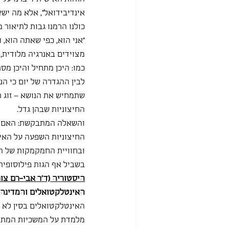
אינדיבידואל", אלא מה יש?
כולנו הרמנו גבות לתיאור מ
"אני הוא, כפי שאתה הוא, ואתה 
מצוידים באנרגיה מלודית, 
כמו: היכן מתחיל והיכן מס
לבין ההגדרה של יום כי הנ
שתמחיש את הנושא – זוג ת
החיצוניות שבהן גדל.
והשאלה המתבקשת: האם הנס
החיצוניות השפעה על האינד
ובחוויית החמקמקות של השא
בשביל אף הגות פילוסופית
היסטוריה (ד"ר אבי-רם צור
האינטלקטואלים והמדינה 
האינטלקטואלים בסין לא ה
מלמדת על המשכיות המתקיי