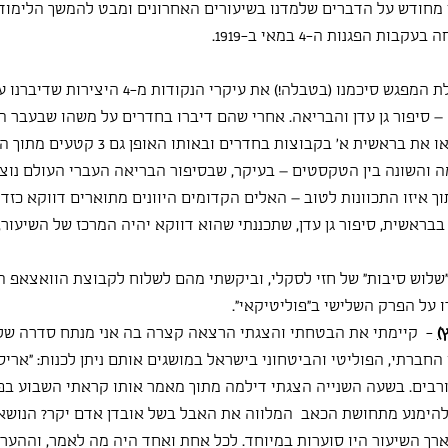
חודש על הדברים שלמדנו בשיעורים האחרונים ומבט להמשך הלימוד ש
הפגנות ה-4 במאי ב-1919.
 – בתחילת המפגש סיכמנו (בטבלה!) את עיקרי הנקו
 סיפור גן עדן והבריאה. אחרי שהם דיברו בחדרים על משהו שבעבר ה
לעשות והיום מותר הם קראו את בראשית א' בקבוצות בחדרים ובא
מה והשונה בין הטקסטים – בעיקר, שבסיפור הבריאה העברי העולם נוצר
תוך איזו התכוונות לטוב – האלים הקדומים היוונים מתוארים דווקא כזדונ
בבראשית, סיפור גן עדן, שתכננתי שהוא דווקא יהיה המרכז של השיעור, 
על "שלוש סיבות" של חזי לסקלי, וביקשתי מהם לשלוח לקבוצת הוואצאפ
ו על הפרק השלישי ב"פוליטיקאי".
)
 -  קיימתי את הבטחתי והצגתי הרצאה קצרה בה אני מנתח סדרה של
חברתי, הפוליטי והביטחוני בישראל במושגים אותם ניתן לכנות: ״אריס
ורבים. בשעה השנייה הצגתי דילמה מתוך מאמר אותו קראתי השבוע בפי
להימנע מתחושת הכאב  המלווה את האבל בשל אובדן אדם יקר? הנושא
ך השיעור היו סוערות במיוחד. לכל אחת ואחד היה מה לאמר, וההערות 