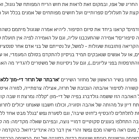
 החריג של אפו, ובמקום זאת לראות את חוש הריח המפותח של גוגול, ואפ
 קצת על תעלולים ספרותיים ועל חושים מפותחים של אמנים בכלל ועל 
מים" קראנו ביחד את סיום הסיפור. ליהיא אמרה שגוגול מיתמם כשהוא
ה סיפורים?" אמירה שהתעכבנו עליה, וגם על האמירה לפיה אין תועלת ל
קריאה (ותובנות שעולות - למשל, על נטייתם של בני אדם אחר סנסציות
ם, או על אנשים שנאבקים תמיד בניסיון להתקדם בסולם המעמדי, או על
תרפסות בפני עליונים...), וגם על ניסיונות של משטרים להגדיר מה הא
  פתחנו בשיר הראשון של מחזור השירים 
"אהבתה של תרזה די-מון" ללאה
קשורה לסיפור אהבתה הנכזבת של תרזה, אצילה צרפתייה, למורה איטל
ל האהבה הזו ששמה גולדברג בפיה של די-מון: "קללה נמרצת זו שבה קו
ח דיון על מהותה של אהבה וסוגיה, וכולנו חשבנו שאנחנו יכולים לתרו
רמת לתלתלים להכסיף כ"חוט שיבה", וגם לסערת נפש "בגלל מבט אחד לל
ה התחלפו בעננים סקוטיים דמויי נוצה, ובפיהם שאלה מקדימה: מה 
", פעם ראה מישהו מכם נפש? והרי אין דבר כזה אינדיבידואל. כהקדמה 
שימה עכשווית בעיתון שנוגעת בדיוק בסוגייה של יום. הרשימה הכריזה "