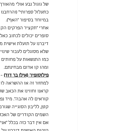
של גוגול נבע אולי מהאורך
כתעלול ספרותי" (והרחבנו
במיוחד בסיפור "האף"). 
אחרי "תקציר הפרקים הקוד
סופרים יכולים לכתוב כאל
דיברנו על תועלת אישית מה
שלא מסוגלים לעבור שינויי
כמו התנשאות על פחותים וה
ומהו קו אדום מבחינתם. 
פילוסופיה (אילן בר דוד)
 -
למחזור זה או ההשראה לו 
קראנו וחווינו את הכאב ש
קוראים לה אהבה". מיד נפת
קטן, לליבון הסוגייה שגו
השמים הקודרים של האכזב
אם אין דבר כזה בכלל "אני
הזהות האישית דיברנו על ר