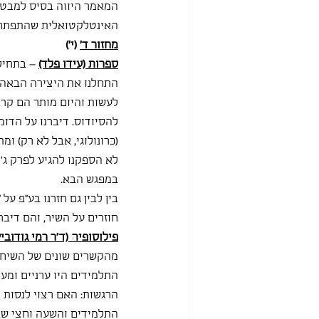
המאמר היווה בסיס למבט מ
האינטלקטואלית שהתפתחה בעקבות 
מחזור ד'
 (י')
ספרות (עידו פלד)
התחלנו את היצירה הבאה –
להסיודוס. דיברנו על הדו
(כרונולוגי, אבל לא רק) ומ
לא הספקנו להגיע לפרק ג' 
במפגש הבא.
בין לבין גם חזרנו בע"פ 
חוזרים על השיר, והם דיבר
פילוסופיה (ד"ר רמי גודוביץ
מהקשרים שונים של השיח ה
התלמידים היו ערניים ומע
הרגשות: האם רצוי לנסות 
התלמידים והשעה וחצי שאר