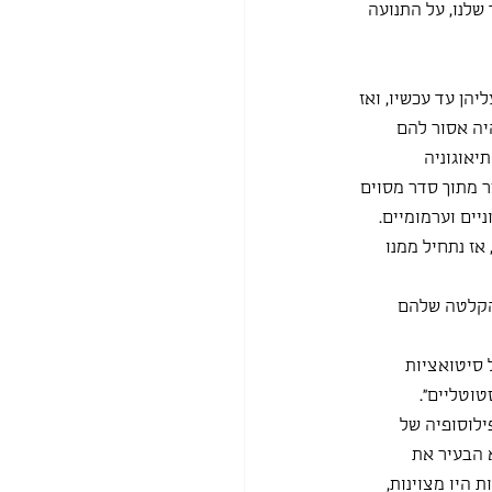
לנו, על התנועה 
דות מ-4 היצירות שדיברנו עליהן עד עכשיו, ואז 
יה אסור להם 
ותו האופן גם 3 קטעים מתוך התיאוגוניה 
 מתוך סדר מסוים 
יים וערמומיים. 
אז נתחיל ממנו 
 הקלטה שלהם 
 סיטואציות 
טוטליים״.
לוסופיה של 
 הבעיר את 
היו מצוינות, 