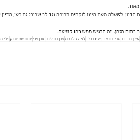
מאוד.
דיון  לשאלה האם היינו לוקחים תרופה נגד לב שבור? גם כאן, הדיון 
 בתום הזמן.  זה הרגיש ממש כמו קטיעה.
אילן בר דוד
אבי-רם צורף
עידו פלד
לאה גולדברג
ערן בוכלצב
מורן פרי
יותם שטינבוק
נילי מ