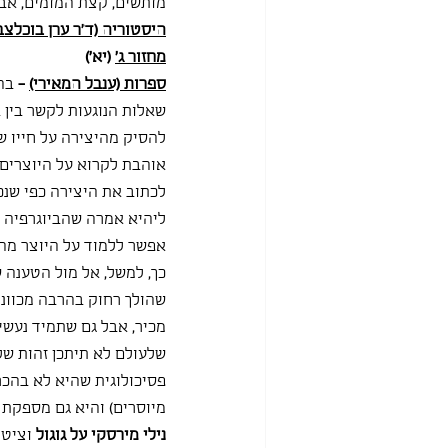
מותשים, קצת המומים, אב
היסטוריה (ד"ר ערן בוכלצב
מחזור ג'
 (יא')
ספרות (ענבל המאירי)
 - 
בה
שאלות הנוגעות לקשר בין 
להסיק מהיצירה על חייו ש
אוהבת לקרוא על היוצרים 
לכתוב את היצירה כפי שנכ
ליהיא אמרה שהביוגרפיה ו
אפשר ללמוד על היוצר מהיצ
כך, למשל, אל מול הטענה 
שהולך רחוק בהרבה מכוונו
מכיר, אבל גם שתמיד נעשים
פסיכולוגית שהיא לא בהכר
מיוסרים) והיא גם מספקת 
נילי מירסקי על גוגול
 וציטו