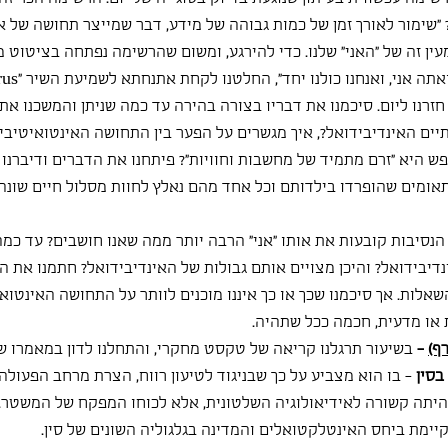
 "שימור לאורך זמן של כמות גבוהה של מידע, דבר שמייצר תחושה של א
עין זה של "האני" שלנו. כדי להירגע, ומשום שהרשימה נפתחה בציטוט משיר
אני, ואנחנו כולנו יחד", החלטנו לקחת אתנחתא לשמיעת השיר "I am the Walrus".
חזרנו ליום. סיכמנו את דבריו בצורה בהירה עד כמה שניתן והמשכנו את
תיים האינדיבידואל?, איך מגשרים על הפער בין התחושה האינטואיטיבית 
פש היא "זרם מתמיד של מחשבות וחוויות"? פיתחנו את הדברים ודיברנו 
אומים שהופרדו בילדותם וכל אחד מהם נאלץ לחוות מסלול חיים שונה 
יבות קובעות את אותו "אני" הרבה יותר ממה שאנו חושבים? עד כמה 
יבידואל? והיכן מצויים אותם גבולות של האינדיבידואל? חתמנו את הש
לות. אך סיכמנו שכך או כך איננו מוכנים לוותר על התחושה האינטואי
 או מדעית, חכמה ככל שתהיה.
ף)
 - 
בשיעור תרגלנו קריאה של טקסט מחקרי, והתחלנו לדון במאמרו ש
בסין
 - בו הוא מצביע על כך שבניגוד לטיעון רווח, הצרת מרחב הפעולה
יתה קשורה לאידיאולוגיה השלטונית, אלא לכוחו המפקח של המשטר. כמ
מת ביחס האינטלקטואלים והמדינה בגלגוליה השונים של סין.