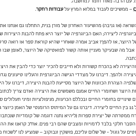
ל עם הרבה מאוד חומר למחשבה.
)
 – ממשיכים לעבוד במלוא המרץ על 
עבודות החקר
.
שראה (או גניבה) מהשיעור האחרון של מורן בנית, התחלנו גם אנחנו את
ביוגרפיה ליצירה; האם הביוגרפיה של יוצר היא פתח להבנת היצירות ש
ל היוצר, או להפך? אביב אמרה שאחרי שהיא קוראת ספר או רואה סרט
אבל מה שבעיקר מעניין אותה קשור לפואטיקה של היוצר, לאופן שבו רק
תבה.
היצירה לא בהכרח קשורות ולא חייבים להכיר יוצר כדי להבין את היצ
ירה ולהפך. דיברנו על מצדדי הגישה הביוגרפית והעלינו טיעונים נגדם
שלפיה הצהרת הכוונות של היוצר מסייעת להבנת היצירה, דיברנו על הי
ת היוצר ושחומרי החיים אמנם משמשים את היצירה ואדם צריך לכתוב 
 שינויים בחומרי החיים ובכללם הכרעות, מניפולציות ומיני תעלולים ספ
שלעולם לא תיתכן זהות של 1:1 בין החיים ליצירה. דיברנו גם על המיתוס הרומנטי של האמן כיו
ח ממטרתה של יצירת ספרות (ליהיא נתנה דוגמה של קומדיות שנכתבו ע"
הסבר חלקי בלבד לדמויות ומצבים שהם רבי פנים. אח"כ קראנו את ההע
טים על גוגול - של שלום עליכם, פושקין ונבוקוב – שמציע לנו "לשכוח מ