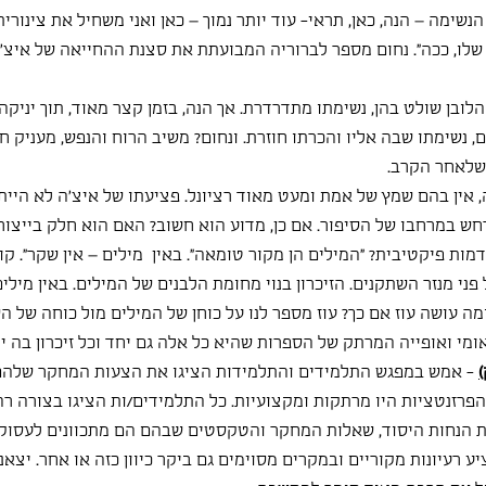
נשימה – הנה, כאן, תראי- עוד יותר נמוך – כאן ואני משחיל את צינורית
שלו, ככה". נחום מספר לברוריה המבועתת את סצנת ההחייאה של איצ'ה,
הלובן שולט בהן, נשימתו מתדרדרת. אך הנה, בזמן קצר מאוד, תוך יניקה
, נשימתו שבה אליו והכרתו חוזרת. ונחום? משיב הרוח והנפש, מעניק ח
 שלאחר הקרב.
 אין בהם שמץ של אמת ומעט מאוד רציונל. פציעתו של איצ'ה לא הייתה
ש במרחבו של הסיפור. אם כן, מדוע הוא חשוב? האם הוא חלק בייצור ה
ת פיקטיבית? "המילים הן מקור טומאה". באין  מילים – אין שקר". קו
פני מנזר השתקנים. הזיכרון בנוי מחומת הלבנים של המילים. באין מילים 
ומה עושה עוז אם כך? עוז מספר לנו על כוחן של המילים מול כוחה של ה
אומי ואופייה המרתק של הספרות שהיא כל אלה גם יחד וכל זיכרון בה יי
)
 - אמש במפגש התלמידים והתלמידות הציגו את הצעות המחקר שלהם 
 הפרזנטציות היו מרתקות ומקצועיות. כל התלמידים/ות הציגו בצורה ר
 הנחות היסוד, שאלות המחקר והטקסטים שבהם הם מתכוונים לעסוק.
ע רעיונות מקוריים ובמקרים מסוימים גם ביקר כיוון כזה או אחר. יצאנ