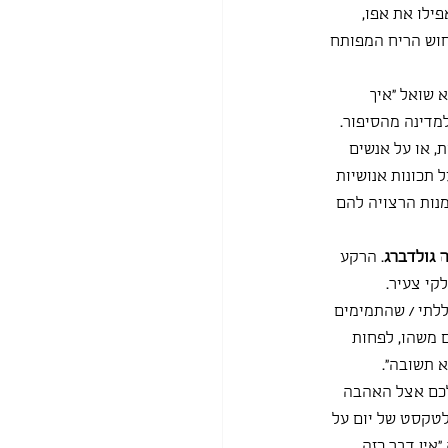
ילו את אפו, 
חוש הריח המפותח 
 שואל "איך 
מדינה מהסיפור.
, או על אנשים 
 תכונות אנושיות 
מנות הרצויה להם 
 גולדברג
. הרקע 
קי צעיר.
ללתי / שהתמימים 
ם משהו, לפחות 
א תשובה".
לכם אצל האהבה 
לטקסט של יום על 
אין דבר כזה 