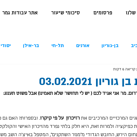
שלנו
פרסומים
סיכומי שיעור
אתר עבודות גמר
יב
בן-גוריון
אורנים
תל-חי
בר-אילן
יסודי 
קריאה 6 דקות
יון 03.02.2021
גים המרכזיים המרכיבים את 
הזיכרון  על פי קיקרו
. ובספרות? האם גם כ
ת כפיקציה ולמרות זאת, היא חלק בלתי נפרד מהזיכרון האישי והקולקטי
חום הירש, החובש הגדודי מ"מנזר השתקנים", המטפל באיצ'ה השב משדה