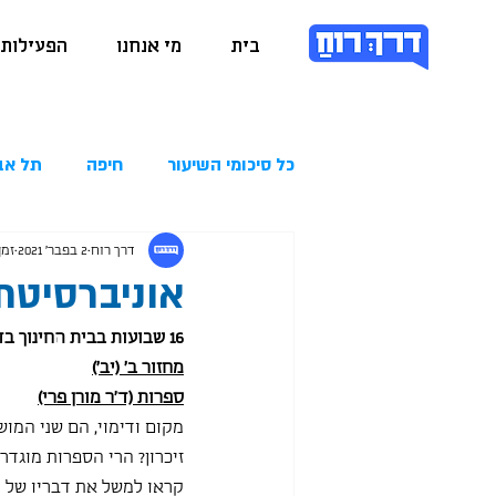
בית
מי אנחנו
הפעילות 
כל סיכומי השיעור
חיפה
תל אב
דרך רוח
2 בפבר׳ 2021
זמן 
אוניברסיטת בן גור
16 שבועות בבית החינוך בדרום. מה אני אגיד לכם ( יש לי תחושה שלא תאמינו) אבל פשוט תענוג:
מחזור ב' (יב')
ספרות (ד"ר מורן פרי)
מקום ודימוי, הם שני המוש
זיכרון? הרי הספרות מוגדר
קראו למשל את דבריו של נ