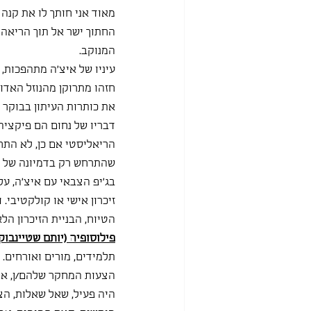
מאוד אני חותך לו את קנה ה
החתוך ישר אל תוך הריאה 
המנוקב.
עיניו של איצ'ה מתהפכות, 
חזהו מתרוקן מהנוזל האדום
את כותרות העיתון בבוקר
דבריו של נחום הם פיקציה,
הריאליסטי אם כן, לא התרח
שהתרחש רק בדמיונה של דמו
בג'יפ הצבאי עם איצ'ה, על 
זיכרון אישי או קולקטיבי. 
הטיוח, הבניית הזיכרון הל
פילוסופיה (יותם שטיינבוק
תלמידים, מורים ואורחים.
הצעות המחקר שלהם/ן, את
היה פעיל, שאל שאלות, הצי