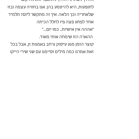
לתופעות, היא להיטמע בהן. אנו בחוויה עצמה ובזו 
שלאחריה וכך הלאה. איך זה מתקשר ליום? תלמיד 
אחד לפתע פצה פיו לחלל הכיתה
"אההה אין אישיות.. כמו יום..."
 ההארה הזו שימחה אותי מאוד.
קוצר הזמן מנע עיסוק נרחב באמנות זן, אבל בכל 
זאת אמרנו כמה מילים וסיימנו עם שני שירי הייקו 
נוגעים ללב של בשו. לבסוף זרקנו לאוויר את 
השאלה איך זה מוביל לעמנואל קאנט והמהפכה 
שהוא עשה בעקבות המחשבות הטורדות של יום. 
בשבוע הבא נגלה איך ולמה.
(יעל)
 - בשיעור אתמול המשכנו לפרק ב' של "האף". 
התחלתי את השיעור קצת במתח, כי בשבוע שעבר, 
כשקראנו את פרק א', הגישה של הכיתה לסיפור לא 
הייתה חד משמעית. התלמידות (שהיו אז בנוכחות 
חלקית) הפגינו גישה די חיובית, אבל לא התגלגלו 
מצחוק, ההקראה הייתה טיפה מסורבלת ולא 
הרגשתי שהברק של גוגול ממש עבר. בעקבות 