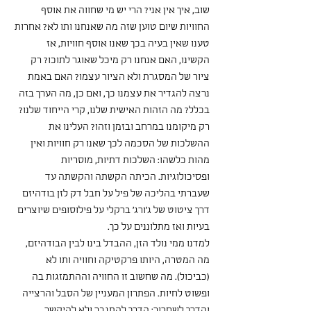
שוב, איך אין אני? הרי יש מי שחווה את אוסף 
החוויות שיום טוען שזה מה שאנחנו ותו לא? אחרות 
טענו שאין בעיה בכך שאנו אוסף חוויות, אז 
הקשינו, האם אנחנו רק מיכל שאוגר לתוכו? רק 
ציור של המסגרת ולא הציור עצמו? האם באמת 
נרצה להגדיר את עצמנו כך, ואם כן, מה הערך בזה 
בכלל? מה הזהות האישית שלנו, קרי הייחוד שלנו? 
רק מיקומנו במרחב ובזמן וזהו? העלינו את 
ההשלכות של הסכמה לכך שאנו רק חוויות ואין 
מהות כלשהו: השלכות דתיות, מוסריות 
ופסיכולוגיות. הכיתה הקשתה והקשתה עד 
שעברתי בהליכה של פיל על חבל דק לזן בודהיזם 
דרך ציטוט של ג'ורג' ברקלי על פילוסופים שיוצרים 
בעיות ואז מתלוננים על כך.
למדנו ממי נולד הזן, ההבדל בינו לבין הבודהיזם, 
מה המטרה, היותו פרקטיקה וחוויה ותו לא 
(כביכול). מה שחשוב זו החוויה וההתמזגות בה 
ופשוט לחיות. הפתרון המעניין של הסבל והרצייה 
והדרך לשחרור: הדרך להתגבר ולא להיקשר 