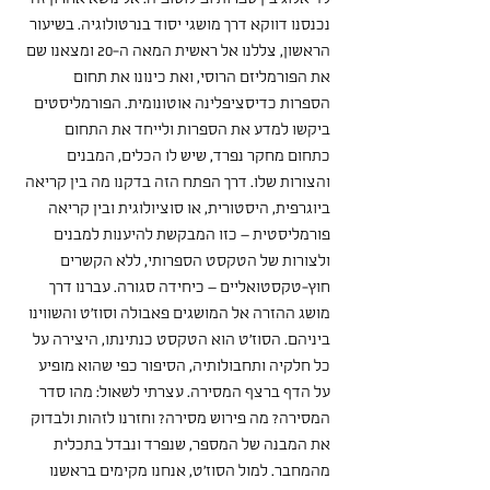
נכנסנו דווקא דרך מושגי יסוד בנרטולוגיה. בשיעור 
הראשון, צללנו אל ראשית המאה ה-20 ומצאנו שם 
את הפורמליזם הרוסי, ואת כינונו את תחום 
הספרות כדיסציפלינה אוטונומית. הפורמליסטים 
ביקשו למדע את הספרות ולייחד את התחום 
כתחום מחקר נפרד, שיש לו הכלים, המבנים 
והצורות שלו. דרך הפתח הזה בדקנו מה בין קריאה 
ביוגרפית, היסטורית, או סוציולוגית ובין קריאה 
פורמליסטית – כזו המבקשת להיענות למבנים 
ולצורות של הטקסט הספרותי, ללא הקשרים 
חוץ-טקסטואליים – כיחידה סגורה. עברנו דרך 
מושג ההזרה אל המושגים פאבולה וסוז'ט והשווינו 
ביניהם. הסוז'ט הוא הטקסט כנתינתו, היצירה על 
כל חלקיה ותחבולותיה, הסיפור כפי שהוא מופיע 
על הדף ברצף המסירה. עצרתי לשאול: מהו סדר 
המסירה? מה פירוש מסירה? וחזרנו לזהות ולבדוק 
את המבנה של המספר, שנפרד ונבדל בתכלית 
מהמחבר. למול הסוז'ט, אנחנו מקימים בראשנו 