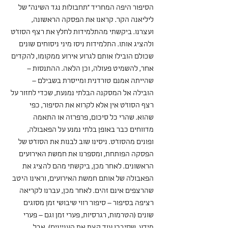
הסיפור היפה המחריד "תחבולות נגד השינה" של 
ליליאנה הקר. קראנו את הפסקה הראשונה, 
ועצרנו. ביקשתי מהתלמידות לחלץ את רצף הסוז'ט 
ולהציג אותו. התלמידות ניסו מיני ניסוחים שונים 
שכולם הובילו אותם לגרוע אירוע ממקומו, להקדים 
אחר, להשמיט פעולה, וכן הלאה. ההתנסות – 
שהייתה אמנם טורדנית ומייסרת בשבילם – 
הובילה אל המסקנה הבלתי נמנעת, שכדי לחזור על 
רצף הסוז'ט אין אלא לקרוא את הסיפור, כפי 
שהוא. שהרי כל סיכום, פרפרזה או התאמה 
מדווחים כבר באופן בלתי נמנע על הפאבולה, 
ופונים מהסוז'ט. ניסינו שוב לבנות את הסוז'ט של 
הפסקה הפותחת, ומספרנו את חמשת האירועים 
הראשונים. לאחר מכן, ביקשתי מהם להציג את 
הפאבולה של אותם חמשת האירועים, וראינו היטב 
שהרצפים אינם זהים. לאחר מכן, עברנו לקריאה 
רציפה בסיפור – סיפור רווי שיבושי זמן מסוגים 
שונים (הטרמות, רגרסיות, פערי זמן וגם – פערי 
מידע, שסיבכו עוד קצת את העניינים). אבל 