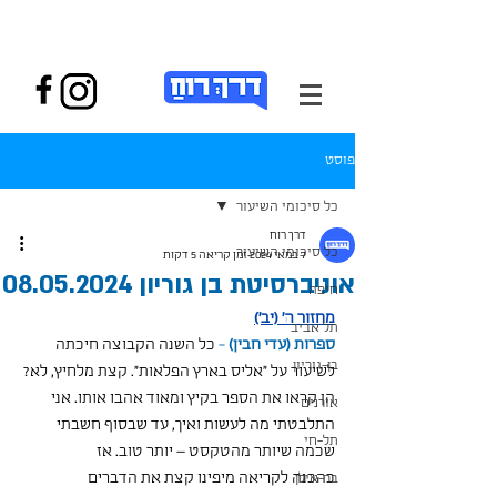
פוסט
כל סיכומי השיעור
דרך רוח
כל סיכומי השיעור
7 במאי 2024
זמן קריאה 5 דקות
אוניברסיטת בן גוריון 08.05.2024
חיפה
מחזור ה' (יב')
תל אביב
ספרות (עדי חבין)
 -
 כל השנה הקבוצה חיכתה 
בן-גוריון
לשיעור על "אליס בארץ הפלאות". קצת מלחיץ, לא? 
הן קראו את הספר בקיץ ומאוד אהבו אותו. אני 
אורנים
התלבטתי מה לעשות ואיך, עד שבסוף חשבתי 
תל-חי
שכמה שיותר מהטקסט – יותר טוב. אז 
כהכנה לקריאה מיפינו קצת את הדברים 
בר-אילן