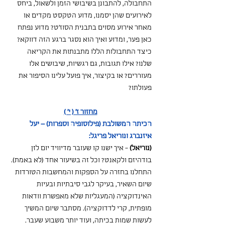
התחבולה, להתבונן בשיבושי הזמן ולשאול, ביחס 
לאירועים שהן יסמנו, מדוע הטקסט מקדים או 
מאחר אירוע מסוים בתבנית הסוז'ט? מדוע נפתח 
כאן פער, ומדוע ואיך הוא נסגר ברגע הזה דווקא? 
כיצד התחבולות הללו מתבנתות את הקריאה 
שלנו? אילו תגובות, גם רגשיות, שיבושים אלו 
מעוררים? או בקיצור, איך פועל עלינו הסיפור את 
פעולתו?
מחזור ז' ( י' )
הכיתה המשולבת (פילוסופיה וספרות) – יעל 
איזנברג ונוריאל פריגל:
(נוריאל)
 - איך ישנו קו שעובר מדיוויד יום לזן 
בודהיזם ולקאנט? וכל זה בשיעור אחד (לא באמת). 
התחלנו בחזרה על הספקות והמחשבות הטורדות 
שיום השאיר, בעיקר לגבי סיבתיות ובעיות 
האינדוקציה (המעגליות שלא מאפשרת וודאות 
מופתית, קרי לדדוקציה). מסתבר שיום המשיך 
לעשות שמות בכיתה, ועוד יותר משבוע שעבר.