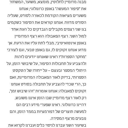
מבנה מדומיין לחלוטין, מומצא, משוער, המשחזר 
את "סיפור המעשה" באופן כרונולוגי; אנחנו 
משערים מציאות הקודמת לכאורה לסוז'ט, שעליה 
הסוז'ט מדווח. אנחנו קוראים את הסיפור כשקמים 
בנו שני רצפים מקבילים הנבדקים כל העת אחד 
למול השני. רצף הפאבולה הוא רצף המדומיין 
באופן אינטואיטיבי, מבלי לתת עליו את הדעת. אך 
מדוע אנחנו זקוקים לו, גם באופן טבעי, וגם לצורכי 
"מחקר הספרות"? ראינו שאנחנו יודעים לזהות 
ולהצביע על תחבולות הסיפור, על שיבושי הזמן, על 
היתולי המספר ובעצם – על ייחודו של הטקסט 
הספרותי, בדיוק לאור הפאבולה המדומיינת, ואם 
כך, הרי שכדי להצביע על תחבולה בסוז'ט אנחנו 
זקוקים לפאבולה: אנחנו אומרות "זהו שיבוש זמן", 
רק לאור רצף מדומיין שבו הזמן איננו משובש, 
דהיינו כרונולוגי. ראינו שפערי מידע רבים הם 
למעשה תוצרים של דפורמציות בממד הזמן, והם 
נובעים מרצף המסירה.
בשיעור השני עברנו לניסוי כלים ועברנו לקרוא את 