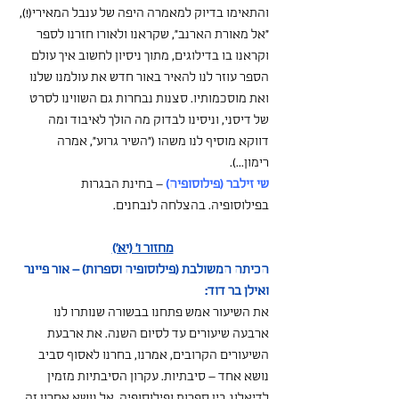
והתאימו בדיוק למאמרה היפה של ענבל המאירי(!), 
"אל מאורת הארנב", שקראנו ולאורו חזרנו לספר 
וקראנו בו בדילוגים, מתוך ניסיון לחשוב איך עולם 
הספר עוזר לנו להאיר באור חדש את עולמנו שלנו 
ואת מוסכמותיו. סצנות נבחרות גם השווינו לסרט 
של דיסני, וניסינו לבדוק מה הולך לאיבוד ומה 
דווקא מוסיף לנו משהו ("השיר גרוע", אמרה 
רימון...).
שי זילבר (פילוסופיה)
– בחינת הבגרות 
בפילוסופיה. בהצלחה לנבחנים.
מחזור ו' (יא')
הכיתה המשולבת (פילוסופיה וספרות) – אור פיינר 
ואילן בר דוד:
את השיעור אמש פתחנו בבשורה שנותרו לנו 
ארבעה שיעורים עד לסיום השנה. את ארבעת 
השיעורים הקרובים, אמרנו, בחרנו לאסוף סביב 
נושא אחד – סיבתיות. עקרון הסיבתיות מזמין 
לדיאלוג בין ספרות ופילוסופיה. אל נושא אחרון זה 