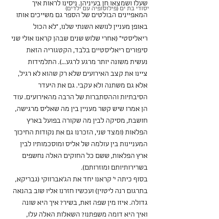
שעלו ושמצאו חן בעיניהן. ניסינו לראות איך 
יסודי בת ים (פילוסופיה עם ילדים)
המאפיינים הבולטים של הספר גם משייכים אותו 
באופן מעניין לנושא השנתי שלנו, "לא הכול 
ריאליסטי" (אחרי שלוש שנים שבהן קראנו אולי שני 
סיפורים ריאליסטיים בלבד, הקטגוריה הזאת 
נעשית משונה יותר מרגע לרגע...). התלמידות 
ציינו את קצב האירועים שלא רק שהוא לא רגיל, 
אלא גם משתנה ולא עקבי. גם את היעדר 
הסיבתיות וההסתברות של הרבה מהאירועים. עוד 
הן אמרו שיש קשר מעניין בין מה שאליס מרגישה, 
חושבת, מסיקה לבין מה שקורה בפועל בארץ 
הפלאות (ומצד שני, הזכרנו גם את נקודות החיכוך 
המעניינות בין עולמה של אליס ומוסכמותיו לבין 
ארץ הפלאות, ששם כל החוקים האלה נחשפים 
בשרירותיותם ומוזרותם).
בסוף כיתה י' קראנו יחד את הג'אברווקי (גבריקא, 
בתרגום רנה ליטוין) ועכשיו חזרנו אליו שוב בהנאה 
גדולה. איזו מין שפה זאת, בשיר? איך היא שונה 
ואיך היא דומה משפתנו? השאלות האלה עלו, 