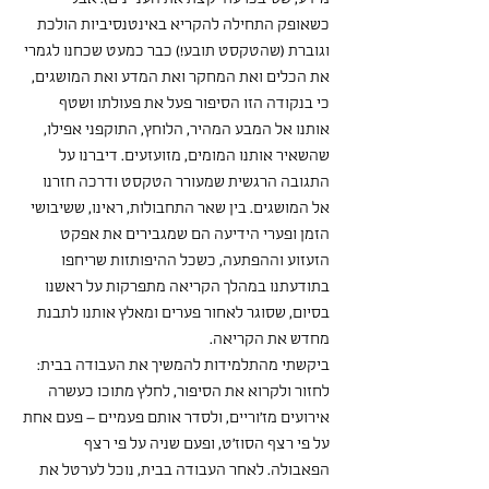
כשאופק התחילה להקריא באינטנסיביות הולכת 
וגוברת (שהטקסט תובע!) כבר כמעט שכחנו לגמרי 
את הכלים ואת המחקר ואת המדע ואת המושגים, 
כי בנקודה הזו הסיפור פעל את פעולתו ושטף 
אותנו אל המבע המהיר, הלוחץ, התוקפני אפילו, 
שהשאיר אותנו המומים, מזועזעים. דיברנו על 
התגובה הרגשית שמעורר הטקסט ודרכה חזרנו 
אל המושגים. בין שאר התחבולות, ראינו, ששיבושי 
הזמן ופערי הידיעה הם שמגבירים את אפקט 
הזעזוע וההפתעה, כשכל ההיפותזות שריחפו 
בתודעתנו במהלך הקריאה מתפרקות על ראשנו 
בסיום, שסוגר לאחור פערים ומאלץ אותנו לתבנת 
מחדש את הקריאה.
ביקשתי מהתלמידות להמשיך את העבודה בבית: 
לחזור ולקרוא את הסיפור, לחלץ מתוכו כעשרה 
אירועים מז'וריים, ולסדר אותם פעמיים – פעם אחת 
על פי רצף הסוז'ט, ופעם שניה על פי רצף 
הפאבולה. לאחר העבודה בבית, נוכל לערטל את 