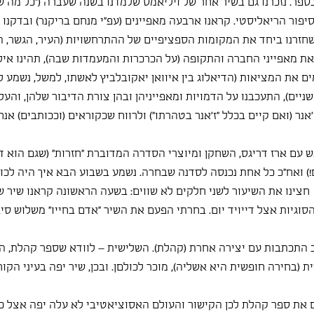
ר. נזכרנו גם בשיר אחר של ויליאמס שלמדנו בשנה שעברה ("כל מה שרצ
סיפור הריאליסטי. קראנו ארבעה מאפיינים (עפ"י מנחם בריקנר) ובדקנו 
שחזרנו ביחד את המקומות הספציפיים של ההתרחשויות (העיר, הגשר, ה
נו את מאפייני החברה והתקופה (על הכרכרות והמעמדות שבה), תהינו אילו
 את המציאות (הדיאלוג בין איוואן יאקובלביץ לאשתו, למשל, נשמע לכ
ניים), התעכבנו על הדמויות ומאפייניהן ובהן צורת הדיבור שלהן, והעל
נר (ואם קיים בכלל "ז'אנר בטהרתו") ולרווח שכקוראים (וככותבים) אנח
עם ארז דריגס, השחקן ומיוצרי הסדרה המדוברת "חזרות" (שגם הוא דיב
ם!) ואח"כ כל אחת נכנסה לסדנה שבחרה. נשמע בשבוע הבא איך היה לכולנ
  חצינו את השיעור לשני חלקים לא שווים: בשעה הראשונה קראנו שיר ש
סוגיות אצל דייויד יום. בחרתי הפעם את השיר "אדם בחייו" משלוש סי
 התכתבות עם יצירה אחרת (קהלת). השלישית – לוודא שספר קהלת, הס
בחירה חופשית היא אשליה), מוכר לכולםן. ובכן, שיר יפה בעיני הקור
 את ספר קהלת לכן הקישור והעולם האסוציאטיבי לא עלה יפה אצל כול