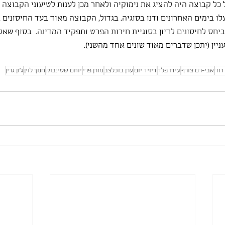
ל כל קבוצה היה להציג את נימוקיה ולאחר מכן לענות לטיעוני הקבוצה הי
 בימים האחרונים ודנו בסוגיה. בגדול, הקבוצה מאוד בעד החיסונים 
יחס לחיסונים לדיון בסוגיית חירות הפרט ותפקיד המדינה.  בסוף שאל
ניין (יתכן שדברים מאוד שונים אחד מהשני).
דוד
אבי-רם צורף
עידו פלד
דיויד יום
ערן בוכלצב
מורן פרי
יותם שטינבוק
חנוך לוין
ג'ון גרין