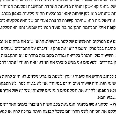
של צ'יאנג קאי-שק והנהגת מדיניות האחדת המחשבה ומסעות הטיהור כ
ות שהנהיג מאו למן שיחות יאנאן במובלעת הקומוניסטית בצפון מערב סי
א אידיאולוגיה היא שהיתה קשורה להצרת צעדיהם של האינטלקטואלים,
קופת אילי המלחמה התקופה בה מנעד הפעולה שממנו נהנו האינטלקטוא
ו עם הפרקים הראשונים של ספר בראשית: קראנו שוב את פרקים א' וב' ו
כתיבה בכל פרק, ומשם קראנו את פרק ג' ודיברנו על ההבדלים שעולים ממ
. השיעור כולו התנהל בקריאה נפרדת בקבוצות בחדרים ואז התקבצות 
בחדרים, ולפעמים אני ממש כיביתי את הוידאו ואת האודיו ונתתי להם 
תוב מחדש את סיפור גן עדן ולשנות בו פרט מסוים, לא חייב להיות מש
וי הזה. היה שיעור נעים וזורם במיוחד, אני לא בטוח למה; לא הספקנ
ולא הספקנו לקרוא את הטקסטים העיוניים שרציתי שנקרא (של אריך פרו
שבוע הבא.
)
 -  עסקנו אמש בסוגיה הנמצאת בלב השיח הציבורי בימים האחרונים: 
ילקנו את הכיתה לשני חדרי זום כשכל קבוצה היתה צריכה להגן או לטעו