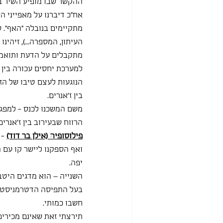
ההקשר שבו מופיע השיר בספ
אח"כ דיברנו על מאפייני ה
מתקיימים בנובלה "האף". 
העיתון, המספרה...), זיהי
מתקבלים על הדעת ותואמים
למערכת יחסים עכורה בין ש
הנוגעות לעצם טיבו של הז'א
בין ז'אנרים.
משם המשכנו לכנס - למפגש 
הרווח שבעירוב בין ז'אנרי
פילוסופיה (אילן בר דוד)
 -
ואף הספקנו ליישר קו עם ה
יפה.
השנייה – הוא מדגים היטב
בעל התפיסה הדטרמניסטית (
חשבו כמותי.
תירצתי זאת שאינם מכירים