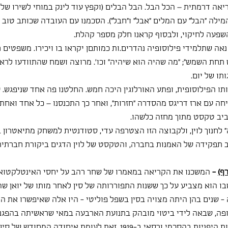
יאה דרמתית – הכל הבל. הבל הבלים (וקפץ עוד לינק במוחי לשירו של 
מילה "הבל" עם המלים "אבל" ו"חבל"). הסכמנו עם העובדה שכותב טוב ר
השפעה לחיקוי, ולבסוף קראנו חלק מספר קהלת.
ה שתלמידי פילוסופיה נהדרים.ות כמותםן יקראו בו ויכירו. משפטים ר
 תחת השמש"; "מה שהיה הוא שיהיה" וכו'. מרוצה ושמח שהתוודעו לרא
תו של יום.
תו הפילוסופית, ופתע האורלוגין היכה חמש. החלטנו פה אחד שניפגש. 
חה עם ארז דריגס מהסדרה "חזרות", ואחר כך התכנסנו – כל אחד ואחת ל
ביב טקסט מתוך מחזה כלשהו.
לחנוך לוין, ולקבוצה הזו הצטרפה עדי, סטודנטית למשחק מתיאטרון בי
 תפקידה של האמנות בחברה, והטקסט של לוין הדגים ביקורת חברתית
ף)
 - 
המשכנו את הקריאה במאמרו של שחר רהב על יחסי האינטלקטואלי
- שנים בהן היתה מצויה בסין בשפל פוליטי - היו אלה שאיפשרו את ה
ה, שבאה לידי ביטוי מובהק בתנועת הארבעה במאי שראשיתה בהפגנו
לדרישות האימפריאליסטיות היפניות בהסכמי ורסאי ב-1919. זאת לעומת איחודה המחודש ש