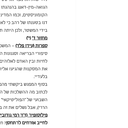
הגואה-מין-דאנג בהנהגתו 
הקומוניסטים, וכמו המדיני
דנו בטענתו של רהב כי ל
בידי המשטר, ולכן היתה ת
מחזור ד'
 (י')
ספרות (עידו פלד)
 – המשכנ
סיפורי הבריאה וסגנונות ה
לחיות ובין האדם לאלוהים
את המסקנות שהגיעו אליהן 
בלעדיי.
בסוף המפגש ביקשתי מהם לכ
לכתוב מה ההשלכות של השינ
השבועי של "הפוליטיקאי" 
הררי), אבל נשלים את זה ב
פילוסופיה (ד"ר רמי גודוביץ
לחייב אזרחים להתחסן
? ח