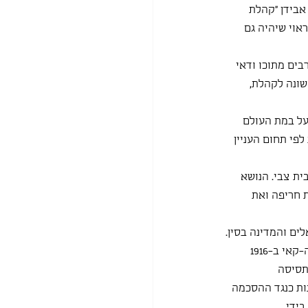
אבידן "קהלת 
אוי שיהיה גם 
בים מתוכו ודאי 
שונה לקהלת, 
על במת העולם 
פי תחום העניין 
ת צבי. הנושא 
 חריפה ואת 
ם והמדינה בסין. 
הגענו ללב דיונו של רהב, שבו הוא מצביע על כך ששנות התפוררותה של סין לאחר מותו של יואן שה-קאי ב-1916 
תסיסה 
ת כנגד ההסכמה 
ל סין בידי 