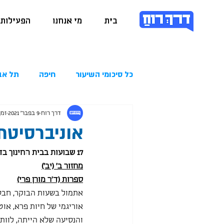
בית
מי אנחנו
הפעילות 
כל סיכומי השיעור
חיפה
תל אב
דרך רוח
9 בפבר׳ 2021
זמן 
אוניברסיטת בן גור
17 שבועות בבית החינוך בדרום. אנחנו ממשיכים בשלנו וזה רק הולך ומשתבח משבוע לשבוע:
מחזור ב' (יב')
ספרות (ד"ר מורן פרי)
אתמול בשעות הבוקר, חבשה
אוריגמי של חיות פרא, אוטו
והנסיעה שלא הייתה, לוות