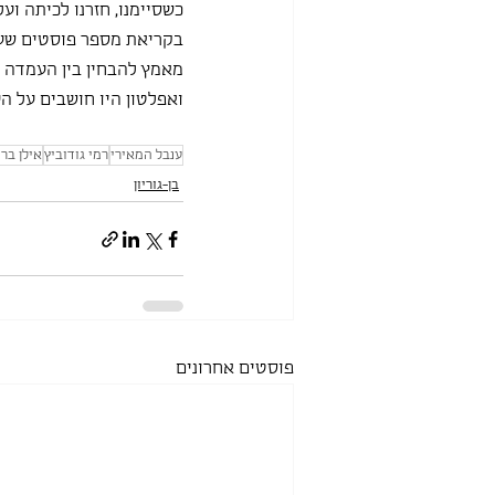
כשסיימנו, חזרנו לכיתה וע
בקריאת מספר פוסטים שעלו
מאמץ להבחין בין העמדה ב
ואפלטון היו חושבים על הע
ענבל המאירי
רמי גודוביץ
אילן בר 
בן-גוריון
פוסטים אחרונים