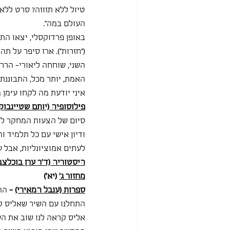
טיול ללא תזוזה? סרט ללא ב
העולם במה".
באופן פרדוקסלי, יצאו הת
("חזרות"). ארז סיפר על ת
השני, שוחחה ליאורי- הררי
האמת, יותר מכל, התבוננת
איני יודעת מה לקחו עימן
פילוסופיה (יותם שטיינבוק
סיום של הצעות המחקר לק
ודיון אישי עם כל תלמיד ו
לעתים אמוציונליות, אבל
היסטוריה (ד"ר ערן בוכלצב
מחזור ג'
 (יא')
ספרות (ענבל המאירי)
 - 
הת
התחלנו עם השיר שאליס קר
אליס קראה לנו שוב את השי