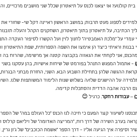
ית קולנוע? אז יצאנו לכנס על תיאטרון שכלל שני מושבים מרכזיים, והבי
למידים לספוג מעט תרבות; במושב הראשון ראיינה דקל שי- שחורי את א
הליך הכתיבה, על תיאטרון בתוך תיאטרון, השחקנים הקהל והעלה תובנות 
 עמדי על "מלכת האמבטיה" לחנוך לוין ועל הקשרו לסיפור העקדה התנכ"
י בבנות וראיתי כיצד הן אימצו את השפה הספרותית, שפת התיאטרון וה
 מהכנס, אני לקחתי את הגאווה בקבוצה קטנה אך מרשימה, שהרוח בה ו
)
 - אתמול המפגש התנהל בפורמט של שיחות אישיות, בהן עסקנו בשני נו
ראת ההגשה שלהן בתחילת השבוע הבא. השני, החזרת מבחני הבגרות, 
תלמידה על ההישגים שלו/ה בשלוש שנות הלימוד המשותפות שלנו. השיחו
 עם הרבה אהבה הדדית והסתכלות קדימה.
)
 –
 עבודות החקר
. כרגיל 😊
כנסנו לשיעור קצר הפעם כי חיכה לנו הכנס "כל העולם במה" של הספרי
אה בערב השירה של דרך רוח, "המריצה האדומה" של ויליאם קרלוס וי
ר וסיפרה איך הגיעה אליו - דרך הספר "אשמת הכוכבים" של ג'ון גרין, ו