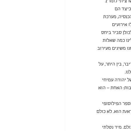
יתי לומר"). 
כיצד הם 
כנסיה, מערכת 
 אירועים 
ולן סביר ביחס 
ינו כמה שאלות 
נו משיגים מעירוב 
ר, בין היתר, על 
ו. 
ל יהודה עמיחי 
בות: האחת – הוא 
פר הפילוסופי 
א/ת הוא. לא כולם 
ם. מיד נטלתי 