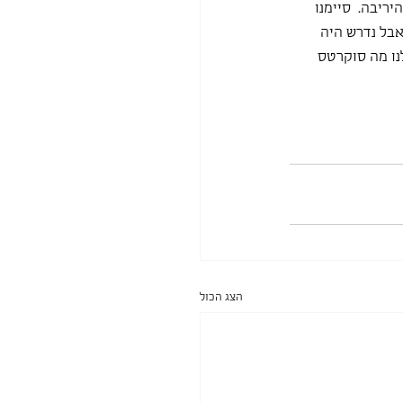
ריבה.  סיימנו 
אבל נדרש היה 
נו מה סוקרטס 
הצג הכול