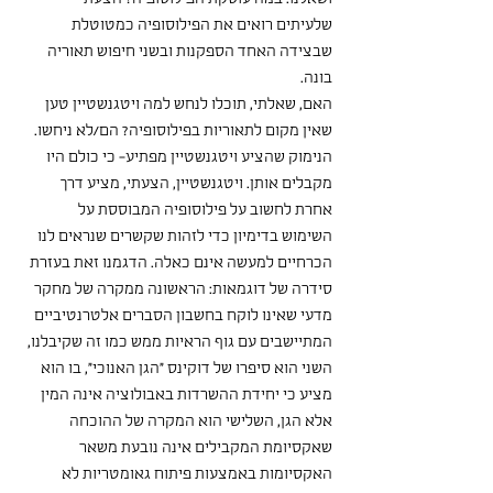
שלעיתים רואים את הפילוסופיה כמטוטלת 
שבצידה האחד הספקנות ובשני חיפוש תאוריה 
בונה.
האם, שאלתי, תוכלו לנחש למה ויטגנשטיין טען 
שאין מקום לתאוריות בפילוסופיה? הם/לא ניחשו. 
הנימוק שהציע ויטגנשטיין מפתיע- כי כולם היו 
מקבלים אותן. ויטגנשטיין, הצעתי, מציע דרך 
אחרת לחשוב על פילוסופיה המבוססת על
השימוש בדימיון כדי לזהות שקשרים שנראים לנו 
הכרחיים למעשה אינם כאלה. הדגמנו זאת בעזרת 
סידרה של דוגמאות: הראשונה ממקרה של מחקר 
מדעי שאינו לוקח בחשבון הסברים אלטרנטיביים 
המתיישבים עם גוף הראיות ממש כמו זה שקיבלנו, 
השני הוא סיפרו של דוקינס ״הגן האנוכי״, בו הוא 
מציע כי יחידת ההשרדות באבולוציה אינה המין 
אלא הגן, השלישי הוא המקרה של ההוכחה 
שאקסיומת המקבילים אינה נובעת משאר 
האקסיומות באמצעות פיתוח גאומטריות לא 