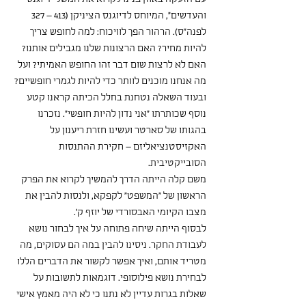
והעדשים", המיוחס לדיוגנס הציניקן (413 – 327 
לפנה"ס). הרהור הפך לוויכוח: למה לחופש צריך 
להיות מחיר? האם הרצונות שלנו מגבילים אותנו? 
האם לא לרצות שום דבר זהו החופש האמיתי? ועל 
מה אנחנו מוכנים לוותר כדי להיות לגמרי חופשיים?
ובעוד השאלה נטחנת בחלל הכיתה קראנו קטע 
נוסף שכותרתו "אני נדון להיות חופשי". נזכרנו 
בהגותו של סארטר ועשינו חזרת ריענון על 
האקזיסטנציאליזם – חקירת ההתנסות 
הסובייקטיבית.
משם קלה הייתה הדרך להמשיך לקרוא את הפרק 
הראשון של "המשפט" לקפקא, ולנסות להבין את 
מצבו הקיומי האבסורדי של יוזף ק'.
לבסוף הייתה שיחה פתוחה על איך לבחור נושא 
לעבודת החקר. ניסינו להבין במה הם עסוקים, מה 
מטריד אותם, ואיך אפשר לקשור את הדברים הללו 
לבחירת נושא פילוסופי. דוגמאות לתשובות על 
שאלות בגרות עדיין לא נתנו כי לא היה מאמץ אישי 