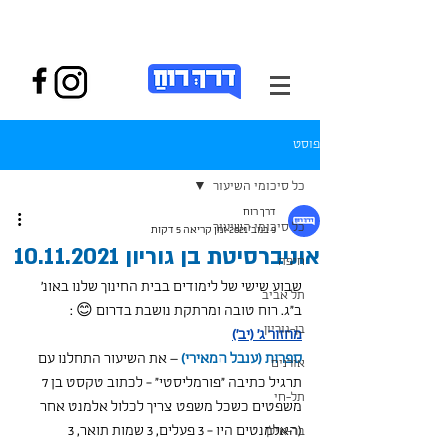
פוסט
כל סיכומי השיעור
דרך רוח
כל סיכומי השיעור
9 בנוב׳ 2021
זמן קריאה 5 דקות
אוניברסיטת בן גוריון 10.11.2021
חיפה
שבוע שישי של לימודים בבית החינוך שלנו באונ' 
תל אביב
ב"ג. רוח טובה ומרתקת נושבת בדרום 😊 :
בן-גוריון
מחזור ג' (יב')
ספרות (ענבל המאירי)
 – את השיעור התחלנו עם 
אורנים
תרגיל כתיבה "פורמליסטי" - לכתוב טקסט בן 7 
תל-חי
משפטים כשכל משפט צריך לכלול אלמנט אחר 
(האלמנטים היו - 3 פעלים, 3 שמות תואר, 3 
בר-אילן