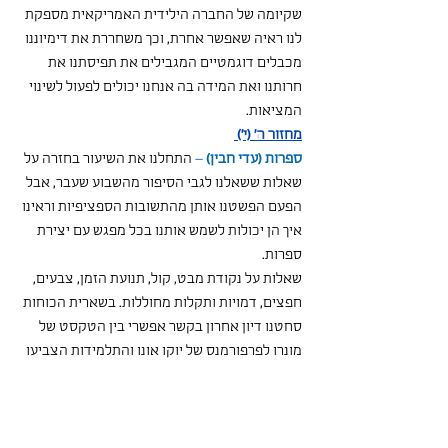
שקיומה של החברה הילידית האמריקאית מספקת 
לנו ראיה שאפשר אחרת, וכך משחררת את דימיוננו 
מכבלים דוגמטיים המגבילים את תפיסתנו את 
חרותנו ואת המידה בה אנחנו יכולים לפעול לשינוי 
המציאות.
מחזור ה' (י') 
ספרות (עדי חבין)
 –
 התחלנו את השיעור בחזרה על 
שאלות ששאלנו לגבי הסיפור מהשבוע שעבר, אבל 
הפעם הפשטנו אותן מהתשובות הספציפיות וראינו 
איך הן יכולות לשמש אותנו בכל מפגש עם יצירת 
ספרות.
שאלות על נקודת מבט, קול, תנועת הזמן, צבעים, 
חפצים, דמויות ותקלות מחוללות. בשארית הכוחות 
סחטנו דיון אחרון בקשר אפשרי בין הטקסט של 
מונרו לפרפורמנס של יוקו אונו והתלמידות הצביעו 
על תפקידי הבגדים בשתי היצירות, על העיסוק 
בפסיביות ובקבלה שקטה של מוסכמות. מכאן 
עברנו לקרוא את הרצאתה של וירג'יניה וולף, 
"מקצועות לנשים" ולדבר על דמות "המלאך בבית" 