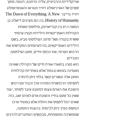
אוייקלידיות והרביעית, עליה הרחבנו, דוגמה מתוך 
ספרם של הארכיאולוג דוויד וונגראו והאנטרופולוג  
דוויד גרייבר The Dawn of Everything: A New 
History of Humanity, בה הם מציגים דיאלוג בן 
המאה ה 17 בין קנדיארונק, פילוסוף מאחת 
הקהילות האמריקאיות הילידות וקצין צרפתי 
ששרת בקנדה (של ימינו). הפילוסוף מביע, בשם 
הילידים האמריקאים, בוז לצרפתים המקדשים את 
הרכוש הפרטי, את הכסף וחיים, טוען הפילוסוף, 
כעבדים.
הוא מציג בתאורו אורח חיים של הקהילה שאינה 
מאמינה בעונש ובגמול אלא באחריות קהילתית 
וטוען אלה קשורים קשר בלתי ניתן להתרה 
לתפיסה הרכושנית המזהה ערך וכבוד עם רכוש 
והופכת את האדם עצמו למטבע עובר לסוחר, יצור 
שאין כל טעם בחייו והופכת אדם לאדם זאב, כזה 
שאינו יכול לתפוס את הזולת אלא במונחי ערכו 
הנתפס כערך ניתן לכימות. בהצגת התמונה, 
שממשיכה ומתפתחת, מבקשים המחברים להדגים 