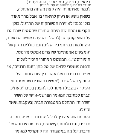
דימויים, חריזה, וזמני עבר, הווה ועתיד).
יסודי בת ים (פילוסופיה עם ילדים)
לכמה מאיתנו זה היה קצת משונה בהתחלה, 
כשאין נושא או רעיון להיאחז בו, אבל מהר מאוד 
כולן נכנסו לאווירה המשחקית של התרגיל. כולן 
הקריאו והתחושה היתה שנוצרו טקסטים שהם גם 
על נושא קונקרטי (למשל - נסיעה באוטובוס מערד,
השתלמות במרתף בירושלים) וגם כוללים מגוון של 
"אמצעים אמנותיים" שיוצרים אפקט (דרמטי, 
הומוריסטי...). המשפט המחורז הזכיר לאליס 
ודפנה פואטרי סלאם של טל כהן, "זונת חרוזים", אז 
צפינו בו ודיברנו על הקשר בין צורה ותוכן ועל 
התפקיד של שירה ("אנשים חושבים שהמסר הוא 
העיקר / בשביל המסר לכו להפגין בכיכר"). אח"כ 
עברנו לכתיבת המאמר הפרשני-אישי על השיר 
"שדרות". התחלנו ממטפורת הבית (בעקבות איאד 
וסיגל).
הסכמנו שהוא צריך לכלול יסודות - רצפה, תקרה, 
חדרים, וגם חלונות, קישוטים, מים זורמים וחשמל, 
ודיברנו על מה במטפורה הזו קונקרטי למאמר 