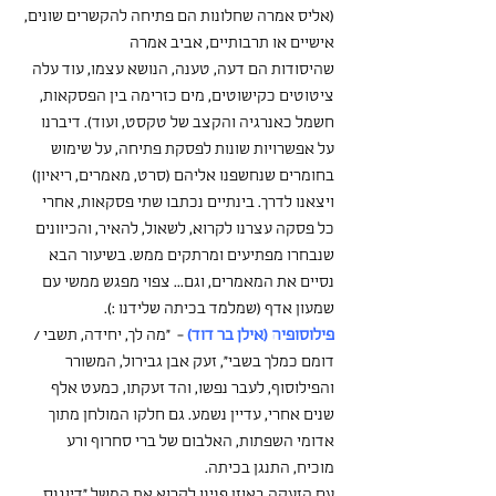
(אליס אמרה שחלונות הם פתיחה להקשרים שונים, 
אישיים או תרבותיים, אביב אמרה
שהיסודות הם דעה, טענה, הנושא עצמו, עוד עלה 
ציטוטים כקישוטים, מים כזרימה בין הפסקאות, 
חשמל כאנרגיה והקצב של טקסט, ועוד). דיברנו 
על אפשרויות שונות לפסקת פתיחה, על שימוש 
בחומרים שנחשפנו אליהם (סרט, מאמרים, ריאיון)
ויצאנו לדרך. בינתיים נכתבו שתי פסקאות, אחרי 
כל פסקה עצרנו לקרוא, לשאול, להאיר, והכיוונים 
שנבחרו מפתיעים ומרתקים ממש. בשיעור הבא 
נסיים את המאמרים, וגם... צפוי מפגש ממשי עם 
שמעון אדף (שמלמד בכיתה שלידנו :). 
פילוסופיה (אילן בר דוד)
-  "מה לך, יחידה, תשבי / 
דומם כמלך בשבי", זעק אבן גבירול, המשורר 
והפילוסוף, לעבר נפשו, והד זעקתו, כמעט אלף 
שנים אחרי, עדיין נשמע. גם חלקו המולחן מתוך 
אדומי השפתות, האלבום של ברי סחרוף ורע 
מוכיח, התנגן בכיתה.
עם הזעקה באוזן פנינו לקרוא את המשל "דיוגנס 