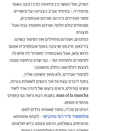
הפרק, ועל הקשר בין קיחוטה לבין רבקה באנץ' 
מהסדרה - במיוחד אביב הצביעה על קישורים 
סופר מעניינים ביניהם: שניהם אובססיבים, 
מפנטזים עולם חלופי, שניהם ממעמד גבוה אבל 
מוצגים
כנלעגים, ושניהם מתחילים את הסיפור כשהם 
בדיכאון. סיכמנו שרבקה באנץ' אובססיבית אמנם 
לג'וש צ'אן, אבל כאובססיה "משנית" לזו שיש לה 
לסיפורים ולמחזות זמר - כפי שדון קיחוטה ממנה 
לעצמו דולסינאה כחלק מתשוקה
לסיפורי אבירים, ולא מתוך תשוקה אליה.
בסוף דיברנו קצת על איך ניגשים לשאלות בגרות, 
עשינו קוויזלט, וראינו ביצוע של לינדה אדר לשיר 
man of la mancha. בשבוע הבא נראה גם קטעים 
מהסרט מ1972.
הגיעו 10 סכ"ה, נחמד שאנחנו גדלים לאט.
פילוסופיה (ד"ר רמי גודוביץ)
 -
  לקחנו אתנחתא 
מהעיסוק באפלטון, הרמנו עצמנו בדש חולצתנו 
ושאלנו: במה עוסקת הפילוסופיה? הצעתי 