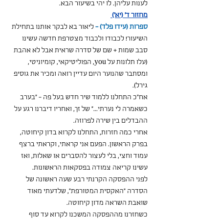
לענות עליהן. לו יהי בשיעור הבא.
מחזור ד' (יא') 
ספרות (עידו פלד) - 
ליאור בא לבקר אותנו בתחילת 
השיעור! לכבודו ולכבוד מצטרפת חדשה עשינו 
סבב שמות + שם של סדרה שראית אבל לא אהבת 
(עלו תלונות על you, הפוליטיקאי, קומיוניטי, 
ומסתבר שהנוער היום עדיין רואה ומכיר את גוסיפ 
גירל).
אח"כ התחלנו ללמוד שיר חדש בעל פה - "בערב 
כשאמרה לי נערתי..." של זך, ואחריו דיברנו רגע על 
ההבדלים בין שירה לפרוזה.
אחרי כמה חזרות, התחלנו לקרוא בדון קיחוטה, 
בפרק הראשון. הפעם אני קראתי, וקראתי ברצף 
עמוד וחצי, בלי לעצור להסברים או שאלות, ואז 
עשינו קריאה צמודה בפסקאות הראשונות.
לפני ההפסקה הקרנתי רבע שעה ראשונה של 
הסדרה "האקסית המטורפת", שלדעתי מאוד 
שואבת השראה מדון קיחוטה.
כשחזרנו מההפסקה המשכנו לקרוא עד סוף 