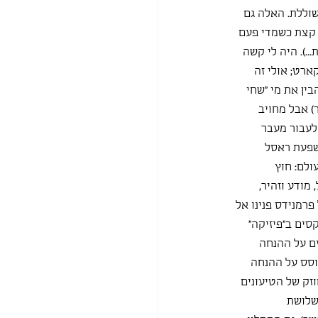
וללת. האלה גם 
ו קצת כשמדי פעם 
.). היה לי קשה 
רט; אולי זה 
בין את מי "שחי 
) אבל מחויב 
לעבור מעבר 
שפעת ראסל 
לם: חוץ 
ודע וזהיר, 
רמנידס פנינו אל 
סים ב"פיזיקה" 
ם על ההנחה 
וסס על ההנחה 
זק של הטיעונים 
שלושת 