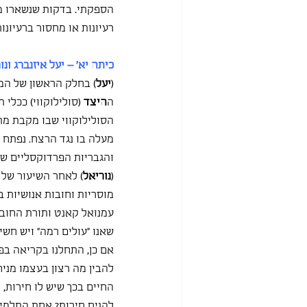
הספקתי. בדקות שנשארו מ
רעיונות או מחסור ברעיונו
כיתה יא' – יעל איזנברג ונו
(
יעל
) בחלק הראשון של המ
ה
היצד
 (סולילוקווי) ככלי
הסולילוקווי שבו מקבת מ
מעלה בו נגד הרצח. נפתח 
והגבריות הפרדוקסליים שה
(
נוריאל
) לאחר השיעור של 
מוסריות וחובות אנושיות ב
עמנואל קאנט ותורת החובו
שאנו "עולים רמה" ויש חשי
אם כן, התחלנו בקריאה בפר
להבין מה רצון בעצמו מני
החיים בכך שיש לו חירות, 
להניח חירות? אחת התלמידו