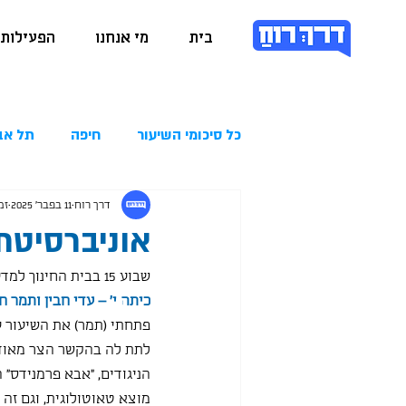
בית
מי אנחנו
הפעילות 
כל סיכומי השיעור
חיפה
תל אב
דרך רוח
11 בפבר׳ 2025
זמן
אוניברסיטת בן גור
שבוע 15 בבית החינוך למדעי הרוח לתלמידי תיכון באוניברסיטת בן גוריון.
כיתה י' – עדי חבין ותמר ח
פתחתי (תמר) את השיעור ע
לתת לה בהקשר הצר מאוד 
הניגודים, "אבא פרמנידס" 
מוצא טאוטולוגית, וגם זה 