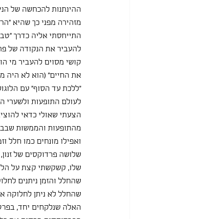
ההינתנות להכחשה של הניס
מזהירה מפני כך שהיא "הר
התייחסתי אליה כדרך "טבעית
להעביר את הנקודה של פרמ
קושי מסוים להעביר מי הוא 
את החיים" (הוא לא היה ממ
"ללכת עד הסוף" עם הלוגו
לעולם התופעות ולשערי הי
הצעתי שאולי כדאי להוצי
מהתופעות והממשות שבבסיס
ואפילו מונחים כמו חלל וז
שלושה פרדוקסים של זנון, 
שלו, קשקשתי קצת על הלוח
שהחלל והזמן ניתנים לחלו
שהחלל לא ניתן לחלוקה אי
האלה שנלקחים יחד, בפרט 