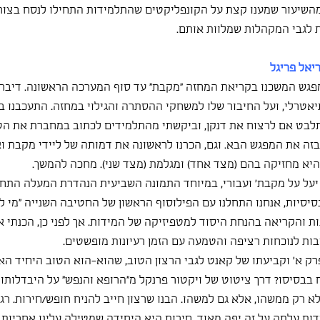
השיעור שמענו קצת על הקונפליקטים שהתלמידות התחילו לנסח בצורה 
ת לגבי המקהלות שמלוות אותם.
ריאל פריגל
פגש המשכנו בקריאת המחזה "מקבת" עד סוף המערכה הראשונה. דיברנו
 תיאטרלי, ועל החיבור שלו למשחקי ההסתרה והגילוי במחזה. התעכבנו ב
תלבט אם לרצוח את דנקן, וביקשתי מהתלמידים לכתוב במחברת את הטי
בזה את המפגש הבא. וגם, הכרנו לראשונה את דמותה של ליידי מקבת וא
יא מחזיקה בהם (מצד אחד) ומגלמת (מצד שני). מחכה להמשך.
יעל על מקבת' ועבורי, במיוחד התמונה השביעית הנהדרת המעלה התחב
סיסיות, אנחנו התחלנו עם הפילוסוף הראשון של החטיבה השנייה "מי לחי
ת והקריאה בהנחת היסוד למטפיזיקה של המידות. אך לפני כן, הכנתי א
בות לנוכחות רציפה והטמעה עם הזמן רעיונות מופשטים.
ק א' וקביעתו של קאנט לגבי הרצון הטוב, שהוא-הוא הטוב היחיד האפש
ח בבסיסו? דרך ציטוט של ויקטור פרנקל מ"הרופא והנפש" על היבדלותו
לא רק ממשהו, אלא גם למשהו. הבנו שרצון חייב להניח חופש/חירות. רגע
ת עלתה על זה יפה מאוד, חירות היא היחידה שמטילה עלינו אחריות למ