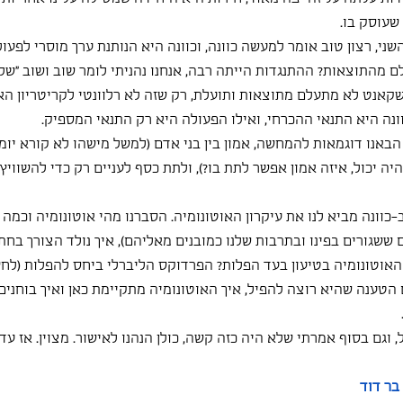
שעוסק בו.
ני, רצון טוב אומר למעשה כוונה, וכוונה היא הנותנת ערך מוסרי לפעול
מהתוצאות? ההתנגדות הייתה רבה, אנחנו נהניתי לומר שוב ושוב "שלאט
 שקאנט לא מתעלם מתוצאות ותועלת, רק שזה לא רלוונטי לקריטריון ה
וונה היא התנאי ההכרחי, ואילו הפעולה היא רק התנאי המספיק.
באנו דוגמאות להמחשה, אמון בין בני אדם (למשל מישהו לא קורא יומן
ה יכול, איזה אמון אפשר לתת בו?), ולתת כסף לעניים רק כדי להשוויץ 
כוונה מביא לנו את עיקרון האוטונומיה. הסברנו מהי אוטונומיה וכמה 
 ששגורים בפינו ובתרבות שלנו כמובנים מאליהם), איך נולד הצורך בח
האוטונומיה בטיעון בעד הפלות? הפרדוקס הליברלי ביחס להפלות (לחץ
טענה שהיא רוצה להפיל, איך האוטונומיה מתקיימת כאן ואיך בוחנים
ל, וגם בסוף אמרתי שלא היה כזה קשה, כולן הנהנו לאישור. מצוין. אז ע
 בר דוד