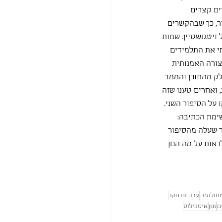
ים קצרים 
, כך שבהקשרים 
ויטגנשטיין. שמות 
י את התלמידים 
צורה האמנותית 
לק מהתוכן והממד 
ואחרים טענו שזה 
על הסיפור השני. 
ימת הכתיבה: 
ר שעלה מהסיפור 
ראות על מה הםן 
מולוגיה
עבודות חקר
ם
זנון
איסכילוס