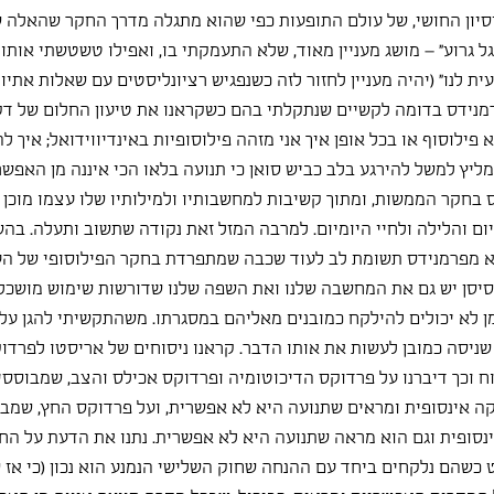
יון החושי, של עולם התופעות כפי שהוא מתגלה מדרך החקר שהאלה ש
גל גרוע" – מושג מעניין מאוד, שלא התעמקתי בו, ואפילו טשטשתי אות
 לנו" (יהיה מעניין לחזור לזה כשנפגיש רציונליסטים עם שאלות אתיות..
נידס בדומה לקשיים שנתקלתי בהם כשקראנו את טיעון החלום של דקא
פילוסוף או בכל אופן איך אני מזהה פילוסופיות באינדיווידואל; איך לה
ליץ למשל להירגע בלב כביש סואן כי תנועה בלאו הכי איננה מן האפשר
ס בחקר הממשות, ומתוך קשיבות למחשבותיו ולמילותיו שלו עצמו מוכן 
ום והלילה ולחיי היומיום. למרבה המזל זאת נקודה שתשוב ותעלה. בה
א מפרמנידס תשומת לב לעוד שכבה שמתפרדת בחקר הפילוסופי של העו
ן יש גם את המחשבה שלנו ואת השפה שלנו שדורשות שימוש מושכל, מ
מן לא יכולים להילקח כמובנים מאליהם במסגרתו. משהתקשיתי להגן על פ
שניסה כמובן לעשות את אותו הדבר. קראנו ניסוחים של אריסטו לפרדוק
 וכך דיברנו על פרדוקס הדיכוטומיה ופרדוקס אכילס והצב, שמבוססי
קה אינסופית ומראים שתנועה היא לא אפשרית, ועל פרדוקס החץ, שמב
נסופית וגם הוא מראה שתנועה היא לא אפשרית. נתנו את הדעת על החו
כשהם נלקחים ביחד עם ההנחה שחוק השלישי הנמנע הוא נכון (כי אז 