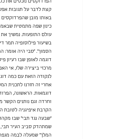
הפרדוקסים מכסים את כל ה
קצת לדבר על תגובות אפשר
באותו מובן שהפרדוקסים של
כינון שפה מתמטית שבאמצע
עולם התופעות. נמשיך את 
בשיעור פילוסופיה תמר די
הסמוך״. ״סבי היה אומר: ה
דוגמה לאופן שבו רעיון פי
מרכזי ביצירה שלו, אי האפ
לנקודה הזאת עם כמה דוג
אחרי זה חזרנו לתכנית המ
דוגמאות. הראשונה, הפרוד
וחרדה וגם נותנים הקשר מ
הקרבת איפיגניה לטובת הי
״שבעה נגד תבי״ שבו מקהל
שמתהדק סביב העיר תבי, ב
המלך״ שמעלה לבמה מגפה 