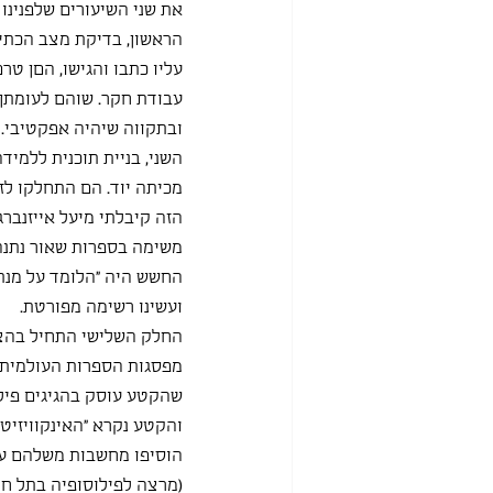
את שני השיעורים שלפנינו
הראשון, בדיקת מצב הכתי
עליו כתבו והגישו, הםן טר
עבודת חקר. שוהם לעומתן 
ובתקווה שיהיה אפקטיבי.
השני, בניית תוכנית ללמי
מכיתה יוד. הם התחלקו לזו
הזה קיבלתי מיעל אייזנבר
משימה בספרות שאור נתנה 
החשש היה "הלומד על מנת ל
ועשינו רשימה מפורטת.
החלק השלישי התחיל בהצ
מפסגות הספרות העולמית. 
שהקטע עוסק בהגיגים פילו
והקטע נקרא "האינקוויזיט
הוסיפו מחשבות משלהם על 
(מרצה לפילוסופיה בתל חי