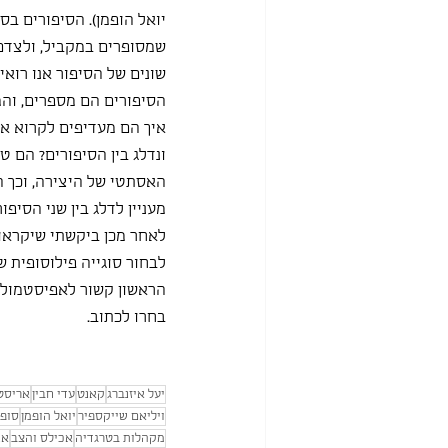
יואל הופמן). הסיפורים ב
שמסופרים במקביל, ולצדם
שונים של הסיפור אנו רואי
הסיפורים הם מספרים, והמ
איך הם מעדיפים לקרוא את
ונדלג בין הסיפורים? הם 
האסתטי של היצירה, וכך ה
מעניין לדלג בין שני הסיפ
לאחר מכן ביקשתי שיקראו 
לבחור סוגייה פילוסופית ש
הראשון קשור לאפיסטמולוג
בחרו לכתוב.
יעל איזנברג
קאנט
עדי חבין
אריסט
ויליאם שייקספיר
יואל הופמן
סופ
מקהלות בטרגדיה
אכילס והצב
אנ