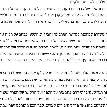
 חילקתי לשלושה חלקים:
בה והשלב של עבודות החקר. כפי ששיערתי, לאחר מיקוד השאלה וכתי
ם התפנו לכתיבה עצמה. מאיה, קרן ואורלי שכותבות עבודת גמר החליטו
רוצה להגיש גם חקר בנוסף לגמר. הזכרתי את הדדליין שהולך ומתקרב כ
דה משותפת כהכנה לקראת המתכונת והבגרות. העלינו בכתב על הלוח את
גות וכל זוג בחר מהרשימה שעל הלוח את הנושאים שהוא רוצה ללמד אות
ג באחת מפגישות צוות המורים, ולאחר טבילת האש הנהדרת של התלמיד
להם) השתכנעתי שכך יאה ואף נאה לעשות. הם העלו חששות אך הטיעון
למד מספיקין בידו ללמוד וללמד", וטוב היות האדם אקטיבי. הם הנהנו
הרה שאני הולך לשתול בתודעתם המלצה לקריאת ספר שיש בו קטע ש
המוטיבציה הזו הגיעה בעקבות נושא האושר שעסקנו בו בשיעורים האחר
סופיים על היחס בין חירות לאושר. הספר המדובר הוא "האחים קרמאזו
ור הגדול". סיפרתי להם בתמצית על הספר ועל ההקשר של הפרק שעניין 
היחס הזה. עברנו לחלק המרכזי: קריאת סיפור העונה לשם "דג" מאת א
 שפרסם בהוצאת פרדס סיפורים קצרים, ספר חכם מתוחכם ויפה שמזכיר