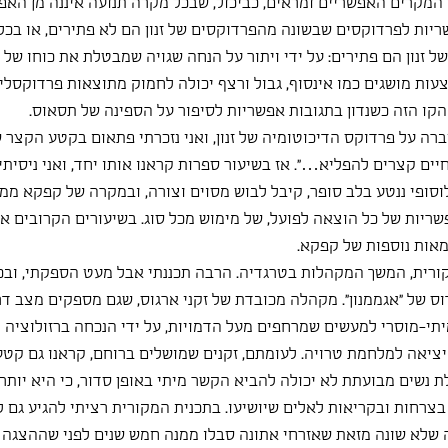
מקרים האפשריים ומראים, כביכול, שבכל מקרה תנועה איננה מן האפש
יות לפרדוקסים שבשונה מהפרדוקסים של זנון הם לא פתירים, או בכל 
 זנון הם פתירים: על ידי ויתור על הנחה שגויה שמבטלת את כוחו של הט
ות מושגים כמו אינסוף, גבול ורצף יכולה לחמוק מתוצאות פרדוקסליו
הקו הזה כשנדון בתגובות אפשריות לסיפור על הספינה של תסאוס.
ברה על פרדוקס הדיכוטומיה של זנון, ואני נזכרתי פתאום בקטע הקצר 
חיים קצרים להפליא…״. אז בשיעור ספרות קראנו אותו יחד, ואני ניסית
לוסופי ננטע בלב סופר, קיבל לבוש מסוים וצורה, ובמקרה של קפקא ממש
שריות של כל הוצאה לפועל, של מימוש מכל סוג. בשיעורים הקרובים אני
מאות נוספות של קפקא.
קורית, המשך המקהלות בטרגדיה. הרבה תכננתי אבל מעט הספקתי, ובכ
וס של ״אגממנון״. מקהלה מכובדת של זקני ארגוס, שגם מספקים מצב ד
יתי-מוסרי למעשים שמרחפים מעל הדמויות, על ידי הנכחה ברזולוציה 
ציאה למלחמת טרויה. לעומתם, זקנים שמושלים ברוחם, קראנו גם קטע
ת נשים מבועתת לא יכולה להביא הקשר מיתי באופן סדור, כי היא יותר
צרחות ובקריאות לאלים שיושיעו. בתכנית המקורית רציתי להגיע גם 
שלא שונה מזאת שאזרחי אתונה סבלו ממנה חמש שנים לפני שההצגה ה