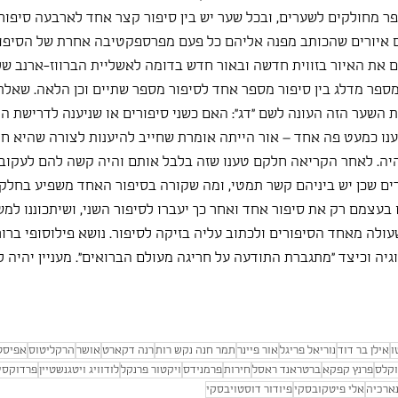
ספר מחולקים לשערים, ובכל שער יש בין סיפור קצר אחד לארבעה סיפור
 איורים שהכותב מפנה אליהם כל פעם מפרספקטיבה אחרת של הסיפור
ם את האיור בזווית חדשה ובאור חדש בדומה לאשליית הברווז-ארנב של 
ספר מדלג בין סיפור מספר אחד לסיפור מספר שתיים וכן הלאה. שאלת
 השער הזה העונה לשם "דג": האם כשני סיפורים או שניענה לדרישת ה
טענו כמעט פה אחד – אור הייתה אומרת שחייב להיענות לצורה שהיא ח
יה. לאחר הקריאה חלקם טענו שזה בלבל אותם והיה קשה להם לעקוב, 
ורים שכן יש ביניהם קשר תמטי, ומה שקורה בסיפור האחד משפיע בחלקו 
בעצמם רק את סיפור אחד ואחר כך יעברו לסיפור השני, ושיתכוננו למש
עולה מאחד הסיפורים ולכתוב עליה בזיקה לסיפור. נושא פילוסופי ברו
יה וכיצד "מתגברת התודעה על חריגה מעולם הברואים". מעניין יהיה ל
ו
אילן בר דוד
נוריאל פריגל
אור פיינר
תמר חנה נקש רות
רנה דקארט
אושר
הרקליטוס
אפיסט
וקלס
פרנץ קפקא
ברטראנד ראסל
חירות
פרמנידס
ויקטור פרנקל
לודוויג ויטגנשטיין
פרדוקסי
ארכיה
אלי פיטקובסקי
פיודור דוסטויבסקי