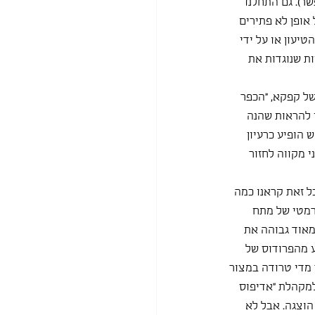
ר). גם התחלנו 
אופן לא פתירים 
יעון או על ידי 
ת שנוגדות את 
של קפקא, ״הכפר 
י להראות שהנה 
 הופיע כרעיון 
 מקווה לחזור 
ל זאת קראנו כמה 
רמטי של מתח 
מאוד גבוהה את 
 מהפרודוס של 
 מדי טרודה במצור 
למקהלת ״אדיפוס 
וצגה. אבל לא 