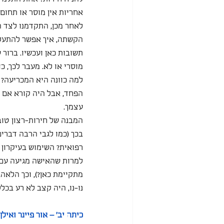
אחריות אין מוסר או תחום 
לאחר מכן, התקדמנו לצד הש
הקשתה, איך אפשר להתעלם 
תשובות כאן ועכשיו. ברור
מוסרי או לא. מעבר לכך, כ
למה כוונה היא המכריעה? ה
הפחד, אבל היה קורא אם הי
עצמך.
המבנה של חירות-רצון טוב-
בכך (כמו לגבי הרבה דברים
רפואית? השימוש בעיקרון 
למרות שהאישה מגיעה עם ה
מתקיימת כאן?), וכך הלאה.
נו-נו, היה קצב לא רע בכל
כיתה יב' – אור פיינר ואילן