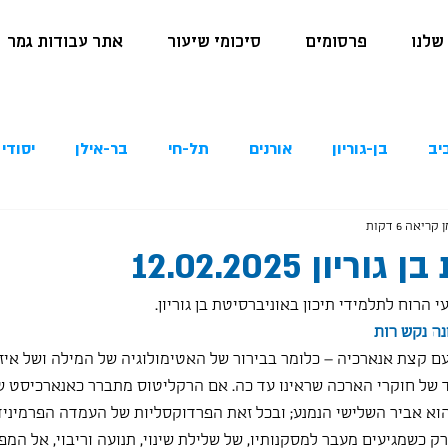
שלנו
פרסומים
סיכומי שיעור
אתר עבודות גמר
יב
בן-גוריון
אורנים
תל-חי
בר-אילן
יסודי 
 קריאה 6 דקות
יון 12.02.2025
נה נקש רות
ם קצת אנארכיה – כלומר בבירור של האטימולוגיה של המילה ושל אי
של חוקרי הארכה שראינו עד כה. אם הרקליטוס מתברר כאנארכיסט 
הוא אביר השלישי הנמנע; ובכל זאת הפרדוקסליות של העמדה הפרמינידית
רק כשמגיעים מעבר למסקנותיו, של שלילת שינוי, תנועה וריבוי, אל המפ