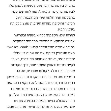
בהבדל בין מה שהדובר מנסה לעשות לנמען שלו 
לבין מה שהסיפור מנסה לעשות לקוראים שלו? 
בהפסקה תמר חלקה איתי ממחשבותיה על 
הסיפור והוסיפה נקודות חשובות שאציג לכיתה 
בשבוע הבא.
למרות שלא הספקתי לקרוא בשנית ובקריאה 
צמודה מפסקאות הסיפור, החלטתי להתקדם 
בחזרה אחורה לשיר שכבר קראנו, “we real cool” 
מאת גוונדולין ברוקס. את מה שהיה דיון כללי 
יחסית בשיר, באחד השבועות הקודמים, רציתי 
לקיים בשנית ובאופן ממוקד יותר, דרך הנקודות 
שעליהן דיברנו לגבי קולות מספרים, מה הם 
חושפים ומה מסתירים. התמקדנו שוב בגוף ראשון 
רבים הדובר, וניסינו לחשוב למה דווקא ככה. האם 
מדובר במקהלה הומוגנית? בדובר אחד שמדבר 
בשם כולם? הצבענו גם על הזמנים בשיר ועל זמן 
ההווה שבולט במיוחד בשיר, בבחירה צורנית 
שמרגישה בעלת קשר לתוכן. נמשיך את זה בשבוע 