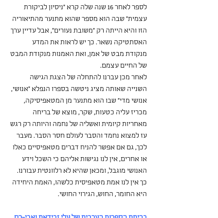
לספר לאחר 16 שנה שלה קרא "ניסיון לביקורת 
עצמית" שבה הוא מספר שהוא מתנער מהתיאוריה 
הזו והיא הייתה רק "משובת נעורים", אבל עדיין ערך 
האסתטיקה נשאר. כך יש לראות את המדע 
מנקודת מבט של אמן, ואת האמנות מנקודת המבט 
של החיים עצמם.
לאחר מכן עברנו להתחלה של הצגת הגישה 
השנייה שאותה מציג ניטשה בספרו הנפלא "אנושי, 
אנושי מדי" שבו הוא מתנער מן המטאפיסיקה, 
מכריז עליה כטעות, שקר, מוצא של בריחה 
מאחריות קיומית ואשליה של נחמה והיותה רק רגש 
עז למצוא נחמד והסבר לעולם חסר הסבר. מעבר 
לכך, גם אם אפשר להניח דברים מטאפיסיים כאלו 
או אחרים, אין לנו נגישות אליהם כי השכל וידע 
האנושי מוגבל, ומכאן שהיא לא רלוונטית עבורנו. 
כך אין לנו אמת מטאפיסית כלשהו, האמת היחידה 
היא החומר, החוש, הגירוי החושי.
בכיתת הספרות הערבית של עלי זבידאת ואבי-רם 