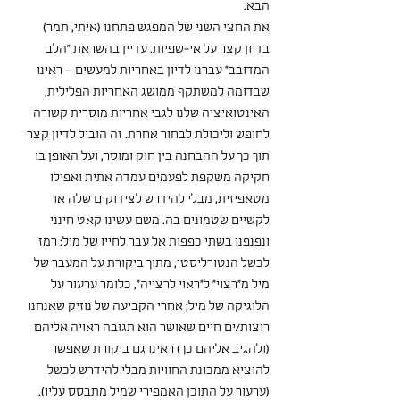
הבא.
את החצי השני של המפגש פתחנו (איתי, תמר) 
בדיון קצר על אי-שפיות. עדיין בהשראת "הלב 
המדובב" עברנו לדיון באחריות למעשים – ראינו 
שבדומה למשתקף ממושג האחריות הפלילית, 
האינטואיציה שלנו לגבי אחריות מוסרית קשורה 
לחופש וליכולת לבחור אחרת. זה הוביל לדיון קצר 
תוך כך על ההבחנה בין חוק ומוסר, ועל האופן בו 
חקיקה משקפת לפעמים עמדה אתית ואפילו 
מטאפיזית, מבלי להידרש לצידוקים שלה או 
לקשיים שטמונים בה. משם עשינו קאט חינני 
ונפנפנו בשתי כפפות אל עבר לחייו של מיל: רמז 
לכשל הנטורליסטי, מתוך ביקורת על המעבר של 
מיל מ"רצוי" ל"ראוי לרצייה", כלומר ערעור על 
הלוגיקה של מיל; אחרי הקביעה של נוזיק שאנחנו 
רוצות/ים חיים שאושר הוא תגובה ראויה אליהם 
(ולהגיב אליהם כך) ראינו גם ביקורת שאפשר 
להוציא ממכונת החוויות מבלי להידרש לכשל 
(ערעור על התוכן האמפירי שמיל מתבסס עליו). 