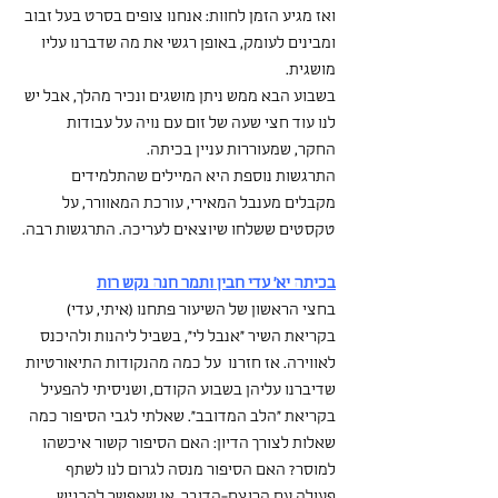
ואז מגיע הזמן לחוות: אנחנו צופים בסרט בעל זבוב 
ומבינים לעומק, באופן רגשי את מה שדברנו עליו 
מושגית.
בשבוע הבא ממש ניתן מושגים ונכיר מהלך, אבל יש 
לנו עוד חצי שעה של זום עם נויה על עבודות 
החקר, שמעוררות עניין בכיתה.
התרגשות נוספת היא המיילים שהתלמידים 
מקבלים מענבל המאירי, עורכת המאוורר, על 
טקסטים ששלחו שיוצאים לעריכה. התרגשות רבה.
בכיתה יא' עדי חבין ותמר חנה נקש רות
בחצי הראשון של השיעור פתחנו (איתי, עדי) 
בקריאת השיר ״אנבל לי״, בשביל ליהנות ולהיכנס 
לאווירה. אז חזרנו  על כמה מהנקודות התיאורטיות 
שדיברנו עליהן בשבוע הקודם, ושניסיתי להפעיל 
בקריאת ״הלב המדובב״. שאלתי לגבי הסיפור כמה 
שאלות לצורך הדיון: האם הסיפור קשור איכשהו 
למוסר? האם הסיפור מנסה לגרום לנו לשתף 
פעולה עם הרוצח-הדובר, או שאפשר להרגיש 