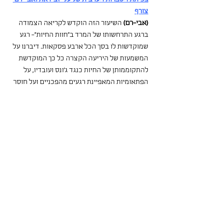
צורף
(אבי-רם)
 השיעור הזה הוקדש לקריאה הצמודה  
ברגע התרחשותו של המרד ב"חוות החיות"- רגע 
שמוקדשות לו בסך הכל ארבע פסקאות. דיברנו על 
המשמעות של היריעה הקצרה כל כך המוקדשת 
להתקוממותן של החיות כנגד ג'ונס ועובדיו, על 
הפתאומיות המאפיינת רגעים מהפכניים ועל חוסר 
האפשרות לחזות אותם, וכיצד לא החזון של 
המהפכה, אלא תנאי הרעב הקיצוניים הם אלו 
שדחקו את החיות למרוד. הזכרנו את האזהרה של 
מייג'ור הזקן אותה קראנו בשיעור הקודם ובאופן בו  
היא מטרימה את האתגר שיעמוד בפני החיות ביום 
שאחרי המהפכה- ליצור סדר חברתי שלא יוביל 
אותם להידמות לאדם, למדכאם. כרגיל, קראנו 
בערבית ובעברית, וניסינו לחלץ מתוך ההשוואה בין 
שני התרגומים מילים חדשות ואת תרגומן.
(עלי)
 החלק שלי בשיעור הוקדש לתרגיל כתיבה. 
מדובר היה בתרגיל של כתיבה דמיונית בהשראת 