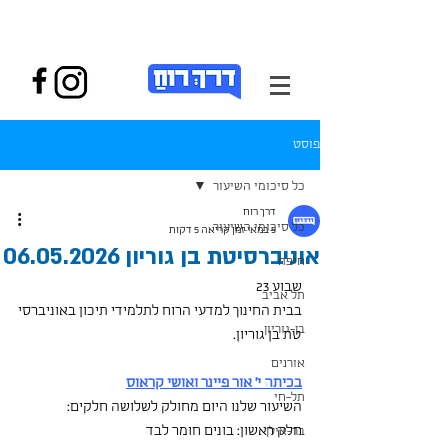
פוסט
כל סיכומי השיעור
דרך רוח
כל סיכומי השיעור
5 במאי
זמן קריאה 5 דקות
אוניברסיטת בן גוריון 06.05.2026
חיפה
שבוע 23 
תל אביב
בבית החינוך למדעי הרוח לתלמידי תיכון באוניברסי
בן-גוריון
טת בן גוריון. 
אורנים
בכיתה י' אור פיינר ואושי קראוס
תל-חי
השיעור שלנו היום מחולק לשלושה חלקים:
חלק ראשון: בונים חומר לבד
בר-אילן