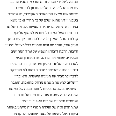
המופעל על ידי הגורל והוא הורג את אביו ושוכב 
עם אמו מבלי לדעת ומלי להתכוון לכך, ואילו 
פרומתאוס מייצג את האדם האקטיבי, זה שמורד 
בטבע ויודע שהוא ישלם על כך מחיר, ואכן נושא 
במחיר. שתי הטרגדיות יחד מציעות לנו אידיאל או 
דרך חיים שעל האדם לחיות או לשאוף אליהן: 
קבלת הגורל ומאידך לפעול להכרעה. אך עם הזמן 
הגיע אחד, סוקרטס שמו והכניס בכל רציונל והיגיון 
ודיבור, הרבה דיבור! והשפיע על אחד המחזאים 
הבכירים שהוא אוריפידס, וזה האחרון הביא 
לטרגדיה ריאליזם, היגיון ומודעות, דבר הבא לידי 
ביטוי במחזה "מדיאה" שבה הדמות לא מפסיקה 
לדבר ולהסביר את מניעיה ומעשיה. ה"אובר"" 
ריאליזם למעשה משמש מרחק מהאמת, האובר 
רציונליות משמשת כסות לחוסר הבנה של האמת 
ושל העולם עצמו. זו אותה תדמית של תדמית 
ושרשרת תדמיות שהכוח האפולוני יוצר.
את החלק הזה של הולדת הטרגדיה סיימנו באותה 
ביקורת של ניטשה על עצמו שהפכה להקדמה 