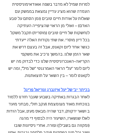
למרות שמיל לא מדבר בשפה אאודאימוניסטית 
העמדה שהוא מציג עדיין נמצאת בממשק עם 
שאלות על אודות חיים טובים (ומן הסתם על טבע 
האדם) – ואולי מן הראוי שהציפייה העתיקה 
לנחשקות של חיים טובים (מוסרית) תקבל משקל 
בכל דיון מוסרי. את שתי נקודות האלה ייעדתי 
כגשר אחד ליום וקאנט, אבל זה בעצם דרש את 
שאר הזמן שלנו. בהמשך נרכיב את משקפי 
הקריאה-האנכרוניסטית שלנו כדי לבדוק מה יש 
ליום לומר "על" הראוי האמרגנטי "של מיל", ומה יש 
לקאנט לומר – בין השאר על תוצאתנות.
בכיתה יב' של יעל איזנברג ונוריאל פריגל
לאחר הבגרות באתיקה בשבוע שעבר חזרנו ללמוד 
בנוכחות מאוד מצומצמת (עקב חולי, מבחני מועד 
ב ושאר ירקות), דבר שהיה מבאס מעט, אבל הודות 
לאלו שנשארו, השיעור היה לבסוף די מהנה 
(ומקווה גם בשבילן) ופורה. אחרי ניסיונות שובו 
ושוב וכל מיני הפסקות (עקב מלחמה ובגרות, אסון 