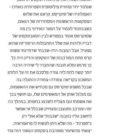
שנלמד יחד (מזווית פילוסופית וספרותית כאחד) - 
האפולוגיה של סוקרטס. קראנו את שלוש 
הפסקאות הראשונות המסחררות של הנאום, 
כשבכוונתי לעמוד על הפער האירוני בין מה 
שסוקרטס אומר במפורש לבין הסאבטקסט של 
דבריו ולזהות את שלל התחבולות הרטוריות שהוא 
מפעיל. אבל המבנה הדו-שכבתי שדמיינתי פשוט 
קרס תחת המורכבות של הטקסט והדיון היה כל 
כך מרגש ומלא תובנה שהתברר לי שיהיה הרבה 
יותר קשה לתת לזה צורה (ולסכם את זה על הלוח): 
המשכנו בקריאה צמודה-צמודה והתגלה בה 
שבכל משפט סוקרטס גם מכחיש את ההאשמות, 
גם מגלגל אותן אל המאשימים שלו, גם חושף בכך 
את אשמתו וגם מצליח לשכנע בחפותו, במהלך כה 
יפה ומורכב ומעצבן ומצחיק שבכלל אי אפשר 
לחשוב עליו כמבנה "שכבות" אלא אולי רק 
כ"ספרות" - מה שלא ניתן לעשות לו פראפראזה. 
יצאתי מהשיעור מאוהבת בטקסט הגאוני הזה עוד 