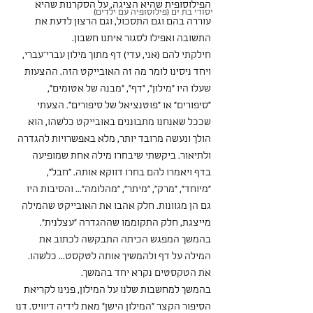
הפילוסופית שהיא הציגה, על הסקרנות שהיא 
יסודי בת ים (פילוסופיה עם ילדים)
עוררה בהם וגם התסכול, וגם הרצון לדעת את 
התשובה ואפילו לסגור איתנו חשבון.
חילקתי להם (אני, עדי) דף מתוך מילון עברי־עברי, 
ויחד ניסינו לומר מה זה האובייקט הזה. ההצעות 
שעלו היו "מילון", "דף", "מבנה של אטומים", 
"סיפורים" או "פוטנציאל של סיפורים". הצעתי 
שככל שאנחנו מתבוננים באובייקט כלשהו, הוא 
הולך ונעשה מרובד יותר, מלא באפשרויות להגדרה 
ולתיאור. ביקשתי שיבחרו מילה אחת שמופיעה 
בדף ויאמרו להם בחרו דווקא אותה. "חבל", 
"מיוחד", "מרק", "מיתר", "מהלומה"... והסיבות היו 
גם הן מגוונות. חלק אהבו את האובייקט שהמילה 
מייצגת, חלק התקוממו שההגדרה "עצלנית". 
בהמשך המפגש הכיתה התבקשה לכתוב את 
המילה על דף ולהמשיך אותה לטקסט... כלשהו. 
את הטקסטים נקרא יחד בהמשך. 
בהמשך למחשבות שלנו על המילון, פנינו לקריאת 
הסיפור הקצר "המילון הישן" מאת לידיה דיוויס. דנו 