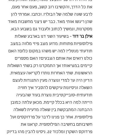
את כל הדרך, והקשיבו רוב קשב, פעם אחר פעם, 
לרבע שעה שלמה של הבולרו. וכתבו. אמרתי להן 
שהן ריגשו אותי מאד. כבר יש ניצני מחשבות מאוד 
מסקרנות, ונמשיך לכתוב ולעבוד גם בשבוע הבא.
אילן בר דוד
 - בשיעור השני דנו בארבע שאלות 
פילוסופיות פתוחות: מדוע מצב פיזי מלווה במצב 
תודעתי מנטלי? למה יש משהו במקום כלום? האם 
כולנו רואים את אותם הצבעים? האם מספרים 
קיימים במציאות? אך התמקדנו רק בשתי השאלות 
הראשונות. שתי האחרות נותרו לקריאה עצמאית. 
הדיון היה ער למדי ונוצרה מעין התנגדות לעצם 
השאלה וניסיונות עיקשים להסביר איך חוויה 
תודעתית-סובייקטיבית נוצרת בעוד שהבעיה 
הייתה למה היא בכלל קיימת. מכאן עלתה כמובן 
ההבחנה המתבקשת בין שאלה מדעית לשאלה 
פילוסופית. אחר כך פנינו לדבר על פרדוקסים ועל 
חשיבותם בחשיבה הפילוסופית. קראנו את 
פרדוקס השקרן ומלכוד 22. ניסינו להבין מהו בדיוק 