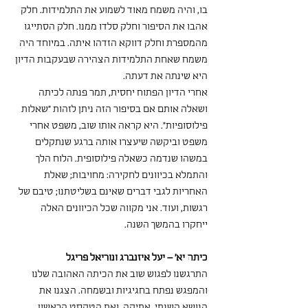
בו, והיה משמח מאוד לשמוע את התלמידות. חלק 
אהבו את הסיפור וחלק סלדו ממנו. חלק הסתייגו 
מהמספרת וחלק דווקא הזדהו איתה. במיוחד היה 
משמח שאחת התלמידות הצהירה שבעקבות הדיון 
היא שינתה את דעתה. 
אחרי הדיון הפתוח יחסית, תמר פנתה לכיתה 
ושאלה אותם אם בסיפור הזה ניתן לזהות "שאלות 
פילוסופיות". היא קראה אותו שוב, משפט אחרי 
משפט וביקשה שיעצרו אותה ברגע שנתקלים 
במשהו שנדמה כשאלה פילוסופית. הלוח הלך 
והתמלא בכיוונים לחקירה: מחויבות; שאלת 
האחריות לגבי דברים שאינם בשליטתנו; טיבם של 
רגשות, ועוד. אני מקווה שכל הכיוונים האלה 
ייחקרו בהמשך השנה.
כיתה יא' – יעל איזנברג ונוריאל פריגל
התרגשנו לפגוש שוב את הכיתה האהובה שלנו 
והמפגש נפתח בחגיגיות ובשמחה. הצגנו את 
הנושא השנתי, אתיקה, ואת הטקסט הראשון 