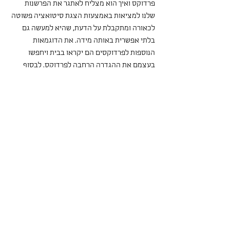
פרדוקס ואיך הוא מצליח לאתגר את הפרשנות 
שלנו למציאות באמצעות הצגת סיטואציה פשוטה 
לכאורה ומתקבלת על הדעת, שהיא למעשה גם 
בלתי אפשרית באותה מידה. את הדוגמאות 
הנוספות לפרדוקסים הם יקראו בבית ויחפשו 
בעצמם את ההגדרה הרחבה לפרדוקס. לבסוף 
קראנו על ה"בעיה הבסיסית של המטפיזיקה", שלפי 
היידגר היא למה שהיקום יהיה קיים מלכתחילה 
במקום שפשוט לא יהיה קיים כלום? היה נדמה 
שהשאלה הזו לא הייתה אינטואיטיבית עבורם כפי 
שהיא הייתה עבורי. בסוף השיעור היה מרגש 
לשמוע שהם שמחים לחזור לשיעורים וחיכו להם, 
ובכלל לראות את הרוח הטובה איתה הם הגיעו 
למפגש הראשון, ולא רק עם הרוח – גם עם 
המאפינס של אורלי. לו יהי כך גם בהמשך.