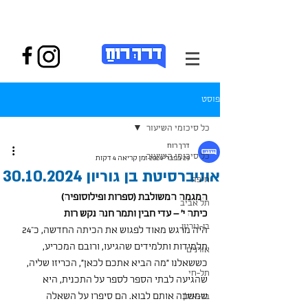
פוסט
כל סיכומי השיעור
דרך רוח
כל סיכומי השיעור
29 בפבר׳ 2024
זמן קריאה 4 דקות
אוניברסיטת בן גוריון 30.10.2024
חיפה
המגמה המשולבת (ספרות ופילוסופיה)
תל אביב
כיתה י' – עדי חבין ותמר חנה נקש רות
בן-גוריון
היה מרגש מאוד לפגוש את הכיתה החדשה, כ־24 
תלמידות ותלמידים שהגיעו, ורובם המכריע, 
אורנים
כששאלנו "מה הביא אתכם לכאן", הכריזו שליה, 
תל-חי
שהגיעה לבתי הספר לספר על התכנית, היא 
שמשכה אותם לבוא. הם סיפרו על השאלה 
בר-אילן