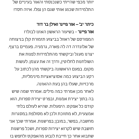
יותר מכפי שהייתי כשנכנסתי והאור בעיניים של 
התלמידות שכנע אותי שגם הן נפלו. איזה חסד!
כיתה יב' – אור פיינר ואילן בר דוד
אור פיינר
 - בשיעור הראשון האזנו לבולרו 
המפורסם של ראוול בביצוע תזמורת קלן בניצוחה 
של אלונדרה דה לה פארה, גרמניה. פעמיים ברצף. 
יצרנו מעגל וביקשתי מהתלמידות לפנות את 
השולחנות לחלוטין, ודרך זה את עצמן. לעשות 
מקום. בפעם הראשונה ביקשתי מהן לכתוב על 
רקע הביצוע כמה אסוציאציות מינימליות, 
מרכזיות, שעלו בהן בעת ההאזנה. 
לאחר מכן אמרתי כמה מילים. אמרתי שמה שיש 
בה בתוך יצירת אמנות, ובפרט יצירת ספרות, הוא 
קודם כל אפקט. היפעלות. שהיא לעולם בלתי 
אמצעית, לא מתווכת ולכן לא מסולפת במסגרות 
מחשבה, בפשר, במובן; בפרשנות. אמרתי שכך אני 
חושבת שיש לקרוא יצירות ספרות, ושכל פרשנות 
שתבוא אחר כך חייבת לנבוע מהאפקט ולחפש בו 