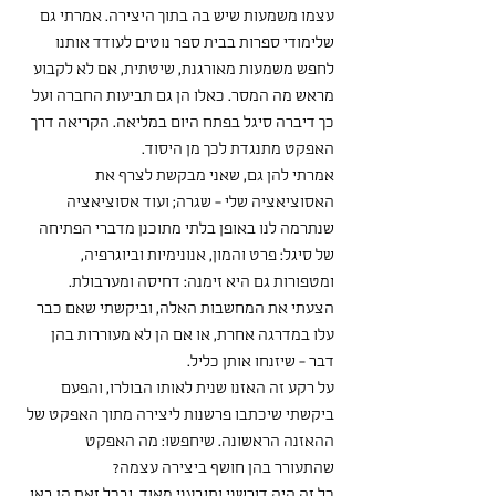
עצמו משמעות שיש בה בתוך היצירה. אמרתי גם 
שלימודי ספרות בבית ספר נוטים לעודד אותנו 
לחפש משמעות מאורגנת, שיטתית, אם לא לקבוע 
מראש מה המסר. כאלו הן גם תביעות החברה ועל 
כך דיברה סיגל בפתח היום במליאה. הקריאה דרך 
האפקט מתנגדת לכך מן היסוד.
אמרתי להן גם, שאני מבקשת לצרף את 
האסוציאציה שלי - שגרה; ועוד אסוציאציה 
שנתרמה לנו באופן בלתי מתוכנן מדברי הפתיחה 
של סיגל: פרט והמון, אנונימיות וביוגרפיה, 
ומטפורות גם היא זימנה: דחיסה ומערבולת. 
הצעתי את המחשבות האלה, וביקשתי שאם כבר 
עלו במדרגה אחרת, או אם הן לא מעוררות בהן 
דבר - שיזנחו אותן כליל. 
על רקע זה האזנו שנית לאותו הבולרו, והפעם 
ביקשתי שיכתבו פרשנות ליצירה מתוך האפקט של 
ההאזנה הראשונה. שיחפשו: מה האפקט 
שהתעורר בהן חושף ביצירה עצמה? 
כל זה היה דורשני ותובעני מאוד, ובכל זאת הן באו 