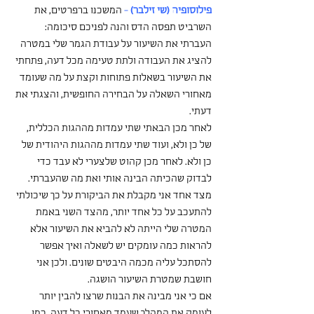
פילוסופיה (שי זילבר)
 -
 המשכנו ברפרטים, את 
השרביט תפסה הדס והנה לפניכם סיכומה:
העברתי את השיעור על עבודת הגמר שלי במטרה 
להציג את העבודה ולתת טעימה מכל דעה, פתחתי 
את השיעור בשאלות פתוחות וקצת על מה שעומד 
מאחורי השאלה על הבחירה החופשית, והצגתי את 
דעתי.
לאחר מכן הבאתי שתי עמדות מההגות הכללית, 
של כן ולא, ועוד שתי עמדות מההגות היהודית של 
כן ולא. לאחר מכן קהוט שלצערי לא עבד כדי 
לבדוק שהכיתה הבינה אותי ואת מה שהעברתי.
מצד אחד אני מקבלת את הביקורת על כך שיכולתי 
להתעכב על כל אחד יותר, מהצד השני באמת 
המטרה שלי הייתה לא להביא את השיעור אלא 
להראות כמה עומקים יש לשאלה ואיך אפשר 
להסתכל עליה מכמה היבטים שונים. ולכן אני 
חושבת שמטרת השיעור הושגה.
אם כי אני מבינה את הבנות שרצו להבין יותר 
לעומק את המהלך שעמד מאחורי כל דעה, כמו 