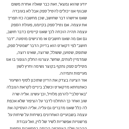
יודע שהוא נמצא", זאת כבר שאלה אחרת משום 
שבגוף אנו יכולים להטיל ספק אבל לא בעובדה 
שאנו איזשהו דבר שחושב, שכן מחשבה כזו תפריך 
את עצמה. אם נטיל ספק בקיומנו, פעולת הספק 
עצמה תהיה הוכחה לכך שאנו קיימים כדבר חושב, 
גם אם מה שאנו חושבים או מרגישים מוטעה. "דבר 
חושב" לפי דקארט הוא בדיוק הדבר "שמטיל ספק, 
שתופס, שטוען, ששולל, שרוצה, שאינו רוצה, 
שמדמיין לעתים, שחש". עצרנו! החלק הגופני בו אנו 
מטילים ספק נתקף בקוצר נשימה וחרץ לשון 
מעייפות ותמיהה.
אור הציעה בצדק את הדיון שתוכנן לסוף השיעור 
כאתנחתא מדקארט וכשלב ביניים לקראת הנובלה 
"בארטלבי" להרמן מלוויל, וכך עשינו. אליה שרה 
שוב ואחר כך התחלנו לדבר על הציפור שלא אכפת 
לה כלל שאנו מדברים גם עליה. אליה העסיקה את 
עצמה בשבועיים האחרונים בשיחות על שיחות על 
פרשנויות אפשריות לשיר של לוין, ואל עבודת 
ההכנה שלה הצטרפה הכיתה במחשבות נוספות, 