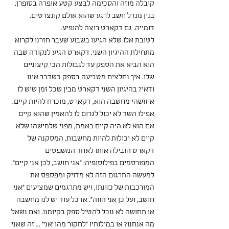
קיבלה מוזה והסכימה לבצע קטע אופרה בסופרן. 
בנין מנדל חשב לרגע שהוא אולם קונצרטים. 
דומייה. גם דקארט רוצה להופיע.
לטובת אלו שלא הגיעו בשבוע שעבר חזרנו לקרוא 
מתחילת ההיגיון השני. דקארט הגיע לנקודה שבה 
הוא הביא את הספק עד לגבולות הכי קיצוניים 
שלו. איך נחלצים מטביעה בספק כשדבר אינו 
ודאי? בהיגיון השני דקארט מבין שכל זמן שיש לו 
איזושהי מחשבה הוא, דקארט, מוכרח להיות קיים. 
אפילו השד לא יכול לגרום לו להאמין שהוא קיים 
אם הוא לא היה קיים באמת, מפני שלמישהו שלא 
קיים לא יכולות להיות מחשבות. המסקנה של 
דקארט הובילה אותו לאחד המשפטים 
המפורסמים בפילוסופיה: "אני חושב, לכן אני קיים". 
למעשה התרגום הזה לא מדויק ומפספס את 
המורכבות של כוונתו, ויש מתרגמים שמציעים "אני 
חושב, ועל כן אני הווה". אז כל עוד יש לנו מחשבה 
או תחושה לא נוכל להטיל ספק בקיומנו. ואם נשאל 
מה אנחנו? או במילותיו "לחקור מהו 'אני' ... זה שאני 