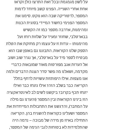
על לשון מגמגמת ובכל זאת התרצו כולן וקראו 
אחת אחרי השנייה. הפנינו קשב מיוחד לדמות 
המספר, לרטוריקה שבה הוא נוקט. סימנו את 
המספר הפנימי כחשוד המיידי בסוגית הכנות 
ומהימנות, אדרבה מספר כמו זה הקשיש 
בבארטלבי, שחוזר ומעיד על שלוות רוחו ועל 
מהימנותו – עדות זו על עצמו רק מחזקת את הטלת 
הספק שלנו הקוראות. התבוננו גם באופן שבו הוא 
מבטיח לספר מיד על בארטלבי, אך נגרר שוב ושוב 
אל הערות אגב מפורטות מאוד שמובאות כדברי 
מקדמה, ושאלנו מה פשר סדר הצגת הדברים ולמה 
אנו מצפות. אילו היפותזות עשויות לרחף בחלל 
הקריאה כבר בשלב הזה? אילו נזנחו כבר ואילו 
יזנחו תכף בקרוב? ביקשנו לשים לב לאינטראקציה 
הזו בינינו הקוראות ובין המספר (והערנו גם מילה 
על המחבר), והדגשנו את התחבולות המייחדות את 
המספר ושעלינו כקוראות להשגיח בהן. הקריאה 
התחילה באיזו מן מידה של מבוכה – נדמה היה 
שהתלמידות לא בטוחות לגבי הנימה של המספר, 