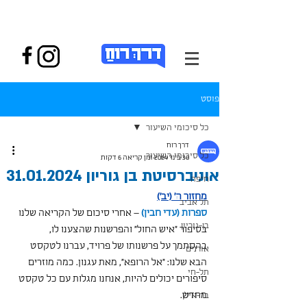
פוסט
כל סיכומי השיעור
דרך רוח
כל סיכומי השיעור
30 בינו׳ 2024
זמן קריאה 6 דקות
אוניברסיטת בן גוריון 31.01.2024
חיפה
מחזור ה' (יב')
תל אביב
ספרות (עדי חבין)
– אחרי סיכום של הקריאה שלנו 
בן-גוריון
בסיפור "איש החול" והפרשנות שהצענו לו, 
בהסתמך על פרשנותו של פרויד, עברנו לטקסט 
אורנים
הבא שלנו: "אל הרופא", מאת עגנון. כמה מוזרים 
תל-חי
סיפורים יכולים להיות, אנחנו מגלות עם כל טקסט 
מחדש.
בר-אילן