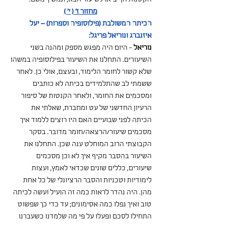
מחזור ז' ( י' )
הכיתה המשולבת (פילוסופיה וספרות) – יעל 
איזנברג ונוריאל פריגל:
נוריאל
 - היום היה מפגש מספק ומהנה בשני 
השיעורים. התחלנו את השיעור בפילוסופיה במשהו 
שלא קשור לחומר הלימוד, ובעצם, אולי כן. לאחר 
ששמתי לב שהתלמידים בכיתה לא כותבים 
ומסכמים את החומר, ולאחר הקנטות של סיפור 
הרעיון החדשני של עט ומחברת, שאלתי את 
הכיתה לפני שבועיים האם היו רוצים ללמוד איך 
מסכמים שיעור/הרצאה/חומר מדובר. בסקר 
הקבוצתי הרוב המוחלט ענה שכן. התחלנו את 
השיעור בהסבר מקיף איך לא וכן מסכמים 
שיעורים, כללים שונים שכדאי לאמץ, ועצות 
לימודיות וטכניות והסבר הרציונלי של כל אחת 
מהן. היה נהדר לראות כמה זה הועיל ועשה לכיתה 
טוב ואיך נפלו כמה אסימונים; עד כדי כך שפשוט 
התחילו לסכם ופעלו על פי מה שלמדנו כשעברנו 