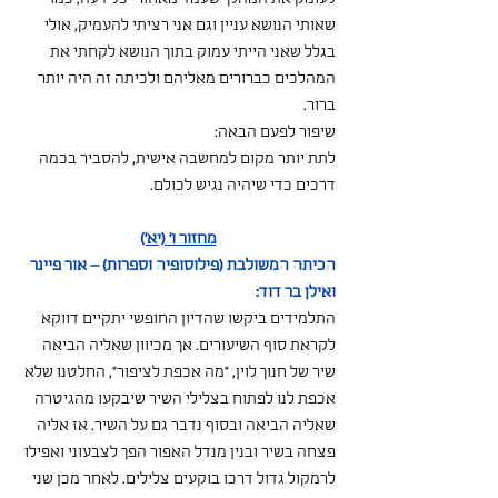
שאותי הנושא עניין וגם אני רציתי להעמיק, אולי 
בגלל שאני הייתי עמוק בתוך הנושא לקחתי את 
המהלכים כברורים מאליהם ולכיתה זה היה יותר 
ברור.
שיפור לפעם הבאה:
לתת יותר מקום למחשבה אישית, להסביר בכמה 
דרכים כדי שיהיה נגיש לכולם.
מחזור ו' (יא')
הכיתה המשולבת (פילוסופיה וספרות) – אור פיינר 
ואילן בר דוד:
התלמידים ביקשו שהדיון החופשי יתקיים דווקא 
לקראת סוף השיעורים. אך מכיוון שאליה הביאה 
שיר של חנוך לוין, "מה אכפת לציפור", החלטנו שלא 
אכפת לנו לפתוח בצלילי השיר שיבקעו מהגיטרה 
שאליה הביאה ובסוף נדבר גם על השיר. אז אליה 
פצחה בשיר ובנין מנדל האפור הפך לצבעוני ואפילו 
לרמקול גדול דרכו בוקעים צלילים. לאחר מכן שני 