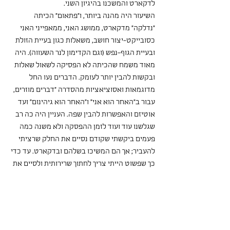
לדקארט והמשכנו בהיגיון השני.
השיעור היה מהנה ביותר, ו"פתאום" הכיתה 
"נדלקה" מדקארט, ממושג האני, ממאפייני האני 
כסובייקט-יצור חושב, משאלות כגון בעיית הזולת 
ובעיית הגוף-נפש (וגם הקדימון לנר השעווה). היה 
מאוד משמח שהכיתה לא הפסיקה לשאול שאלות 
ובקשות להבין יותר לעומק. הדברים נעו החל 
מדוגמאות ואסוציאציות מהסדרה "דברים מוזרים, 
עבור ב"האחר הוא אני" ו"האחר הוא גיהינום" ועד 
אוטיזם והאפשרות להבין שפה. העניין היה כה רב 
שגלשנו עוד ועוד לזמן ההפסקה ולא משנה כמה 
פעמים ביקשתי שקודם נסיים את החלק שרציתי 
להעביר; אך הם המשיכו בשלהם ובדקארט. עד כדי 
כך שפשוט הייתי צריך לחתוך שרירותית ולסיים את 
השיעור. לשמחתי ולשמחתם, היה שווה לסיים כדי 
להגיע גם לשיעור שלאחר מכן.
יעל
 - בשבוע שעבר קראנו את הקטע ב"הגלגול" 
שבו אחותו של גרגור מניחה בחדרו מגוון צלוחיות 
מזון כדי לבדוק מה הוא אוהב. הוא מגלה 