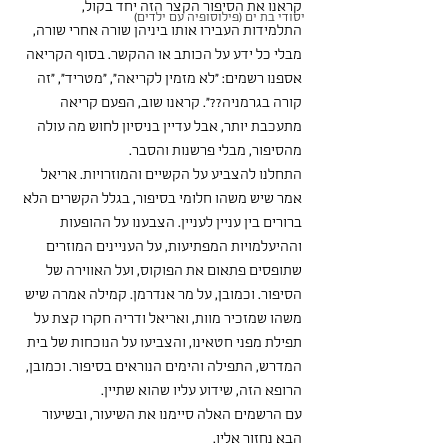
קראנו את הסיפור הקצר הזה יחד בקול, 
יסודי בת ים (פילוסופיה עם ילדים)
התלמידות העבירו אותו ביניהן שורה אחרי שורה, 
מבלי כל ידע על הכותב או ההקשר. בסוף הקריאה 
אספנו רשמים: "לא מזמין לקריאה", "מטריד", "זה 
קורה בגרמניה??". קראנו שוב, הפעם קריאה 
מתעכבת יותר, אבל עדיין בניסיון לחוש מה עולה 
מהסיפור, מבלי פרשנות והסבר.
התחלנו להצביע על הקשיים והמוזרויות. אריאל 
אמר שיש משהו חלומי בסיפור, בגלל הקשרים הלא 
ברורים בין עניין לעניין. הצבענו על ההופעות 
וההיעלמויות המפתיעות, על העניינים המוזרים 
שתופסים פתאום את הפוקוס, ועל האווירה של 
הסיפור. וכמובן, על מר אנדרמן. קמילה אמרה שיש 
משהו שמזכיר מוות, ואריאל ודריה חקרו קצת על 
תפילת מפני חטאינו, והצביעו על הנוכחות של בית 
המדרש, התפילה והימים הנוראים בסיפור. וכמובן, 
הרופא הזה, שידוע עליו שהוא שתיין. 
עם הרשמים האלה סיימנו את השיעור, ובשיעור 
הבא נחזור אליו.