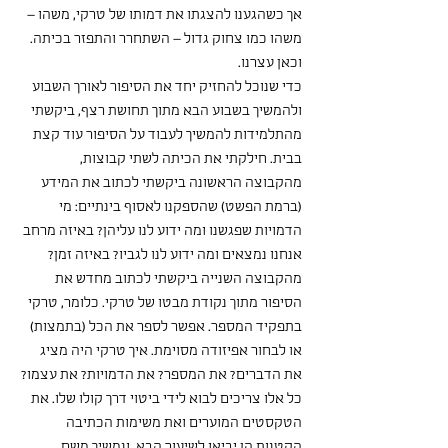
אך כשהגענו להצגתו את דמותו של טרקי, משהו – 
משהו כמו צחוק גדול – השתחרר והתפזר בכיתה. 
וכאן עצרנו.
כדי שנוכל להחזיק יחד את הסיפור לאורך השבוע 
ולהמשיך בשבוע הבא מתוך תחושת רצף, ביקשתי 
מהתלמידות להמשיך לעבוד על הסיפור עוד קצת 
בבית. חילקתי את הכיתה לשתי קבוצות, 
מהקבוצה הראשונה ביקשתי לכתוב את המידע 
(ברמת הפשט) שהספקנו לאסוף בינתיים: מי 
הדמויות שפגשנו ומה ידוע לנו עליהן? באיזה מרחב 
אנחנו נמצאים ומה ידוע לנו לגביו? באיזה זמן? 
מהקבוצה השנייה ביקשתי לכתוב מחדש את 
הסיפור מתוך נקודת מבטו של טרקי. כלומר, טרקי 
בתפקיד המספר. אפשר לספר את הכל (בתמצות) 
או לבחור אפיזודה מסוימת. איך טרקי היה מציג 
את הדברים? את המספר? את הדמויות? את עצמו? 
כל אלו צריכים לבוא לידי ביטוי דרך קולו שלו. את 
הטקסטים המוערים ואת משימות הכתיבה 
הקטנות הן יביאו לשיעור הבא, ונמשיך משם.