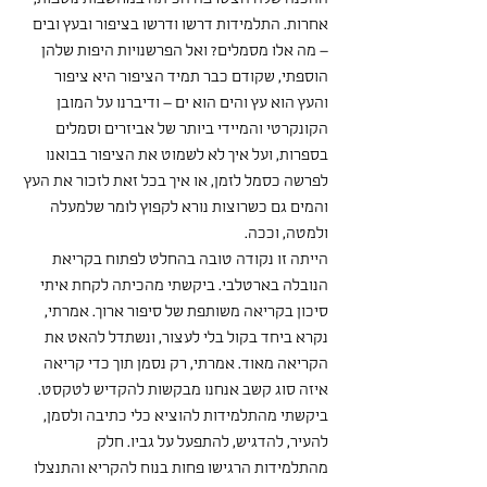
אחרות. התלמידות דרשו ודרשו בציפור ובעץ ובים 
– מה אלו מסמלים? ואל הפרשנויות היפות שלהן 
הוספתי, שקודם כבר תמיד הציפור היא ציפור 
והעץ הוא עץ והים הוא ים – ודיברנו על המובן 
הקונקרטי והמיידי ביותר של אביזרים וסמלים 
בספרות, ועל איך לא לשמוט את הציפור בבואנו 
לפרשה כסמל לזמן, או איך בכל זאת לזכור את העץ 
והמים גם כשרוצות נורא לקפוץ לומר שלמעלה 
ולמטה, וככה.
הייתה זו נקודה טובה בהחלט לפתוח בקריאת 
הנובלה בארטלבי. ביקשתי מהכיתה לקחת איתי 
סיכון בקריאה משותפת של סיפור ארוך. אמרתי, 
נקרא ביחד בקול בלי לעצור, ונשתדל להאט את 
הקריאה מאוד. אמרתי, רק נסמן תוך כדי קריאה 
איזה סוג קשב אנחנו מבקשות להקדיש לטקסט. 
ביקשתי מהתלמידות להוציא כלי כתיבה ולסמן, 
להעיר, להדגיש, להתפעל על גביו. חלק 
מהתלמידות הרגישו פחות בנוח להקריא והתנצלו 