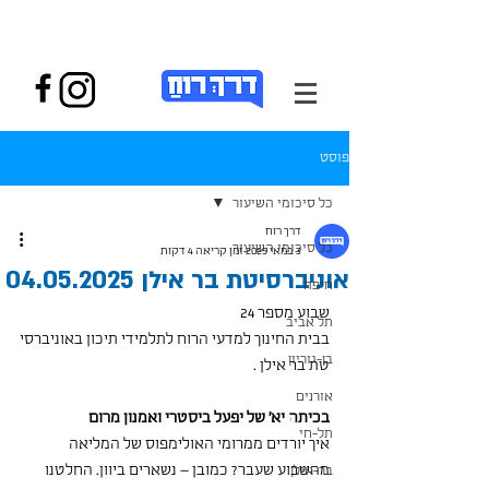
פוסט
כל סיכומי השיעור
דרך רוח
כל סיכומי השיעור
3 במאי 2025
זמן קריאה 4 דקות
אוניברסיטת בר אילן 04.05.2025
חיפה
שבוע מספר 24 
תל אביב
בבית החינוך למדעי הרוח לתלמידי תיכון באוניברסי
בן-גוריון
טת בר אילן .
אורנים
בכיתה יא' של יפעל ביסטרי ואמנון מרום
תל-חי
איך יורדים ממרומי האולימפוס של המליאה 
מהשבוע שעבר? כמובן – נשארים ביוון. החלטנו 
בר-אילן