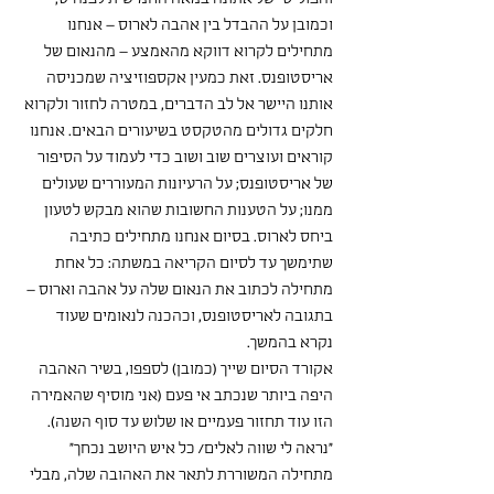
וכמובן על ההבדל בין אהבה לארוס – אנחנו 
מתחילים לקרוא דווקא מהאמצע – מהנאום של 
אריסטופנס. זאת כמעין אקספוזיציה שמכניסה 
אותנו היישר אל לב הדברים, במטרה לחזור ולקרוא 
חלקים גדולים מהטקסט בשיעורים הבאים. אנחנו 
קוראים ועוצרים שוב ושוב כדי לעמוד על הסיפור 
של אריסטופנס; על הרעיונות המעוררים שעולים 
ממנו; על הטענות החשובות שהוא מבקש לטעון 
ביחס לארוס. בסיום אנחנו מתחילים כתיבה 
שתימשך עד לסיום הקריאה במשתה: כל אחת 
מתחילה לכתוב את הנאום שלה על אהבה וארוס – 
בתגובה לאריסטופנס, וכהכנה לנאומים שעוד 
נקרא בהמשך.
אקורד הסיום שייך (כמובן) לספפו, בשיר האהבה 
היפה ביותר שנכתב אי פעם (אני מוסיף שהאמירה 
הזו עוד תחזור פעמיים או שלוש עד סוף השנה). 
"נראה לי שווה לאלים/ כל איש היושב נכחך" 
מתחילה המשוררת לתאר את האהובה שלה, מבלי 