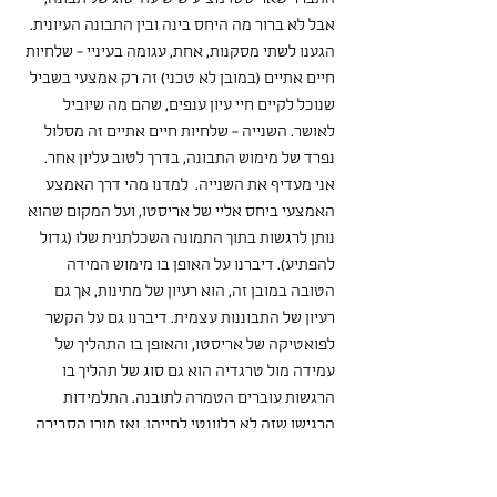
אבל לא ברור מה היחס בינה ובין התבונה העיונית. 
הגענו לשתי מסקנות, אחת, עגומה בעיניי - שלחיות 
חיים אתיים (במובן לא טכני) זה רק אמצעי בשביל 
שנוכל לקיים חיי עיון ענפים, שהם מה שיוביל 
לאושר. השנייה - שלחיות חיים אתיים זה מסלול 
נפרד של מימוש התבונה, בדרך לטוב עליון אחר. 
אני מעדיף את השנייה.  למדנו מהי דרך האמצע 
האמצעי ביחס אליי של אריסטו, ועל המקום שהוא 
נותן לרגשות בתוך התמונה השכלתנית שלו (גדול 
להפתיע). דיברנו על האופן בו מימוש המידה 
הטובה במובן זה, הוא רעיון של מתינות, אך גם 
רעיון של התבוננות עצמית. דיברנו גם על הקשר 
לפואטיקה של אריסטו, והאופן בו התהליך של 
עמידה מול טרגדיה הוא גם סוג של תהליך בו 
הרגשות עוברים הטמרה לתובנה. התלמידות 
הרגישו שזה לא רלוונטי לחייהן, ואז מורן הסבירה 
להן שזה רק רלוונטי לחייהן, בצורה יותר משכנעת 
משיכולתי לדמיין.