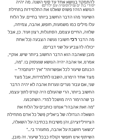
להתמקד בנושא אחד עד סוף השנה. מה יהיה 
יסודי בת ים (פילוסופיה עם ילדים)
הנושא הזה? פשוט שאלנו את התלמידות בתחילת 
השיעור מהו הדבר החשוב ביותר בחיים. על הלוח 
עלו מילים כמו משמעות, חופש, אהבה, צמיחה, 
שלווה, החיים עצמם, הסתגלות, רצון ועוד. כן, אבל 
מה הדבר 
הכי
 חשוב? נעשה הצבעה (כל אחת 
יכולה להצביע על שני דברים).
מובן שאהבה הוא הדבר החשוב ביותר שיש. אוקיי, 
אמרנו, אז אהבה יהיה הנושא שנעסוק בו. "מה, 
הכנתם שיעור לכל אפשרות?" "איך ידעתם??" – 
מצד אחד הימרנו, השבנו לתלמידות, אבל מצד 
שני, אם עבור נערים ונערות אהבה לא יהיה הדבר 
החשוב ביותר, הרי שהעולם היה קורס לתוך עצמו, 
כך שההימור היה מושכל למדי. השתכנעו.
"מה זאת אהבה?" אנחנו כותבים על הלוח את 
השאלה הגדולה של ביאליק (ושל כל אדם מתחילת 
הציוויליזציה), והן משיבות בכתיבה על השאלה, 
"כשאני חושבת על אהבה, מתעורר בי..."
השיתוף אינו חופשי וקולח כבכל שיעור. זה מובן, 