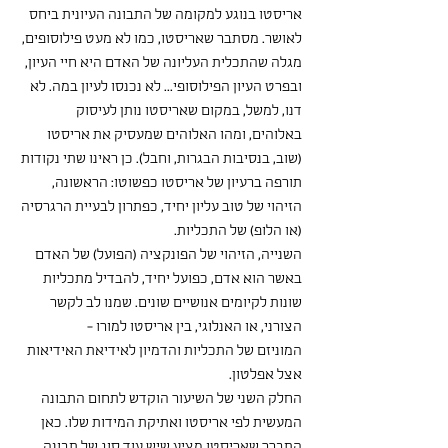
אריסטו בנוגע למקומה של התבונה העיונית ביחס 
לאושר. מסתבר שאריסטו, כמו לא מעט פילוסופים, 
מגלה שהתכלית העליונה של האדם היא חיי העיון, 
ובפרט העיון הפילוסופי... לא נכנסו לעיון במה. לא 
דנו, למשל, במקום שאריסטו נותן לעיסוק 
באלוהים, ומהו האלוהים שמעסיק את אריסטו 
(שוב, בנסיבות הבגרות, וחבל). כן ראינו שתי נקודות 
תורפה ברעיון של אריסטו כפשוטו: הראשונה, 
הזיהוי של טוב עליון יחיד, כפתרון לבעיית הרגרסיה 
(או הלופ) של התכליות.
השנייה, הזיהוי של הפונקציה (הפועל) של האדם 
באשר הוא אדם, כפועל יחיד, להבדיל מתכליות 
שונות לקיומים אנושיים שונים. שמנו לב לקשר 
הצורני, או האנלוגי, בין אריסטו למורו - 
המוניזם של התכליות והדמיון לאידיאת האידיאות 
אצל אפלטון.
החלק השני של השיעור הוקדש לתחום התבונה 
המעשית לפי אריסטו ואתיקת המידות שלו. כאן 
התברר שאריסטו מציע שיש עוד סוג של תבונה, 