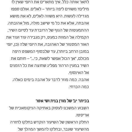
לתאר אותה כלל. איך מתארים את היופי שאין לו 
מילים? משווים ליפה ביותר – לאלים. אולם ספפו 
מגדילה לעשות. היא משווה לאלים, לא את מושא 
אהבתה, אלא את כל מי שישב מולה, מול אהובתה. 
ההתמעטות של הגוף של הדוברת עד לסיום השיר, 
הקמילה אל המוות כמעט, רק מגבירה עוד ועוד את 
האור המסנוור של האהובה, את היופי שלה (כן, יופי 
במובן הרחב ביותר), עד שלבסוף המשפט היפה 
מכולם, "אך הכול אפשר לשאת, כי..." – חותם את 
השיר במעין הרהור מפליג שחוצה את כל הזמנים 
אל האינסוף.
אהבה. כמה מוזר לדבר על אהבה בימים כאלה. 
כמה הכרחי. 
בכיתה יב' של מורן בנית ושי אטר
השבוע המשכנו לעסוק באתיקה הניקומאכית של 
אריסטו.
החלק הראשון של השיעור הוקדש בחלקו לחזרה 
מהשיעור שעבר, ובחלקו להמשך המהלך של 