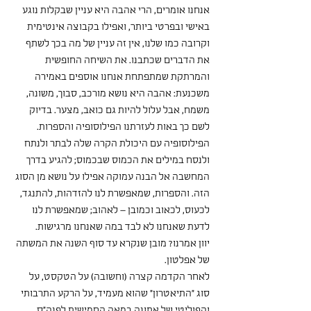
אנחנו אומרים, הרי אהבה היא עניין שבקלות נוגע 
באישי ובפרטי ביותר, ואפילו בקבוצה אינטימית 
וקרובה כמו שלנו, אין זה עניין של מה בכך לשתף 
את הדברים שכתבנו. את השיחה החופשית 
והמרתקת שמתפתחת אנחנו אוספים באמירה 
משכנעת: אהבה היא נושא מורכב, סבוך, משונה, 
משמח, אבל עלול להיות גם כואב, מצער. בדיוק 
לשם כך באות לעזרתנו הפילוסופיה והספרות. 
הפילוסופיה עם היכולת הקרה שלה לבתר ולנתח 
ולנסח במילים את הכמוס שבכמוס; להגיע בדרך 
המחשבה אל הבנה עמוקה אפילו על נושא מן הסוג 
הזה. והספרות, שמאפשרת לנו להזדהות, להתנגד, 
לכעוס, לכאוב וכמובן – לאהוב; שמאפשרת לנו 
לדעת שאנחנו לא לבד במה שאנחנו מרגישות.
יוון אמרנו? מובן שנקרא עד סוף השנה את המשתה 
של אפלטון.
לאחר הקדמה קצרה (וחשובה) על הטקסט, על 
סוג "התיאטרון" שהוא מעמיד, על הרקע התרבותי 
והפוליטי של אתונה במאה החמישית לפנה"ס, 