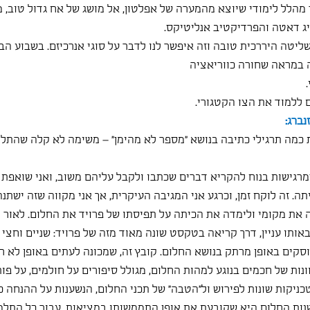
מהלל לימודי שיוצא מהמערה של אפלטון, אל מושג של אח גדול טוב, 
ג דאטה והפרדיקטיב אנליטיקס. 
יטה היררכית טובה וזה איפשר לנו לדבר על סוגי אנרכיזם. בשבוע הבא 
 במראה שחורה כווריאציה
ים ללמוד את הצו הקטגורי.
ברג:
כמה תרגילי כתיבה בנושא "מספר לא מהימן" – משימה לא קלה שהתלמ
רגישות בנוח להקריא דברים שכתבו ולקבל עליהם משוב, ואני שואפת 
יתה. זה לוקח זמן, וכרגע אני המגיבה העיקרית, אך אני מקווה שזה ישתנ
 את מקומי ולימדה את הכיתה על תפיסתו של פרויד את החלום. לאור
ותו עניין, דרך קריאה בטקסט שונה מאוד מזה של פרויד: שניים וחצי 
סקים באופן מרתק בנושא החלום. קובץ זה, שמכונה לעתים באופן לא ר
ונות של חכמים בנוגע למהות החלום, מגולל סיפורים על חולמים, על פות
ניקות שונות לפירוש ול"הטבה" של תכני החלום, הנשענות על ההנחה כי
ות החלום היא שקובעת את אופן התממשותו במציאות. עבור כל התלמיד