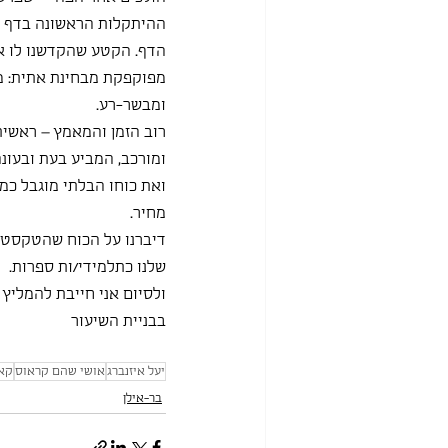
ההיתקלות הראשונה בדף ג
הדף. הקטע שהקדשנו לו את
מפוקפקת מבחינת אתית: מי
ומבשר-רע.
רוב הזמן והמאמץ – ראשית 
ומורכב, המביע בעת ובעונ
ואת כוחו הבלתי מוגבל כמ
מחיר.
דיברנו על הכוח שהטקסט מ
שלנו כתלמידי/ות ספרות.
ולסיום אני חייבת להמליץ ע
בבניית השיעור
יעל איזנברג
אושי שהם קראוס
קא
בר-אילן