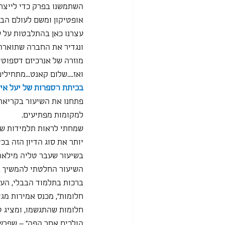
השתמשנו בפרק כדי לייצר 
אופטיקון ומשם לעולם הבי
עצרנו כאן בהתלבטות על של
ונגדיר את החברה שתוארה
מוזרה של אנרכיזם דספוטי.
ואז....שלום קאנט...מתחיל
בכיתת הספרות של יעל איזנ
פתחנו את השיעור בקריאת 
למקומות מפתיעים.
שמחתי לראות תלמידות שמ
יותר את סוג הדיון הזה בכ
בשיעור שעבר טליה מילאה
השיעור החלטתי להמשיך בא
ברכות בתלמוד הבבלי, העו
חלומות", מכנס אמירות מגו
חלומות שהתגשמו, ומציג טכ
הולכים אחר הפה" – שפרשנ