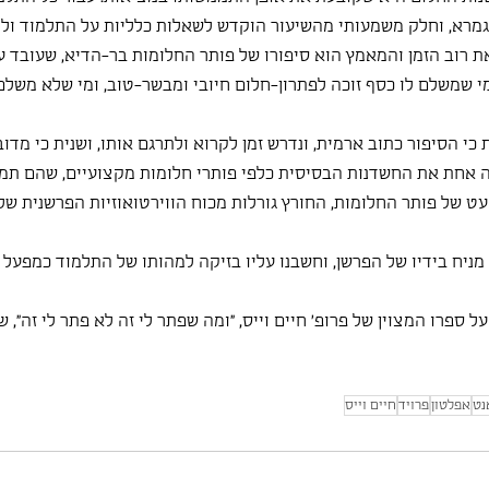
מרא, וחלק משמעותי מהשיעור הוקדש לשאלות כלליות על התלמוד ולה
 רוב הזמן והמאמץ הוא סיפורו של פותר החלומות בר-הדיא, שעובד ע
 שמשלם לו כסף זוכה לפתרון-חלום חיובי ומבשר-טוב, ומי שלא משלם 
כי הסיפור כתוב ארמית, ונדרש זמן לקרוא ולתרגם אותו, ושנית כי מדוב
ה אחת את החשדנות הבסיסית כלפי פותרי חלומות מקצועיים, שהם תמיד
עט של פותר החלומות, החורץ גורלות מכוח הווירטואוזיות הפרשנית שלו
ניח בידיו של הפרשן, וחשבנו עליו בזיקה למהותו של התלמוד כמפעל פ
ל ספרו המצוין של פרופ' חיים וייס, "ומה שפתר לי זה לא פתר לי זה", ש
נט
אפלטון
פרויד
חיים וייס