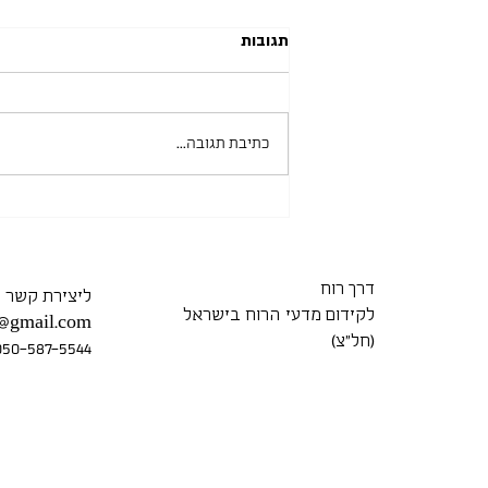
תגובות
כתיבת תגובה...
אוניברסיטת בר אילן 14.06.2026
דרך רוח
ליצירת קשר
לקידום מדעי הרוח בישראל
7@gmail.com
(חל״צ)
050-587-5544