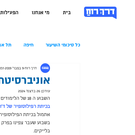
בית
מי אנחנו
הפעילות 
כל סיכומי השיעור
חיפה
תל אב
דרך רוח
9 בפבר׳ 2019
זמן 
אוניברסיטת בר אי
עודכן:
26 בדצמ׳ 2024
השבוע ה 18 של הלימודים בבית החינוך למדעי הרוח לתלמידי תיכון באונ' בר אילן, ממשיכים במלוא הקיטור:
בכיתת הפילוסופיה של ד"ר
אתמול בכיתת הפילוסופיה 
בשבוע שעבר צפינו בפרק 
בלייקים.