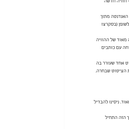
אג'יו של "ספרטקוס" (1954) לחצ'טוריאן - חוויה חדשה 
האנדנטה מתוך 
זנה לשופן (בסקרצו 
 מאוד של ההוויה 
יחה עם כותבים 
ט אחד שעורר בה 
את הציטוט שבחרה.
ד. ניסינו להבדיל 
 הזה התחיל 