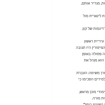
ת, מגדיר אותם, 
ת לינארית מול 
יגמות של קון.
עיריית ראשון 
פיטורין היו תגובה
 פסולה באופן 
הוא מנהל את 
רך משימה: העברת 
מידים הסכימו כי 
ודי מוכן מראש, 
ת מורה.
שוויון בנטל״, 