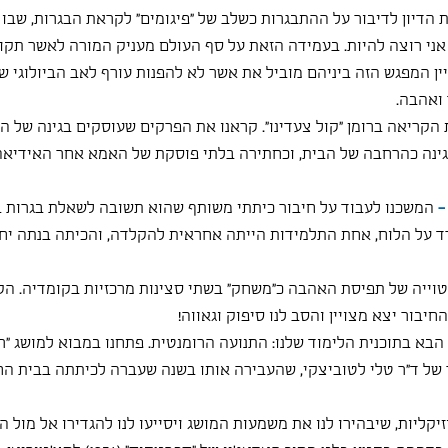
 הדיון לדיבור על ההתבגרות כשלב של "פיגומים" לקראת הבגרות, שבו
אני רוצה להיות. בעמידה הזאת על סף העולם מעניק המורה לאשר תקוו
ין המפגש הזה ביניהם מוביל את אשר לא להפנות עורף לאב הביולוגי ש
ואהבה.
ת הקריאה ברומן "קול צעדינו". קראנו את הפרקים שעוסקים בגינה של 
הגינה כהרחבה של הבית, וכחתירה בלתי פוסקת של האמא אחר האידיאה
- 
המשכנו לעבוד על חיבור כיתתי משותף שהוא תשובה לשאלת בגרות בנ
רד על הלוח, אחת התלמידות הייתה אחראית להקלדה, והכיתה בנתה יחד
טוייה של תפיסת האהבה כ״משחק״ בשתי סצינות מרכזיות בקומדיה. הקדש
חיבור יצא מצויין והסב לנו סיפוק וגאווה!
בא בתוכנית הלימוד שלנו: התנועה הרומנטית. פתחנו במבוא למושג ״רו
של ד״ר טלי לטוביצקי, שהעבירה אותו בשנה שעברה לכיתתה בבית החינ
קליות, שיבהירו לנו את משמעות המושג ויסייעו לנו להגדירו אל מול ה