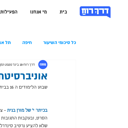
בית
מי אנחנו
הפעילות 
כל סיכומי השיעור
חיפה
תל אב
דרך רוח
18 בינו׳ 2020
זמן ק
אוניברסיטת בר אי
שבוע הלימודים ה 16 בבית החינוך באונ' בר אילן הסתיים לו אמש בקל תרועה רמה. הנה תקשיבו:
בכיתה י' של מורן בנית 
- צ
הסרט, ובעקבות התגובות ה
שלא להציע נרטיב סינדרלה