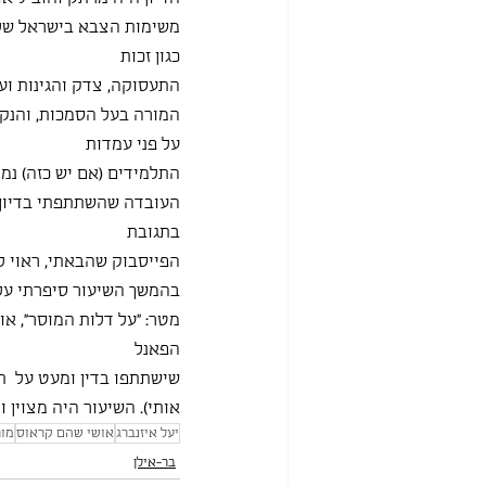
כגון זכות
התעסוקה, צדק והגינות ועו
המורה בעל הסמכות, והנקוד
על פני עמדות
התלמידים (אם יש כזה) נמ
העובדה שהשתתפתי בדיון ג
בתגובת
הפייסבוק שהבאתי, ראוי לפ
בהמשך השיעור סיפרתי על
מטר: ״על דלות המוסר״, או
הפאנל
שישתתפו בדין ומעט על  ת
אותי). השיעור היה מצוין 
יעל איזנברג
אושי שהם קראוס
מור
בר-אילן