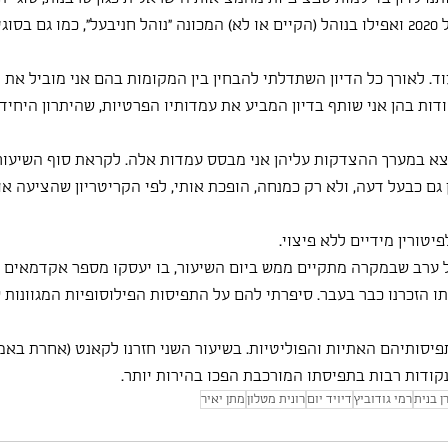
משימות הצבא בישראל של 2020 ואפילו בנוהל (הקיים או לא) המכונה ״נוהל חניבעל״, כמו גם 
ד. לאורך כל הדיון השתדלתי להבחין בין המקומות בהם אני מוביל את ה
ות בהן אני שותף בדיון המביע את עמדותיו הפרטיות, שהיתרון היחיד 
צא במערך ההצדקות עליהן אני מבסס עמדות אלה. לקראת סוף השיעור 
ם כבעל דעה, ולא רק כמנחה, הופכת אותי, לפי הקריטריון שהציעה א
יטורין מידיים ללא פיצוי.
 ערב שבמקרה מתקיים ממש ביום השיעור, בו יעסקו מספר אקדמאים 
תו הזכרנו כבר בעבר. סיפרתי להם על התפיסות הפילוסופיות המגוונות
פיסותיהם האתיות והפוליטיות. בשיעור השני חזרנו לקאנט (אחרת באמ
ונקודות רבות בתפיסתו המורכבת הפכו בהירות יותר.
ן בנית
רמי גודוביץ
דיויד יום
רונית מטלון
מתן יאיר