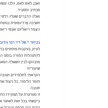
ואכן, לאט לאט, הלכו ונשז
מכתיב ומסביר.
ואלה הדברים שעלו: רלטיבי
חשיבה פרדיגמטית בנוסח ת
הצמד ריאליזם ואנטי ריאל
בכיתה י' של ד"ר רמי גודובי
לציון, בעקבות פוסטים בה
להתנהלות המורה בזמנו ה
מובהק) לבין השאלה המאתג
שיעוריו?
הקראתי לתלמידים תגובה ש
חומר הלימוד. כל ניצול אח
תגובה
זו מערערת על תפקידו החי
ביקשתי בכל זאת לאתגר את
הדיון היה מרתק והוביל או