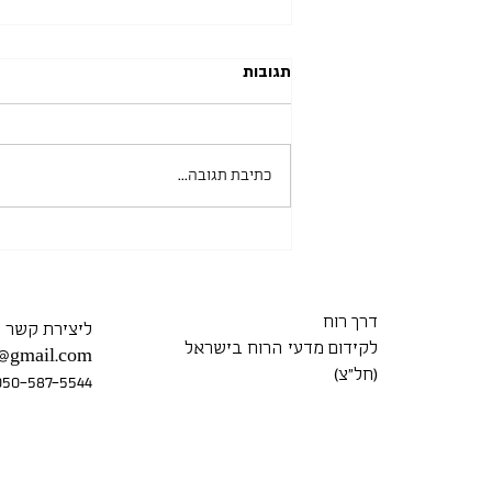
תגובות
כתיבת תגובה...
אוניברסיטת בר אילן 14.06.2026
דרך רוח
ליצירת קשר
לקידום מדעי הרוח בישראל
7@gmail.com
(חל״צ)
050-587-5544