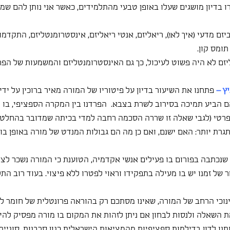
רו בדיון מושגים שעלו באופן טבעי מהתלמידים, כאשר אני נותן להם שמו
זם מדעי (איך לא!), ריאליזם, אנטי ריאליזם, אינסטרומנטליזם, התקדמו
ומס קון.
יזם לא היה פשוט לעיכול, כך גם האינסטרומנטליזם והמשמעות של הפרד
ץ – 
פתחנו את השיעור בדיון על פיטוריו של המורה מאיר ברוכין על ידי 
ם הביע תמיכה בסירוב לשרת בצבא.  הפרדנו בין המקרה הספציפי, בו ה
פרטי (לגבי שאלה זו שררה הסכמה רחבה למדי בכיתה שמדובר בהחלטה
רת יותר: האם ישנם, ואם כן מה הם גבולות המנדט של מורה באופן בו 
נכתבה בפורום בו פעילים אנשי אקדמיה, הטוענת כי המורה נשכר לצו
ר של זמנו יש בו מעילה בתפקידו וראוי לפטרו ללא פיצוי. בעוד רוב התל
נוכי הרחב של המורה, שאינו מסתכם רק בהוראה פרונטלית של חומר לימ
 השאלה ולנסות לבחון אם ניתן לזהות את המקום בו מורה מפסיק להיו
תנו לדון בדילמות ספציפיות מהמציאות הישראלית כגון סרבנות, סוגיית ה