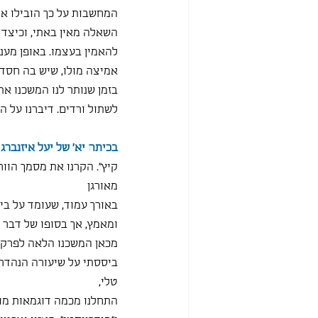
המחשבות על כך הובילו את
השאלה מאין באתי, וכיצד 
להאמין בעצמו. באופן מעני
אמיצה מולו, שיש בה חסד 
בזמן שנותר לנו המשכנו א
לשתול ורדים. דיברנו על 
בכיתה יא' של יעל איזנברג 
קיץ״. הקרנו את מסמך הוו
מאורגן
באורך עמוד, שעומד על בי
ומאמץ, אך בסופו של דבר ה
מכאן המשכנו הלאה לפרק ה
ביססתי על שיעורה הנהדר 
טלי,
התחלנו מכמה דוגמאות מוזי