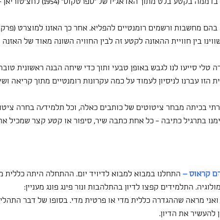
ו״מודרניסטי״. האזנו וצפינו בדממה בקטע בלט מתוך האד
בהם מחשבות ורשמים רומנטיים להפליא. אחר כך האזנו למוצרט (פרק 
ניה מס' 40, 1788) והשווינו בין חוויית ההאזנה לקטע זה לבין החוויה השונה מאוד של הא
 טלי סייעו לנו לגבש באופן טבעי ותוך כדי שיחה הבנה ראשונית טובה
 הזו עברנו לניסיון לעמוד על כמה עקרונות רומנטיים מתוך קריאה וש
רתי בכיתה מבחר ציטוטים של כותבים כאלה, וכל תלמיד/ה בחרה ציטו
סיימנו בתרגיל כתיבה - כל אחת כתבה שיר, סיפור או קטע קצר שמכיל 
הם קראוס –
 התחלנו במבוא למבוא לדיויד יום. ההתחלה היתה כללית מאו
וגיה. התלמידים קפצו לדיון בהתלהבות ונור פינג פונג מעניין:
ני מראה שההגדרה כללית מדי או פרטית מדי. בסופו של דבר התהליך
 להעשיר את הדיון.