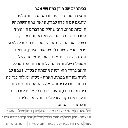
בכיתה יב' של מורן בנית ושי אטר
המשכנו את הדיון אודות הסרט בכיתה, לאחר 
שחגגנו יום הולדת למורן, ונראה שהתחושות היו 
חיוביות סה"כ, הגם שחלק מהדברים היו טעוני 
הסבר. חשבנו מי הם הצופים אותם דמיין קדר 
כשיצר את הסרט, ומה הם אמורים לדעת או לא על 
פרויד מראש. שמנו לב שבאופן מעניין, התיעוד 
המרכזי של פרויד עצמו הוא ממצלמתה של 
מטופלת שלו. תהינו גם על המבניות של הסרט, 
והאם פרויד הוא דמות מתפתחת בסרט, ושמנו לב 
לשתי נקודות מפתח: האחת - ניסיונו לעלות לגדולה 
כהתנגדות לאביו, והשנייה - התמודדותו עם מות 
ביתו ומות נכדו, והאופן בו הם מעצבים את פרויד. 
חשבנו אם נקודה זו אולי הייתה ראויה ליותר 
תשומת לב בסרט.
יעל איזנברג
אושי שהם קראוס
קאנט
מורן בנית
יפעל ביסטרי
שי אטר
אמנון מרום
זיגמונד פרויד
תכלית
יאיר קדר
פסיכואנליזה
ניצול
סרט דוקומנטרי
טל קנטור
האאוטסיידר
דרישה מוסרית