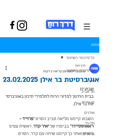
פוסט
כל סיכומי השיעור
דרך רוח
כל סיכומי השיעור
22 בפבר׳ 2025
זמן קריאה 2 דקות
אוניברסיטת בר אילן 23.02.2025
חיפה
שבוע 17 
תל אביב
בבית החינוך למדעי הרוח לתלמידי תיכון באוניברסי
בן-גוריון
טת בר אילן.
אורנים
השבוע קיימנו מליאה סביב הסרט 
"פרוייד - 
תל-חי
האאוטסיידר"
 בבימויו של 
יאיר קדר
. ראשית צפינו 
בסרט ואחר כך קיימנו שיחה עם קדר. הסרט 
בר-אילן