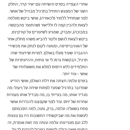
אחרי הצפייה בסרט והשיחה עם יאיר קדר, החלק 
השני של המפגש התחיל בתרגיל מבהיל של אושי. 
לפני שנתחיל ללמוד (לכאורה), אושי ביקש מעלמה 
לצאת ולהכין קפה לו ולליאור (שהתנער מהבקשה 
במבוכה), ומברק, שמגיע לשיעורים על קורקינט, 
ביקש לצאת לגשם ולקור להביא משהו מחלק אחר 
של האוניברסיטה, ומנועה לקום לנתק את מכשירי 
ההגברה שעוד פעלו באולם. למרות שידעתי שזה 
תרגיל, הבקשות גרמו לי אי נוחות, וההיעתרות של 
התלמידים ללא היסוס למלא את משאלותיו של 
אושי - עוד יותר.
בטרם עלמה חצתה את דלת האולם, אושי הודיע 
שמדובר בתרגיל שנועד לפתוח שיחה על ניצול: מה 
מגדיר אותו, מה בעייתי בו, מה מבדיל אותו מצורות 
אחרות של יחס. עוד לפני שקפצנו להגדרות אושי 
פתח בשאלה: עלמה, ברק, נועה, למה הסכמתם 
לעשות את מה שביקשתי? התשובות היו גם נוגעות 
ללב וגם מעניינות: עלמה ענתה מה זאת אומרת, זה 
המעט שאני יכולה לעשות בשביל להודות לך על 