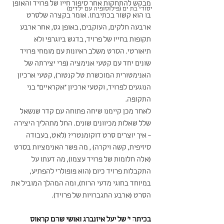
מבקש להתחקות אחר סיפור חייו של פרויד והאופן 
יסודי בת ים (פילוסופיה עם ילדים)
בו הוא קשור בכתיבתו. אומר בקצרה שלסרט 
ארבעה חלקים, העוקבים, באופן גס, אחר ארבע 
תקופות בחייו של פרויד, בדגש ביוגרפי ולא 
תיאורטי. הסרט משלב ראיונות עם מומחי פרויד 
שונים יחד עם קטעי אנימציה (פרי יצירתה של 
האנימטורית המוכשרת טל קנטור), קטעי ארכיון 
הנוגעים לפרויד, וקטעי ארכיון "אקראיים" בני 
התקופה. 
לאחר מכן קיימנו שיחה פתוחה עם קדר שנשאל 
שלל שאלות מכיוונים שונים. החל מתהליך היצירה 
- איך יוצרים סרט דוקומנטרי? (לאט, בעבודה 
סיזיפית, קשה ויקרה) , מה פשר האנימציות בסרט 
(אלה חלומות של פרויד עצמו), מה דעתו על 
התקבלות פרויד כיום (הוא פופולרי להפתיע, 
במיוחד בחוגי מדעי הרוח), ומה המהלך המוביל את 
הסרט (ארבע התגברויות של פרויד).
בכיתה י' של יעל איזנברג ואושי שהם קראוס