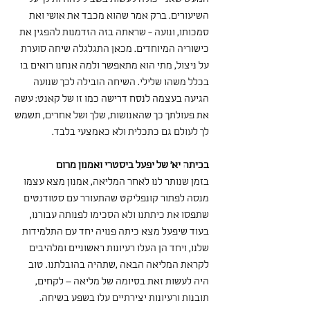
השיעורים. ברק אמר שהוא מכבד את אושי ואת 
סמכותו, ונועה - שראתה בזה הזדמנות להפגין את 
כישוריה המיוחדים. מכאן התגלגלה שיחה סוערת 
על ניצול, מתי הוא מתאפשר ולמה אנחנו רואים בו 
בכלל משהו שלילי. השיחה הובילה לכך שנועה 
הגיעה בעצמה לנסח דרישה כמו זו של קאנט: עשה 
את פעולתך כך שהאנושות, שלך ושל אחרים, תשמש 
לך לעולם גם כתכלית ולא כאמצעי בלבד.
בכיתה יא' של יפעל ביסטרי ואמנון מרום
בזמן שנותר לנו לאחר המליאה, אמנון מצא עצמו 
מנסה לפתור קונפליקט שהתעורר עם סטודנטים 
שתפסו את כיתתנו ולא הסכימו לפנותה עבורנו, 
בעוד שיפעל מצא כיתה פנויה יחד עם התלמידות 
שלנו, ויחד הן העלו רעיונות ראשוניים ומלהיבים 
לקראת המליאה הבאה ,שתהיה בהובלתנו. טוב 
היה לעשות זאת בסיומה של מליאה – לקחים, 
תובנות ורעיונות יצירתיים עלו בשפע בשיחה.