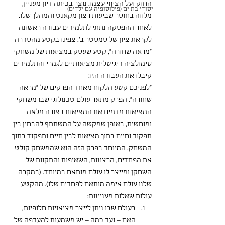
החוק ועל הציווי עצמו. נוצר בכיתה דיון מעניין, 
יסודי בת ים (פילוסופיה עם ילדים)
מלווה בחוסר שביעות רצון מקאנט והמהלך שלו.
לאחר ההפסקה נתתי לתלמידים עבודה ראשונה 
לקראת ציון של סמסטר ב'. צפינו בקטע מהסדרה 
"מראה שחורה", קטע שעסק במציאות של משחקי 
סימולציה דיגיטלית מציאותיים לגמרי והתלמידים 
קיבלו את העבודה הזו:
"לפניכם קטע הלקוח מאחד הפרקים של "מראה 
שחורה". הפרק מתאר עולם טכנולוגי שבו משחקי 
המציאות מדמים את המציאות בצורה מלאה 
ומוחשית, באופן שמקשה על המשתתף להבחין בין 
תפקוד וחיים בתוך מציאות לבין חיים ותפקוד בתוך 
המשחק. המיוחד בפרק הזה הוא שהמשחק קולט 
את הפחדים, הרצונות, השאיפות והתקוות של 
השחקן ומייצר לו עולם מותאם במיוחד. (במקרה 
שלנו עולם אימה מותאם לפחדים שלו). מהקטע 
עולות שאלות מעניינות:
בעולם שבו ניתן לייצר מציאויות חלופיות, 
האם – ועד כמה – יש משמעות להעדפה של 