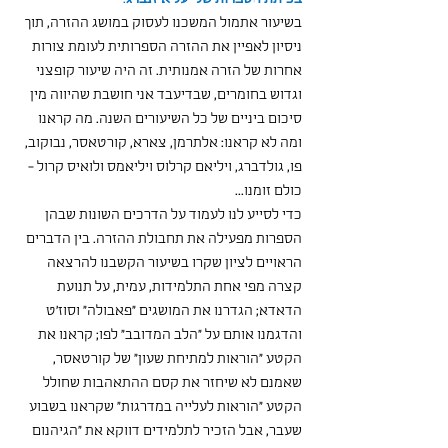
בשיעור אתמול המשכנו לעסוק במושג ההזרה, תוך 
ניסיון לאפיין את ההזרה הספרותית לעומת צורות 
אחרות של הזרה אמנותית. זה היה שיעור קופצני 
וגדוש בחומרים, שבדיעבד אני חושבת שהיווה מין 
סיכום ביניים של כל השיעורים השנה. מה קראנו 
ומה לא קראנו: אלתרמן, צארא, קורטאסר, נבוקוב, 
פו, גולדברג, ויליאם קרלוס ויליאמס ולואיס קרול - 
כולם זומנו...
כדי לסייע לנו לעמוד על הדרכים השונות שבהן 
הספרות מפעילה את תחבולת ההזרה. בין הדברים 
הראויים לציון שקרו בשיעור הקשבנו להרצאה 
קצרה מפי אחת התלמידות, עמית, על תנועת 
הדאדא; הגדרנו את המושגים ״פאבולה״ וסוז׳ט 
והדגמנו אותם על ״הלב המדובב״ לפו; קראנו את 
הקטע ״הוראות למתיחת שעון״ של קורטאסר, 
שאמנם לא שיחזר את קסם ההתאהבות שחולל 
הקטע ״הוראות לעלייה במדרגות״ שקראנו בשבוע 
שעבר, אבל הזכיר לתלמידים דווקא את ״הגיהנום 