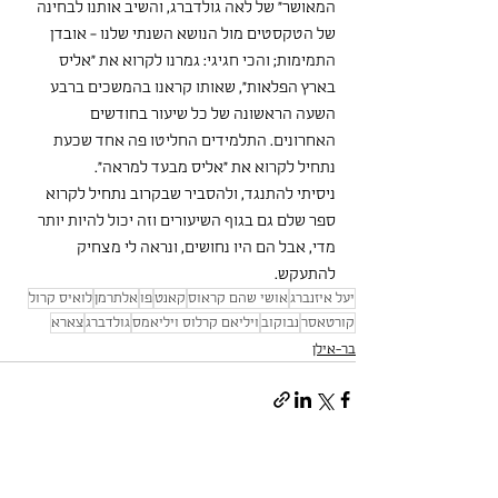
המאושר״ של לאה גולדברג, והשיב אותנו לבחינה 
של הטקסטים מול הנושא השנתי שלנו - אובדן 
התמימות; והכי חגיגי: גמרנו לקרוא את ״אליס 
בארץ הפלאות״, שאותו קראנו בהמשכים ברבע 
השעה הראשונה של כל שיעור בחודשים 
האחרונים. התלמידים החליטו פה אחד שכעת 
נתחיל לקרוא את ״אליס מבעד למראה״.
ניסיתי להתנגד, ולהסביר שבקרוב נתחיל לקרוא 
ספר שלם גם בגוף השיעורים וזה יכול להיות יותר 
מדי, אבל הם היו נחושים, ונראה לי מצחיק 
להתעקש.
יעל איזנברג
אושי שהם קראוס
קאנט
פו
אלתרמן
לואיס קרול
קורטאסר
נבוקוב
ויליאם קרלוס ויליאמס
גולדברג
צארא
בר-אילן