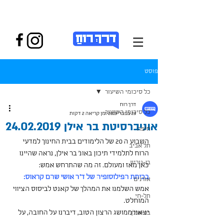
פוסט
כל סיכומי השיעור
דרך רוח
כל סיכומי השיעור
23 בפבר׳ 2019
זמן קריאה 2 דקות
אוניברסיטת בר אילן 24.02.2019
חיפה
השבוע ה 20 של הלימודים בבית החינוך למדעי 
תל אביב
הרוח לתלמידי תיכון באונ' בר אילן, נראה שהיינו 
בן-גוריון
כאן מאז ומעולם. זה מה שהתרחש אמש:
בכיתת הפילוסופיה של ד"ר אושי שהם קראוס:
אורנים
אמש השלמנו את המהלך של קאנט לביסוס הציווי 
תל-חי
המוחלט.
יצאנו ממושג הרצון הטוב, דיברנו על החובה, על 
בר-אילן