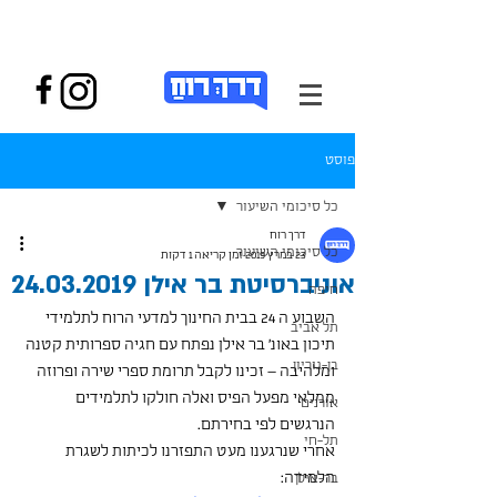
פוסט
כל סיכומי השיעור
דרך רוח
כל סיכומי השיעור
23 במרץ 2019
זמן קריאה 1 דקות
אוניברסיטת בר אילן 24.03.2019
חיפה
השבוע ה 24 בבית החינוך למדעי הרוח לתלמידי 
תל אביב
תיכון באונ' בר אילן נפתח עם חגיה ספרותית קטנה 
בן-גוריון
ומלהיבה – זכינו לקבל תרומת ספרי שירה ופרוזה 
ממלאי מפעל הפיס ואלה חולקו לתלמידים 
אורנים
הנרגשים לפי בחירתם.
תל-חי
אחרי שנרגענו מעט התפזרנו לכיתות לשגרת 
הלמידה:
בר-אילן