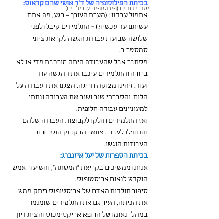
בכיתת הפילוסופיה של ד"ר אושי שהם קראוס:
יסודי בת ים (פילוסופיה עם ילדים)
אתמול עבדנו ! (הערת העורך – רגע, מה אתם 
עשיתם עד עכשיו?) - התלמידים קיבלו לפני 
שלושה שבועות עבודת הגשה לקראת ציוני 
סמסטר ב.
מסתבר אבל שהעבודה היתה מורכבת מדי או לא 
ברורה והתלמידים עיכבו את ההגשה עוד 
ועוד. זיהינו מצוקה חריגה. הצגנו את העבודה על 
הלוח  והסברתי שוב ושוב את העבודה ונתתי 
למעוניינים עבודה חלופית.
ואז התלמידים חולקו לקבוצות העבודה שלהם 
והתחילו לעבוד. צוואר הבקבוק הוסר ורוב 
העבודות הוגשו.
בכיתת הספרות של יעל איזנברג:
אנחנו ממשיכים בקריאת ״המשתה״, והשיעור אמש 
הוקדש לנאום אריסטופנס.
סיפור תולדות האדם של אריסטופנס ריתק ממש 
את הכיתה, העיר גם את התלמידים שנמנמו 
במהלך נאומו של הרופא אריקסימכוס והצית דיון 