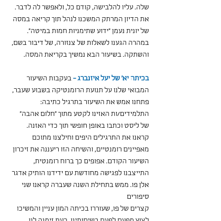
שלה. עליו להלבישה, קודם כל, ולאפשר לה לדבר.
את הדיון המרתק המשכנו לנהל תוך קריאה במסה 
של יונית נעמן "ידוע שתימניות חמות במיטה". 
במהרה הגענו לשאלות של צנזורה, של דיבור בשם, 
והשתקה. בשיעור הבא נמשיך בקריאת המסה.
בכיתה יא' של יעל איזנברג -
 בעקבות השיעור 
המבואי שלנו על תנועת הרומנטיקה בשבוע שעבר, 
פתחנו אמש את השיעור בתרגיל כתיבה: 
התלמידים/ות האזינו לקטע מתוך "חלום אהבה" 
של ליסט וכתבו באופן חופשי תוך כדי האזנה.
קראנו את התרגילים היפים וחילצנו מתוכם 
מאפיינים רומנטיים, והשיחה הזו ריעננה את זיכרון 
השיעור הקודם. אפופים כך ברוח רומנטית, 
התייצבנו לפגישה מחודשת עם ידידנו הותיק אדגר 
אלן פו. ממש בתחילת השנה שעברה קראנו שני 
סיפורים
קצרים של פו, שעוררו בכיתה המון עניין והמשיכו 
לצוץ מפעם לפעם בשיחותינו. כעת זימנה לנו 