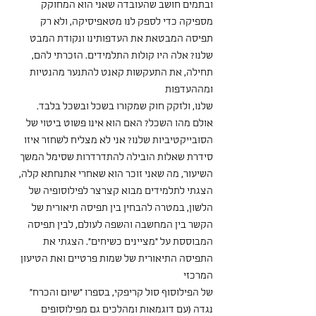
ובתמים חושב שהעובדה שאני הוא המחוקק 
מספיקה כדי לספק לנו מטאפיסיקה, ולא רק 
תפיסה המבטאת את העדפותינו ונקודת המבט 
שלנו? אלה היו קולות התלמידים. הזכרתי להם, 
תחילה, את התעקשות קאנט להתנער מהנטיות 
ומההעדפות
שלנו, ולזקק חוק שמקורו בשכל ובשכל בלבד. 
אולם מהו השכל? האם הוא אינו פשוט ביטוי של 
הסובייקטיביות שלנו? אני לא מצליח לשחזר איזו 
סידרת שאלות הובילה להתדרדרות שסימל המשך 
השיעור, מה שאני זוכר הוא שאחרי אתנחתא קלה,
הצגתי לתלמידים מבוא קצרצר לפילוסופיה של 
הלשון, במטרה להבחין בין תפיסה תיאורית של 
הקשר בין המחשבה והשפה לעולם, לבין תפיסה 
המבוססת על ״מציינים כשיחים״. הצגתי את 
התפיסה התיאורית של שמות פרטיים ואת הטיעון 
המרכזי
של הפילוסוף סול קריפקי, בספרו ״שיום והכרח״ 
נגדה (עם דוגמאות ומהלכים גם מפילוסופים 