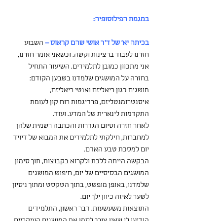
במגמת הפילוסופיה:
בכיתה יא' של ד"ר אושי שהם קראוס –
 השבוע 
חזרנו לעבוד ברצינות וקשה. וכשאני אומר חזרנו, 
אני מתכוון כמובן לתלמידים. השיעור התחיל 
בחזרה על המושגים שלמדנו בשבען הקודם: 
מושגים כגון ריאליזם ואנטי ריאליזם, 
איסנטרומנטליזם, פרדיגמות רוח קון לעומת 
התקדמות לינארית של המדע. ועוד.
לאחר חזרה וסיום הגדרות והכתבה רשמית שלהן 
למחברות, חילקתי לתלמידים את המבוא של דיויד 
יום למסכת טבע האדם.
הבקשה הייתה ללכת ולקרוא בקבוצות, תוך סימון 
המושגים הבסיסיים של יום, חיפוש המושגים 
שלמדנו, באופן מופשט, בתוך הטקסט ומתוך ניסיון 
לשער לאיזה כיוון ילך יום.
התוצאות משעשעות. דבר ראשון, התלמידים 
הודיעו לי שאין צורך לסמן את המושגים העיקריים, 