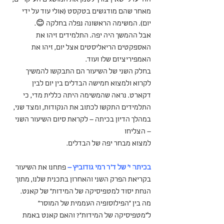
מאחר שהם מודגשים בטקסט (אולי עוד על ידי 
יום). המשימה הראשונה נפלה בחלקה 😊.
אבל ההמשך היה יפה. התלמידים זיהו את 
האספקטים הריאליסטים אצל יום, זיהו את 
האמפיריציזם שלו ועוד.
בחלק השני של השיעור הם התבקשו להמשיך 
לקרוא ולמצוא חמישה הבדלים בין יום לבין 
דקארט. נראה שהמשימה היתה כללית מדי, כי 
התלמידים התקשו לכתוב את הנקודות, ומצד שני, 
במהלך הדיון בכיתה – לקראת סיום השיעור השני 
– הצליחו
למצוא מבחר יפה של הבדלים.
בכיתה י' של ד"ר רמי גודוביץ –
 פתחנו את השיעור 
בקריאת הפרק השני והאחרון בתכנית שלנו, מתוך 
הנחת יסוד למטפיסיקה של המידות״ של קאנט. 
מה בין ״הפילוסופיה העממית של המוסר״ 
ל״מטפיסיקה של המידות״? והאם קאנט באמת