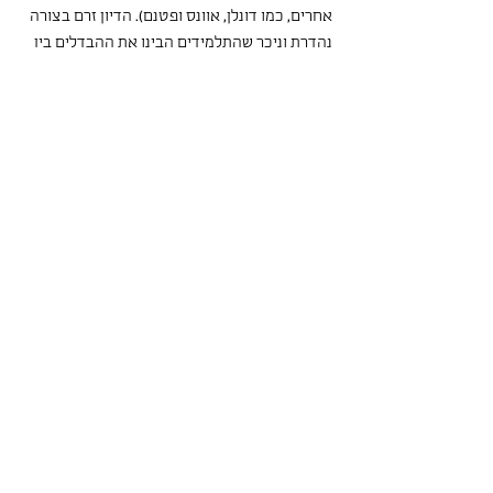
אחרים, כמו דונלן, אוונס ופטנם). הדיון זרם בצורה 
נהדרת וניכר שהתלמידים הבינו את ההבדלים בין 
שתי התפיסות היטב. כדי לנוח מהאתנחתא,
סיימנו את השעה בסיום הקריאה של הפרק של 
קאנט.
בשעה השניה, ולקראת הפרק הבא בו נעסוק 
בתפיסה התועלתנית של מיל, החלטתי להציע 
לכיתה לקרוא את הסאטירה הפוליטית של ג׳ונתן 
סוויפט: ״הצעה צנועה״, משנת 1729. זו הפעם 
הראשונה בה קראתי את הטקסט, המציע, 
לטובתם של
ילדיה העניים של אירלנד והחברה כולה,  לאכול 
את הילדים, בעברית. אני חייב להודות כי למרות 
שהטקסט משעשע עד דמעות והנימה הקומית שלו 
ברורה, גם עבורי, קריאת הדברים בתרגום לעברית 
בת זמננו הייתה קשה לעיכול. דילגתי, צנזרתי
(כן, כן) והצטערתי שלא קראנו אותו באותה אנגלית 
ישנה בה נכתב. כדי להקל קצת על העומס, סיימנו 
את השיעור שוב במסורת של סבב הכרות, 