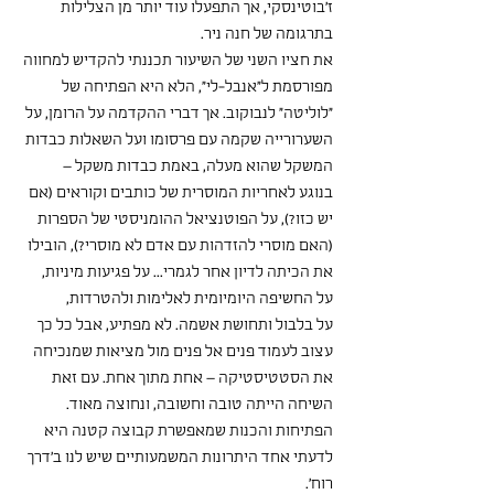
ז'בוטינסקי, אך התפעלו עוד יותר מן הצלילות 
בתרגומה של חנה ניר.
את חציו השני של השיעור תכננתי להקדיש למחווה 
מפורסמת ל"אנבל-לי", הלא היא הפתיחה של 
"לוליטה" לנבוקוב. אך דברי ההקדמה על הרומן, על 
השערורייה שקמה עם פרסומו ועל השאלות כבדות 
המשקל שהוא מעלה, באמת כבדות משקל –
בנוגע לאחריות המוסרית של כותבים וקוראים (אם 
יש כזו?), על הפוטנציאל ההומניסטי של הספרות 
(האם מוסרי להזדהות עם אדם לא מוסרי?), הובילו 
את הכיתה לדיון אחר לגמרי... על פגיעות מיניות, 
על החשיפה היומיומית לאלימות ולהטרדות,
על בלבול ותחושת אשמה. לא מפתיע, אבל כל כך 
עצוב לעמוד פנים אל פנים מול מציאות שמנכיחה 
את הסטטיסטיקה – אחת מתוך אחת. עם זאת 
השיחה הייתה טובה וחשובה, ונחוצה מאוד.
הפתיחות והכנות שמאפשרת קבוצה קטנה היא 
לדעתי אחד היתרונות המשמעותיים שיש לנו ב'דרך 
רוח'.