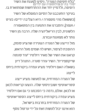
"בלוז חטיפת הנערה". ניסינו לפענח את השיר 
יסודי בת ים (פילוסופיה עם ילדים)
היפיפה, ולדמיין יחד את ההתרחשות שמתוארת בו.
בעיקר התעכבנו על הסיום המופלא של השיר 
[כששאלו מהי מטפורה / היא הצליבה ידיים/ כעיט 
/ ועפה], והסברנו את התנועה בין המטאפורה 
הלשונית, לבין הריאליזציה שלה. הרבה מן השיר 
נותר לא מפוענח עבורנו.
מול הייצוג של הנערה הצעירה שהציע סומק, 
ההופכת לציפור, ושיש לה שמים מעל הראש, 
קראנו את השיר של מאיר ויזלטיר "עוד סונטה 
שייקספירית". השיר עורר סערה. התנהל דיון 
בשאלה האם ויזלטיר מציע עמדה ביקורתית ביחס 
לייצוג
של הנערה המזרחית, או למעשה מציע ייצוג 
סטריאוטיפי ושוביניסטי שלה. הוצעו קריאות לכאן 
או לכאן. אולם, נדמה כי הסכמנו כי גם אם ויזלטיר 
מציע עמדה ביקורתית ביחס לייצוג הסטריאוטיפי 
של הנערה המזרחית בתרבות בישראל,
הוא איננו יכול לעשות זאת על ידי ערטול נוסף 