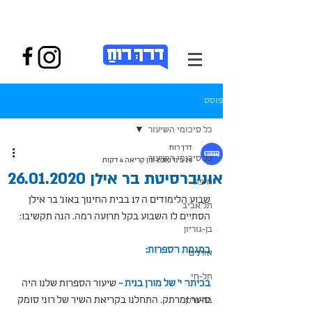
פוסט
כל סיכומי השיעור
דרך רוח
כל סיכומי השיעור
25 בינו׳ 2020
זמן קריאה 4 דקות
אוניברסיטת בר אילן 26.01.2020
חיפה
שבוע הלימודים ה 17 בבית החינוך באונ' בר אילן 
תל אביב
הסתיים לו השבוע בקל תרועה רמה. הנה תקשיבו:
בן-גוריון
במגמת הספרות:
אורנים
תל-חי
בכיתה י' של מורן בנית - 
שיעור הספרות שלנו היה 
סוער ומרתק. התחלנו בקריאת השיר של רוני סומק 
בר-אילן