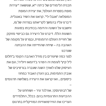
תכנית הלימודים של כיתה י"א, שנושאה "יצירות 
מופת בספרות העולם", את יצירת המופת 
המופלאה "אנבל-לי". קראנו את השיר באנגלית.
דיברנו עליו בהמשך לקריאתנו בפרוזה של פו, 
וחשבנו על השונה והדומה בכתיבתו בסוגות 
השונות הללו. דיברנו על היצירה גם כביטוי מזוקק 
של חוויית העולם הרומנטית, ובפרט על מקומה של 
האהבה בה – שיחה שהחייתה את ההבחנה 
שערכנו
לפני כמה שיעורים בין מודל האהבה הקומי ב"חלום 
ליל קיץ" לעומת זה הטרגי ב"רומאו ויוליה", וגם את 
העיסוק שלנו לאורך השנה שעברה בנרטיבים של 
אובדן התמימות, בגן העדן האבוד כמחוז 
כיסופים... ואז קראנו את היצירה בשלושה תרגומים 
–
של ז'בוטינסקי, אורלנד וניר – ושוחחנו על 
ההכרעות התרגומיות בהם. ככלל, התלמידים 
העריכו את הווירטואוזיות המוזיקלית בתרגום 