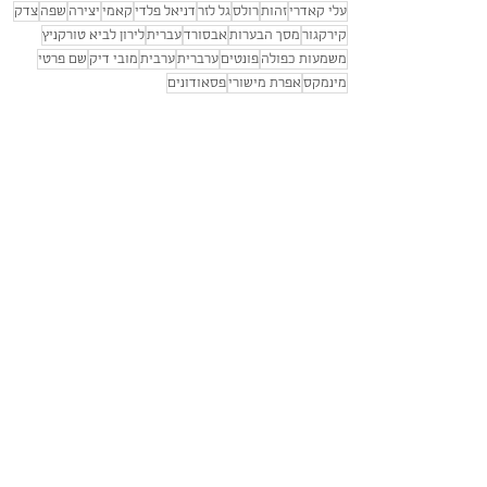
עלי קאדרי
זהות
רולס
גל לזר
דניאל פלדי
קאמי
יצירה
שפה
צדק
קירקגור
מסך הבערות
אבסורד
עברית
לירון לביא טורקניץ
משמעות כפולה
פונטים
ערברית
ערבית
מובי דיק
שם פרטי
מינמקס
אפרת מישורי
פסאודונים
חיפה
הצג הכול
פוסטים אחרונים