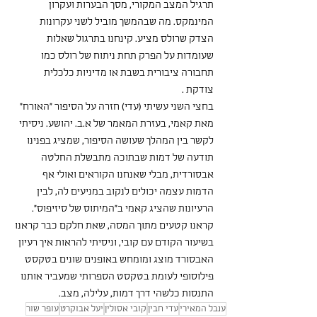
תרגיל המצב המקורי, מסך הבערות ועקרון 
המינמקס. מה שבהמשך מוביל לשני עקרונות 
הצדק שרולס מציע. קינחנו בתרגול שאלות 
שעומדות על הפרק תחת ניתוח של רולס כמו 
תחבורה ציבורית בשבת או מדיניות כלכלית 
צודקת . 
בחצי השני עשיתי (עדי) חזרה על הסיפור ״האורח״ 
מאת קאמי, בעזרת המאמר של א.ב. יהושע. ניסיתי 
לקשר בין המהלך שעושה הסיפור, שמציג בפנינו 
תודעה של דמות שבתוכה מתבשלת החלטה 
אבסורדית, מבלי שאנחנו הקוראים ואולי אף 
הדמות עצמה יכולים לנקוב במניעים לה, לבין 
הרעיונות שהציג קאמי ב״המיתוס של סיזיפוס״. 
קראנו קטעים מתוך המסה, שאת חלקם כבר קראנו 
בשיעור הקודם עם קובי, וניסיתי להראות איך רעיון 
האבסורד מוצג ומומחש באופנים שונים בטקסט 
פילוסופי לעומת בטקסט הספרותי שמעביר אותנו 
התנסות כלשהי דרך דמות, עלילה, מצב. 
ענבל המאירי
עדי חבין
קובי אסולין
יעל אבוקרט
עופר שור