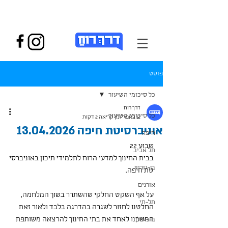
פוסט
כל סיכומי השיעור
דרך רוח
כל סיכומי השיעור
12 באפר׳
זמן קריאה 2 דקות
אוניברסיטת חיפה 13.04.2026
חיפה
שבוע 22 
תל אביב
בבית החינוך למדעי הרוח לתלמידי תיכון באוניברסי
בן-גוריון
טת חיפה.
אורנים
על אף השקט החלקי שהשתרר בשוך המלחמה, 
תל-חי
החלטנו לחזור לשגרה בהדרגה בלבד ולאור זאת 
המשכנו לאחד את בתי החינוך להרצאה משותפת 
בר-אילן