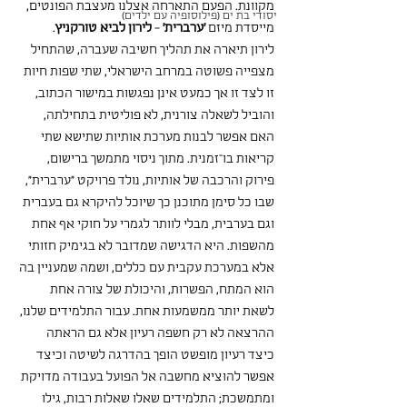
מקוונת. הפעם התארחה אצלנו מעצבת הפונטים, 
יסודי בת ים (פילוסופיה עם ילדים)
מייסדת מיזם 
'ערברית'
 - 
לירון לביא טורקניץ
.
לירון תיארה את תהליך חשיבה שעברה, שהתחיל 
מצפייה פשוטה במרחב הישראלי, שתי שפות חיות 
זו לצד זו אך כמעט אינן נפגשות במישור הכתוב, 
והוביל לשאלה צורנית, לא פוליטית בתחילתה, 
האם אפשר לבנות מערכת אותיות שתישא שתי 
קריאות בו־זמנית. מתוך ניסוי מתמשך ברישום, 
פירוק והרכבה של אותיות, נולד פרויקט ״ערברית״, 
שבו כל סימן מתוכנן כך שיוכל להיקרא גם בעברית 
וגם בערבית, מבלי לוותר לגמרי על חוקי אף אחת 
מהשפות. היא הדגישה שמדובר לא בגימיק חזותי 
אלא במערכת עקבית עם כללים, ושמה שמעניין בה 
הוא המתח, הפשרות, והיכולת של צורה אחת 
לשאת יותר ממשמעות אחת. עבור התלמידים שלנו, 
ההרצאה לא רק חשפה רעיון אלא גם הראתה 
כיצד רעיון מופשט הופך בהדרגה לשיטה וכיצד 
אפשר להוציא מחשבה אל הפועל בעבודה מדויקת 
ומתמשכת; התלמידים שאלו שאלות רבות, גילו 