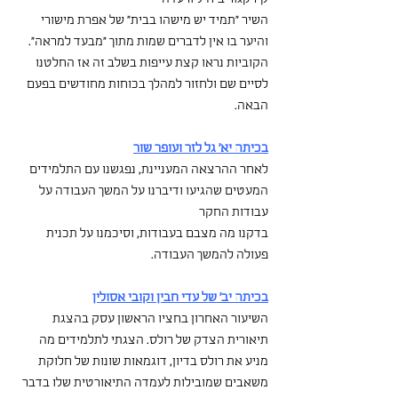
השיר "תמיד יש מישהו בבית" של אפרת מישורי
והיער בו אין לדברים שמות מתוך "מבעד למראה".
הקוביות נראו קצת עייפות בשלב זה אז החלטנו 
לסיים שם ולחזור למהלך בכוחות מחודשים בפעם 
הבאה.
בכיתה יא' גל לזר ועופר שור
לאחר ההרצאה המעניינת, נפגשנו עם התלמידים 
המעטים שהגיעו ודיברנו על המשך העבודה על 
עבודות החקר
בדקנו מה מצבם בעבודות, וסיכמנו על תכנית 
פעולה להמשך העבודה. 
בכיתה יב' של עדי חבין וקובי אסולין
השיעור האחרון בחציו הראשון עסק בהצגת 
תיאורית הצדק של רולס. הצגתי לתלמידים מה 
מניע את רולס בדיון, דוגמאות שונות של חלוקת 
משאבים שמובילות לעמדה התיאורטית שלו בדבר 