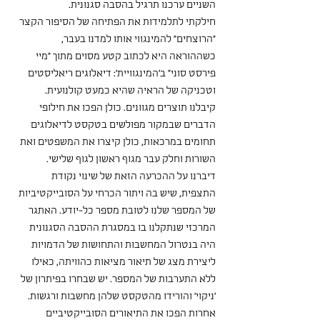
השניים ערכנו תרגיל בהסבה סגנונית.
חילקתי לתלמידות את הפתיחה של הסיפור הקצר 
"הרוצחים" להמינגווי אותו למדנו בעבר, 
כשההוראה היא לכתוב קטע מסוים מתוך "מיי 
פירסט סוני" ב'המינגוויית': דיאלוגים ריאליסטים 
וטכניקה של הראיה שהיא כמעט קולנועית.
קיבלנו תוצרים מגוונים. כולן הפכו את חילופי 
הדברים שבמקור מפולשים בטקסט לדיאלוגים 
תחומים במרכאות, כולן קיצרו את המשפטים ואת 
השורות וחלק עבר מגוף ראשון לגוף שלישי.
דיברנו על ההכרעה הזאת של שינוי נקודת 
התצפית, שיש בה ויתור הכרחי על הסובייקטיביות 
של המספר שלנו לטובת מספר כל-יודע. האתגר 
המרכזי שנתקלנו בו במסגרת ההסבה הסגנונית 
היה בנטרול המחשבות והתחושות של הדמויות 
ליצירת מצג של תיאור מציאות כהוויתה, כאילו 
ללא התערבות של המספר. יש שבחרו בפיתרון של 
'ניקוי' והורידו מהטקסט שלהן מחשבות ורגשות.
אחרות הפכו את התיאורים הסובייקטיביים 