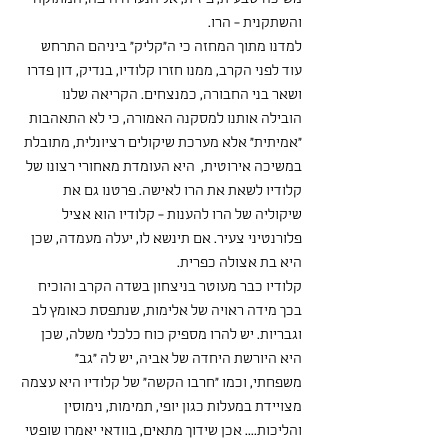
והשתקנית - הרו.
למדנו מתוך המחזה כי ה"קליק" ביניהם התרחש 
עוד לפני הקרב, ממנו חזרו קלודיו, בנדיק, דון פדרו 
ושאר בני החבורה, כמנצחים. הקריאה שלנו 
הובילה אותנו למסקנה האמורה, כי לא התאהבות 
"אמיתית" אלא מערכת שיקולים רציונלית, מתובלת 
במשיכה אירוטית,  היא העומדת מאחורי רצונו של 
קלודיו לשאת את הרו לאישה. פרטנו גם את 
שיקוליה של הרו להענות - קלודיו הוא אציל 
פלורנטיני צעיר. אם תינשא לו, יעלה מעמדה, שכן 
היא בת אצולה כפרית.
קלודיו כבר מעוטר בניצחון בשדה הקרב והוכיח 
בכך מידה ראויה של אלימות, שנתפסת כאומץ לב 
וגבריות. יש להרו מספיק כוח כלכלי משלה, שכן 
היא היורשת היחדה של אביה, יש לה "גב" 
משפחתי, וכמו "חרבו הקשה" של קלודיו היא עצמה 
מצויידת במעלות כגון יופי, תמימות, נימוסין 
והליכות.... אכן שידוך מתאים, בוודאי יאמרו שופטי 