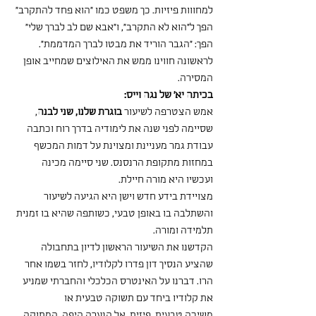
למחווות פיזיות. כך משפט כמו "הוא פחד להתקרב" 
הפך ל"הוא לא התקרב", ו"אבא שם לב לברך שלי" 
הפך: "הגבר הוריד את מבטו לברך המדממת".
לראשונה חווינו ממש את האילוצים שמחייב אופן 
המסירה.          
בכיתה יא' של נגה וייס:
אמש הצטרפה לשיעור 
בוגרת שלנו, שני לבנה
, 
שסיימה לפני שנה את לימודיה בדרך רוח וכתבה 
עבודת גמר מעניינת ומצוינת על דמות המכשף 
במחזות מתקופת הרנסנס. שני סיימה מכינה 
ועכשיו היא מורה חיילת.
מצויידת בידע חדש וישן היא הגיעה לשיעור 
והשתלבה בו באופן טבעי, כשותפה שהיא בו זמנית 
תלמידה ומורה.
הקדשנו את השיעור הראשון לדיון בתחבולה 
שהציע הנסיך דון פדרו לקלודיו, לחזר בשמו אחר 
הרו. דברנו על האינטרס הכלכלי והחברתי שמניע 
את קלודיו ביחד עם תשוקה טבעית או 
משיכה טבעית, פיזית, אל הנערה היפה, המתוקה 