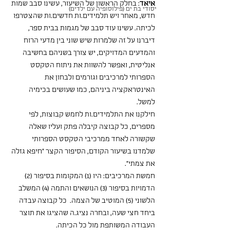
איאד
: בחלק הראשון של השיעור, עשינו סבב שמות 
יסודי בת ים (פילוסופיה עם ילדים)
חדש, מאחר ויש תלמידים.ות חדשים.ות שהצטרפו 
לכיתה. עשינו עוד סבב של מגמות בבית ספר, 
דיברנו על זה שלמרות שיש שוני בין מדעי הרוח 
והמדעים המדויקים, יש צורך בשניהם בחשיבה 
אנליטית, ואפשר להשוות את ניתוח הטקסט 
הספרותי למרכיבים וגורמים ולבחון את 
האינטראקציה ביניהם, כמו שעושים בכימיה 
למשל.
חילקנו את התלמידים.ות לחמש קבוצות, לפי 
מספרים, כל קבוצה קיבלה פתק ועליו שאלה 
שקשורה לאחד ממרכיבי הטקסט הספרותי 
שלמדנו בשיעור הקודם, הסיפור הקצר ״חיפא גזלה 
את צמתי״.
חמשת המרכיבים: היו (1) המקומות בסיפור (2) 
הדמויות בסיפור (3) הנושאים והתמה (4) המשלב 
הלשוני (5) המוטיב של הצמה.  כל קבוצה עבדה 
ביחד חצי שעה, ובחרה נציג.ה שהציגו את תוצר 
העבודה המשותפת מול כל הכיתה.