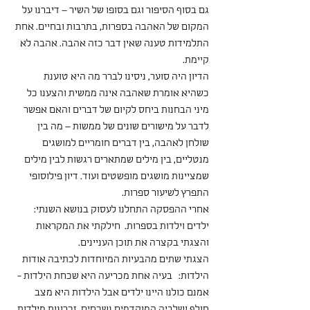
גם בסוף הסיפור וגם בסופו של השיר – דיברנו על 
המקום של האהבה בספרות, בתרבות ובחיים. אחת 
התלמידות טענה שאין דבר כזה אהבה. אהבה לא 
קיימת.
הדיון היה סוער, ניסינו לברר מה היא טוענת 
כשהיא אומרת שאהבה אינה ממשית והצענו כל 
מיני הבחנות ביחס לקיום של דברים והאם אפשר 
לדבר על מישורים שונים של ממשות – מה בין 
שולחן לאהבה, בין דברים חומריים למושגים 
מנטליים, בין מילים שמתארים רגשות לבין מילים 
שמציינות מושגים מופשטים ועוד. דיון פילוסופי 
התפרץ לשיעור ספרות. 
אחרי ההפסקה התחלנו לעסוק בנושא השנתי: 
ילדים וילדות בספרות.  חילקתי את המקראות 
והצגתי בקצרה את תוכן העניינים.
הצגתי שתים מהבעיות המיוחדות לכתיבה אודות 
הילדות:   בעיה אחת מכריעה היא שכחת הילדות - 
אמנם כולנו היינו ילדים אבל הילדות היא מצב 
חולף ושלביה המוקדמים נשכחים. זכרונות מילדות 