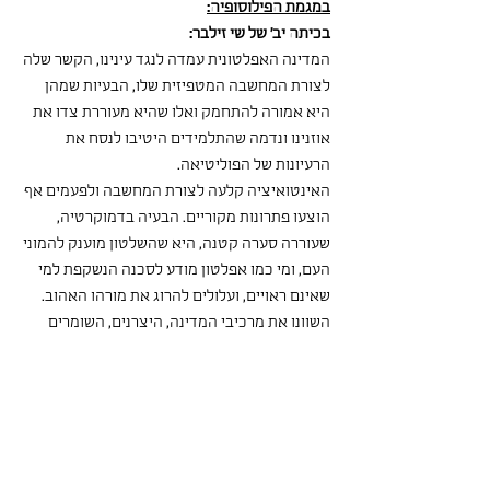
במגמת הפילוסופיה:
בכיתה יב' של שי זילבר:
המדינה האפלטונית עמדה לנגד עינינו, הקשר שלה 
לצורת המחשבה המטפיזית שלו, הבעיות שמהן 
היא אמורה להתחמק ואלו שהיא מעוררת צדו את 
אוזנינו ונדמה שהתלמידים היטיבו לנסח את 
הרעיונות של הפוליטיאה. 
האינטואיציה קלעה לצורת המחשבה ולפעמים אף 
הוצעו פתרונות מקוריים. הבעיה בדמוקרטיה, 
שעוררה סערה קטנה, היא שהשלטון מוענק להמוני 
העם, ומי כמו אפלטון מודע לסכנה הנשקפת למי 
שאינם ראויים, ועלולים להרוג את מורהו האהוב. 
השוונו את מרכיבי המדינה, היצרנים, השומרים 
והחכמים, למרכיבי הנפש, התאווה, הרצון 
והתבונה, והצגנו את הסכנות הגלומות מפלישת 
אחד התחומים למשנהו. על בסיס הרעיון שלפיו 
כוחות הנפש צריכים להישלט ע"י התבונה, אחרת 
אדם עלול לאבד שליטה, התפתח דיון על 
התמכרויות. דניאל הכניס את שאלת בעלי החיים, 