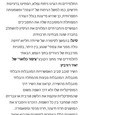
התלמידים.ות הציגו ניתוח נפלא, הפתיעו ברעיונות 
חדשים, כמו למשל הניתוח של ״הצמה״ ומשמעותה 
הספרותית, כך שהיא מייצגת בגלל הצורה 
המפותלת והמסובכת שלה את התסביכים 
הנפשיים והחברתיים המלווים את הניסיון להשתלב 
בחברה שונה מבחינה תרבותית.
סיגל:
 בהמשך לסיפורה של שייח'ה חליוא "חיפה 
גזלה ממני את צמתי" שנגע, בין היתר, בסוגיות 
מורכבות של ניגודים בתוך הנפש, הבאתי 
לתלמידים שיר מתוך הקובץ 
"ציפור כלואה" של 
יאיר הורביץ
.
השיר סובב סביב האפשרויות המוגבלות והבלתי 
מוגבלות. המוגבלות נובעות מהמחלה והבלתי 
מוגבלות מהשירה. קראנו את השיר דרך 
המוסיקליות שלו ולא דרך השפה משום 
שהמוסיקליות עוקפת את הלשון (ערבית או עברית)
למה שמחבר בין כל השפות. הזכרנו והסברנו את 
המושגים חרוז חיצוני, חרוז פנימי ומטאפורה. 
המושגים הללו הצטרפו למושגים שהביא איאד 