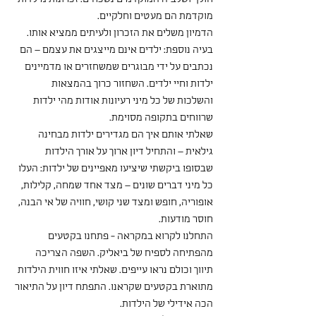
מוקדמת הם מעטים וחלקיים.
הדמיון משלים את הזכרון ולעיתים ממציא אותו.  
בעיה נוספת: ילדים אינם מייצגים את עצמם – הם 
נכתבים על ידי מבוגרים שמשחזרים או מדמיינים 
ילדות וחיי ילדים. השחזור כרוך בהמצאות 
והשלכות של כל מיני רעיונות אודות מהי ילדות 
שרווחים בתקופה מסוימת.
שאלתי אותם איך הם מגדירים ילדות מבחינה 
גילאית – והתחיל דיון ארוך על אורך הילדות 
שבסופו ביקשתי שיציעו מאפיינים של ילדות: העלו 
כל מיני דברים שונים – מצד אחד שמחה, קלילות, 
אופוריה, חופש ומצד שני קושי, חוויה של אי הבנה, 
חוסר מודעות.
התחלנו לקרוא במקראה - פתחנו בקטעים 
מהפתיחה לספיח של ביאליק. השפה הצריכה 
תיווך וכולם נראו עייפים. שאלתי איזו חווית הילדות 
מתוארת בקטעים שקראנו. התפתח דיון על התיאור 
הכה אידילי של הילדות.