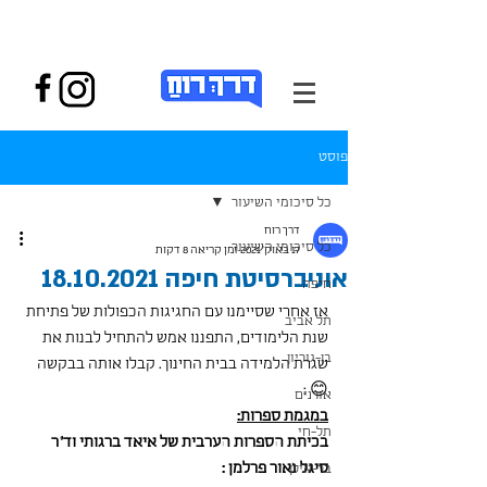
פוסט
כל סיכומי השיעור
דרך רוח
כל סיכומי השיעור
17 באוק׳ 2021
זמן קריאה 8 דקות
אוניברסיטת חיפה 18.10.2021
חיפה
אז אחרי שסיימנו עם החגיגות הכפולות של פתיחת 
תל אביב
שנת הלימודים, התפננו אמש להתחיל לבנות את 
בן-גוריון
שגרת הלמידה בבית החינוך. קבלו אותה בבקשה 
😊 :
אורנים
במגמת ספרות:
תל-חי
בכיתת הספרות הערבית של איאד ברגותי וד"ר 
סיגל נאור פרלמן :
בר-אילן