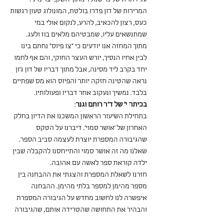
המרירות של דון פדרו בולטת, המונולוג טעון רגשות 
כעס, רצון להכאיב, להרע, לנקום אולי במי 
שמתנשאים עליו, שמבטיהם מלאים בוז ולעג.
מתוך המחזה אנו יודעים כי "צו פיוס" נחתם בינו 
לבין אחיו הנסיך, יורש העצר החוקי, והם אף לחמו 
יחד בקרב ליד מסינה, אבל מתוך דבריו של דון ג'ון 
נראה שהטינה חזקה יותר והפיוס הוא מס שפתיים 
בלבד. נמשיך ונעקוב אחר דבריו ופעולותיו. 
בכיתה י' של ד"ר רותם וגנר
:
בתחילת השיעור הראשון המשכנו את הדיון בחלק 
האחרון של 'אושר סמוי'. דיברנו על הטקס 
שהגיבורה המספרת יוצרת לעצמה סביב הספר. 
שאלנו מה זה אושר סמוי והתייחסנו להקבלה שבין 
ילדה קוראת ספר לאשה עם אהובה.
חזרנו לשאלת המספרת והצגתי את ההבחנה בין 
מספר מהימן למספר בלתי מהימן. ההבחנה 
איפשרה לנו לחשוב מחדש על הגיבורה המספרת 
והבהיר את התחושה שהטרידה אותם, שהגיבורה 