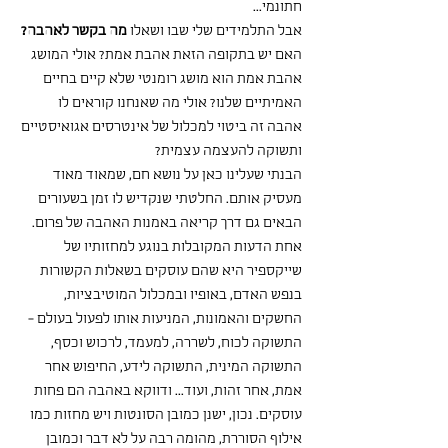
חתונמי...
אבל התלמידים שלי שבו ושאלו 
מה בקשר לאהבה? 
האם יש בתקופה הזאת אהבת אמת? אולי המושג 
אהבת אמת הוא מושג רומנטי שלא קיים בחיים 
האמיתיים שלנו? אולי מה שאנחנו קוראים לו 
אהבה זה ביטוי למכלול של אינטרסים אגואיסטיים 
ותשוקה להעצמה עצמית?
הבנתי שעלינו כאן על נושא חם, שמאוד מאוד 
מעסיק אותם. החלטתי שנקדיש לו זמן בשעורים 
הבאים גם דרך קריאה באמנות האהבה של פרום.
אחת הדעות המקובלות בנוגע למחזותיו של 
שייקספיר היא שהם עוסקים בשאלות הקשורות 
בנפש האדם, באופיו ובמכלול המוטיבציות, 
החשקים והאמונות, המניעות אותו לפעול בעולם - 
התשוקה לכוח, לשררה, למעמד, לרכוש וכסף, 
התשוקה המינית, התשוקה לידע, החיפוש אחר 
אמת, אחר זהות, ועוד... ודווקא באהבה הם פחות 
עוסקים. נכון, ישנן כמובן הסונטות ויש מחזות כמו 
אילוף הסוררת, מהומה רבה על לא דבר וכמובן 