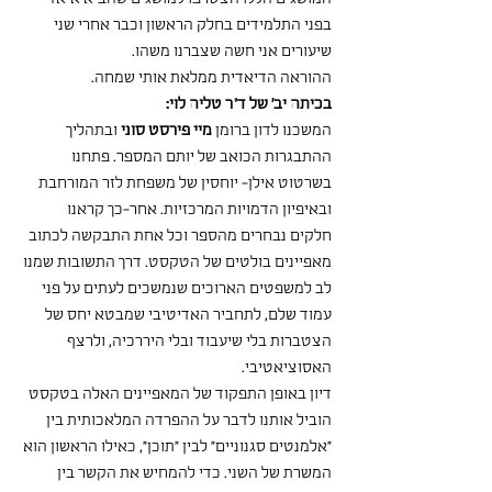
בפני התלמידים בחלק הראשון וכבר אחרי שני 
שיעורים אני חשה שצברנו משהו. 
ההוראה הדיאדית ממלאת אותי שמחה.
בכיתה יב' של ד"ר טליה לוי:
המשכנו לדון ברומן 
מיי פירסט סוני
 ובתהליך 
ההתבגרות הכואב של יותם המספר. פתחנו 
בשרטוט אילן- יוחסין של משפחת לזר המורחבת 
ובאיפיון הדמויות המרכזיות. אחר-כך קראנו 
חלקים נבחרים מהספר וכל אחת התבקשה לכתוב 
מאפיינים בולטים של הטקסט. דרך התשובות שמנו 
לב למשפטים הארוכים שנמשכים לעתים על פני 
עמוד שלם, לתחביר האדיטיבי שמבטא יחס של 
הצטברות בלי שיעבוד ובלי היררכיה, ולרצף 
האסוציאטיבי.
דיון באופן התפקוד של המאפיינים האלה בטקסט 
הוביל אותנו לדבר על ההפרדה המלאכותית בין 
"אלמנטים סגנוניים" לבין "תוכן", כאילו הראשון הוא 
המשרת של השני. כדי להמחיש את הקשר בין 