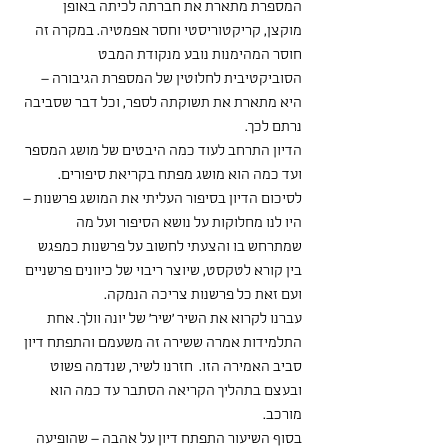
המספרת מתארת את חברתה לכיתה באופן  
מוקצן, קריקטוריסטי וחסר אפמטיה. במקרה זה 
חוסר המהימנות נובע מנקודת המבט 
הסוביקטיבית לחלוטין של המספרת הגיבורה – 
היא מתארת את תשוקתה לספר, וכל דבר שסביבה 
נרתם לכך.
הדיון התרחב לעוד כמה היבטים של מושג המספר 
ועד כמה הוא מושג מפתח בקריאת סיפורים.
לסיכום הדיון בסיפור העליתי את המושג פרשנות – 
היו לנו מחלוקות על נושא הסיפור ועל מה 
שמתרחש בו והצעתי לחשוב על פרשנות כמפגש 
בין קורא לטקסט, שיוצר ריבוי של כיוונים פרשניים 
ועם זאת כל פרשנות צריכה הנמקה.
עברנו לקרוא את השיר 'שיר' של יונה וולך. אחת 
התלמידות אמרה ששירה זה משעמם והתפתח דיון 
סביב האמירה הזו.  חזרנו לשיר, שנדמה פשוט 
ובעצם בתהליך הקריאה הסתבר עד כמה הוא 
מורכב.
בסוף השיעור התפתח דיון על אהבה – שהופיעה 