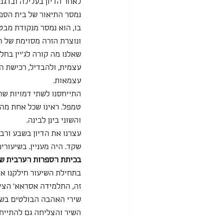
לאחר הדיון בעלילה ובדגמ
נמסר התיאור של בית הספר
בו, הוא נמסר מנקודת מבט
ונוצרת הזרה מסוימת של 
שאלנו מה קורה לג'יין בחל
עצמית, ולהבדיל, רכישת הש
עצמאות.
התייחסנו לשתי דמויות שהק
טמפל. ראינו שכל אחת מהן 
והשוני בינן לבינה. 
עצרנו את הדיון בשבע ורב
שקד. היה מעניין. בשיעור
בכיתת הספרות הערבית של 
בתחילת השיעור חילקנו את
זה, התלמידה אסראא׳ הציג
שירי האהבה הבולטים בשי
השיר והצליחה גם להתייח