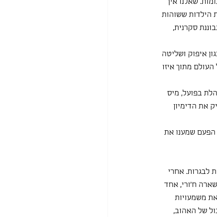
ות. שאלנו איך 
ת הילדות ששוהות 
וננת סקרנית, 
ון איפוק ושליטה 
העולם מתוך איזו 
לת בפועל, מיס 
ק את הדימיון 
 הפעם שמענו את 
ת לבגרות. אחרי 
ארה ח׳ורי, אחד 
ת משמעויות 
ל של האהוב, 