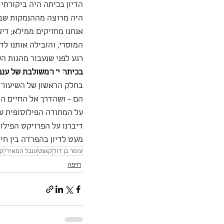
הדיון בכיתה היה ביקורתי
היה מרוצה מההנמקות שבי
אנחנו מחזיקים ממילא; ד
המוסרי, והובילה אותנו לד
רגע לפני שנעבור מהגות 
בכיתה י' המשולבת של ענבל
בחלק הראשון של השיעור ס
הם - ושהדרך אל החיים הט
על המתודה הפילוסופית עצ
דיברנו על הפרויקט הפילוס
מעט לדיון בהפרדה בין חיי
עומר בן דוד
קאנט
ענבל המאירי
קו
חיפה