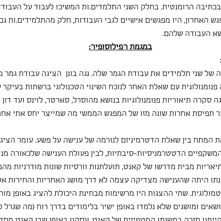
כתיבה הרומנטית. בחלק השני התלמדים.ות המשיכו לעבוד על העבודות
ש האחרון, היו מפגשים אישיים לגבי העבודות, חלק מהתלמידים.ות גם 
שא העבודה שלהם.
במגמת הפילוסופיה:
 של שני תלמידים את עבודת הגמר שלה. נגה בונן  הציגה עבודת גמר מ
נומנולוגית עם שאלת האחר לנוכח השינוי הטכנולוגי ברשתות בעיקר ש
ה סקרה תיאוריות פנומנולוגיות בנושא מהוסרל, סארטר, לוינס ועד דון א
צר תפיסת אחרות שונה מזו של המפגש הממשי מה שמייצר יחס אתי אח
ת המתח בין שאלת הדטרמיניזם לנורמה של ענישה על פשע. עומר הציג
משקפיים הדטטרמניסיות-סיבתיות, לבין פעולת הענישה שלכאורה מניח
יאריות מבית מדרשו של קאנט, תועלתנות וורסיות שונות מודרניות מהפ
נתו היתה שהענישה מצדיקה עצמה לא דרך מושג האחריות והחירות אל
ולוגית. שתי ההצגות היו מרשימות מבחינת היכולת להציג באופן מורכ
ושאים ומושגים שלא נלמדו באופן ישיר בלימודים בדרך רוח (מה שגרל 
יימנו חזרה במשנתו המטפיזית של קאנט. עסקנו באופן שבו קאנט מחד