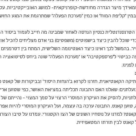
אידך מיצר הגדרה מחודשת-קופרניקאית- למושג האובייקטיביות. עסקנ
מין "קליפת המוח" או כמין "מערכת הפעלה" שמתרגמת את המגע החושי
 הטרנסנדנטלית כנסיון הנדסה לאחור שמבינה מה חייב לעמוד ביסוד הה
די שוכל להבין כיצד בישפוטים (משפטים) בני אדם מצליחים להכיל או
ר. בהמשל לכך ראינו כיצד האנטינומה השלישית, המתח בין דטרמניזם וח
ה כביטוי ל"פרספקטיבה" או "מערכת הפעלה" שונה ביחס לסיטואציה ה
פנינו. 
יקה הקאנטיאנית. חזרנו לקרוא ב'הנחות היסוד' ובביקורות של קאנט כ
עלתנים: שאלנו האם התבונה תכליתה במציאת האושר, כפי שטוען אריסט
תניות, להסיק את העיקרון המוסרי הרצוי על סמך המצוי - נהייתם של 
 טוען קאנט. התבונה ערכה בה עצמה, ועל העיקרון המוסרי להיות אפריו
נט? למדנו על נוסחיו השונים של הצו הקטגורי. עמדנו על טיבו הצורני 
 קאנט לבין תורתו המטאפיזית.