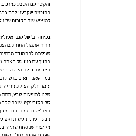
והקשר עם הטבע כמרכיב ב
התוכנית שקבענו להם במפג
להוציא עוד מקורות על נו
בכיתה יב' של קובי אסולין:
הדיון אתמול התחיל בהצגה
שניסתה להתמודד מבחינה פ
מתווך עם פניו של האחר. נג
הצביעה כיצד הייצוג מיי
במה שאנו רואים ברשתות.
עומר וולק הציג לאחריה א
שלנו לתופעות טבע, תחת ה
של הסובייקט. עומר סקר ת
האנליטית המודרנית. מסק
מבט דטרמיניסטית ואפיסטמ
מקיפות שנוגעות שתיהן בנ
שעבדו אתם). בחלק השני ק