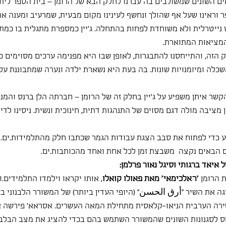
ים השונים שמשולבים בה עברנו לחלק הבא של הרומן – בית הספר ליתומ
 וראינו שעל אף שהולך ונחשף לעינינו מקום מבעית, שמרעיב ומענה א
 נייטרלית ולא משוחדת לפחות בהתחלה. ג'יין כמספרת מתגלית בו כמתב
המציאות המתוארת.
ק הזה, והתייחסנו להתבגרות, לאופן שבו היא מפנימה ערכים מסוימים כג
כלה ומיומנויות שונות. בה בעת היא נשארת ילדה ונערה שמתבוננת על 
שר איתן משפיע על ג'יין בחלק זה של הרומן – חברתה הלן ברנס והמנה
מציבה מולה דגם מסוים של התנהגות דתית, חינוכית ונשית. ניסינו לדיי
ע כדי לפתוח את סבב הצגת עבודות הגמר שכתבו חלק מהתלמידות.ים.
ים הבאים נקצה  משבצת זמן לכל אחת ואחד מהכותבות.ים. 
איאד ברגותי וסיגל נאור פרלמן:
 הרומן 
״האלכימאי״ מאת פאולו קואלו
, אותו יקראו וילמדו התלמידים.ו
ה את השיר ״أرق الحسن" (היופי העדין ביותר) של המשורר הלבנוני בש
רה הערבית הניאו-קלאסית מתחילת המאה העשרים. אסראא׳ פירשה א
ס לסגנונות השונים שהמשורר השתמש בהם בכדי להציג את מצב הבלבו