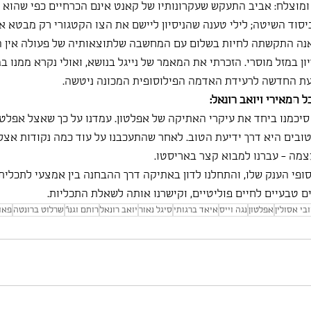
 ומוצלח: אביב התעקש שעקרונותיו של קאנט אינם הכרחיים כפי שהוא מ
סוד השיטה; לילי טענה שהניסיון ליישם את הצו הקטגורי רק מבטא א
יאנה התקשתה לחיות בשלום עם המחשבה שלתוצאותיה של פעולה אין ה
יון במזל מוסרי. הזכרתי את המאמר של נייגל בנושא, ואולי נקרא ממנו 
העת החדשה לרעידת האדמה הפילוסופית המכונה ניטשה.
 המאירי ויואב רונאל:
יכמנו ביחד את עיקרי האתיקה של אפלטון. עמדנו על כך שאצל אפלטו
ובים היא דרך ידיעת הטוב. לאחר שהתעכבנו על עוד כמה נקודות אצל 
מה - עברנו למבוא קצר באריסטו.
ופי הענק שלו, והתחלנו לדון באתיקה דרך ההבחנה בין אמצעי לתכלית.
ם טבעיים לחיים פוליטיים, וקישרנו אותה לשאלת התכליות.
בי אסולין
אפלטון
נגה וייס
איאד ברגותי
סיגל נאור
יואב רונאל
רותם וגנרֿ
שרלוט ברונטה
פאול