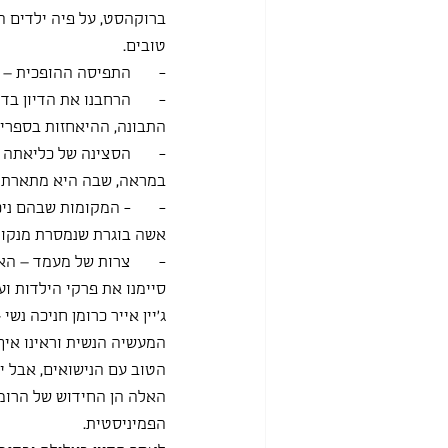
ברוקהסט, על פיה ילדים ה
טובים.
-       התפיסה ההופכית –
-       הרחבנו את הדיון 
התבונה, ההיאחזות בספרים 
-       הסצינה של כליאתה 
במראה, שבה היא מתארת א
-       - המקומות שבהם נ
אשה בוגרת שנמסרת מנקודת
-       צרות של מעמד – ה
סיימנו את פרקי הילדות וע
ג'יין אייר כרומן חניכה נש
המעשיה הנשית וראינו איך
הטוב עם הנישואים, אבל יש
האלה הן החידוש של הרומן
הפמיניסטית. 