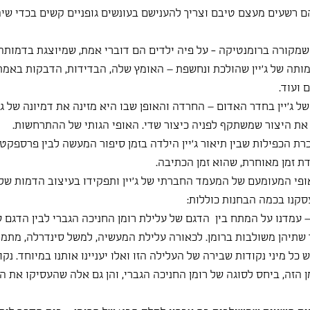
ם רשעים מעצם טיבם וצריך להענישם בעונשים גופניים קשים בכדי שיה
 שמקורה ברומנטיקה - על פיה ילדים הם דוברי אמת, שמיוצגת בדמותה 
בדמותה של ג'יין שהולכת ונחשפת – האומץ שלה, הבדידות, הדבקות באמת
ועוד. 
של ג'יין בחדר האדום – החרדה והאופן שבו היא מזינה את דמיונה של ג'י
ת היצור שמשתקף לפניה כיצור שדי. האופי הגותי של ההתרחשות.
יכרת הכפילות שבין תיאור ג'יין הילדה בזמן סיפור המעשה לבין פרספק
 זמן מאוחרת, שהוא זמן הכתיבה.
אופי המעומעם של המעמד החברתי של ג'יין ותפקידו בעיצוב הדמות שלה
סקנו בכמה הבחנות כוללות:
י – עמדנו על המתח בין  הדגם של עלילת רומן החניכה הגברי לבין הדגם ש
 שתיהן משולבות ברומן. לכאורה עלילת המעשיה, למשל סינדרלה, מתמ
 כל מיני נקודות שבירה של העלילה הזו ואלו יעניינו אותנו במיוחד. נק
 הזה, ביחס לסוגה של רומן החניכה הגברי, והן גם אלה שהעסיקו את ה