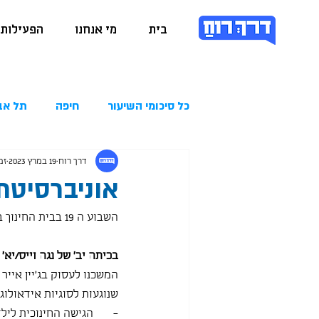
בית
מי אנחנו
הפעילות 
כל סיכומי השיעור
חיפה
תל אב
דרך רוח
19 במרץ 2023
זמן
אוניברסיטת חיפה 
השבוע ה 19 בבית החינוך באונ' חיפה. מעלים הילוך :
בכיתה יב' של נגה וייס/יא' 
המשכנו לעסוק בג'יין איי
שנוגעות לסוגיות אידאולוגי
-       הגישה החינוכית לי