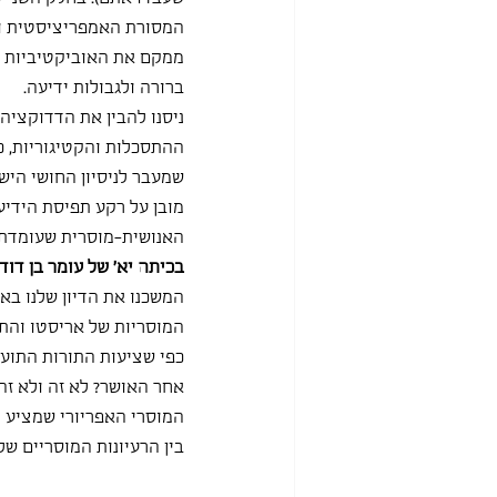
המסורת האמפריציסטית ומ
ממקם את האוביקטיביות ב
ברורה ולגבולות ידיעה.
ניסנו להבין את הדדוקציה
ההתסכלות והקטיגוריות, כ
שמעבר לניסיון החושי הישי
מובן על רקע תפיסת הידיע
האנושית-מוסרית שעומדת ל
בכיתה יא' של עומר בן דוד:
המשכנו את הדיון שלנו באת
המוסריות של אריסטו והתו
כפי שציעות התורות התועל
אחר האושר? לא זה ולא זה,
המוסרי האפריורי שמציע קא
בין הרעיונות המוסריים של