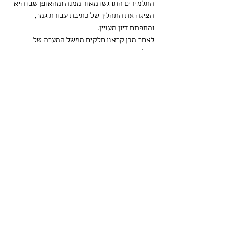
התלמידים התרגשו מאוד ממנה ומהאופן שבו היא 
הציגה את התהליך של כתיבת עבודת גמר, 
והתפתח דיון מעניין. 
לאחר מכן קראנו חלקים ממשל המערה של 
אפלטון. אחרי שביררנו מה בעצם קורה שם בתוך 
המערה, נוצר דיון על המערות השונות שאנו 
כלואים בהן: על האופנים בהם מושגים כמו דימוי 
גוף, מרחבים כמו הרשתות החברתיות ומוסדות כמו 
בית הספר או המשפחה מגבילים ומעצבים אותנו. 
אחר כך דיברנו על תהליך העלייה של הפילוסוף, 
ועל כך שהוא מתרגל לאיטו לאור ומתקרב אל 
האמת. עשינו הבחנה בין ידיעה לבין סברה, ודיברנו 
על התהליך של היצירה מן המערה גם כתהליך של 
התבגרות, שבתוכו גם העולם הופך להיות מובן 
ונהיר יותר - כשאנו משתחררים מן הסברות, הדעות 
האישיות והאמונות הטפלות ומתקרבים אל הידיעה 
ואל האמת. 
עומר בן דוד
ענבל המאירי
קובי אסולין
אפלטון
סוקרטס
דקארט
נגה וייס
איאד ברגותי
סיגל נאור
יואב רונאל
רותם וגנרֿ
סוזן גלספל