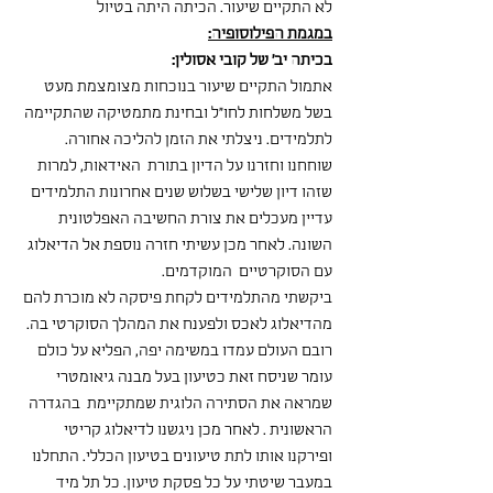
לא התקיים שיעור. הכיתה היתה בטיול
במגמת הפילוסופיה:
בכיתה יב' של קובי אסולין:
אתמול התקיים שיעור בנוכחות מצומצמת מעט 
בשל משלחות לחו"ל ובחינת מתמטיקה שהתקיימה 
לתלמידים. ניצלתי את הזמן להליכה אחורה. 
שוחחנו וחזרנו על הדיון בתורת  האידאות, למרות 
שזהו דיון שלישי בשלוש שנים אחרונות התלמידים 
עדיין מעכלים את צורת החשיבה האפלטונית 
השונה. לאחר מכן עשיתי חזרה נוספת אל הדיאלוג 
עם הסוקרטיים  המוקדמים.
ביקשתי מהתלמידים לקחת פיסקה לא מוכרת להם 
מהדיאלוג לאכס ולפענח את המהלך הסוקרטי בה. 
רובם העולם עמדו במשימה יפה, הפליא על כולם 
עומר שניסח זאת כטיעון בעל מבנה גיאומטרי 
שמראה את הסתירה הלוגית שמתקיימת  בהגדרה 
הראשונית . לאחר מכן ניגשנו לדיאלוג קריטי 
ופירקנו אותו לתת טיעונים בטיעון הכללי. התחלנו 
במעבר שיטתי על כל פסקת טיעון. כל תל מיד 