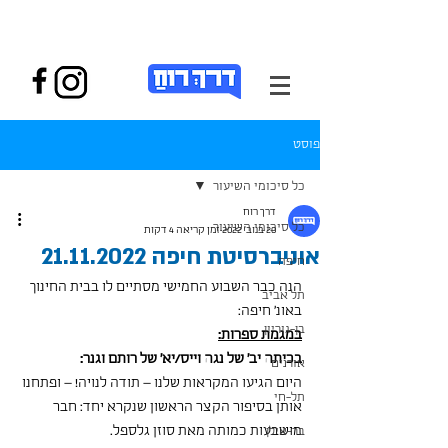
פוסט
כל סיכומי השיעור
דרך רוח
כל סיכומי השיעור
20 בנוב׳ 2022
זמן קריאה 4 דקות
אוניברסיטת חיפה 21.11.2022
חיפה
הנה כבר השבוע החמישי מסתיים לו בבית החינוך 
תל אביב
באונ' חיפה:
בן-גוריון
במגמת ספרות:
בכיתה יב' של נגה וייס/יא' של רותם וגנר:
אורנים
היום הגיעו המקראות שלנו – תודה לנויה! – ופתחנו 
תל-חי
אותן בסיפור הקצר הראשון שנקרא יחד: חבר 
מושבעות כמותה מאת סוזן גלספל.
בר-אילן