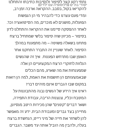
נתתי רקע קצר לסיפור ולנסיבות כתיבתו והתחלנו 
יסודי בת ים (פילוסופיה עם ילדים)
להקריאו בקול, בסבב. ההקראה ארכה זמן רב, 
ומדי פעם עצרנו כדי להבהיר מי הן הנפשות 
הפועלות, מושגים לא מוכרים, מה הסיטואציה וכו'.
לאחר ההפסקה סיימנו את ההקראה והתחלנו לדון 
בסיפור – מכיוון שזה סיפור בלשי שמתחיל ברצח 
פתחנו בשאלה פשוטה – מה מתפענח במהלך 
הסיפור. לאחר שעניין זה התברר התחקנו אחר 
האופן שבו מתרחש הפענוח.  איך זה שהנשים 
הנלוות לחוקרי הרצח המקצועיים הן אלה 
שמפענחות את מה שארע, מהם הכלים 
שבאמצעותם הן חושפות את האמת, למה הן רואות 
במקום שבו הגברים אינם מזהים דבר?
ראינו איך הידע של הנשים נבנה מהתבוננות על 
המטבח וכליו, צנצנות הריבה, עבודת התפירה, 
ושאר דברים "קטנים" שהן מכירות היטב מנסיונן, 
מחייהן בצד גברים ומעבודת הבית. ידע זה מאפשר 
להן לשחזר את חייה של מיני רייט, הנחשדת ברצח 
בעלה, ולהבין מה הוביל אותה עד משבר. הגברים 