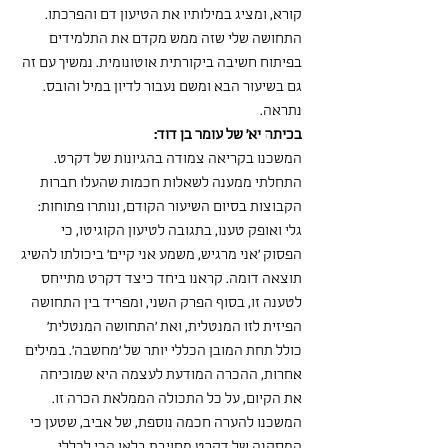
קורא, ומציג במילותיו את הטיעון דם והפרכתו. 
התחושה שלי שזה ממש מקדם את התלמידים 
בפיתוח חשיבה ביקורתית אוטונומית. נמשיך עם זה 
גם בשיעור הבא ומשם נעבור לדיון במיל והובס. 
נתראה.
בכיתה יא' של עומר בן דוד:
המשכנו בקריאה צמודה בהגיונות של דקרט. 
התחלתי ממענה לשאלות חכמות שהעלו חברות 
הקבוצות בסיום השיעור הקודם, ונותרו פתוחות: 
גלי ואופק טענו, בתגובה לטיעון הקוגיטו, כי 
הפסוק 'אני מרגיש, משמע אני קיים' ביכולתו להשיג 
תוצאה דומה. קראנו ביחד כיצד דקרט מתייחס 
לטענה זו, בסוף הפרק השני, ומפריד בין התחושה 
הפיזית לזו המנטלית, ואת 'התחושה המנטלית' 
כולל תחת המובן הכללי יותר של 'מחשבה'. במילים 
אחרות, ההכרה המודעת לעצמה היא שמוכיחה 
את הקיום, על כל התכולה הממלאת הכרה זו.
המשכנו להערה חכמה נוספת, של אביב, שטען כי 
המסקנה של דקרט מחויבת בלאו הכי לכללי 