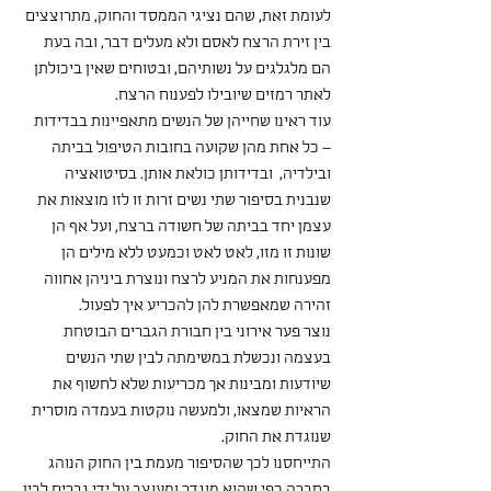
לעומת זאת, שהם נציגי הממסד והחוק, מתרוצצים 
בין זירת הרצח לאסם ולא מעלים דבר, ובה בעת 
הם מלגלגים על נשותיהם, ובטוחים שאין ביכולתן 
לאתר רמזים שיובילו לפענוח הרצח.
עוד ראינו שחייהן של הנשים מתאפיינות בבדידות 
– כל אחת מהן שקועה בחובות הטיפול בביתה 
ובילדיה,  ובדידותן כולאת אותן. בסיטואציה 
שנבנית בסיפור שתי נשים זרות זו לזו מוצאות את 
עצמן יחד בביתה של חשודה ברצח, ועל אף הן 
שונות זו מזו, לאט לאט וכמעט ללא מילים הן 
מפענחות את המניע לרצח ונוצרת ביניהן אחווה 
זהירה שמאפשרת להן להכריע איך לפעול.
נוצר פער אירוני בין חבורת הגברים הבוטחת 
בעצמה ונכשלת במשימתה לבין שתי הנשים 
שיודעות ומבינות אך מכריעות שלא לחשוף את 
הראיות שמצאו, ולמעשה נוקטות בעמדה מוסרית 
שנוגדת את החוק.
התייחסנו לכך שהסיפור מעמת בין החוק הנוהג 
בחברה כפי שהוא מוגדר ומעוצב על ידי גברים לבין 