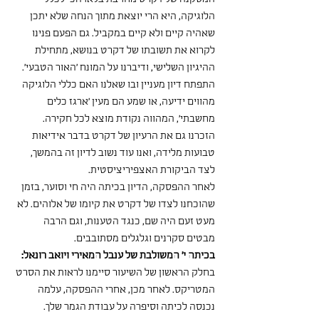
הלוגיקה, היא הרי יוצאת מתוך הנחה שלא יתכן 
שאהיה קיים ולא קיים במקביל. גם הפעם פנינו 
לקרוא את תשובתו של דקרט בנושא, מתחילת 
ההיגיון השלישי, ודיברנו על המונח 'האור הטבעי'. 
התפתח דיון מעניין ובו שאלנו האם כללי הלוגיקה 
מהווים ידיעה, או שמע הם מעין 'ארגז כלים 
מחשבתי', המהווה נקודת מוצא לכל חקירה. 
הזכרנו גם את הרעיון של דקרט בדבר אידיאות 
טבועות מלידה, ואנו עוד נשוב לדיון זה בהמשך, 
לצד הביקורת האצפיריציסטית.
לאחר ההפסקה, הדיון בכיתה היה חי וסוער, בזמן 
שהוכחנו לצדו של דקרט את קיומו של אלוהים. לא 
מעט זעם היה שם, כנגד הטענות, וגם הרבה 
מבטים סקרנים וגלגלים מסתובבים.
בכיתה י' המשולבת של ענבל המאירי ויואב רונאל:
בחלק הראשון של השיעור סיימנו לראות את הסרט 
המטריקס. לאחר מכן, אחרי ההפסקה, עלמה 
נכנסה לכיתה וסיפרה על עבודת הגמר שלך. 