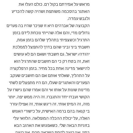
מראש על אמירתם בקול רם. כולם העלו את 
האתגר בהסכמה משותפת ושהיה קשה להכריע 
ולגבש עמדה. 
הקבוצה של אברהים היא זו שניכר שהיו בה פערים 
גדולים מדי, והם אלה שהייתי נוכחת לידם בזמן 
התרגיל וכשצפיתי בתהליך שלהם בזמן אמת, 
חשבתי ביני וביני שהם בדרך להתפצל לממלכת 
יהודה/ ישראל. גם חשבתי ושאם הם לא עושים 
זאת, זה בטח רק כי הם חושבים שהתרגיל הוא 
להישאר מדינה אחת בכל מחיר. בזמן הרפלקציה 
על התהליך, שאלתי אותם אם הם חושבים שעקב 
הפערים והאתגרים שעלו, הם היו מתפצלים לשתי 
מדינות שונות על אותו אי והם אמרו שהם גישרו על 
הקושי ועבדו יחד והתגברו. זה היה ממש יפה. יותר 
מזה, זה המיס אותי. זה ריגש אותי, זה אפילו עורר 
בי קנאה בהם ברמה האישית, על כישורי האנוש 
האלה, על יכולת ההכלה המופלאה. הלוואי עלי 
בזוגיות הבאה שלי. כשאפגוש את האהוב הבא 
בחיי, אני רוצה לקחת השראה מהם. אני רוצה 