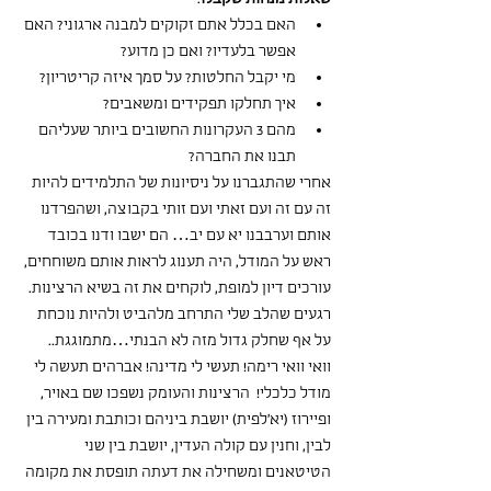
האם בכלל אתם זקוקים למבנה ארגוני? האם 
אפשר בלעדיו? ואם כן מדוע?
מי יקבל החלטות? על סמך איזה קריטריון?
איך תחלקו תפקידים ומשאבים?
מהם 3 העקרונות החשובים ביותר שעליהם 
תבנו את החברה?
אחרי שהתגברנו על ניסיונות של התלמידים להיות 
זה עם זה ועם זאתי ועם זותי בקבוצה, ושהפרדנו 
אותם וערבבנו יא עם יב… הם ישבו ודנו בכובד 
ראש על המודל, היה תענוג לראות אותם משוחחים, 
עורכים דיון למופת, לוקחים את זה בשיא הרצינות. 
רגעים שהלב שלי התרחב מלהביט ולהיות נוכחת 
על אף שחלק גדול מזה לא הבנתי…מתמוגגת.. 
וואי וואי רימה! תעשי לי מדינה! אברהים תעשה לי 
מודל כלכלי!  הרצינות והעומק נשפכו שם באויר, 
ופיירוז (יא'לפית) יושבת ביניהם וכותבת ומעירה בין 
לבין, וחנין עם קולה העדין, יושבת בין שני 
הטיטאנים ומשחילה את דעתה תופסת את מקומה 