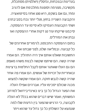
בעדינות ובנוכחות, וג'וסלין (יא'לפית) מסתכלת, 
מקשיבה, מפנימה וסופגת מתלבטת אם להגיב 
ומתי, גם אם בשקט, היא 100 אחוז בסיטואציה. 
והקבוצה השנייה בחוץ, (עלי יותר נכח בסביבתה) 
ושתי הקבוצות העמיקו ולא סיימו עד ההפסקה. 
סיכמנו שייקחו עוד 10 דקות אחרי ההפסקה ואז 
נבחן את המודלים. 
בתום ההפסקה התכנסנו, לגימורים אחרונים של 
כל קבוצה. ובמליאה שלנו, לפני שבחנו את 
התשובות שאלנו אותם איך היה התהליך. הם אמרו 
שהיה קשה. הם שיתפו שקשה לבנות משהו מאפס. 
הם גם העלו שאתגר אותם לקבל החלטות ברצינות 
ובאחריות על זכויות של אנשים. הם אמרו פה אחד 
שהיה קשה לגבש חוקה. הם אמרו שקשה למצוא 
מכנה שכולם יסכימו עליו. אברהים אפילו העלה 
את הפער הגדול כל כך בינו כאינדיבידואל למרחב 
המשותף, ואמר שיש דברים שהוא בכלל לא העלה 
לקבוצה, כי הרגיש שהפער בין הדעות שלו למה 
שנמצא על השולחן כל כך גדול עד שהוא ויתר 