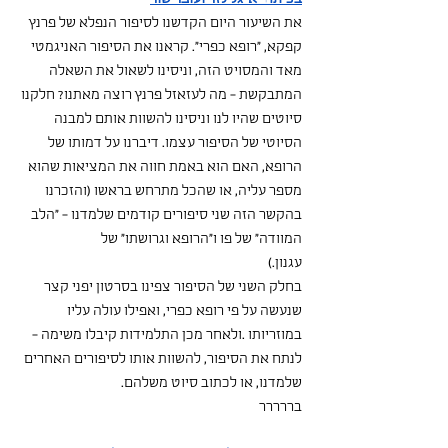
את השיעור היום הקדשנו לסיפור הנפלא של פרנץ 
קפקא, "רופא כפרי". קראנו את הסיפור האניגמטי 
מאד והמסויט הזה, וניסינו לשאול את השאלה 
המתבקשת - מה לעזאזל פרנץ רוצה מאתנו? חלקנו 
סיוטים שהיו לנו וניסינו להשוות אותם למבנה 
הסיוטי של הסיפור עצמו. דיברנו על דמותו של 
הרופא, האם הוא באמת חווה את המציאות שהוא 
מספר עליה, או שהכל מתרחש בראשו (והזכרנו 
בהקשר הזה שני סיפורים קודמים שלמדנו - "הלב 
המוודה" של פו ו"הרופא וגרושתו" של
עגנון.)
בחלק השני של הסיפור צפינו בסרטון יפני קצר 
שנעשה על פי רופא כפרי, ואפילו עולה עליו 
במוזריותו .ולאחר מכן התלמידות קיבלו משימה - 
לנתח את הסיפור, להשוות אותו לסיפורים האחרים 
שלמדנו, או לכתוב סיוט משלהם.
בררררר