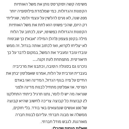
משימה קשה וסוקרטס נותן את משל האותיות 
הקטנות והגדולות. כמי שמלמדת פילוסופיה יותר 
מ20 שנה, לא נעים להלשין על עצמי ולומר, שגיליתי 
רק היום, שהכי פשוט הוא לתת את משל האותיות 
הקטנות והגדולות כפשוטו, יענו, לכתוב על הלוח 
מילה בקטן פצפון (להלן המילה "אבא") כך שבטוח 
לא יצליחו לקרוא, ואז לכתוב אותה בגדול. זה ממש 
עובד! עובד ומעביר את המשל, במקום לדבר על כך 
תיאורטית. מתפתחת לעת זקנה… 
נזכרנו גם בסגולה הטובה, וכתבנו את מרכיביה 
בעברית וערבית על הלוח, אמרנו שאפלטון יבחן את 
החיים על פיה בגוף הגדול, המדינה ואז באדם 
הפרטי. אז אפלטון מתחיל לבנות מדינה ולפני 
שנראה מה יש לו לומר, נתנו תרגיל כיתתי התחלקנו 
ל2 קבוצות כל קבוצה צריכה לחשוב שהיא קבוצה 
של 100 אנשים שנמצאים באי בודד. בלי חוקים, 
ממשלה או מבנה חברתי. עליהם לבנות חברה 
מאורגנת. לגבש מודל חברתי. 
שאלות מנחות שקבלו
: