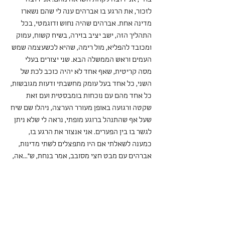
לזכור, את הרגע בו אברהים ענה לי שהם נשארו 
מדינה אחת. אברהים שהיה נחוש ודוגמטי, בכל 
התהליך הזה, ישב יציב בזירה, בשיח קשוח, עמוק 
ומכובד להפליא, מול רימה, שהיא לכשעצמה שמש 
העמים וראש הממשלה הבא. שני יצורים בעלי 
מסה קריטית, שאף אחד לא יהיה כוכב לכת של 
השני, כל אחד בעל עומק מחשבתי ודעות מגובשות, 
כל אחד מהם עם נוכחות בומבסטית ועם זאת 
שקטה ורגועה באופן מעורר הערצה, ניהלו שם שיח 
שעל אף שהתנהל ברוגע מופתי, נראה לי שלא ניתן 
לגשר בו בין הפערים. אני אנצור את הרגע בו, 
כמענה לשאלתי אם היו מתפצלים לשתי מדינות, 
אברהים עם מבט חצי מסובב, אמר בנחת, ש"...אה, 
לא, לא, מה פתאום, הכל בסדר" הם התגברו 
והסתדרו והם נשארים יחד במדינה אחת. מומנט, 
תמונה ויזואלית שהכתה בי ויצרה לי ממש חוויה 
רגשית של התפעלות, שתהיה חתומה באוסף 
הרגעים המכוננים בחיי. תודה על השיעור 