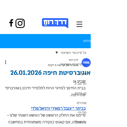
פוסט
כל סיכומי השיעור
דרך רוח
כל סיכומי השיעור
25 בינו׳
זמן קריאה 5 דקות
אוניברסיטת חיפה 26.01.2026
חיפה
שבוע 14 
תל אביב
בבית החינוך למדעי הרוח לתלמידי תיכון באוניברסי
בן-גוריון
טת חיפה.
אורנים
בכיתה י' ענבל המאירי ודניאל פלדי
תל-חי
סיימנו את החלק הראשון של הנושא השנתי שלנו - 
המונולוג, עם קאנט כנקודה משמעותית במחשבה 
בר-אילן