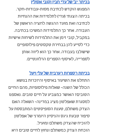
בכיתה יב' של עדי חבין וקובי אסולין
המפגש הוקדש לכתיבת מסות-עבודות-חקר. 
בכיתה הצגתי (עדי) לתלמידות את ההנחיות 
לכתיבה ואת מועד ההגשה לחציה הראשון של 
העבודה. אחר כך התלמידות המשיכו בכתיבה.
במקביל, קובי זימן את התלמידות לשיחות אישיות 
כדי לסייע להן בבחירת טקסטים פילוסופיים 
שישולבו בעבודה. אחר כך הוא ליווה אותן 
לספרייה, לאיסוף הספרים הרלוונטיים. 
בכיתת הספרות הערבית של עלי ויעל
התחלנו את השיעור באיסוף והיזכרות בנושא 
הכולל של השנה- שאלות פילוסופיות, מהם החיים 
הטובים? האושר כמצביע על חיים טובים. נאספנו 
למסגרת שאפלטון מציג במדינה- השאלה האם 
הצדק משתלם, טענת הסופיסטים המתבססת על 
סיפור טבעת גיגס והניסיון היומרני של אפלטון 
להוכיח שהצדק משתלם ומועיל. 
הוכחת הצדק כמשתלם ונחוץ לחיים טובים היא 