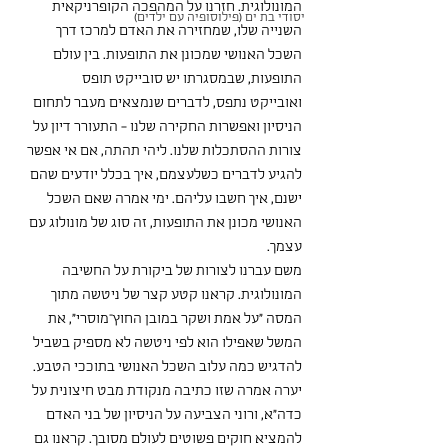
המונולוגית. חזרנו על המהפכה הקופרניקאית 
יסודי בת ים (פילוסופיה עם ילדים)
השנייה שלו, שמחזירה את האדם למרכז דרך 
השכל האנושי שמכונן את התופעות. בין עולם 
התופעות, שבמסגרתו יש סובייקט תופס 
ואובייקט נתפס, לדברים שנמצאים מעבר לתחום 
הניסיון ואפשרות החקירה שלנו - התעורר דיון על 
צורות ההסתכלות שלנו. ליהי תהתה, אם אי אפשר 
להגיע לדברים כשלעצמם, איך בכלל יודעים שהם 
ישנם, איך חשבו עליהם. ימי אמרה שאם השכל 
האנושי מכונן את התופעות, זה סוג של מונולוג עם 
עצמך. 
משם עברנו לצורות של ביקורת על החשיבה 
המונולוגית. קראנו קטע קצר של ניטשה מתוך 
המסה "על אמת ושקר במובן החוץ־מוסרי", את 
המשל שאפילו הוא לפי ניטשה לא מספיק בשביל 
להדגיש כמה עלוב השכל האנושי בתוככי הטבע. 
יערה אמרה שזו כתיבה מנקודת מבט חיצונית על 
כדה"א, ורוני הצביעה על הניסיון של בני האדם 
להמציא חוקים פשוטים לעולם מסובך. קראנו גם 