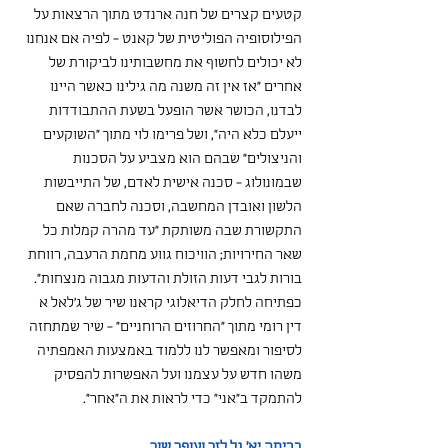
קטעים קצרים של חנה ארנדט מתוך הרצאות על 
הפילוסופיה הפוליטית של קאנט - לפיה אם אנחנו 
לא יכולים לחשוף את מחשבותינו לביקורת של 
אחרים "אז אין זה משנה מה גילינו כאשר היינו 
לבדנו, הכושר אשר הופעל בשעת ההתבודדות 
ייעלם כלא היה", ושל פרימו לוי מתוך "השוקעים 
והניצולים" שבהם הוא מצביע על הסכנות 
שבמונולוג - סכנה אישית לאדם, של התייבשות 
הלשון ואובדן המחשבה, וסכנה לחברה שאם 
התקשורת שבה משותקת "עד מהרה קמלות כל 
שאר החירויות; הוויכוח גווע מחמת הרעבה, רווחת 
בורות לגבי דעות הזולת והדעות מגבוה מנצחות". 
כפתיחה לחלק הדיאלוגי קראנו שיר של ג'לאל א 
דין רומי מתוך "החרוזים הרוחניים" - שיר שמתחזה 
לסיפור ומאפשר לנו ללמוד באמצעות האמפתיה 
משהו חדש על עצמנו ועל האפשרות להפסיק 
להתמקד ב"אני" כדי לראות את ה"אחר". 
בכיתה יא' גל לזר ועופר שור