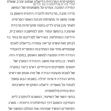
הסוקרטית המרכזית הדיאלוג שנסוב סביב שאלת 
יסודי בת ים (פילוסופיה עם ילדים)
המידה הטובה. עמדנו על משמעותו של המושג 
מידה טובה, מרכזיותו לחברה היוונית והאופן בו 
שונה מושג זה מתפיסת תכונת האופי הפרטית. 
לאחר מכן פנינו לדיון בתמה סוקרטיות מרכזית 
שהפכה בהמשך עמוד  תווך למחשבה המערבית, 
הידיעה המוחלטת  כאידיאל לפרויקט תרבותי. כד 
לבחון זאת עשינו קריאה צמודה בדיאלוג לאכס 
שממחיש מחד את המחויבות המוסרית להעמיד 
הגדרה חדה וממצה למושג האומץ, במקרה הזה. 
לאחר. כן בחנו את מושג. ההגדרה המערך של 
תנאים  מספיקים והכרחיים. ראינו כיצד במקרה 
של לאכס מוצעת הגדרה של מהו אומץ ואז ראינו 
מדוע הגדרה זו אינה יעילה. בשבוע הבא נמשיך 
לעמוד על מאפייני. דיאלוג הסוקרטי וחשיבותו 
התרבותית פילוסופית. 
בחצי השני של השיעור, המשכנו להתקרב ליוון 
העתיקה והפעם דרך המיתולוגיה היוונית – מארג 
הסיפורים העשיר שמהווה את העולם המושגי של 