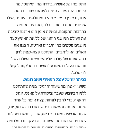
התקופה ושל אנשיה. ביררנו מהו ״מיתוס״, מה 
הייחוד של הצורה הזאת לעומת סיפורים מסוג 
אחר, ובאופן ספציפי מהי המיתולוגיה היוונית, אילו 
סיפורים מתוכה מוכרים לנו, מה היה מקומה 
בתרבות התקופה, ובאיזה אופן היא ארגנה סביבה 
את העולם המושגי היווני, שכולל את האומץ לצד 
מושגים נוספים כמו היבריס וארטה. הצגנו את 
האלים האולימפיים והתחלנו קצת-קצת לדון 
במשמעותו של עולם פוליתאיסטי וההשלכה של 
תפיסת העולם הזאת על מושגים כמו "קונפליקט" 
ו"דיאלוג".
בכיתה יא' של ענבל המאירי ויואב רונאל:
עשינו יו-טרן מהשיעור "הרגיל", ממה שהתחלנו 
ללמוד בשבוע שעבר (ביקורת על קאנט, גוגול 
ו"האף"), כדי להבין לפחות קצת איפה כל אחד 
ואחת מאיתנו נמצא/ת. ביקשנו שיבחרו שבוע, יום, 
שעות או שעה מאז ה-7 באוקטובר, ויתארו פעילות 
שגרתית שלהם ומה השתנה בה בעקבות המלחמה 
- מחשבות, תחושות, פעולות. מי שרצו קראו ומי 