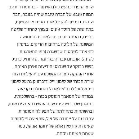
שרצו סיפרו. כמעט כולם שיתפו - בהתמודדות עם 
המוות (אבא של חברה טובה שהיה בנובה, חבר 
שנהרג בניסיון להגן על אחד מקיבוצי העוטף), 
בתחושות של חוסר אונים ובצורך להחזיר שליטה 
בחיים, בהסתגרות בבית ולאחריה התחושה 
המשונה של הליכה ברחובות הריקים, בניסיון 
להיצמד לטקסים שבשגרה (כמו התארגנות 
לשינה), או ביום עבודה בארומה, שהתחיל כרגיל 
בשש בבוקר עד שנכנסו הידיעות ואיתן האימה.
אחרי הפסקה קצרה המשכנו עם "האיליאדה או 
שירת הכוח" של סימון וייל. דיברנו קצת על סימון 
וייל ועל עלילת ה"אילאדה" והתחלנו בקריאה 
צמודה של המאמר העוסק בכוח - בהשלכותיו, 
במנגנון שלו, בטבעיות שבה אנשים מאמצים אותו, 
ובהשתהות כתחילתה של הפעולה המוסרית. 
עמדנו גם על ייחודה של וייל, שמציעה פילוסופיה 
שאינה תיאורטית אלא של "חומר אנוש", כמו 
שאחת מאיתנו ניסחה. 