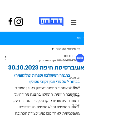
פוסט
כל סיכומי השיעור
דרך רוח
כל סיכומי השיעור
29 באוק׳ 2023
זמן קריאה 3 דקות
אוניברסיטת חיפה 30.10.2023
חיפה
במגמה המשולבת (ספרות ופילוסופיה)
תל אביב
בכיתה י' של עדי חבין וקובי אסולין:
בן-גוריון
המפגש אתמול התפנה לעסוק באופן ממוקד 
במחשבה היוונית. התחלנו בהצגה מהירה על 
אורנים
דמותו ההיסטורית סוקרטס, ציר הזמן בו פעל, 
תל-חי
דמותו הממשית והלא ממשית בפילוסופיה 
האפלטונית. לאחר מכן פנינו לצורת הכתיבה 
בר-אילן