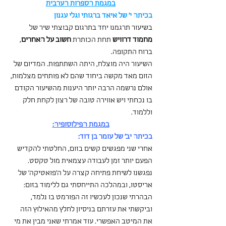
במגמת הספרות הערבית
בכיתה י' של איאד ברגותי וגלי עגנון
בשיעור תרגמנו יחד בתרגום קבוצתי שיר של 
מחמוד דרוויש
 תחת הכותרת 
חשוב על האחרים
, 
ברוח התקופה.
השיעור היה מוצלח, היתה השתתפות. המדיום של 
הזום מאד מקשה ביחוד שהם לא פותחים מצלמות, 
אולם נרשמה הרבה יותר היענות מהשיעור הקודם 
בו נכחתי ויש אווירה טובה של רצון לקחת חלק 
וללמוד.
במגמת הפילוסופיה:
בכיתה יב' של עומר בן דוד:
אחרי שני מפגשים קשים בזום, החלטתי להקדיש 
הפעם יותר זמן לעבודה עצמאית מול טקסט. 
נפגשנו לשיחת פתיחה קצרה על ה'פואטיקה' של 
אריסטו, ובמהלכה התייחסתי גם ללימוד בזום: 
הבהרתי שנכון לעכשיו זה הפורמט בו נלמד, 
וביקשתי את עזרתם בניסיון לחלץ מהאילוץ הזה 
את המיטב האפשרי. עוד אמרתי שאני מבין את מי 