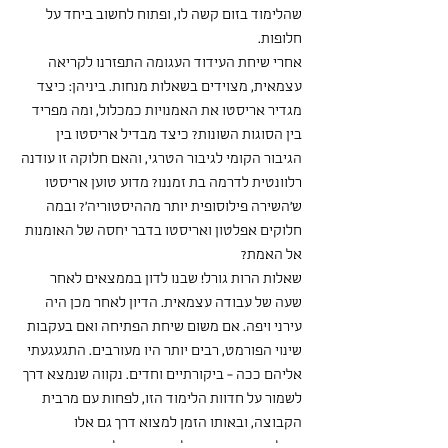
שהלימוד בזום קשה לו, ופתוח לחשוב ביחד על 
חלופות.
אחרי שיחת העידוד העגומה התפזרנו לקריאה 
עצמאית, מצוידים בשאלות מנחות. ביניהן: כיצד 
מגדיר אריסטו את האמנויות כמכלול, ומה מפריד 
בין הסוגות השונות? כיצד מבדיל אריסטו בין 
הגיבור הקומי לגיבור הטרגי, והאם חלוקה זו עודנה 
רלוונטית לדרמה בת זמננו? מדוע טוען אריסטו 
ש'השירה פילוסופית יותר מההיסטוריה'? ובמה 
חלוקים אפלטון ואריסטו בדבר יחסה של האומנות 
אל האמת?
שאלות הרות גורל! שבנו לדון בממצאים לאחר 
שעה של עבודה עצמאית. הדיון לאחר מכן היה 
עירני ויפה. אם משום שיחת הפתיחה ואם בעקבות 
שינוי הפורמט, רבים יותר היו מעורבים. התגעגעתי 
אליהם ככה - ביקורתיים וחדים. נקווה שנמצא דרך 
לשמור על חדוות הלימוד הזו, לפחות עם מרבית 
הקבוצה, ובאותו הזמן למצוא דרך גם אלו 
שהלימוד בזום קשה להם מדי, ואליהם אני עדיין 