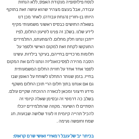
לנסח פילוסופיה מנקודת האפס, ללא הנחות 
עבודה, אבל בעצם מצהיר שהוא עושה זאת בתוקף 
היותו בן-חורין (הנחת עבודה). לאחר מכן דנו 
בשאלת החושים כבסיס ראשוני משמעותי מקיף 
לידע שלנו. בשלב זה פנינו לטיעון החלום, לפיו 
ייתכן ונחנו חלק מחלום. להפתעתנו, התלמידים 
התעקשו לקחת זאת למקום האישי ולספר על 
חלומות מרכזיים בחייהם, בעיקר בילדות. עשינו 
הסבה מהירה לפסיכואנליזה ונתנו להם את המקום 
לספר אחד אחד על חווית החלום המשמעותית 
בחייו. בזמן שנותר התחלנו לשוחח על האופן שבו 
גם אם אנחנו בתוך חלום הרי תוכן החלום משקף 
מידע חיצוני ומכאן לכאורה ההוכחה שקיים עולם. 
בשלב כה דרמטי זה ובסימן שאלה קיומי זה 
הסתיים לו השיעור. מקווה שהתלמידים יוכלו 
להכיל תהייה קיומית זו לעוד שלושה שבועות. חג 
שמח וחופשה נעימה .
בכיתה יב' של ענבל המאירי ואושי שהם קראוס: