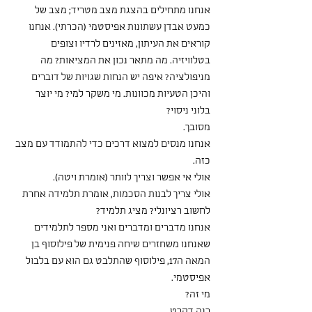
אנחנו מתחילים בהצגת מצב מטריד; מצב של 
כמעט אבדן עשתונות אפיסטמי (הכרתי). אנחנו 
קוראים את העיתון, מאזינים לרדיו וצופים 
בטלוויזיה. מה מתאר נכון את המציאות? מה 
מניפולציה? איפה יש הנחות שגויות של דוברים 
והיכן הטעיות מכוונות. מי משקר למי? מי יוצר 
בלוני ניסוי?
מסובך.
אנחנו מנסים למצוא דרכים כדי להתמודד עם מצב 
כזה.
אולי אי אפשר וצריך לוותר (אומרת ויטה).
אולי צריך לבנות הסכמות, אומרת תלמידה אחרת
לחשוב רציונלי? מציג תלמיד?
אנחנו מדברים ומדברים ואני מספר לתלמידים 
שאנחנו משחזרים שיחה פנימית של פילוסוף בן 
המאה ה17, פילוסוף שהתלבט גם הוא עם בלבול 
אפיסטמי.
מי זה?
רנה דקרט.