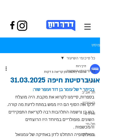
פוסט
כל סיכומי השיעור
דרך רוח
כל סיכומי השיעור
30 במרץ 2025
זמן קריאה 3 דקות
אוניברסיטת חיפה 31.03.2025
חיפה
בכיתה י' של עומר בן דוד ועופר שור:
תל אביב
בספרות, סיימנו לקרוא את מקבת. היה מוצלח 
בן-גוריון
ולקראת הסוף הם היו ממש במתח לדעת מה קורה. 
כמו כן נרשמה התלהבות רבה לקריאת התפקידים 
אורנים
השונים. פופולריים במיוחד היו הרוצחים 
תל-חי
והמכשפות .
בפילוסופיה התחלנו לדון באתיקה של עמנואל 
בר-אילן