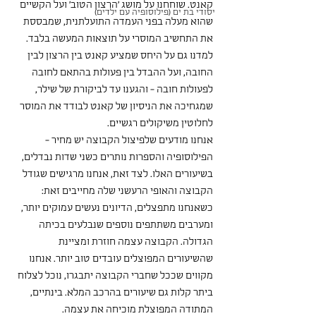
קאנט. שוחחנו על מושג 'הרצון הטוב' ועל הקשיים 
יסודי בת ים (פילוסופיה עם ילדים)
שהוא מעלה בפני העמדה התועלתנית, שמבססת 
את התחשיב המוסרי על תוצאות המעשה בלבד. 
למדנו גם על היחס שמציע קאנט בין הרצון לבין 
החובה, ועל ההבדל בין פעולות בהתאם לחובה 
לפעולות חובה - והגענו עד לביקורת של שילר, 
שמגחיכה את הניסיון של קאנט לבודד את המוסר 
לחלוטין משיקולים רגשיים.
אנחנו מודעים שלפיצול הקבוצה יש מחיר - 
הפילוסופיה והספרות נותרים כשני שדות נבדלים, 
בשיעורים האלו. לצד זאת, אנחנו מרגישים שגודל 
הקבוצה והאופי הרעשני שלה מחייבים זאת: 
כשאנחנו מתפצלים, הדיונים נעשים עמוקים יותר, 
ומערבים משתתפים נוספים שנבלעים בכיתה 
הגדולה. הקבוצה עצמה חוזרת ומציינת 
שהשיעורים המפוצלים עובדים טוב יותר. אנחנו 
מקווים שככל שחברי הקבוצה יתבגרו, נוכל לצלוח 
ביתר קלות גם שיעורים בהרכב המלא. בינתיים, 
המתודה המפוצלת מוכיחה את עצמה.