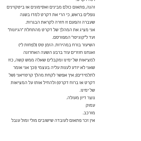
והנה, פתאום כולם מבינים ואסימונים או ביטקוינים 
נופלים בראש, כי הרי את דקרט למדו בשנה 
שעברה והפעם זו חזרה לקראת הבגרות.
אני מציג את המהלך של דקרט מהתחלת "הגיונות" 
ועד ל"קוגיטו" המפורסם.
השיעור בורח במהירות. הזמן טס (לפחות לי) 
ואנחנו חוזרים עוד ברבע השעה האחרונה 
למציאות של ימינו ומקבלים שאלה ממש קשה, כזו 
שאני לא יודע לענות עליה בעצמי (וכך אני אומר 
לתלמידים); איך אפשר לקחת מהלך קרטזיאני (של 
דקרט או ברוח דקרט) ולהחיל אותו על המציאות 
של ימינו.
נוצר דיון מעולה.
עמוק
מורכב.
אין זכר פתאום לעובדה שישובים מולי ומול ענבל 
בני 17 ו 18. הרמה גבוהה, והתחושה שמדברים עם 
עמיתים ולא עם תלמידים. וזה משמח.