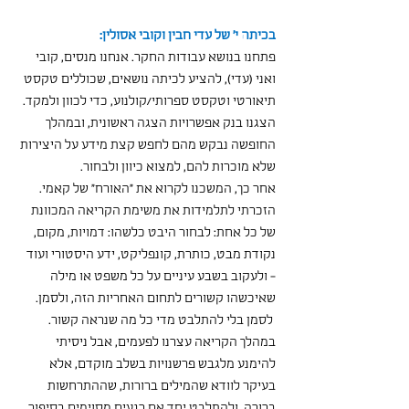
בכיתה י' של עדי חבין וקובי אסולין:
פתחנו בנושא עבודות החקר. אנחנו מנסים, קובי 
ואני (עדי), להציע לכיתה נושאים, שכוללים טקסט 
תיאורטי וטקסט ספרותי/קולנוע, כדי לכוון ולמקד. 
הצגנו בנק אפשרויות הצגה ראשונית, ובמהלך 
החופשה נבקש מהם לחפש קצת מידע על היצירות 
שלא מוכרות להם, למצוא כיוון ולבחור. 
אחר כך, המשכנו לקרוא את ״האורח״ של קאמי. 
הזכרתי לתלמידות את משימת הקריאה המכוונת 
של כל אחת: לבחור היבט כלשהו: דמויות, מקום, 
נקודת מבט, כותרת, קונפליקט, ידע היסטורי ועוד 
- ולעקוב בשבע עיניים על כל משפט או מילה 
שאיכשהו קשורים לתחום האחריות הזה, ולסמן. 
 לסמן בלי להתלבט מדי כל מה שנראה קשור. 
במהלך הקריאה עצרנו לפעמים, אבל ניסיתי 
להימנע מלגבש פרשנויות בשלב מוקדם, אלא 
בעיקר לוודא שהמילים ברורות, שההתרחשות 
ברורה, ולהתלבט יחד אם רגעים מסוימים בסיפור 