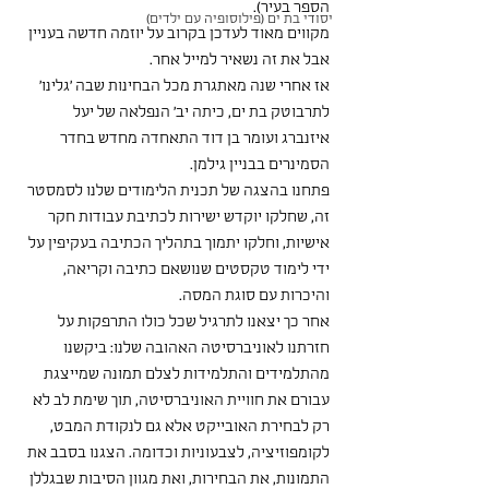
הספר בעיר).
יסודי בת ים (פילוסופיה עם ילדים)
מקווים מאוד לעדכן בקרוב על יוזמה חדשה בעניין 
אבל את זה נשאיר למייל אחר.
אז אחרי שנה מאתגרת מכל הבחינות שבה 'גלינו' 
לתרבוטק בת ים, כיתה יב' הנפלאה של יעל 
איזנברג ועומר בן דוד התאחדה מחדש בחדר 
הסמינרים בבניין גילמן.
פתחנו בהצגה של תכנית הלימודים שלנו לסמסטר 
זה, שחלקו יוקדש ישירות לכתיבת עבודות חקר 
אישיות, וחלקו יתמוך בתהליך הכתיבה בעקיפין על 
ידי לימוד טקסטים שנושאם כתיבה וקריאה, 
והיכרות עם סוגת המסה.
אחר כך יצאנו לתרגיל שכל כולו התרפקות על 
חזרתנו לאוניברסיטה האהובה שלנו: ביקשנו 
מהתלמידים והתלמידות לצלם תמונה שמייצגת 
עבורם את חוויית האוניברסיטה, תוך שימת לב לא 
רק לבחירת האובייקט אלא גם לנקודת המבט,
לקומפוזיציה, לצבעוניות וכדומה. הצגנו בסבב את 
התמונות, את הבחירות, ואת מגוון הסיבות שבגללן 