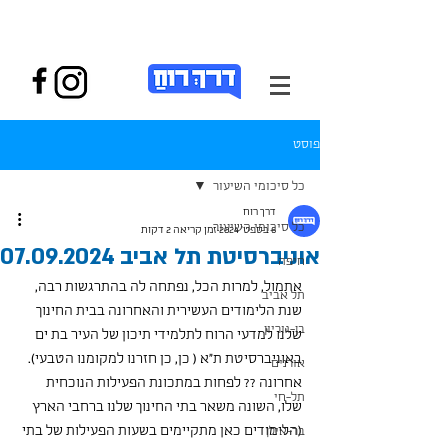
פוסט
כל סיכומי השיעור
דרך רוח
כל סיכומי השיעור
6 בספט׳ 2024
זמן קריאה 2 דקות
אוניברסיטת תל אביב 07.09.2024
חיפה
אתמול, למרות הכל, נפתחה לה בהתרגשות רבה, 
תל אביב
שנת הלימודים העשירית והאחרונה בבית החינוך 
בן-גוריון
שלנו למדעי הרוח לתלמידי תיכון של העיר בת ים 
באוניברסיטת ת"א ( כן, כן חזרנו למקומנו הטבעי).
אורנים
אחרונה ?? לפחות במתכונת הפעילות הנוכחית 
תל-חי
שלו, השונה משאר בתי החינוך שלנו ברחבי הארץ 
(הלימודים כאן מתקיימים בשעות הפעילות של בתי 
בר-אילן