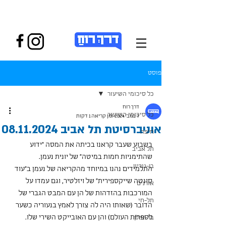
פוסט
כל סיכומי השיעור
דרך רוח
כל סיכומי השיעור
7 בנוב׳ 2024
זמן קריאה 1 דקות
אוניברסיטת תל אביב 08.11.2024
חיפה
בשבוע שעבר קראנו בכיתה את המסה "ידוע 
תל אביב
שהתימניות חמות במיטה" של יונית נעמן. 
בן-גוריון
התלמידים נהנו במיוחד מהקריאה של נעמן ב"עוד 
סונטה שייקספירית" של ויזלטיר, וגם עמדו על 
אורנים
המורכבות בהזדהות של הן עם המבט הגברי של 
תל-חי
הדובר (שאותו היה לה צורך לאמץ בנעוריה כשער 
לספרות העולם) והן עם האובייקט השירי שלו. 
בר-אילן