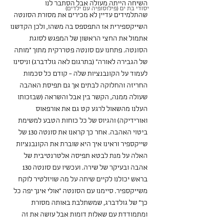
השיחה הייתה מעולה אבל הסתבר לנו 
יסודי בת ים (פילוסופיה עם ילדים)
שהתלמידים עדיין לא מכירים את מסורת הסונטה 
השייקספירית אז התפספס בה משהו, ולכן הקדשנו 
אתמול את החצי הראשון של המפגש לסוגת 
הסונטה. פתחנו עם סונטה פטררקית מתוך "מותה 
של הגבירה לאורה" (בתרגום לאה גולדברג) וניסינו 
לעמוד על הקונבנציות שלה - קודם כל סכמות 
החריזה והחלוקה לבתים אך גם תפיסת האהבה 
שעולה ממנה, הקשר בין אבל והשראה (שבזכותו 
העלנו מהשאול לרגע קט גם את אורפאוס 
ואורידיקה) והגיוס של כל כוחות הטבע למשימת 
ביטוי האהבה. אחר כך קראנו את סונטה 130 של 
שייקספיר וראינו איך היא שוברת את הקונבנציות 
האלה על מנת לבטא תפיסה אלטרנטיבית של 
אהבה ובעיקר של שירה. ועכשיו עם סונטה 130 
בראש יכולנו לקיים שיחה על מה שויזלטיר לוקח 
משייקספיר. סיימנו עם הסונטה "אולי אינך יפה כל 
כך" של גולדברג, שמשתלבת באותה מסורת 
ומתמודדת עם שאלות דומות אבל עושה את זה 