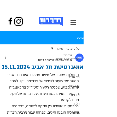
פוסט
כל סיכומי השיעור
דרך רוח
כל סיכומי השיעור
14 בנוב׳ 2024
זמן קריאה 2 דקות
אוניברסיטת תל אביב 15.11.2024
חיפה
התחלנו בשחזור של שיעור מוצלח מאורנים - סביב 
תל אביב
המסה 'מקצועות לנשים' של וירג'יניה וולף. לאחר 
בן-גוריון
שיחת מבוא, שכללה רקע היסטורי קצר לאנגליה 
הוויקטוריאנית וכמה הערות על דמותה של וולף, 
אורנים
פנינו לקריאה.
תל-חי
בהפסקות שעשינו בין פסקה לפסקה, ניכר היה 
שהמסה הובנה היטב, ולפחות עבור מרבית חברות 
בר-אילן