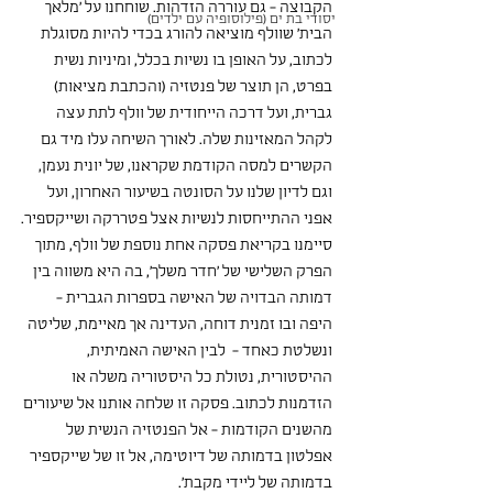
הקבוצה - גם עוררה הזדהות. שוחחנו על 'מלאך 
יסודי בת ים (פילוסופיה עם ילדים)
הבית' שוולף מוציאה להורג בכדי להיות מסוגלת 
לכתוב, על האופן בו נשיות בכלל, ומיניות נשית 
בפרט, הן תוצר של פנטזיה (והכתבת מציאות) 
גברית, ועל דרכה הייחודית של וולף לתת עצה 
לקהל המאזינות שלה. לאורך השיחה עלו מיד גם 
הקשרים למסה הקודמת שקראנו, של יונית נעמן, 
וגם לדיון שלנו על הסונטה בשיעור האחרון, ועל 
אפני ההתייחסות לנשיות אצל פטררקה ושייקספיר.
סיימנו בקריאת פסקה אחת נוספת של וולף, מתוך 
הפרק השלישי של 'חדר משלך', בה היא משווה בין 
דמותה הבדויה של האישה בספרות הגברית - 
היפה ובו זמנית דוחה, העדינה אך מאיימת, שליטה 
ונשלטת כאחד -  לבין האישה האמיתית, 
ההיסטורית, נטולת כל היסטוריה משלה או 
הזדמנות לכתוב. פסקה זו שלחה אותנו אל שיעורים 
מהשנים הקודמות - אל הפנטזיה הנשית של 
אפלטון בדמותה של דיוטימה, אל זו של שייקספיר 
בדמותה של ליידי מקבת'.