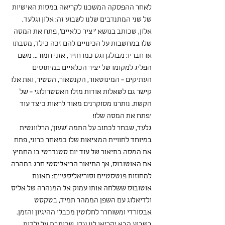
לאחר ההפסקה המשכנו לקריאה במסות האישיות 
של שני המתנדבים שלנו לשבוע זה: אלון וגלעד. 
אלון, שכותב בנושא 'יציר כלאיים', פתח את המסה 
שלו במחשבות על הכינויים להם זכה כילד, מסבתו 
או חבריו: מבולגן וגס כמו חזיר, אזני חמור... משם 
הפליג למקומו של יציר הכלאיים במיתוסים 
העתיקים - המינוטאור, הקנטאור, הסטיר, ואת אלו 
קישר גם לשאלות אודות מזלו האסטרולוגי - של 
הקשת. נותרנו מסוקרנים מאוד לראות כיצד עוד 
יפתח את המסה שלו!
גלעד, שבחר לכתוב על התמה 'שעון', הרלוונטית 
במיוחד לחוויית המציאות שלו כמאחר כרוני, פתח 
את המסה בתיאור של עוד יום סטנדרטי בו החמיץ 
את האוטובוס, אך התיאור הריאליסטי חרג במהרה 
למחוזות פנטסטיים וסוריאליסטיים: תאונת 
אוטובוס ששלחה אותו עמוק אל המנהרה של אליס 
ולדיאלוג עם השפן הממהר תמיד, בטקסט 
אבסורדי ומשוחרר לחלוטין מכבלי ההיגיון והזמן.
בשבוע הבא יקריאו לנו עדן, שכותבת על ילדות, 