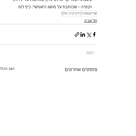
וקטיה - שכותבת על מושג ה'אנושי'. כיף לנו!
שייקספיר
וירג'יניה וולף
תל אביב
הצג הכול
פוסטים אחרונים