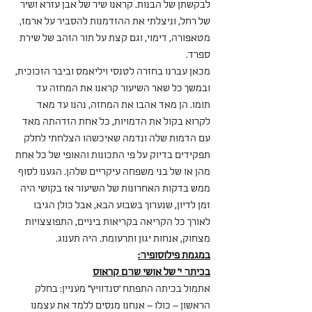
לבקשתן של הבנות. קראנו שיר של אבן עזרא ושיר 
של רחל, וניצלתי את ההזדמנות להסביר על ארמז, 
מטאפורה, דימוי, וגם קצת על תור הזהב של שירת 
ספרד.
מכאן עברנו בחזרה לטנסי ויליאמס וביבר הזכוכית, 
ובמשך כל שאר השיעור קראנו את המחזה עד 
תומו. הן מאד אהבו את המחזה, נהנו עד מאד 
לקרוא בקול את הדמויות, כל אחת הזדהתה מאד 
עם הדמות שלה ונדמה שאיכשהו הצלחתי לחלק 
תפקידים בדיוק על פי התכונות והאופי של כל אחת 
מהן או של בני משפחה עיקריים שלהן. הגענו לסוף 
ממש בדקות האחרונות של השיעור אז בקושי היה 
זמן לדיון, שנערוך בשבוע הבא, אבל כולן הגיבו 
לאורך כל הקריאה בקריאות ביניים, התפוצצויות 
מצחוק, אנחות יגון ותרעומת. היה תענוג.
במגמת פילוסופיה:
בכיתה י' של אושי שהם קראוס
אתמול בכיתה התפתח 'סנדוויץ'' מעניין: בחלק 
הראשון – כולו – אנחנו מנסים ללמד את עצמנו 