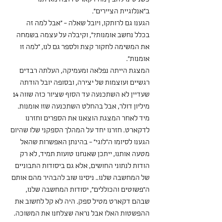
ב״אנלוגיית הציירים״.
הגענו גם לרותקו, ויובל שאלה - ״אבל למה זה 
בכלל נחשב אומנות?״, וקיבלה על עצמה בשמחה 
את המשימה לחקור קצת ולספר גם לנו, ״למה זו 
אומנות״.
המצגת הייתה נפלאה ומעמיקה, העלתה רבדים 
רגשיים ועוצמות של יצירה, ובסופה יובל הודתה 
שעדיין לא השתכנעה עד הסוף שציור כזה שווה 14 
מיליון דולר, אבל בהחלט השתכנעה שזו אומנות.
מיד לאחר המצגת הוצאנו את הספרים וחזרנו 
לדקארט. חזרנו יחד על המהלך הספקני שלו שהיום 
הגענו לסיומו ה״לוגי״ - בהינתן האפשרות שהאל 
מטעה אותנו, ייתכן שאנחנו טועות תמיד, לא רק 
הודות לנתוני החושים, אלא גם ביסודות התבוניים 
של המחשבה שלנו.. ניסינו שוב להבהיר מהם אותם 
ה״פשוטים והכוללים״, יסודות המחשבה שלנו, 
שבהם דקארט מטיל ספק. היה לא קל לחשוב את 
ההפשטות האלו אבל נראה שצלחנו את המשוכה.