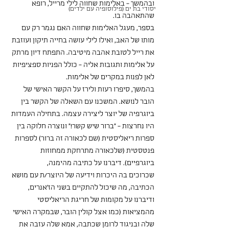
ובהמשך - באלימות שחווה לילי מרייל, רופא 
יסודי בת ים (פילוסופיה עם ילדים)
שהתאהבה בו.
בספר, מעגל האלימות שחווה האם נגמר רק עם 
מותו של האב, ואילו לילי עושה בחייה תיקון ועוזבת 
את רייל לטובת אהבה מיטיבה. התפתח דיון מרתק 
על אלימות ותגובות אליה - כולל הפניות ספציפיות 
לאן לפנות במקרים של אלימות.
בהמשך, סיפרו רעות ולירז על הקשר האישי של 
הובר לנושא. המשכנו עם השאלה של הקשר בין 
ביוגרפיה של יוצר ליצירה עצמה. בתחילה העמדות 
היו נחרצות - "ברור שיש קשר!" ונוצרה חלוקה בין 
ספרות ריאליסטית (שם לכאורה זה ברור) לספרות 
פנטסטית (שלכאורה מתרחקת ממחוזות 
ביוגרפיים). דיברנו על כתיבה מהימנה, 
שכרוכים בה היכרות וידיעה של היוצר/ת עם מושא 
הכתיבה, מה שיכול להתקיים בשני הז'אנרים, 
ודיברנו על מקומות של חריגת הריאליסטי 
מהמציאות (כמו אצל קולין הובר, שבמקרה האישי 
שלה ובניגוד לרומן שכתבה, אמא שלה עזבה את 