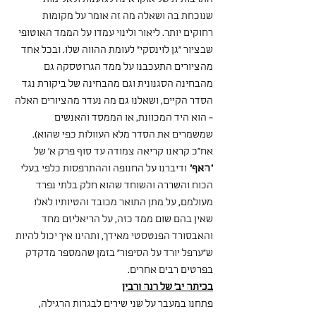
שנוכחת בה ושאלה מה זה אומר על מקומות 
רחוקים יותר. ליאור ולינוי עמדו על הממד האוטופי 
שבציור "גן לוינסקי" לעומת ההווה שלו. ובכל אחד 
מהציורים התעכבנו על ממד הגרוטסקה גם 
מהבחינה הסגנונית וגם מהבחינה של ביקורת נגד 
הסדר הקיים, ושאלנו גם מה נעדר מהציורים האלה 
- הוא היד המכוונת, או הממסד והאנשים 
שמשמרים את הסדר מלא העוולות כפי שהוא).
אח"כ קראנו קריאה צמודה עד סוף פרק א' של 
"האף"
 ודיברנו על החנופה וההתרפסות כלפי בעלי 
הכוח והשררה והשוחד שהוא חלק בלתי נפרד 
מעולמם, על מתן התואר מכובד והטיותיו לאלו 
שאין בהם שום ממד כזה, על הריאליזם מחד 
והאבסורד הפנטסטי מאידך, ותהינו איך יכול להיות 
ש"ערפל יורד על הסיפור" בזמן שהמספר מדקדק 
בפרטים רבים אחרים. 
בכיתה יב' של רנה ורבין
פתחנו במעבר על שני שירים לבגרות הרגילה, 