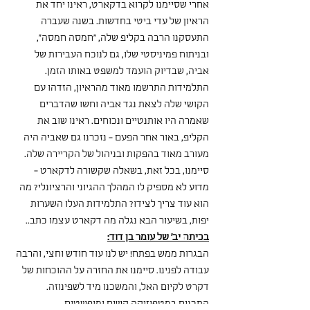
אחרי שסיימנו לקרוא בדקארט, ראינו יחד את 
הראיון של עדי ביטי בחדשות. בשנה שעברה 
התעסקנו הרבה בקליפ שלה, ״חמסה חמסה״, 
ובניתוח פמיניסטי שלו, גם לנוכח העבירות של 
אביה, שבדיוק הועמד למשפט באותו הזמן.
התלמידות התרשמו מאוד מהראיון, הזדהו עם 
הקושי שלה לצאת נגד אביה וחשו שהדברים 
שאמרה היו אותנטיים ונכוחים. ראינו שוב את 
הקליפ, באור אחר הפעם - נזכרנו גם שאביה היה 
מעורב מאוד בהפקות ובניהול של הקריירה שלה.
סיימנו, בכל זאת, בשאלה שקשורה לדקארט - 
מדוע לא מספיק לו המהלך ההגיוני והרציונלי? מה 
הוא עוד צריך לצידו? התלמידות העלו השערות 
יפות, בשיעור הבא נגלה מה דקארט עצמו כתב..
בכיתה יב' של עומר בן דוד:
הבגרות ממש בפתח! יש לנו עוד חודש וחצי, והרבה 
עבודה לפנינו. סיימנו את החזרה על ההוכחות של 
דקרט לקיום האל, והמשכנו מיד לשפינוזה. 
התכנים במטפיזיקה קשים ומופשטים.