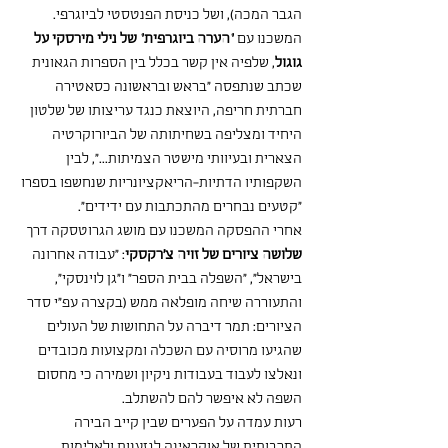
הגבר המכה), ושל כניסת הפנטסטי לביוגרפי.
המשכנו עם 
"הערה ביוגרפית" של נילי מירסקי על 
גוגול
, שלפיה אין קשר בכלל בין הספרות הגאונית 
שכתב שנתפסה "בראש ובראשונה כסאטירה 
חברתית חריפה, היוצאת כנגד עריצותו של שלטון 
היחיד ומצליפה בשחיתותה של הביורוקרטיה 
הצארית ובעיוותי מישטר הצמיתות...", לבין 
השקפותיו הדתיות-הריאקציונריות שנחשפו בספרו 
"קטעים נבחרים מהתכתבות עם ידידים".
אחרי ההפסקה המשכנו עם מושג הגרוטסקה דרך 
שלושה ציורים של זויה צ'רקסקי
: "עבודה אחרונה 
בישראל", "השפלה בבית הספר" ו"גן לוינסקי", 
והתעוררה שיחה מופלאה ממש (בקצרה עפ"י סדר 
הציורים: תמר דיברה על התחושות של העולים 
שהגיעו מרוסיה עם השכלה ומקצועות מכובדים 
ונאלצו לעבוד בעבודות ניקיון ושמירה כי מחסום 
השפה לא איפשר להם להשתלב.
רעות עמדה על הפערים שבין קייב הבירה 
התרבותית של אוקראינה לגזענות ולאלימות 