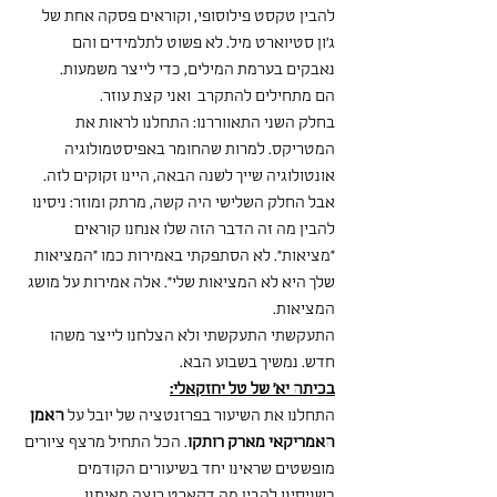
להבין טקסט פילוסופי, וקוראים פסקה אחת של 
ג'ון סטיוארט מיל. לא פשוט לתלמידים והם 
נאבקים בערמת המילים, כדי לייצר משמעות.
הם מתחילים להתקרב  ואני קצת עוזר.
בחלק השני התאווררנו: התחלנו לראות את 
המטריקס. למרות שהחומר באפיסטמולוגיה 
אונטולוגיה שייך לשנה הבאה, היינו זקוקים לזה.
אבל החלק השלישי היה קשה, מרתק ומוזר: ניסינו 
להבין מה זה הדבר הזה שלו אנחנו קוראים 
"מציאות". לא הסתפקתי באמירות כמו "המציאות 
שלך היא לא המציאות שלי". אלה אמירות על מושג 
המציאות.
התעקשתי התעקשתי ולא הצלחנו לייצר משהו 
חדש. נמשיך בשבוע הבא.
בכיתה יא' של טל יחזקאלי:
התחלנו את השיעור בפרזנטציה של יובל על 
האמן 
האמריקאי מארק רותקו
. הכל התחיל מרצף ציורים 
מופשטים שראינו יחד בשיעורים הקודמים 
כשניסינו להבין מה דקארט רוצה מאיתנו 