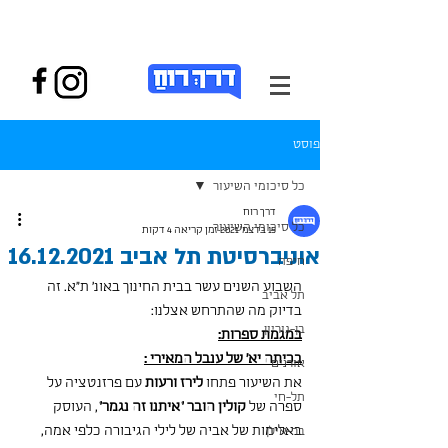
פוסט
כל סיכומי השיעור
דרך רוח
כל סיכומי השיעור
15 בדצמ׳ 2021
זמן קריאה 4 דקות
אוניברסיטת תל אביב 16.12.2021
חיפה
השבוע השנים עשר בבית החינוך באונ' ת"א. זה 
תל אביב
בדיוק מה שהתרחש אצלנו:
בן-גוריון
במגמת ספרות:
בכיתה יא' של ענבל המאירי :
אורנים
את השיעור פתחו 
לירז ורעות
 עם פרזנטציה על 
תל-חי
ספרה של 
קולין הובר "איתנו זה נגמר"
, העוסק 
באלימות של אביה של לילי הגיבורה כלפי אמה, 
בר-אילן