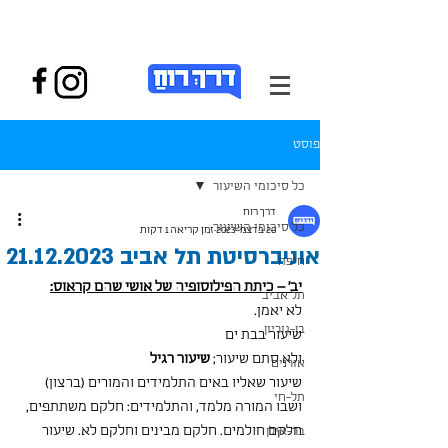
פוסט
כל סיכומי השיעור
דרך רוח
כל סיכומי השיעור
20 בדצמ׳ 2023
זמן קריאה 1 דקות
אוניברסיטת תל אביב 21.12.2023
חיפה
יב' – כיתת הפילוסופיה של אושי שהם קראוס:
תל אביב
לא יאמן.
בן-גוריון
שיעור בבת ים
ולא סתם שיעור; 
שיעור רגיל
אורנים
שיעור שאליו באים התלמידים והמורים (ברצון) 
תל-חי
ושבו המורה מלמד, והתלמידים: חלקם משתתפים, 
חלקם חולמים. חלקם מבינים וחלקם לא. שיעור 
בר-אילן