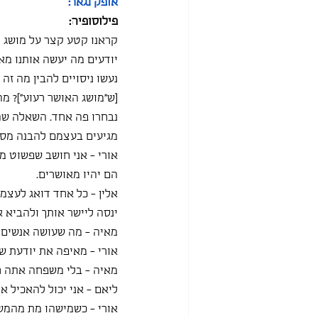
אופק נגאר:
פילוסופיה:
קראנו קטע קצר על מושג ה
יודעים מה יעשה אותנו מא
נעשו ניסויים להבין מה זה
[ש״מושג האושר רעוע״]? מ
נבחרו פה אחד. השאלה שהנ
מגיעים בעצמם להבנה מסו
אורי - אני חושב שפשוט 
הם יהיו מאושרים.
אלין - כל אחד דואג לעצמו
ינסה ליישר אותך ולהביא א
מאיה - מה שעושה אנשים 
אורי - מאיפה את יודעת ש
מאיה - בלי משפחה אתה חי 
ליאם - אני יכול להאכיל א
אורי - כשמישהו מת מהמש