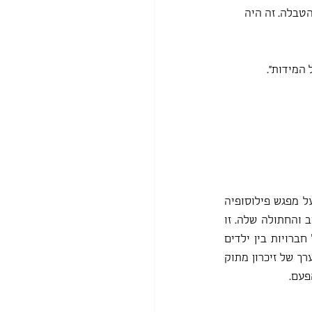
טבלה. זה היה 
המידות".
עשינו הצבעה אבל השיחה פשוט לא קרתה. הילדים היו עייפים מאוד. כשהצעתי לוותר הפעם על מפגש פילוסופיה 
לטובת המשך קריאה בגורג'י נעניתי בקריאות הקלה. ובכן המשכנו לקרוא על ההרפתקה של אביב והחתולה שלה. זו 
היתה הזדמנות טובה לדבר על רגשות אמביוולנטיים,  על התפתחויות מעניינות ולא צפויות של חברויות בין ילדים 
לילדים,  ילדים לחיות. דברנו על הקושי בהתמודדות ובהכרה עם מציאות לא רצויה.  דברנו על ערך של זיכרון מתוק 
פעם.