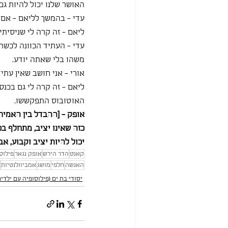
האושר שלנו יכול להיות גם
עדי - בהמשך לליאם - אם ה
ליאם - זה קרה לי שניסיתי
עדי - העתיד הכוונה לכשתה
משהו בלי שאתה יודע.
אורי - אני חושב שאין עתיד
האוטובוס התפקששו.
אופק - [ההבדל בין האמירה
כזה שאינו יציב, מתחלף בכא
יכול להיות יציב וקבוע, אב
קאנט
הדר הירש
אופק נגאר
פילוס
האנשה
חלפי
מושג
אמביוולנטיות
יסודי בת ים (פילוסופיה עם ילדים