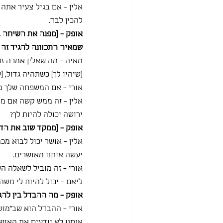
אלין - אם בגיל צעיר אתה
להכין לבד.
אופק - [מפנה את השיחה ב
שמאיה התכוונה להגיד זה 
מאיה - מה שאלין אמרה זה 
[שיהיו לך] כשתהיה גדול, 
אורי - אם המשפחה שלך מת
אלין - זה ממש קשה אם מי
ירושה יכולה להיות לך?
אופק - [ממקד שוב את הדיו
אלין - אושר יכול לבוא מכ
יעשה אותנו מאושרים.
אורי - זה מוביל לשאלה הש
ליאם - יכול להיות לי משהו
אופק - מה ההבדל בין להג
אורי - ההבדל הוא שב״מוש
אנחנו לא יודעים את האושר