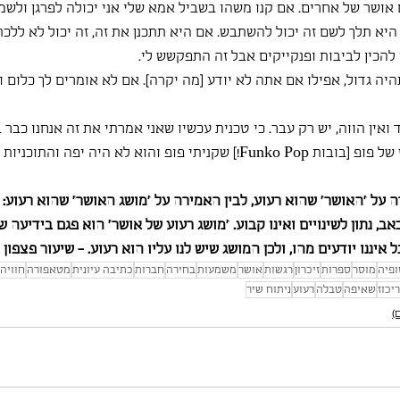
 אושר של אחרים. אם קנו משהו בשביל אמא שלי אני יכולה לפרגן ולשמ
יא תלך לשם זה יכול להשתבש. אם היא תתכנן את זה, זה יכול לא ללכת 
 להכין לביבות ופנקייקים אבל זה התפקשש לי.
יה גדול, אפילו אם אתה לא יודע [מה יקרה]. אם לא אומרים לך כלום ו
 ואין הווה, יש רק עבר. כי טכנית עכשיו שאני אמרתי את זה אנחנו כבר 
ליאם - זה קרה לי גם בכנס של פופ [בובות Funko Pop!] שקניתי פופ והוא לא היה י
 על ״האושר״ שהוא רעוע, לבין האמירה על ״מושג האושר״ שהוא רעוע: ״
ב, נתון לשינויים ואינו קבוע. ״מושג רעוע של אושר״ הוא פגם בידיעה ש
ל איננו יודעים מהו, ולכן המושג שיש לנו עליו הוא רעוע. - שיעור פצפון
ופיה
מוסר
ספרות
זיכרון
רגשות
אושר
משמעות
בחירה
חברות
כתיבה עיונית
מטאפורה
חוויה
ריכוז
שאיפה
טבלה
רעוע
ניתוח שיר
)