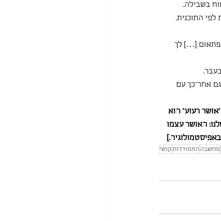
וח בשבילה.
לפי התוכנית.
פתאום […] לך 
בעבר.
פה והתוכניות גם אחר־כך עם 
אושר רעוע״ הוא 
לנו: האושר עצמו 
 באפיסטמולוגיה.]
מחשבה
התמודדות
קושי