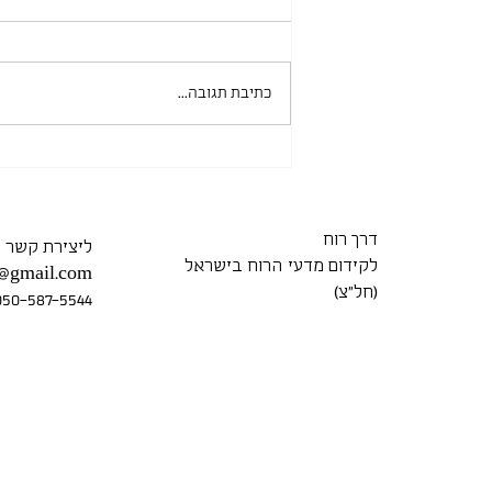
כתיבת תגובה...
יסודי בת ים 29.05.2025
דרך רוח
ליצירת קשר
לקידום מדעי הרוח בישראל
7@gmail.com
(חל״צ)
050-587-5544