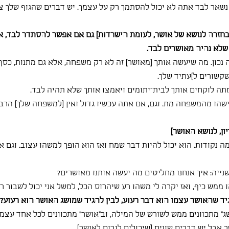
 נשאר לבד אתה לא יכול להסתמך רק על עצמך. יש דברים שהגוף שלך צר
חזרה לנושא של אושר, לעומת הישרדות] גם אם אפשר להסתדר לבד, א
שלא נהיה מאושרים לבד.
נכון. מה שיעשה אותך [מאושר] זה לא רק משפחה, אלא גם מתנות, כסף,
[שקשורים ל]עתיד שלך.
ה לוקחים אותך לבית־יתומים ויאמצו אותך שלא תהיה לבד.
שהו מהמשפחה מת. וגם, אם אתה עכשיו גדול ואין [למשפחה שלך] הרבה
ן, לנושא האושר]
מה נקודות. הוא יכול להיות דבר שמח ואז הוא הופך למשהו עצוב. וגם אנ
נייה: איך אנחנו מחליטים מה יעשה אותנו מאושרים?
 ממש כיף, ואז יקרה לי משהו רע שיהרוס הכל, למשל אני יכול לשבור רגל
יד שהאושר עצמו הוא דבר רעוע, לבין להגיד שמושג האושר הוא רעוע?
ג״ מתכוונים ממש לשורש של המילה, וב״אושר״ מתכוונים לכל אחד עצמו
 אבל יש דברים שונים [שיכולים לגרום לאושר].