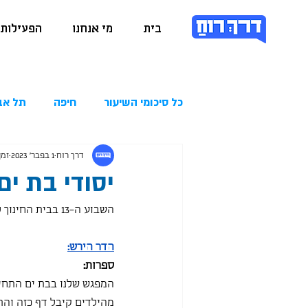
בית
מי אנחנו
הפעילות 
כל סיכומי השיעור
חיפה
תל אב
דרך רוח
1 בפבר׳ 2023
זמן 
יסודי בת ים 2.02.2023
השבוע ה-13 בבית החינוך למדעי הרוח לתלמידי היסודי בבת ים .
הדר הירש:
ספרות:
המפגש שלנו בבת ים התחיל
מהילדים קיבל דף כזה והת