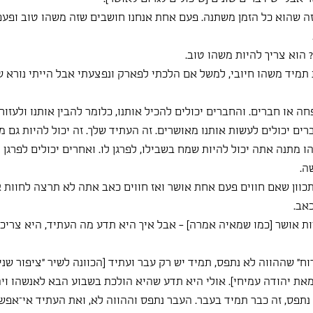
זה שהוא כל הזמן משתנה. פעם אחת אנחנו חושבים שזה משהו טוב ופעם
 הוא צריך להיות משהו טוב.
ת תמיד משהו חיובי, למשל אם הלכתי לפארק ונפצעתי אבל הייתי נורא ש
 או חברים. והחברים יכולים להכיל אותנו, כלומר להבין אותנו ולעזור ל
ים יכולים לעשות אותנו מאושרים. זה העתיד שלך. זה יכול להיות גם 
ו מתנה אתה יכול להיות שמח בשבילו, לפרגן לו. ואחרים יכולים לפרגן ל
ה.
תכוון שאם חווים פעם אחת אושר ואז חווים כאב אתה לא תרצה לחוות 
כאב.
ות אושר [כמו שמאיה אמרה] - אבל איך היא תדע מה העתיד, היא צריכ
ח״ שההווה לא נתפס, תמיד יש רק עבר ועתיד [הכוונה לשיר ״ציפור שנייה״
מאת יהודה עמיחי]. אולי היא תדע שהיא הולכת בשבוע הבא לאנשהו ויה
 נתפס, זה כבר תמיד בעבר. העבר נתפס וההווה לא, ואת העתיד אי־אפשר