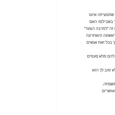
תמציתו: איננו 
ר בשבילם? האם 
 זה ״למרבה הצער״ 
אשונה והאחרונה 
 בכל זאת אנשים 
להם מלא פעמים 
 טוב לך הוא 
משפחה.
אושרים.