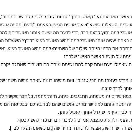
אושר מאת עמנואל קאנט, מתוך ״הנחות יסוד למטפיזיקה של המידות״, ש
ושרים. השאלות שנשאלו: איך אנשים הגיעו מעצמם ל[דעת] מה זה אוש
 אושר? למה נחוץ לדעת הכל [כדי לדעת מה יעשה אותנו מאושרים]? למה
ה באמת יעשה אותו מאושר? למה מושג האושר רעוע כל־כך? השאלות הר
חתה את הדיון הייתה שילוב של השתיים: למה מושג האושר רעוע, ואיך
ימת של מושג האושר האישי שלהם?
מה שאפילו פעם אחת קרה להם ושימח אותם הם חושבים שאם זה יקרה 
, ויודע בעצמו מה הכי טוב לו. ואם מישהו רואה שאתה עושה משהו שלא
ותך לדרך טובה.
למאושרים זה משפחה, תחביבים, כיתה, חיות־מחמד. כל דבר שקשור ל
זה יעשה אותם למאושרים? יש אנשים שהם לבד בעולם ובכל־זאת הם מ
לבד, אין מי שיגדל אותך ויאכיל אותך.
ת עצמי ולדאוג לעצמי. אני יכול למכור דברים כדי להשיג כסף.
פחה יש ירושה, אפשר להסתדר מהירושה [גם כשאתה נשאר לבד].