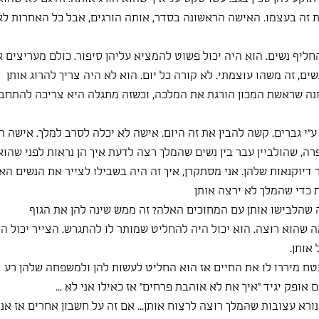
 זה בעצמו. האישה הראשונה בסדר, אותה הורגים, אבל כל האחרות לא
ליף נשים. הוא היה יכול פשוט להמציא עליהן סיפור. כולם מעריצים א
שים, זה משהו עוצמתי. לא קורה כל יום. הוא לא היה צריך להרוג אותן
מונה שראשת המכון הורגת את המלכה, וכשזה מתגלה היא צריכה להתחב
ע״י גברים. קשה להבין את זה היום. אישה לא יכלה לסרב למלך. אישה הי
ה, שהולביין עבר בין נשים שהמלך רצה לדעת איך הן נראות לפני שהוא
ר דיוקנאות שלהן. אני מסתקרן, איך זה היה בשבילו לצייר את הנשים האל
ת כדי שהמלך לא ירצה אותן
שהלבישו אותן עם המחוכים האלה? זה ממש שינה להן את הגוף
 שהוא רוצה. הוא יכול היה להחליט שמותר לו להתגרש. הצייר יכול הי
אותן.
 בטח מיררו לו את החיים אז הוא החליט לעשות להן ולמשפחה שלהן רע
ורא עצובות שהמלך רוצה לרצוח אותן... אם זה על חשבון אחרים אז אני ל