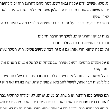
. מלא אנשים ידעו על זה ובאו לשם. למה סתם להרוג? היה יכול להיפר
ם הראשונה שאנחנו מדברים על מלאך/שטן. (אני לא בטוח שהיה כלא)
אך ושטן?
ם טובים ורעים. דברנו על זה גם בנדנד (שיחה מלפני כמה שבועות בה עס
ת יבואו ויהרגו אותו. למלך יש הרבה חיילים
דנד בין הנשים. הנדנדה עולה ויורדת.
ות עם זה שהוא הרג אותן, גם אם זה דבר שנחשב פלילי. הוא המלך שעוב
רנו על אנשים מרמים. דניאל אמרה שבמשחקים למשל אנשים משנים את 
 וזה קשור
ור על מישהי שרצתה להיות צעירה לנצח והתרחצה בדם של בנות צעירו
כול לעשות דבר אחר, למשל להמציא שמועות שהאישה בוגדת ואז הוא לא
ו כנשים כמו חולצה או משהו. גם נשים, אנחנו, לא יכולות להחליף גבר
ראות דברים מפחידים. אני רואה דברים מפחידים בטלוויזיה עם סבתא 
וקע להן סכין בגב. עשו טקס על איך שהוא הורג אותה. זה גם לא שהוא