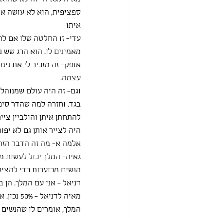
ספציפית, הוא לא עושה את
איתו
עדי- זו החלטה שלו אם להח
מאמינים לו. הוא הרג שש נ
אופק- זה מזכיר לי את ני
עצמה.
וגם- זה היה עולם שמנוהל 
בגד. וחזרה למה שהדר סיפר
להתחתן איתן והולביין ציי
היה לצייר אותן גם לא יפו
אלמה א- מה זה הדבר הזה 
גאיה- המלך יכול לעשות מה
הנשים מכוערות כדי להציל 
דניאל - אני עם המלך. הן
מאיה לדניאל - 50% נכון. אם אופק יגיד "איך את לא אוהבת פרחים" אז כאילו אני לא ...
המלך, אומרים לו שהנשים נ