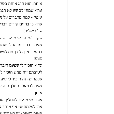
אותה. הוא הרג אותה בטקס
ארז- שמתי לב שזו לא הפע
אופק - למה מדברים על מל
ארז- כי בחיים קורים דברי
של ביאליק)
שקד לגאיה- אי אפשר שהבנו
גאיה- נדנד כמו המלך שמתנ
דניאל - אין כל כך מה לעש
עצמו
עדי- הזכיר לי שפעם דיב
לטובתם וזה ממש הזכיר לי
אלמה ש- זה הזכיר לי סיפ
גאיה לדניאל- המלך היה י
אותן.
אגם- אי אפשר להחליף אותנ
ארז לאלמה ש- אני אוהב ל
מאיה לגאיה- זה לא שהוא ת