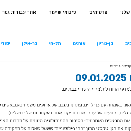
שלנו
פרסומים
סיכומי שיעור
אתר עבודות גמר
יב
בן-גוריון
אורנים
תל-חי
בר-אילן
יסודי 
יאה 4 דקות
0
מדעי הרוח לתלמידי היסודי בבת ים.
התגעגענו לילדי בת ים!  נפגשנו בשמחה עם 13 ילדים. פתחנו בסבב של ארועים משמחי
יגלים, מופעים של עומר אדם וביקור אחד באקווריום של ירושלים).
 את המפגשים האחרונים: הסיפור מהמיתולוגיה היוונית על תחרות הציי
ות את הגן, טקסט מתוך "מהי פילוסופיה" ששאל שאלות על תפקידה של