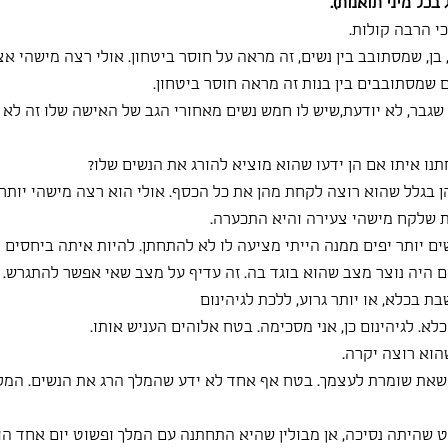
בכל מיני תואנות).
 הרבה קולות.
בן, שמסתובב בין נשים, זה מראה על חוסר ביטחון. אולי רצה מישהי אצ
 שמסתובבים בין בנות זה מראה חוסר ביטחון.
שגבר, לא יודעת,שיש לו חמש נשים מאחורי הגב של האישה שלו זה לא י
ו איתו אם הן ידעו שהוא מוציא להורג את הנשים שלו?
 בגלל שהוא רוצה לקחת מהן את כל הכסף. אולי הוא רצה מישהי יותר 
ות שלקח מישהי צעירה והיא התכערה.
ם יותר יפים ממנה הייתי מציעה לו לא להתחתן. להיות איתה ביחסים ו
ם היה נוצר מצב שהוא בוגד בה. זה עדיף על מצב שאי אפשר להתגרש. ז
ת בכלא, או יותר גרוע, ללכת לגיהינום
לא. לגיהינום כן, אני מסכימה. בטח אלוהים העניש אותו.
הוא רוצה יקרה.
ד שאת שומרת לעצמך. בטח אף אחד לא ידע שהמלך הרג את הנשים. המ
שהיתה נסיכה, אן מבולין שהיא התחתנה עם המלך ופשוט יום אחד הו