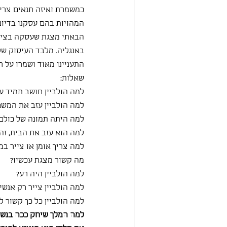
כמשמרת ואיזה תנאים צריכ
המהויות בהם עסקנו בדיוני
באנגליה. מלבד העיסוק שלו
התעניינו מאוד ושמרו על ר
שאלות:
למה הולביין חושב תמיד על
למה הולביין עזב את המשפח
למה היתה תמונה של כולם 
למה הוא עזב את הבית, זה
למה צריך אומן או צייר ב
מה קשור מצגת עכשיו?
למה הולביין היה רע?
למה הולביין צייר רק אנשי
למה הולביין כל כך קשור ל
למה המלך שיחק ככה בנשים