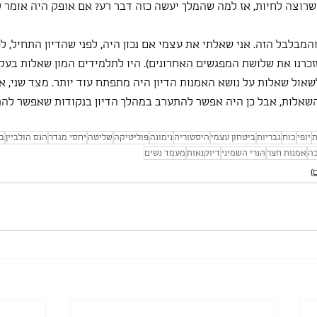
שרוצה לחיות, אז למה שהמלך יעשה כזה דבר רע? אם אופק היה אומר לי
מבלבל הזה. אני שאלתי את עצמי אם נכון היה, לפני שהדיון התחיל, לכו
זכרנו את שלושת המפגשים האחרונים). היו לתלמידים המון שאלות בעקב
שאול שאלות על נושא האמנות הדיון היה מתפתח עוד יותר. מצד שני, א
השאלות, אבל כן היה אפשר להתערב במהלך הדיון בנקודות שאפשר להת
ת
יופי
כוח
גבריות
ביטחון עצמי
היסטוריה
נימונה
פוליטיקה
שליטה
יחסי מגדר
הנס הולביין
ב
כה
אמנות חצר
הנרי השמיני
דיוקנאות
מעמד נשים
)