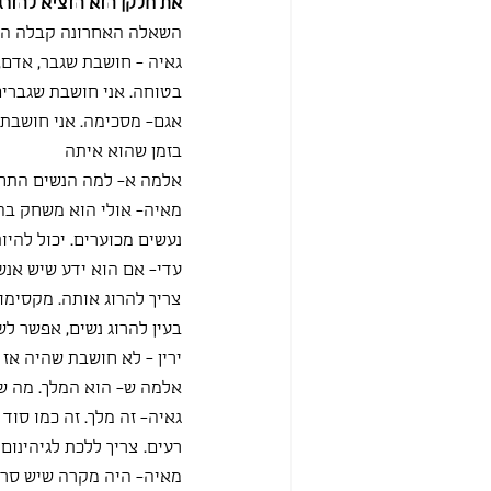
את חלקן הוא הוציא להורג 
השאלה האחרונה קבלה הכי
גאיה - חושבת שגבר, אדם, 
בטוחה. אני חושבת שגברים
אגם- מסכימה. אני חושבת 
בזמן שהוא איתה
אלמה א- למה הנשים התחתנ
מאיה- אולי הוא משחק בהן
נעשים מכוערים. יכול להי
עדי- אם הוא ידע שיש אנשי
צריך להרוג אותה. מקסימו
בעין להרוג נשים, אפשר לשב
ירין - לא חושבת שהיה אז כ
אלמה ש- הוא המלך. מה ש
גאיה- זה מלך. זה כמו סו
רעים. צריך ללכת לגיהינום
מאיה- היה מקרה שיש סרט 