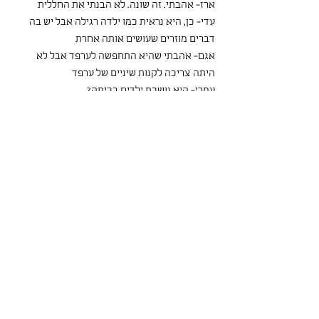
ארז- אהבתי. זה שונה. לא הבנתי את החללית 
עדי- כן, היא נראית כמו ילדה רגילה אבל יש בה 
דברים מוזרים שעושים אותה אחרת 
אגם- אהבתי שהיא התחפשה לערפד אבל לא 
היתה צריכה לקנות שיניים של ערפד
עמרי- היא נושכת ילדים בכיתה? 
עדי- כן. בגלל זה אני פוחדת ממנה. 
אופק- הבנתי למה את, הכותבת, לא אוהבת את 
הדמות. היא באמת מפחידה. בהתחלה גרמת לה 
להישמע מגניבה אבל בסוף הבנתי שאת לא אוהבת 
אותה. 
עדי- הערפדית מקנאה במספרת כי היא רוצה 
להיות כמו כולם. תאר לעצמך שארז יום אחד יהפוך 
ללטאה...
גאיה- כן, יש כזה בסרטים שראינו. בנימונה שהיא 
הופכת לכל מיני חיות, באחי הדוב שהילד הופך 
לדוב, בסרט עם הלטאות שראינו בשנה שעברה
הדר הירש
אופק נגאר
פילוסופיה
פרשנות
זהות
ספרות
דמיון
פחד
קנאה
כתיבה יוצרת
דימוי עצמי
דמויות
בילבי
רגישות
שונות