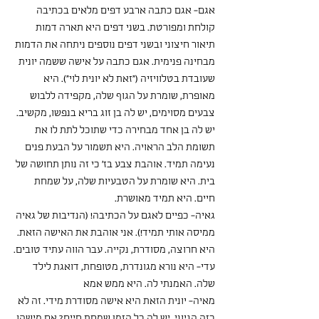
אגם- אגם כתבה ארבע דפים מלאים בכתיבה 
קולחת ומפורטת. בשני דפים היא תארה דמות 
תיאור חיצוני ובשני דפים נוספים ניתחה את הדמות 
מבחינה פנימית. אגם כתבה על אישה ששמה יונית 
שעובדת בטלוויזיה ("זאת לא יונית לוי"). היא 
מאופרת, שומרת על הגוף שלה, מקפידה ללבוש 
צבעים מסוימים, יש לה בן זוג בריא בנפשו, מקשיב. 
יש לה בן אחד מבחירה כדי שתוכל לתת לו את 
תשומת הלב הראויה. היא תשמור על הבעת פנים 
נעימה תמיד. אוהבת צבע בז' כי זה נותן תחושה של 
בית. היא שומרת על הטבעיות שלה, על שמחת 
חיים. היא תמיד מאושרת. 
גאיה- כפיים לאגם על הכתיבה! (הנדיבות של גאיה 
ממיסה אותי תמיד!). אני אוהבת את האישה הזאת. 
היא חרוצה, מסודרת, נקייה. עבר הווה עתיד טובים.
עדי- היא נורא מגונדרת, מטופחת, דואגת לילד 
שלה. האמנתי לה. היא ממש אמא
מאיה- יונית הזאת היא אישה מסודרת מידי. זה לא 
כזה הגיוני. יש לה כל הזמן שמחת חיים? אם מישהו 