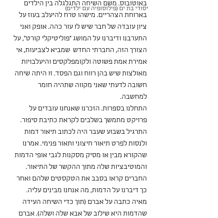
באוטובוס. משם השיחה התגלגלה בין הילדים 
יסודי בת ים (פילוסופיה עם ילדים)
בארוחת הצהריים. מישהו טרח להיעלב בעוז על 
ציון עובדה של חבר שיש לו עור כהה. אופק ואני 
התערבנו ודיברנו על המושג "פוליטיקלי קורט", על 
הצורך הזה, החברתי החדש  שמביא לצביעות, אי 
אמירת אמת פשוטה ולקומפלקסים והיעלבויות 
מאולצות שיש בהן רווח וגם הפסד. זו היתה שיחה 
חשובה לדעתי שאני מקווה שתהיה חומר 
למחשבה. 
התחלנו בספרות. הזכרנו שאנחנו עובדים על 
פרויקט מתמשך בשלבים לקראת כתיבת סיפור. 
התרגיל בשבוע שעבר היה לכתוב תיאור דמות 
ולנסות לפרט תיאור חיצוני ותאור פנימי. אמרנו 
שהקורא מבין או מסיק מסקנות לגבי אופי הדמות 
והמוטיבציות שלה מתוך ההקשר של התיאור. 
החברים קראו בסבב את הטקסטים שלהם ואחר 
כך דיברנו על הדמות, מה אנחנו מבינים עליה.
מאיה כתבה על אברם (תוך כדי השיחה העידה 
שהדמות היא שילוב של אבא שלה ושלה). אברם 