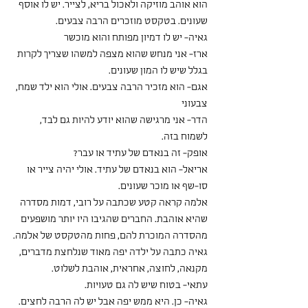
הוא אוהב מוזיקה ולאכול בריא, לצייר. יש לו אוסף 
שעונים. בטקסט מוזכרים הרבה צבעים.
גאיה- יש לו דמיון מפותח והוא מוכשר 
ארז- אני מנחש שהוא מצפה למשהו שצריך לקרות 
בגלל שיש לו המון שעונים.
אגם- הוא מזכיר הרבה צבעים. אולי הוא ילד שמח, 
צבעוני 
הדר- אני מרגישה שהוא יודע להיות גם לבד, 
לשמוח בזה.
אופק- זה בנאדם של עתיד או עבר?
אריאל- הוא בנאדם של עתיד. אולי יהיה צייר או 
סו-שף או מוכר שעונים.  
אלמה קראה קטע שכתבה על רובי, דמות מסדרה 
שהיא אוהבת. החברים שהגיבו היו יותר מושפעים 
מהסדרה המוכרת להם, פחות מהטקסט של אלמה.
גאיה כתבה על ילדה יפה מאוד שנלחצת מדברים, 
מקנאה, לחוצה, אחראית, אוהבת לשלוט. 
עתאי- בטוח שיש לה גם טעויות. 
גאיה- כן. היא ממש יפה אבל יש לה הרבה לחצים. 