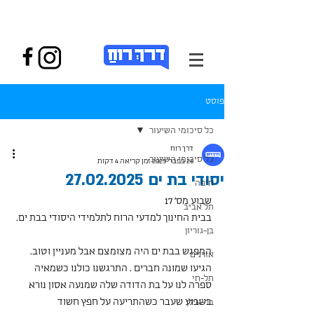
פוסט
כל סיכומי השיעור
דרך רוח
כל סיכומי השיעור
26 בפבר׳ 2025
זמן קריאה 4 דקות
יסודי בת ים 27.02.2025
חיפה
שבוע מס׳ 17 
תל אביב
בבית החינוך למדעי הרוח לתלמידי היסודי בבת ים.
בן-גוריון
המפגש בבת ים היה מצומצם אבל מעניין וטוב. 
אורנים
הגיעו שמונה חברים . התרגשנו כולנו כשמאיה 
תל-חי
ספרה לנו על בת הדודה שלה שמנעה אסון נורא 
בשבוע שעבר כשהתריעה על חפץ חשוד 
בר-אילן