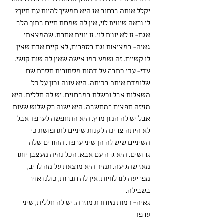
יקלל אותה ברחוב אז היא תמשיך להיות עם חיוך? 
לי נראה שיונית לוי, אין לה שמחת חיים בתוך הלב
אגם- זו לא יונית לוי. זו יונית אחרת. שהמצאתי
גאיה- במציאות וגם בספרים, לא קיים אדם שאין 
לו קשיים. זה נשמע כמו אישה שאין לה שום קושי. 
עדי- עדי כתבה על דמות מסתורית חסרת שם 
שלומדת איתה בכיתה. היא עונה נכון על כל 
השאלות אבל נכשלת במבחנים. יש לה חללית. היא 
מזיזה חפצים במחשבה. היא ישנה רק שלוש שעות 
אבל יש לה המון מרץ. היא התחפשה לערפד אבל 
לא היתה צריכה לקנות שיניים לתחפושת כי 
השיניים שיש לה הן שיני ערפד. ההורים שלה 
גרושים. היא גרה עם אבא. הכל נהיה מעצבן יותר 
מאז שהגיעה. תמיד היא מוצאת על מה לריב, 
מפריעה לנו לחיות. אין לה חברות, כולנו אויר 
בשבילה. 
גאיה- דמות מיוחדת מוזרה. יש לה חללית, שיני 
ערפד