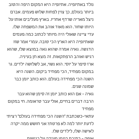
נולד באתיופיה. אתיופיה היא המקום היפה והטוב 
ביותר בעולם, כך צוין לפחות שלוש פעמים. אברם 
ניצל מאריה שרדף אחריו. בארץ מעליבים אותו על 
היותו שחור. הוא מאוד אוהב את המשפחה שלו. 
עדי ציינה שאולי היה מיותר לכתוב כמה פעמים 
שאתיופיה היא הארץ הכי טובה. עמרי אמר שזו 
הדגשה. גאיה אמרה שהוא גאה במוצא שלו, שהוא 
רגיש ואוהב הרפתקאות. זה מצא חן בעיניה.
ארז סיפר על יוסי. הוא נשוי, אב לשלושה ילדים. גר 
במקום מפחיד, הכי מפחיד ביקום. השנה היא 
השנה הכי מפחידה בעולם. הוא כותב יומן כבר 
שמונה שנים. 
גאיה - אם הוא כותב יומן זה סימן שהוא עבר 
הרבה דברים בחיים, אולי עבר טראומה. חי במקום 
מפחיד 
עתאי-כשכתבת "השנה הכי מפחידה בעולם" רציתי 
לדעת יותר למה לא פרטת? אני חושש ממה יקרה 
לאישה שלו, לילדים שלו. 
אופק - כתיבת היומן מעידה על רגישות 