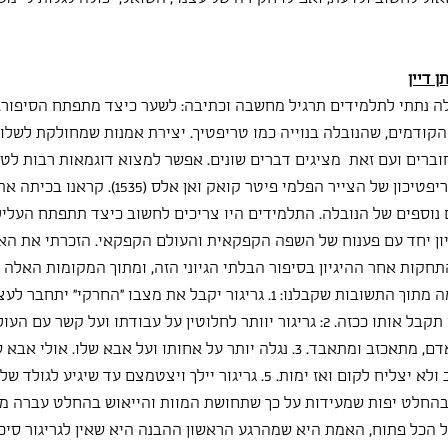
ן דיין
לה נתתי לתלמידים תרגיל מחשבה וכתיבה: לשער כיצד מתפתח הסיפור. 
ודמים, שהנובלה בנוייה כמו טריפטיך. יצירת אמנות שמחולקת לשלו
וברים ועם זאת  מציגים דברים שונים. אפשר למצוא דוגמאות רבות לטר
באמנות הנוצרית (למשל טריפטיכון של הצייר הפלמי פיטר
ם נוספים של הנובלה. התלמידים היו צריכים לחשוב כיצד תתפתח העליל
ון יחד עם פענוח של השפה הקפקאית והעולם הקפקאי. הזכרתי את האמי
תחקות אחר ההיגיון בסיפור הבלתי הגיוני הזה, ומתוך המקומות האלה 
תתפתח העלילה. הנה דוגמה מתוך התשובות שקבלנו: 1. גריגור יקבל את מצבו "החרק
קיומו האנושי. גם משפחתו תקבל אותו ככזה. 2: גריגור יוותר לחלוטין על עבודתו ועל 
הוא מתגלגל חזרה להיות אדם, מתאכזב ומתאבד. 3. נגלה יותר על אחותו ועל אבא שלו.
אותו. 4. הוא יתהפך על הגב ולא יצליח לקום ואז ימות. 5. גריגור יילך ויצטמצם עד 
ת בהחלט יפות שמעידות על כך שתחושת המוות והייאוש בהחלט עברה מ
 הכל פתוח, האמת היא שמהרגע הראשון ההבנה היא שאין לגריגור סיכו