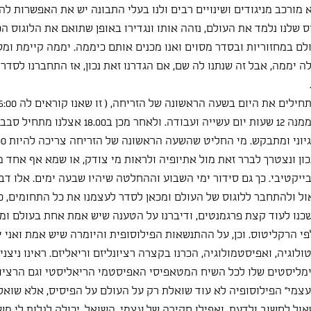
מורכב מניגודים ושינויים רבים ולנו בעלי התבונה יש את האפשרות להבי
שלנו נלמד את העולם, נזהה אותו ונגדירו באופן שתואם את הלוגוס הכל
לם במחזוריות ובסדר מסוים ואנו מכנים אותם כיממה. יממה קיימת ומס
 יממה, אבל זה שנתנו לה שם, אם הגדרנו זאת נכון, אז התחברנו לסדר ק
 נכון ונצטרך לברר זאת מול אתיופיה ולראות מי צודק, או שמא אף אחד מ
בייקטיבי. כך גם סידור ימי השבוע וההחלטה שיהיו שבעה ימים. אלו דבר
ל ולהתחבר ללוגוס של העולם ומכאן לסדר לעצמנו את כל התחומים, כשנ
שכנו לעוד קצת פרגמנטים, ודיברנו על הטענה שיש אמת אחת בעולם ומי
לפי הרקליטוס. וכן, על ההתנשאות הפילוסופית והיומרה שיש אמת ואני יו
ולוגיה, ואפיסטמולוגיה, הכרנו בקצרה רציונליזם וריאליזם. ראינו ניצנ
ימליסטים שלו לכל השיח המטאפיסי האפיסטמי הריאליסטי וגם הרציונ
צמי" הפילוסופיה לא עוד שואלת רק על העולם על הפיסיס, אלא שואלת
ול לחשוב ולדעת, ואפילו חקירה של עצמי, השואל, יכולה לגלות לי מש