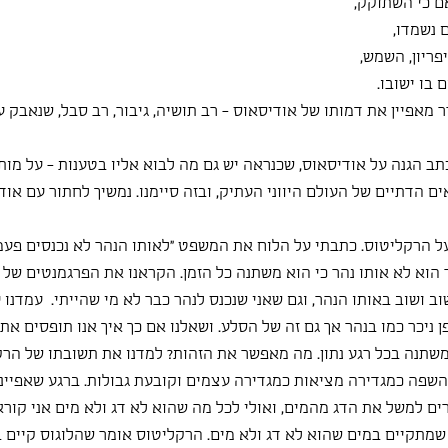
ם כי השתוקק,
 נשמדו,
פריון, השמש,
 בו ישובו.
מאפיין את דמותו של אודיסאוס - רב תושיה, גיבור, רב סבל, שנאבק על
ב הגנה על אודיסאוס, שכנראה יש גם מה לבוא אליו בטענות - על מות 
 הדתיים של העולם היווני העתיק, ובזה סיימנו. נמשיך לחתור עם אוד
על הרקליטוס. כתבתי על הלוח את המשפט "לאותו הנהר לא נכנסים פעמי
הוא לא אותו נהר כי הוא משתנה כל הזמן. הקראנו את הפרגמנטים של ה
ב ושוב באותו הנהר, וגם שאני שנכנס לנהר כבר לא מי שהייתי.  עמדנו 
 ניכר כמו בנהר אך גם זה של הסלע. ושאלנו אם כך איך אנו תופסים א
שתנה בכל רגע נתון. מה מאפשר את הזהות? למדנו את תשובתו של הרקל
 השפה כמגדירה מציאות כמגדירה עצמים וקובעת גבולות. ברגע שאפיינ
ם למשל את הדג מהמים, ואולי לכל מה שהוא לא דג ולא מים אני קוראת
 שמתקיים במים שהוא לא דג ולא מים. הרקליטוס אומר שהלוגוס קיים ב