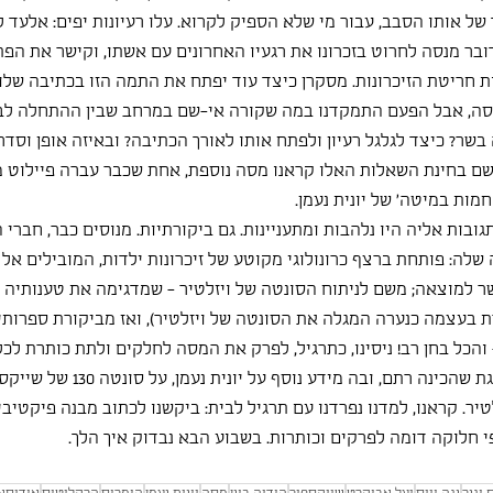
ל אותו הסבב, עבור מי שלא הספיק לקרוא. עלו רעיונות יפים: אלעד ל
ובר מנסה לחרוט בזכרונו את רגעיו האחרונים עם אשתו, וקישר את הפת
ת חריטת הזיכרונות. מסקרן כיצד עוד יפתח את התמה הזו בכתיבה שלו.
ה, אבל הפעם התמקדנו במה שקורה אי-שם במרחב שבין ההתחלה לבין
שר? כיצד לגלגל רעיון ולפתח אותו לאורך הכתיבה? ובאיזה אופן וסדר ל
ם בחינת השאלות האלו קראנו מסה נוספת, אחת שכבר עברה פיילוט מ
חמות במיטה' של יונית נעמן.
בות אליה היו נלהבות ומתעניינות. גם ביקורתיות. מנוסים כבר, חברי ה
לה: פותחת ברצף כרונולוגי מקוטע של זיכרונות ילדות, המובילים אל ת
 למוצאה; משם לניתוח הסונטה של ויזלטיר - שמדגימה את טענותיה 
רת בעצמה כנערה המגלה את הסונטה של ויזלטיר), ואז מביקורת ספרותי
והכל בחן רב! ניסינו, כתרגיל, לפרק את המסה לחלקים ולתת כותרת לכל
לקראת סיום עברנו אל מצגת שהכינה רתם, ובה 
יר. קראנו, למדנו נפרדנו עם תרגיל לבית: ביקשנו לכתוב מבנה פיקטיבי,
 חלוקה דומה לפרקים וכותרות. בשבוע הבא נבדוק איך הלך.