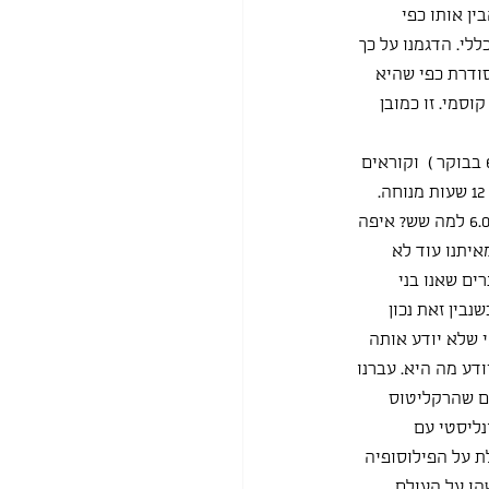
ן אותו כפי 
לי. הדגמנו על כך 
ודרת כפי שהיא 
וסמי. זו כמובן 
סיפרתי להן שבאתיופיה מתחילים את היום בשעה הראשונה של הזריחה, ( זו שאנו קוראים לה 6:00 בבוקר )  וקוראים 
לה 1:00 בבוקר, ומתחילים ממנה 12 שעות יום עשייה ועבודה. ולאחר מכן ב18.00 אצלנו מתחיל סבב 12 שעות מנוחה. 
לנו בכיתה זה נראה יותר הגיוני ומתבקש. מי החליט שהשעה הראשונה של הזריחה צריכה להיות 6.00 למה שש? איפה 
איתנו עוד לא 
ים שאנו בני 
בין זאת נכון 
 שלא יודע אותה 
דע מה היא. עברנו 
ים שהרקליטוס 
ליסטי עם 
 על הפילוסופיה 
הו על העולם.