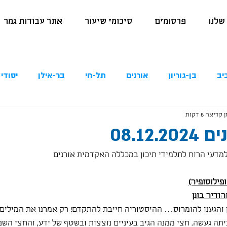
שלנו
פרסומים
סיכומי שיעור
אתר עבודות גמר
יב
בן-גוריון
אורנים
תל-חי
בר-אילן
יסודי 
 קריאה 6 דקות
08.12
למדעי הרוח לתלמידי תיכון במכללה האקדמית אורנים
פילוסופיה)
ודיה בונן
 והגענו להומרוס… ההיסטוריה חייבת להתקדם! רק אמרנו את המילים "
יתה געשה. חצי ממנה הגיב בעיניים נוצצות ובשטף של ידע, והחצי השנ