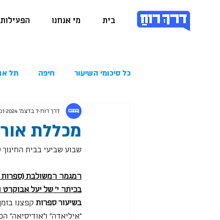
בית
מי אנחנו
הפעילות 
כל סיכומי השיעור
חיפה
תל אב
דרך רוח
7 בדצמ׳ 2024
זמן
מכללת אורנים .2024
שבוע שביעי בבית החינוך 
המגמה המשולבת (ספרות ו
בכיתה י' של יעל אבוקרט וה
בשיעור ספרות
 קפצנו בזמן
"איליאדה" ו"אודיסיאה" הכ