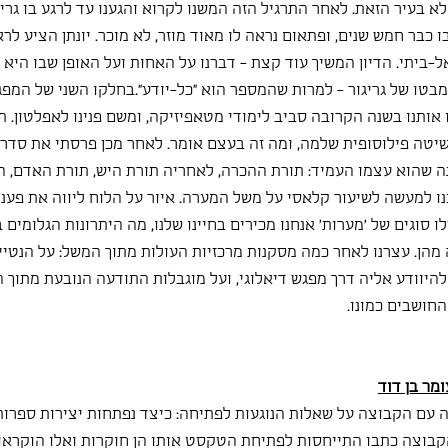
א בעיר הזאת. לאחר התרגיל הזה המשנו לקרוא והגענו עד לרגע בו גרי
ו כבר חמש שנים, ופתאום נראה לו מאוד מוזר, לא מוכר. יונתן הציע לרא
-ביתי. הדיון המשיך עוד קצת - דברנו על האחות ועל האופן שבו היא 
בטו של גריגור - למרות שהמספר הוא "כל-יודע".בחלקו השני של המפג
אותנו בשנה הקרובה סביב לימודי מטאפיזיקה, ומשם פנינו לאפלטון. ת
יטה פילוסופית שלמה, ומה זה בעצם אומר. לאחר מכן פרסתי את סדר
ה שהוא עצמו העמיד: תורת ההכרה, לאחריה תורת היש, תורת האדם, ה
ו למעשה לשיעור קלאסי על משל המערה. איור על הלוח ליווה את פענ
ו סוגים של 'מערות' אנחנו מכירים בחיינו שלנו, מה היתרונות הגלומים 
 מהן. עצרנו לאחר כמה מסקנות מרכזיות העולות מתוך המשל: על הנטיי
יוודע אליה דרך מפגש דיאלוגי, ועל מוגבלות התודעה הנובעת מתוך 
החושבים כמונו. 
ומר בן דוד
ם הקבוצה על שאלות הנוגעות לפתיחה: כיצד נפתחות יצירות ספרות? 
קבוצה כתבו התייחסות לפתיחת הטקסט אותו הן חוקרות ואלו הוקראו 