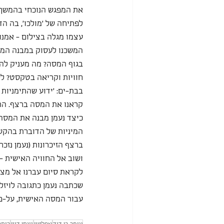
את המפגש הנוכחי בהמשך ש
לפתיחה של 'מולכו', בה הד
עצמו מגלה בצילום - אמנו
המשכנו לעסוק במבנה המס
בגוף המסה? מה מעניק לה ב
חוויות וקריאה בטקסט? לש
בבת-ים: 'ידוע שהתימניות 
קראנו את המסה ברצף. התגו
כיצד נעמן מבנה את המסה ש
המיניות של הדוברת בהקשר
ברצף הזיכרונות (נעמן נזכ
ושוב אל החוויה האישית - 
שכתבה נעמן כתגובה לויזלט
עבור המסה האישית, על-פי