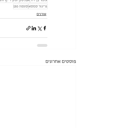
עומר בן דוד
אפלטון
יונתן דיין
רותם
גריגור סמסא
סונטה 130
אורנים
פוסטים אחרונים