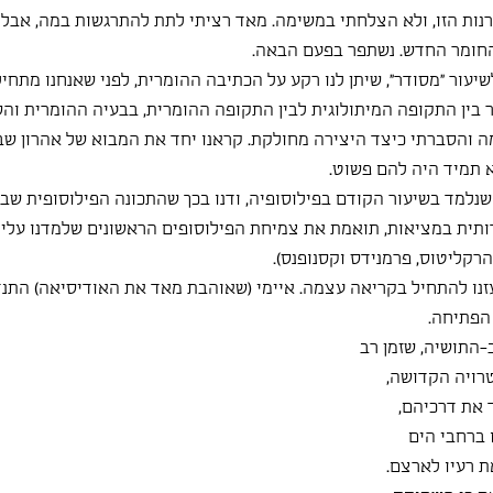
נות הזו, ולא הצלחתי במשימה. מאד רציתי לתת להתרגשות במה, אבל
החומר החדש. נשתפר בפעם הבאה. 
לשיעור "מסודר", שיתן לנו רקע על הכתיבה ההומרית, לפני שאנחנו מתחי
 בין התקופה המיתולוגית לבין התקופה ההומרית, בבעיה ההומרית והסב
 והסברתי כיצד היצירה מחולקת. קראנו יחד את המבוא של אהרון שבתא
א תמיד היה להם פשוט. 
שנלמד בשיעור הקודם בפילוסופיה, ודנו בכך שהתכונה הפילוסופית שב
תית במציאות, תואמת את צמיחת הפילוסופים הראשונים שלמדנו עליה
רקליטוס, פרמנידס וקסנופנס). 
זנו להתחיל בקריאה עצמה. איימי (שאוהבת מאד את האודיסיאה) התנ
הפתיחה. 
ב-התושיה, שזמן רב
רויה הקדושה,
 את דרכיהם,
 ברחבי הים
ת רעיו לארצם.