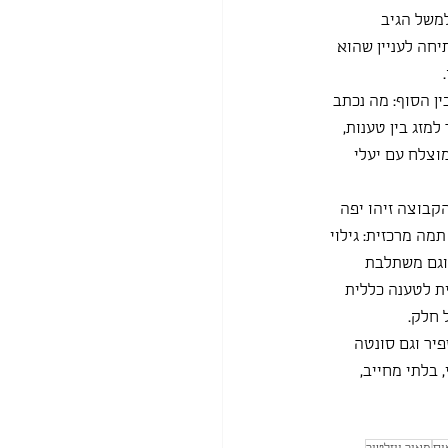
משל הגיב 
יחה לעניין שהוא 
 
 הסוף: מה נכתב 
מזג בין טענות, 
וצלח עם יעלי 
קבוצה זיהו יפה 
מה מרכזית: גילוי 
וגם משתלבת 
ת לטענה כללית 
 חלק. 
מידע נוסף על יונית נעמן, על סונטה 130 של שייקספיר וגם סונטה 
 בלתי מחייב, 