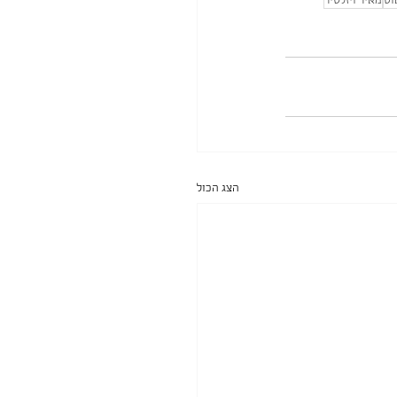
וס
מאיר ויזלטיר
הצג הכול