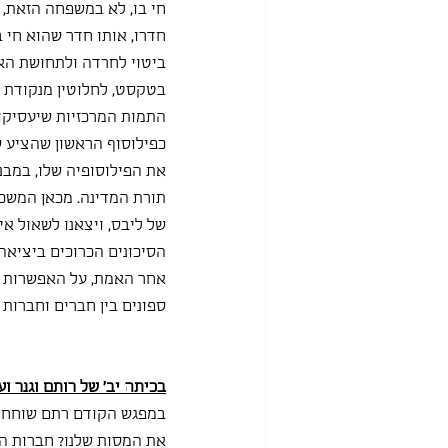
חי בו, לא במשפחה הזאת, ל
חדרו, אותו חדר שהוא חי ב
ביטוי לחרדה ולתחושת האל
בטקסט, לחלוטין מנקודת מ
התמות המרכזיות שיעסיקו 
כפילוסוף הראשון שהציע ש
את הפילוסופיה שלו, במבנ
תורת המדינה. מכאן המשכנ
של ליבס, ויצאנו לשאול איל
הסיכונים הכרוכים ביציאה
אחר האמת, על האפשרות לה
ספונים בין חברים וחברות 
בכיתה יב' של רותם וגנר וע
במפגש הקודם רתם שוחחה ע
את המסות שלנו? חברות ה