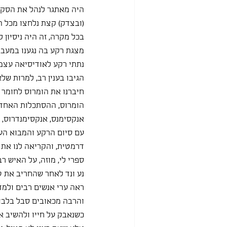
היה מאתגר לנהל את הסקר
(ובצדק) קצת נלחצו מכל 
בכל מקרה, זה היה ניסיון 
מצגת רקע בה נגענו במעבר
נתתי רקע לאודיסיאה עצמה
הגיבו בענין רב, למרות של
חיברנו את הומרוס לחומר 
הומרוס, ההסתכלות האחדו
אנקסימנס, אנקסימנדרוס, ה
עם סיום הרקע והמבוא הע
דרמטית, והקריאה לנו את 
ספרי לי, מוזה, על האיש ר
נע ונד לאחר שהחריב את ט
ראה ערי אנשים רבים ולמד
והרבה מכאובים סבל בלבו
כשנאבק על חייו ולהשיב א