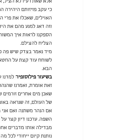
אלא שאת רעיו לא הציל, א
כי עקב פזיזותם היהירה הם
האוילים, שאכלו את פרי הי
וזה דאג למנע מהם את היום
הספקנו לראות איך המשורר 
הצליח להצילם. 
מיד נאמר בצדק שיש פה כת
לשוחח עוד קצת על החטאים
הבא. 
בשיעור פילוסופיה
 למדנו 
זאת אומרת, ואמרנו שהנהר 
שאכן מים אחרים זורמים שו
של העולם, זה שנראה באופן
אם הנהר משתנה ואם אני מ
השפה. ערכנו דיון קצר על
מבדילה אותו מדברים אחרי
נותנת קיום ייחודי לכל מה