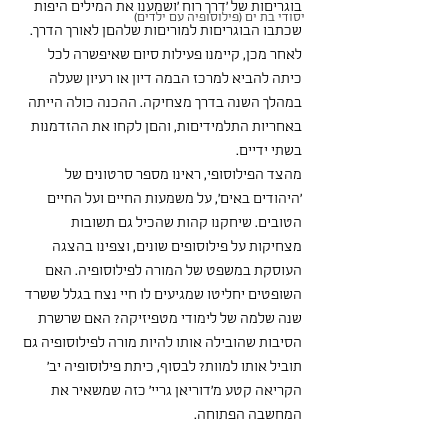
בוגריםות של ׳דרך רוח ׳ושמענו את המילים היפות 
יסודי בת ים (פילוסופיה עם ילדים)
שכתבו הבוגריםות למוריםות שלהםן לאורך הדרך.
לאחר מכן, קיימנו פעילות סיום שאיפשרה לכל 
כיתה להביא למרכז הבמה דיון או רעיון שעלה 
במהלך השנה בדרך מצחיקה. ההכנה כולה הייתה 
באחריות התלמידיםות, והםן לקחו את ההזדמנות 
בשתי ידיים.
מהצד הפילוסופי, ראינו מספר סרטונים של 
׳היהודים באים׳, על משמעות החיים ועל החיים 
הטובים. שיחקנו קהות שהכיל גם תשובות 
מצחיקות על פילוסופים שונים, וצפינו בהצגה 
העוסקת במשפט של המורה לפילוסופיה. האם 
השופטים יחליטו שמגיעים לו חיי נצח בגלל ששרד 
שנה שלמה של לימודי מטפיזיקה? האם שרשרת 
הסיבות שהובילה אותו להיות מורה לפילוסופיה גם 
תוביל אותו למוות? לבסוף, כיתת פילוסופיה יב׳ 
הקריאה קטע מ׳דוריאן גריי׳ כזה שמשאיר את 
המחשבה הפתוחה.