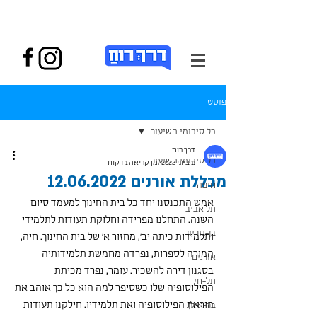
פוסט
כל סיכומי השיעור
דרך רוח
כל סיכומי השיעור
11 ביוני 2022
זמן קריאה 1 דקות
מכללת אורנים 12.06.2022
חיפה
אמש התכנסנו יחד כל בית החינוך למעמד סיום 
תל אביב
השנה. התחלנו מפרידה וחלוקת תעודות לתלמידי 
בן-גוריון
ותלמידות כיתה יב׳, מחזור א׳ של בית החינוך. חיה, 
המורה לספרות, נפרדה מחמשת תלמידותיה 
אורנים
בסגנון דירה להשכיר. עומר, נפרד מכיתת 
תל-חי
הפילוסופיה שלו כשסיפר למה הוא כל כך אוהב את 
הוראת הפילוסופיה ואת תלמידיו. חילקנו תעודות 
בר-אילן