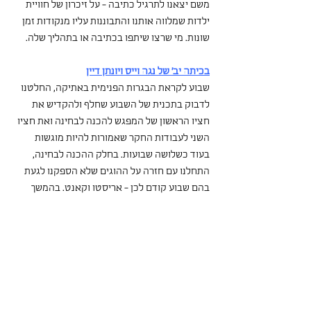
משם יצאנו לתרגיל כתיבה - על זיכרון של חוויית 
ילדות שמלווה אותנו והתבוננות עליו מנקודות זמן 
שונות. מי שרצו שיתפו בכתיבה או בתהליך שלה. 
בכיתה יב' של נגה וייס ויונתן דיין
שבוע לקראת הבגרות הפנימית באתיקה, החלטנו 
לדבוק בתכנית של השבוע שחלף ולהקדיש את 
חציו הראשון של המפגש להכנה לבחינה ואת חציו 
השני לעבודות החקר שאמורות להיות מוגשות 
בעוד כשלושה שבועות. בחלק ההכנה לבחינה, 
התחלנו עם חזרה על ההוגים שלא הספקנו לגעת 
בהם שבוע קודם לכן - אריסטו וקאנט. בהמשך 
עברנו על שאלת בגרות סביב אריסטו, ופתרנו יחד 
שאלות תרגול סביב קאנט (שעומר ואושי כתבו 
והעלו בטובם למודל).
בחלק השני של המפגש כל תלמיד ותלמידה 
התבקשו להגיד באילו טקסטים הם בחרו לעסוק 
בעבודה ומה השאלה שניצבת בבסיס המפגש 
ביניהם. מטרת הסבב היה לעורר את מי שעדיין 