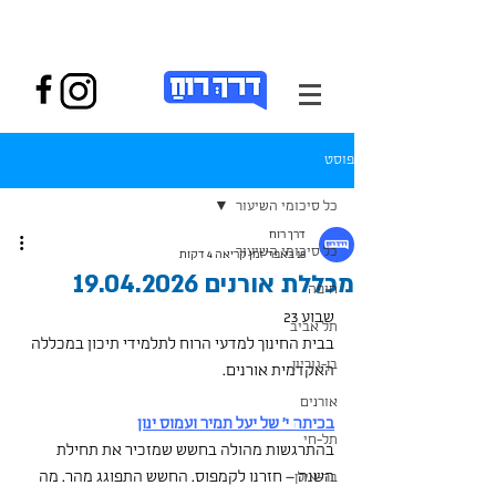
פוסט
כל סיכומי השיעור
דרך רוח
כל סיכומי השיעור
18 באפר׳
זמן קריאה 4 דקות
מכללת אורנים 19.04.2026
חיפה
שבוע 23 
תל אביב
בבית החינוך למדעי הרוח לתלמידי תיכון במכללה 
בן-גוריון
האקדמית אורנים.
אורנים
בכיתה י' של יעל תמיר ועמוס ינון
תל-חי
בהתרגשות מהולה בחשש שמזכיר את תחילת 
השנה – חזרנו לקמפוס. החשש התפוגג מהר. מה 
בר-אילן