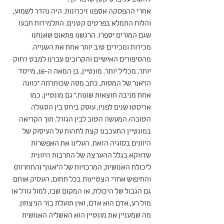
אחרי ההפסקה אספנו זיכרונות. היה נהדר לשמוע, 
והלוח התמלא בפרטים קטנים. התלמידות תבעו 
שגם המורים יספרו. הרגשנו פתאום שאנחנו 
מכירות ומכירים טוב יותר אחת את השנייה. 
מהסיפורים האישיים והקרובים עברנו למבט רחוק 
יותר, מכליל יותר. מונטיין, בן המאה ה-16, מייסד 
הז׳אנר של המסות, כתב מסה שכותרתה ״כוונה 
אחת מניבה תוצאות שונות.״ גם מונטיין, כמו 
אריסטו שנים לפניו, עוסק ביחס בין הסגולה 
הטובה/ המעשה הטוב לבין הגורל. תוך הקריאה 
במונטיין התעכבנו קצת לתהות על העיסוק של 
היוונים בסוגיה הזאת. העלינו את האפשרות 
שדווקא בגלל ההערצה של התרבות היוונית 
ליכולת האנושית, המרכזיות של ה״אגון״ (התחרות) 
והחיפוש אחרי הצטיינות בכל תחום, העסיק אותם 
גם הגבול של היכולת, או המקום שבו, למול גורל או 
מזל רע, אדם הוא אדם, ואין תועלת בזר הניצחון.
מה שמעניין את מונטיין הוא האשליה האנושית 