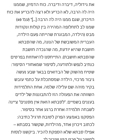
את גידוליה, דיברה ודיברה. כוח הדמיון, שממנו 
היה לה הרבה, לא הכריע ולא רצה להכריע את כוח 
הזיכרון, שגם ממנו היה לה הרבה [...]" (עמ׳ 49)
שמנו לב לתחלופה המהירה בין קולות ונקודות 
מבט (הילדה, המבוגרת שהייתה פעם הילדה, 
העברית המשובשת של הנונה, מה שהסבתא 
חושבת שהיא יודעת, מה שהנכדה חושבת 
שהסבתא חושבת). התייחסנו להיאחזות בפרטים 
כנתיב לנפש ולתודעה, לסיפור שמאחורי הסיפור: 
שטיח מהשוק של הבדואים בבאר שבע נעשה 
גיבור מרכזי, הילדה שמסתכלת על כתמי עובש 
בקיר מזהה שם עלילה שלמה. אחת התלמידות 
השוותה את הפעולה הזו להתבוננות של ילדים 
בעננים בשמיים. "לסבתא הזאת אין מסננים" ציינה 
לשבחה תלמידה אחרת ברגע אחר בסיפור. 
הפסקנו באמצע הפרק לטובת תרגיל כתיבה: 
לכתוב זיכרון אחד, מהילדות, שקשור בסבתא – 
אפילו סבתא שלא הספקת להכיר. ביקשנו לנסות 
לחשוב על פרט קטן שזכור לך.