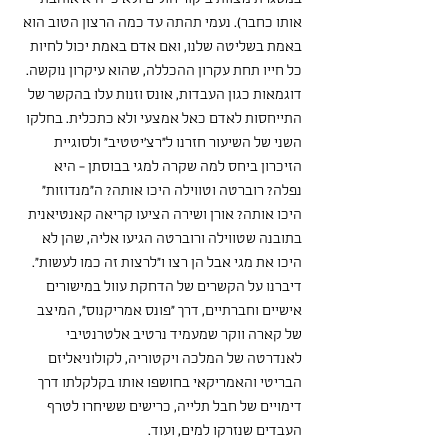
אותו כחבר). נעמי תהתה עד כמה הרצון הטוב הוא 
באמת בשליטה שלנו, ואם אדם באמת יכול לחיות 
כל חייו תחת עקרון ההכללה, שהוא עיקרון נוקשה.
דוגמאות כגון העבדות, אונס וזנות עלו בהקשר של 
התייחסות לאדם כאל אמצעי ולא כתכלית. בחלקו 
השני של השיעור חזרנו ל"רצ'יטטיב" ולסוגיית 
הזיכרון ביחס למה שקרה למגי בבוסתן - היא 
נפלה? רוברטה וטווילה היכו אותה? ה"מנדוזות" 
היכו אותה? אורן ושירה הציעו קריאה קאנטיאנית 
בתובנה שטווילה ורוברטה הגיעו אליה, שהן לא 
היכו את מגי אבל הן רצו ו"לרצות זה כמו לעשות". 
דיברנו על הקשרים של הדחקת עוול במישורים 
אישיים וחברתיים, דרך "פונס אמריקנוס", המיצב 
של קארה ווקר שמעמיד נרטיב אלטרנטיבי 
לאנדרטה של המלכה ויקטוריה, לקולוניאליזם 
הבריטי והאמריקאי בחושפו אותו בקלקלתו דרך 
דימויים של חבל תלייה, כרישים ששיחרו לטרף 
העבדים שנזרקו למים, ועוד.