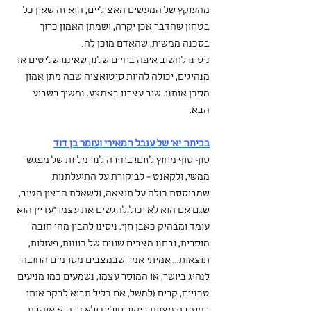
מהעוקץ של המעשים האציליים, הוא זה שאין כל 
בטחון שהדבר אכן יקרה, ושמתן האמון כרוך 
בסכנה ממשית, שהאדם מוכן לה.
ניסינו לחשוב איפה בחיים שלנו, שאיננו שליטים או 
מנהיגים, יכולה להיות סיטואציה שבה מתן אמון 
מסכן אותנו. שוב עצרנו באמצע. נמשיך בשבוע 
הבא.
בכיתה יא' של ענבל המאירי ועומר בן דוד
סוף סוף מחוץ לזום! בחזרה לנורמליות של מפגש 
ממשי, ולקאנט - לביקורת על התועלתנות 
שמבוססת כולה על תוצאה, ולשאלת הרצון הטוב, 
שגם אם הוא לא יכול להגשים את עצמו "עדיין הוא 
עומד ומבהיק כאבן חן". ניסינו להבין מהי חובה 
מוסרית, ובחנו מצבים שונים של כוונות, פעולות, 
תוצאות... אמיתי אמר שבמצבים מסוימים החובה 
לנהוג ביושר, או המוסר עצמו, נשמעים כמו מניעים 
טכניים, קרים (למשל, אם כליל תבוא לבקר אותו 
במסגרת מצוות ביקור חולים ולא כי היא אוהבת 