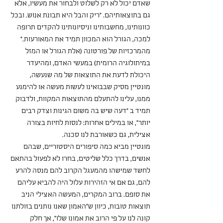
שאדם יכול לא רק לשלוט ולבחור את מעשיו, אלא 
גם בתוצאותיהם. ״ריק והבל היא תבונת אנוש. ובכל 
כוונותינו, מחשבותינו וניסיונותינו להקדים תרופה 
למכה, הגורל הוא המכוון תמיד את המאורעות.״ 
מהמרכזיות של פורטונה (אלת הגורל או המזל 
במיתולוגיה הרומית) במעשי האדם, ומהיעדר 
היכולת לדעת את התוצאות של מה שנעשה, 
מונטיין מסיק שבבואינו לעשות מעשה או להימנע 
ממנו, עלינו להתעלם מהתוצאות המקוות, ולדבוק 
תמיד ב ״דעה שיש בה משום הגינות וצדק רבים 
יותר״, או במילים אחרות: לנסות לחיות בצורה 
אצילית, גם כשאורבת לנו סכנה.
מונטיין מביא כמה סיפורים היסטוריים, שבהם 
אנשים, בדרך כלל שליטים, בחרו לא לפעול בהתאם 
לחשד שמישהו מהמעגל הקרוב להם מנסה להרע 
להם, גם אם אי הזהירות עלול היה להביא עליהם 
את סופם. ברוב המקרים, המעשה האצילי הניב 
תוצאות טובות, כיוון ש"האמון שאנו נותנים בזולתנו 
קונה לנו על פי הרוב את אמונו שלו", אך חלק 