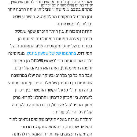
נאמר? היה כיף לחזור. עכשיו נותר לקוות שימשיך.
יסודי בת ים (פילוסופיה עם ילדים)
פתחנו בסבב: 1. מישהו.י שביליתי איתה הרבה יותר 
זמן מהרגיל בתקופת המלחמה. 2. מישהו.י שלא 
יכולתי להיפגש איתה.
חזרות ותזכורות: בין היתר הזכרנו שקף שעוסק 
בזיכרון עצמו. המוזות במיתולוגיה היוונית הן 
בנותיהם של זאוס ומנמוסינה (ע”פ התאוגוניה של 
הסיודוס, 
בתרגומו של של שמעון בוזגלו
, מנמוסינה 
ילדה את המוזות כדי "לשמש 
שיכחה
 מן הצרות 
והפוגה ממועקות"). זאוס הוא אביהם של רבים, 
אבל מה כל כך מלהיב (בעיקר את יעל) במחשבה 
שהמוזות הן בנותיהן של אלת הזיכרון? ומה מפתיע 
בזה? תהינו לרגע על הקשר האפשרי בין זיכרון 
ליצירה, בין זיכרון לדימיון, והתחלנו לקרוא פרק 
מתוך הספר 'קול צעדינו', דרכו התוודענו לסבתהּ 
של "הילדה" ולסיפוריה:
"הילדה נארגה באלף חוטים שקופים ונראים לתוך 
הסיפור של נונה, כי האמא שתקה. במרחבי 
השתיקה העצומים שהותירה האמא גידלה נונה 