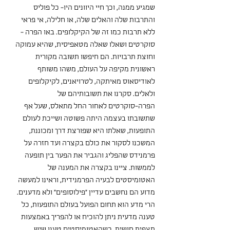
שמגיע ממנה, וכך חיי היוונים היו- כל פוליס 
והתרבות שלה והאלים שלה, או חלילה, אי פראי 
ללא תרבות כמו זה של הקיקלופים. באו הפרה -
סוקרטים ושאלו שאלה מטאפיסית, שהיא עמוקה 
וחוצת תרבויות. הם חיפשו תשובה מקורית 
ראשונית מקיפה על העולם, משהו משותף 
לאודיסאוס מאיתקה, לטרויאנים, לקיקלופים 
ולאלים. סקרנו את תשובותיהם של 
הפרה-סוקרטים לאחור החל מתאלס, שעל אף 
שתשובתו בעצמה היתה פשוטה ושייכת לעולם 
התופעות, שאלתו היא שפורצת דרך ומכוננת, 
המשכנו לסקור את כולם בקצרה ועד חזרה על 
פרמנידס שהפליג והגביר את הפער בין תופעה 
לממשות. ציינו בקצרה את המענה של 
האטומיסטים לבעיה הפרמנידית, וראינו למעשה 
מדוע הם נחשבים עדיין "פילוסופים" ולא מדענים. 
הרי מדע הוא תחום הפועל בעולם התופעות, כל 
טענה מדעית ניתן להוכיח או להפריך באמצעות 
תצפית חושית. כשהאטומיסטים טענו שיש 