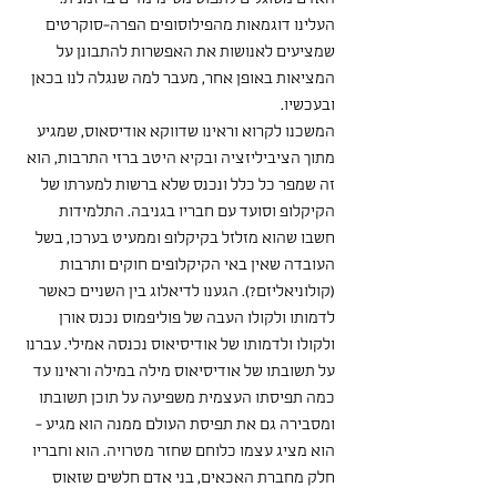
העלינו דוגמאות מהפילוסופים הפרה-סוקרטים 
שמציעים לאנושות את האפשרות להתבונן על 
המציאות באופן אחר, מעבר למה שנגלה לנו בכאן 
ובעכשיו. 
המשכנו לקרוא וראינו שדווקא אודיסאוס, שמגיע 
מתוך הציביליזציה ובקיא היטב ברזי התרבות, הוא 
זה שמפר כל כלל ונכנס שלא ברשות למערתו של 
הקיקלופ וסועד עם חבריו בגניבה. התלמידות 
חשבו שהוא מזלזל בקיקלופ וממעיט בערכו, בשל 
העובדה שאין באי הקיקלופים חוקים ותרבות 
(קולוניאליזם?). הגענו לדיאלוג בין השניים כאשר 
לדמותו ולקולו העבה של פוליפמוס נכנס אורן 
ולקולו ולדמותו של אודיסיאוס נכנסה אמילי. עברנו 
על תשובתו של אודיסיאוס מילה במילה וראינו עד 
כמה תפיסתו העצמית משפיעה על תוכן תשובתו 
ומסבירה גם את תפיסת העולם ממנה הוא מגיע - 
הוא מציג עצמו כלוחם שחזר מטרויה. הוא וחבריו 
חלק מחברת האכאים, בני אדם חלשים שזאוס 