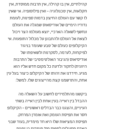
קהילתיים, אין בו קהילה, אין תרבות ממוסדת, אין 
חקלאות, אין טכנולוגיה - ואין פילוסופיה. אי שאין 
לו קשר עם העולם החיצון בדמות ספינות, לעומת 
נדודיו הימיים של אודיסאוס שמגלה את העולם 
ונחשף לשאלה הארכיי, יוצא מעולמו הצר ויכול 
לצאת אל העולם ולהתבונן על מכלול התופעות. אי 
הקיקלופים כעולם של טבע שעומד בניגוד 
לפיקחות, לערמה, לסקרנות ולשאיפתו של 
אודיסיאוס (הגיבור האולטימטיבי של התרבות 
היוונית) לחקור ולדעת כל מקום חדש אליו הוא 
מגיע. חידדנו את זהותו של הקיקלופ כיצור בעל עין 
אחת, והתרשמנו קצת מהייצוגים שלו. למשל:
ביקשנו מהתלמידים לחשוב על השאלה מה 
ההבדל בין ראייה בעין אחת לבין ראייה בשתי 
העיניים, והצגנו כבר הבדלים ראשוניים - הקיקלופ 
חסר את תפיסת העומק ואת אומדן המרחק. 
תפיסת המציאות שלו היא חד מימדית, בעוד שבני 
האדם מסוגלים לתפוס מס' מימדים בו זמנית. 