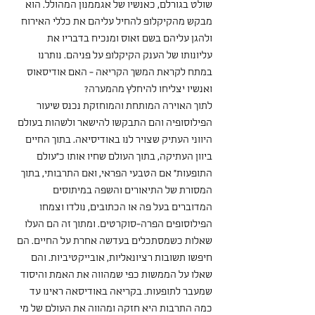
שולט בגורלם, כאנשיו של אגממנון המהולל. הוא 
מבקש מהקיקלופ להחיל עליהם את כללי האירוח 
ולהגן עליהם בשם זאוס ומנכיח בדבריו את 
עליונותו של הענק הקיקלופ על פניהם. נותרנו 
במתח לקראת המשך הקריאה - האם אודיסאוס 
ואנשיו יצליחו להיחלץ מהמערה? 
לתוך האוירה המותחת והמוחזקת נכנס שיעור 
הפילוסופיה והם התבקשו להישאר ולשהות בעולם 
היווני העתיק שצויר לנו באודיסיאה. בתוך החיים 
ביוון העתיקה, בתוך העולם שחיו אותו כ"עולם 
התופעות" אם הטבעי הפראי, ואם התרבותי, בתוך 
המסורת של התיאורים והשפה במיתוסים 
המדוברים בעל פה או הכתובים, נולדו וצמחו 
הפילוסופים הפרה-סוקרטים. ומתוך זה הם העלו 
שאלות כשמסתכלים בעדשה אחרת על החיים. הם 
חיפשו תשובות רציונאליות, אובייקטיביות. והם 
שאלו על הממשות כפי שמהווה את האמת והיסוד 
שמעבר לתופעות. בקריאה באודיסאה ראינו עד 
כמה התרבות היא חזקה ומהווה את העולם של מי 