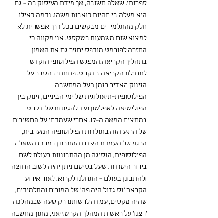
ספרותי. שאלה חשובה, אך מידת העיסוק בה - גם 
היא מעלה בי תהיות כואבות משהו. נדמה כאילו 
חלק מהתלמידים מבקשים בכל דרך אפשרית לא 
למצוא שום משמעות בטקסט. אני מקווה כי 
החזרה לפורמט מודפס יחזיר גם את האמון 
בתהליך הקריאה.המפגש הפילוסופי הוקדש 
לתחילת הקריאה בדקרט. פתחתי בהסבר על 
הזינוק האדיר בזמן מעל המחשבה 
הפילוסופית-תיאולוגית של ימי הביניים, זינוק בין 
הפוליטיאה לאפלטון ועד להגיונות של דקרט 
במחצית המאה ה-17. אחרי שעמדתי על החשיבות 
של הרגע הזה בתולדות הפילוסופיה המערבית, 
הרגע של העמדת האדם המתבונן במרכז השאלה 
הפילוסופית, הנסיגה מן ההתבוננות בעולם לשם 
בירור היסודות שעל בסיסם ניתן יהיה לשוב החוצה 
ולהתבונן בעולם - התחלנו לקרוא. לאור אירוע 
הקראת 'נס גדול היה פה' של המורים והתלמידים, 
שהיה מקסים, עמדה לרשותנו רק שעה שבמהלכה 
'רצנו' על ראשית המהלך הקרטזיאני, מתוך מחשבה 