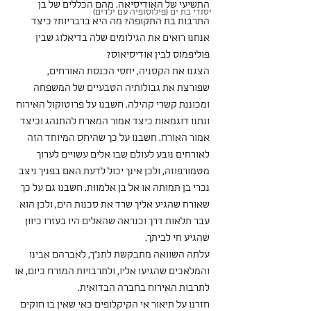
התשיעי של האודיסיאה. מהם הכללים של בן 
יסודי בת ים (פילוסופיה עם ילדים)
התרבות בת התקופה? מה היא ברבריות? כיצד 
אנחנו רואים את הגילומים שלה בדיאלוג שבין 
פוליפמוס לבין אודיסיאוס?
הצגנו את הקסניה, יחסי הכנסת האורחים, 
שפורצת את גבולותיה הטבעיים של המשפחה 
ומכוננת קשרי קהילה. חשבנו על פרוטוקול האירוח 
ונתנו דוגמאות כיצד אמור המארח להתנהג וכיצד 
אמור האורח. חשבנו על כך שהיחס המיוחד הזה 
לאורחים נובע לעולם שבו אלים עשויים לערוך 
מטמורפוזה, ולכן אינך יכול לדעת האם בפניך ניצב 
נכרי בן תמותה או אל בן אלמוות. חשבנו גם על כך 
שאורח שהגיע אליך שרד את סכנות הים, ולכן הוא 
עבר תלאות דרך וכנראה שהאלים היו בעזרו כיוון 
שהגיע חי לביתך. 
עלתה השוואה מתבקשת לתנ"ך, לאברהם אבינו 
והמלאכים שהגיעו אליו, ולתרבויות המזרח כיום, או 
לתרבות האירוח בחברה הבדואית. 
חזרנו על תיאור אי הקיקלופים כאי שאין בו חוקים 