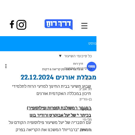
פוסט
כל סיכומי השיעור
דרך רוח
כל סיכומי השיעור
21 בדצמ׳ 2024
זמן קריאה 6 דקות
מכללת אורנים 22.12.2024
חיפה
שבוע תשיעי בבית החינוך למדעי הרוח לתלמידי 
תל אביב
תיכון במכללה האקדמית אורנים
בן-גוריון
המגמה המשולבת (ספרות ופילוסופיה)
אורנים
בכיתה י' של יעל אבוקרט והודיה בונן
תל-חי
עם הסבריה של יעל משיעור פילוסופיה הקודם על 
המושג "ברבריות" המשכנו את הקריאה בפרק 
בר-אילן