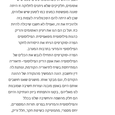
אטומים, חלקיקים שלא ניתנים לחלוקה זו היתה 
טענה מופשטת כמעט כמו לטעון שיש אלוהים, 
שכן לא היתה להם הטכנולוגיה לצפות בזה 
ולהוכיח את זה, ואפילו לא חשבו שיכולה להיות 
כזו. ועל כן הם הגו את רעיון האטומים והריק 
כהגות פילוסופית מטאפיסית. הפילוסופים 
הפרה-סוקרטים הניחו את היסודות לחקר 
הפילוסופי והמדעי בתרבות המערב. 
הפרה-סוקרטים התחילו לגבש את הכלים של 
הפילוסופיה ואת אופן הדיון הפילוסופי- תיאוריה 
המתייחסת בשיח לתיאוריה הקודמת, ונותנת לה 
דין וחשבון. הוגה הממשיך מהנקודה של ההוגה 
הקודם לו, וגם מבקר אותו. מושגים שאנו חושבים 
אותם היום באופן מובנה וצורות חשיבה שמובנות 
לנו מאליהם , בקעו והתפתחו ביוון העתיקה והיום 
הם חלק מהשפה והחשיבה שלנו בכלל 
והפילוסופית והמדעית בפרט: תורות המספרים, 
יחס מספרי, מתמטיקה כשיטת חקר, חלל וריק, 