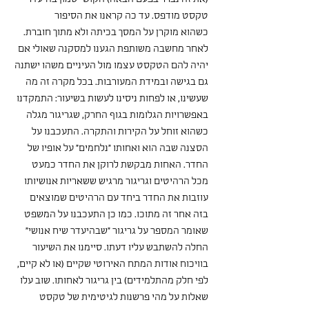
טקסט מודפס. עד כה קראנו את הסיפור 
כשהוא מוקרן על המסך בכיתה ולא מתוך חוברת. 
לאחר מחשבה משותפת הגענו למסקנה שאולי אם 
יהיה להם הטקסט עצמו מול העיניים משהו ישתנה 
גם בגישה ובמידת המעורבות. בכל מקרה זה מה 
שעשינו, או לפחות ניסינו לעשות בשיעור: התמקדנו 
באפשרויות הגלומות בגוף החרק, שגריגור מגלה 
כשהוא זוחל על הקירות והתקרה. התעכבנו על 
הסצנה שבה הוא ואחותו "נלחמים" על אופיו של 
החדר. האחות מבקשת לרוקן את החדר כמעט 
מכל הרהיטים וגריגור מרגיש ששאריות אנושיותו 
עוזבות את החדר ביחד עם הרהיטים שמוצאים 
בזה אחר זה מתוכו. כמו כן התעכבנו על המשפט 
שאומר המספר על גריגור "שבהיעדר שיח אנושי" 
החלה להשתבש עליו דעתו. סיימנו את השיעור 
בוויכוח אודות המתח האירוטי שקיים (או לא קיים, 
לפי חלק מהתלמידים) בין גריגור לאחותו. שוב עלו 
שאלות על מהי פרשנות לגיטימית של טקסט 