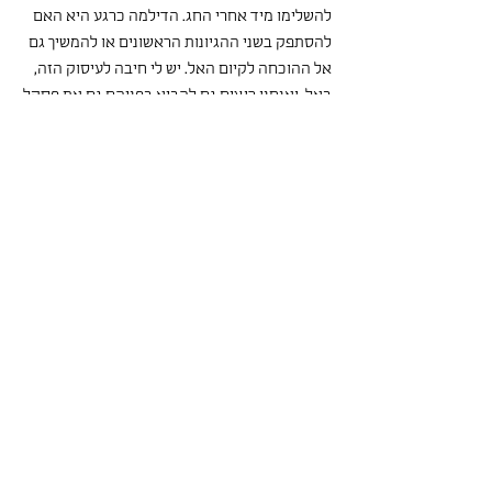
להשלימו מיד אחרי החג. הדילמה כרגע היא האם 
להסתפק בשני ההגיונות הראשונים או להמשיך גם 
אל ההוכחה לקיום האל. יש לי חיבה לעיסוק הזה, 
באל, ואנחנו רוצים גם להביא בפניהם גם את פסקל 
בהמשך הדרך כך שאולי זה חיוני. 
בכיתה יב' של רותם וגנר ועומר בן דוד
חגגנו חגיגה כפולה: גם את חנוכה וגם את סיומה 
של סדנת המסות שלנו. התחלקנו לקבוצות 
לקריאה במסה אחת אחרונה - 'אולי עכשיו אפשר' 
של שמעון אדף, בליווי שאלות מנחות לקריאה: 
ראשית, ביקשנו מחברי הקבוצה לנסות להגדיר את 
הנושא, או הנושאים, של המסה - שאלה מורכבת 
וחמקמקה, ביחס למסות הקודמות שקראנו; שנית, 
ביקשנו שיחלקו את המסה לחלקים וינסו לבודד 
משפט מרכזי, או לתת כותרת, לכל חלק; לסיום - 
ביקשנו שיחשבו כיצד הפסקה החותמת את המסה 
מתכתבת עם פסקת הפתיחה שלה, או מציעה 