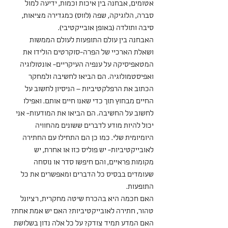
אטומים, אבחנה בין איכות וכמות, ידיעה למול 
סברה, הלוגיקה, שפה (לווס) כמגדירה מציאות, 
סיבה ותולדה (באופן אובייקטיבי). 
האבחנה בין עולם התופעות לעולם הממשות 
ושאלת הארכיי של הפרה-סוקרטים הולידו את 
המטאפיסיקה על ענפיה העיקריים- אונטולוגיה 
ואפיסטמולוגיה. הם הביאו לחשיבה ולמחקר 
הכתוב את הרפלקטיביות – הניסיון לחשוב על 
החיים מבחוץ תוך כדי שאנו חיים אותם. ואפילו 
לחשוב על החשיבה. הם הביאו את המודעות- אני 
יכול להיות מודע לדברים ששונים מהחוויה 
היומיומית שלי. כמו כן הם התחילו עם החתירה 
לאובייקטיביות- יש פוליס כזו או אחרת, יש 
מקומות פראיים, והם חיפשו סדר או נוסחה 
שעומדים בבסיס כל הדברים ומאפשרים את כל 
התופעות. 
האם חכמה היא בהכרח שיטה מחקרית, רציונל 
טהור, חתירה לאובייקטיביות? האם יש אמת אחת? 
האם המדע תמיד צודק? על כל אלה נדון בשלושת 