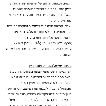
השנים הבאות. אך הם אלו שהניחו את היסודות 
לדיון הזה. ופתחו את ערוצי החשיבה והשאלו 
האלה, דרך המשקפיים האחרות. על כך: רספקט 
לפרה-סוקרטים. 
ואחרי קריאה מענגת באודיסיאה והוקרה להולדת 
הפילוסופיה ביוון לא נותר לנו אלא לחבק את 
האמירה שמי שלא יווני הוא ברבר! (!  
Πάς μη Έλλην βάρβαρος   )   ולכן כשנצא 
עכשיו להצגת החנוכה במליאה נחשוב טוב לצד מי 
אנחנו…
בכיתה יא' של נגה וייס ויונתן דיין
זה השיעור השני שאני יוצאת בתחושת החמצה 
וכעת מתחיל להתלוות להרגשה גם חשש שמא 
התלמידים לא מוצאים יותר עניין בסיפור 
שבתחילה הצליח לשבות את דמיונם. אולי זה קשור 
משך הזמן הנדרש לקריאה צמודה, כשהאפשרות 
לבקש מהם לקרוא בבית, לא באמת קיימת. ואולי 
(את זה נברר בפעם הבאה) הקושי טמון בהיעדר 