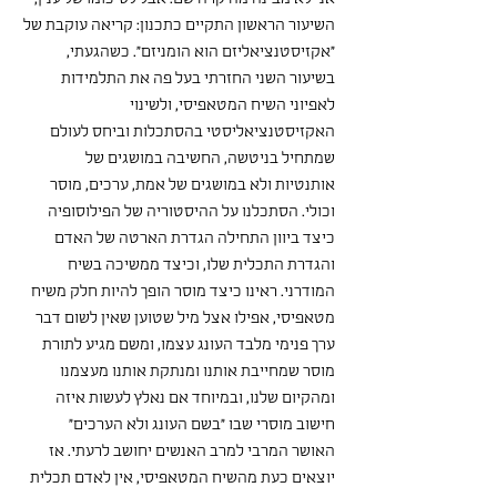
השיעור הראשון התקיים כתכנון: קריאה עוקבת של 
"אקזיסטנציאליזם הוא הומניזם". כשהגעתי, 
בשיעור השני החזרתי בעל פה את התלמידות 
לאפיוני השיח המטאפיסי, ולשינוי 
האקזיסטנציאליסטי בהסתכלות וביחס לעולם 
שמתחיל בניטשה, החשיבה במושגים של 
אותנטיות ולא במושגים של אמת, ערכים, מוסר 
וכולי. הסתכלנו על ההיסטוריה של הפילוסופיה 
כיצד ביוון התחילה הגדרת הארטה של האדם 
והגדרת התכלית שלו, וכיצד ממשיכה בשיח 
המודרני. ראינו כיצד מוסר הופך להיות חלק משיח 
מטאפיסי, אפילו אצל מיל שטוען שאין לשום דבר 
ערך פנימי מלבד העונג עצמו, ומשם מגיע לתורת 
מוסר שמחייבת אותנו ומנתקת אותנו מעצמנו 
ומהקיום שלנו, ובמיוחד אם נאלץ לעשות איזה 
חישוב מוסרי שבו "בשם העונג ולא הערכים" 
האושר המרבי למרב האנשים יחושב לרעתי. אז 
יוצאים כעת מהשיח המטאפיסי, אין לאדם תכלית 