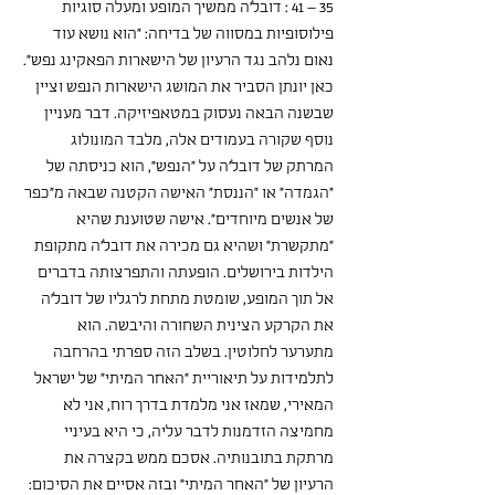
35 – 41 : דובל'ה ממשיך המופע ומעלה סוגיות 
פילוסופיות במסווה של בדיחה: "הוא נושא עוד 
נאום נלהב נגד הרעיון של הישארות הפאקינג נפש". 
כאן יונתן הסביר את המושג הישארות הנפש וציין 
שבשנה הבאה נעסוק במטאפיזיקה. דבר מעניין 
נוסף שקורה בעמודים אלה, מלבד המונולוג 
המרתק של דובל'ה על "הנפש", הוא כניסתה של 
"הגמדה" או "הננסת" האישה הקטנה שבאה מ"כפר 
של אנשים מיוחדים". אישה שטוענת שהיא 
"מתקשרת" ושהיא גם מכירה את דובל'ה מתקופת 
הילדות בירושלים. הופעתה והתפרצותה בדברים 
אל תוך המופע, שומטת מתחת לרגליו של דובל'ה 
את הקרקע הצינית השחורה והיבשה. הוא 
מתערער לחלוטין. בשלב הזה ספרתי בהרחבה 
לתלמידות על תיאוריית "האחר המיתי" של ישראל 
המאירי, שמאז אני מלמדת בדרך רוח, אני לא 
מחמיצה הזדמנות לדבר עליה, כי היא בעיניי 
מרתקת בתובנותיה. אסכם ממש בקצרה את 
הרעיון של "האחר המיתי" ובזה אסיים את הסיכום: