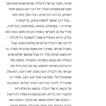
שיחה, אומר אבישי לדובל'ה, שהוא שונא סטנדאפ 
מפני שבמופעים כאלה "כל דבר הוא בעצם חומר 
לצחוק, כל דבר וכל אדם, הכל הולך, למה לא? 
...מכל דבר אפשר לעשות צחוק, קריקטורה 
ופרודיה – ממחולות, ממוות, ממלחמות, הכל לעיג, 
מה?" עמ' 31. לאבישי באותו רגע אין מושג כמה הוא 
צודק, הרגע בעמודים שפני 'הקשבנו' בדיוק לזה – 
לדיבור של דובל'ה על סרטן מלחות ומוות. אבל 
בשביל אבישי, שאיבד את אשתו אהובתו תמרה, זה 
לא נושא לצחוק עליו. זה אבל שנמשך שלוש שנים 
ובגללו הוא נמצא בשקיעה מתמדת. בסופה של 
ההזכרות בשיחת הטלפון, אנו מבינים ביחד עם 
אבישי, מה דובל'ה רוצה ממנו: "אני רוצה, הוא פלו, 
שתסתכל עלי. שתראה אותי טוב-טוב, ואחרי זה 
שתגיד לי. להגיד מה? מה ראית." עמ' 33. התעכבנו 
על בקשה זו של דובל'ה. בקשנו מהתלמידות 
להסביר מה בדיוק הוא מבקש והן אמרו: להיראות 
– המבט של הזולת מאשר את קיומי. המבט הוא 
הכרה בקיומי. עוד נאמר שדובל'ה מחפש מראה 