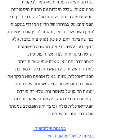
בו. רתם הציגה בפנינו מבוא קצר לביקורת 
פמיניסטית, שכלל היכרות עם תחנות היסטוריות 
בולטות ומושגי יסוד. שוחחנו על ההבדלים בין גלי 
הפמיניזם, על צמיחתו של הדיון המגדרי בעקבות 
'המין השני' של בובואר, וניסינו להבין את הפמיניזם, 
כפי שהציעה רתם, לא כאינטואיציה בלבד, אלא 
כגוף ידע - עשיר בדיונים, מחשבה תיאורטית 
ושיטה ביקורתית, לצד עשייה פוליטית.
לאחר דברי המבוא, שאלנו שתי שאלות ביחס 
למחזה: ראשית, כיצד הוא נותן ביטוי למערכת 
הפטריארכלית; שנית, באילו אופנים הוא מבקר את 
המערכת הזו ומערער עליה. שוחחנו על דמותה 
יוצאת הדופן של ביאטריצ'ה, שלא רק מורדת 
בסמכות הגברית המקיפה אותה, אלא בתרבות 
הפטריארכלית כולה, וכיצד היא הופכת בשנינותה 
את סדרי התרבות על פיהם.
במגמת פילוסופיה:
בכיתה יב' של יעל אבוקרט