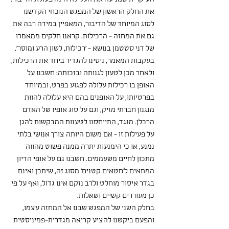
את החלק הראשון של המפגש הנוכחי הקדשנו 
לסוג המיוחד של הדיבור, המאפיין במידה רבה את 
גם את המחזה - הרכילות. קראנו חלקים ממאמרו 
של דני סטטמן בנושא - 'רכילות, לשון הרע ומוסר'.
בעקבות המאמר, ניסינו להגדיר ביחד את הרכילות, 
ולאחר מכן לטעון לגנותה ובזכותה: חשבנו על 
האופן בו רכילות עלולה לפגוע בפרט, ובמיוחד 
בפרטיותו, על האופנים בהם היא עלולה להוות 
מנגנון חברתי מזיק, וגם על סוג אופיו של האדם 
הרכלן. מנגד, התייחסנו לטענות המבקשות להגן 
על פעילות זו - אם משום היותה צורך אנושי בלתי 
נמנע, או כי הימנעות יתרה ממנה פשוט מהווה 
מתכון לחיים משעממים. חשבנו גם על אופי הדיון 
המתאים ל'חטאים קטנים' מסוג זה, שיתכן ואינם 
בגדר איסור מוחלט ולרב נזקם אינו גדול, ואף על פי 
כן מעוררים קשיים ושאלות.
בחלק השני של המפגש שבנו אל המחזה עצמו, 
והפעם ביקשנו להציע קריאה מגדרית-פמיניסטית 