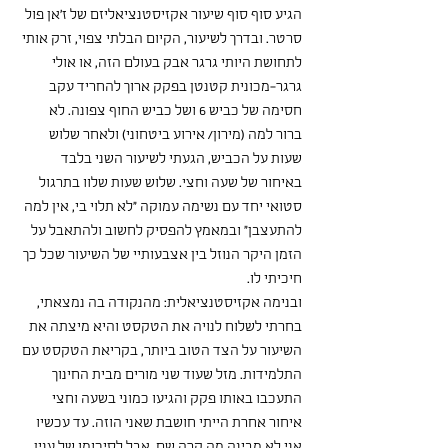
הגיע סוף סוף שיעור אקזיסטנציאליזם של ז'אן פול 
סרטר. ובדרך לשיעור, הקיום הבלתי צפוי, זרק אותי 
לתחושת היותי גרגר אבק בעולם הזה, או אולי 
גרגר-מכונית קטנטן בפקק ארוך להחריד עקב 
חסימה של כביש 6 ושל כביש החוף צפונה. לא 
ברור למה (מירון/ אירוע ביטחוני) ולאחר שלוש 
שעות על הכביש, הגעתי לשיעור השני בלבד 
באיחור של שעה וחצי. שלוש שעות שלוו בתרגול 
סטואי יחד עם נשימה עמוקה "לא תלוי בי, אין למה 
להתעצבן" ובמאמץ להפסיק לחשוב ולהתאבל על 
הזמן היקר הנוזל בין אצבעותיי של השיעור שכל כך 
חיכיתי לו.
ובנימה אקזיסטנציאלית: מהנקודה בה נמצאתי, 
בחרתי לשלוח לנויה את הטקסט והיא מיצתה את 
השיעור על הצד הטוב ביותר, בקריאת הטקסט עם 
התלמידות. מזל שעוד שני מורים מבית החינוך 
התעכבו באותו פקק והגיעו כמוני בשעה וחצי 
איחור אחרת הייתי חושבת שאני הוזה. עד עכשיו 
אני לא מבינה מה קרה שם. אבל לסיכומו של ענין, 