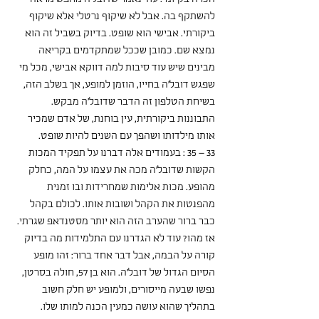
להשתקף בה. אבל לא שיקוף נרטלי אלא שיקוף 
ביקורתי. אבישי הוא שופט. בדיוק בשביל זה הוא 
נמצא שם. כמובן שככל שמתקדמים בקריאה 
מבינים שיש עוד סיבות למה דווקא אבישי, מכל מי 
שפגש דובל'ה בחייו, הוזמן למופע, אך בשלב הזה, 
בשיחת הטלפון זה הדבר שדובל'ה מבקש. 
התבוננות ביקורתית, עין בוחנת, של אדם שמכיר 
אותו מילדותו ושהפך עם השנים להיות שופט.
33 – 35 : בעמודים אלה דברנו על תפקיד המכות 
הקשות שדובל'ה מכה את עצמו על המה, כחלק 
מהופע. מכות אלימות שמחרידות ובו זמנית 
מהפנטות את הקהל ושובות אותו. לכולם בקהל 
כבר ברור שהערב הזה הוא יותר מסטנדאפ שגרתי. 
אז מהו? עוד לא הגדרנו עם התלמידות מה בדיוק 
קורה על הבמה, אבל דבר אחד ברור: זהו מופע 
הסיום הגדול של דובל'ה. הוא בן 57, חולה בסרטן, 
נפשו שבעה מייסורים, ולמופע יש חלק חשוב 
בתהליך שהוא עושה כמעין הכנה למותו שלו.