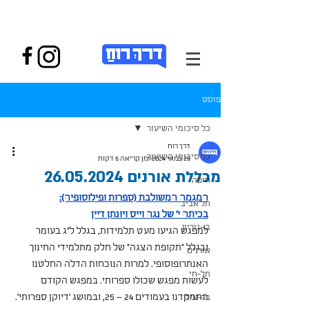
פוסט
כל סיכומי השיעור
דרך רוח
כל סיכומי השיעור
25 במאי 2024
זמן קריאה 6 דקות
מכללת אורנים 26.05.2024
חיפה
המגמה המשולבת (ספרות ופילוסופיה):
תל אביב
בכיתה י' של נגה וייס ויונתן דיין
בן-גוריון
למפגש הגיעו מעט תלמידות, בגלל ל"ג בעומר 
ובגלל "תקופת הצגה" של חלק מתלמידי החינוך 
אורנים
האנתרופוסופי. למרות הנוכחות הדלה החלטנו 
תל-חי
לעשות מפגש שכולו ספרותי. במפגש הקודם 
התמקדנו בעמודים 24 – 25, ובמושג 'דיוקן ספרותי'. 
בר-אילן