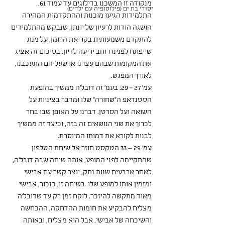
מנקודה זו המשכנו בדילוגים עד עמוד 61. 
יסודי בת ים (פילוסופיה עם ילדים)
התלמידות הגיעו מוכנות וההתקדמות המהירה 
הושגה הודות לרעיון של יונתן, שנבקש מהתלמידים 
להתקדם משמעותית בקריאת הרומן, על מנת 
שייפתח לפנינו רוחב יריעה לדיון. בסיכום זה אציג 
את המקומות שבהם עצרנו או שעליהם התעכבנו, 
לאורך המפגש.
עמ' 27 - 29: בעמ' זה דובל'ה ממשיך בהופעת 
הסטנדאפ ה"שחורה" שלו ומדבר בציניות על 
השואה ועל הסרטן. דברנו על האופן שבו בחר 
לכרוך את שני הנושאים זה בזה, וכיצד זה ממשיך 
לבנות לקורא את דמותו המיוסרת.
עמ' 29 – 33 הטקסט חוזר אל שיחת הטלפון 
שהתקיימה לפני המופע, אותה שיחה שבה דובל'ה, 
לאחר ארבעים שנות נתק, יוצר קשר עם אבישי 
ומזמין אותו למופע שלו. בשיחה זו, כזכור, אבישי 
מאוד מתקשה להיזכר. לוקח זמן רק עד שדובל'ה 
מצליח להבקיע את חומות ההדחקה, ההכחשה 
והשיכחה של אבישי. אבל הוא מצליח, ובאותה 