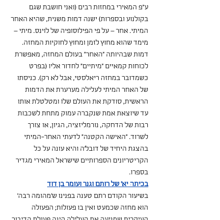
ע"פ המאירי במחזות רבים (ואני חושבת שגם 
בקולנוע ובספרות) ישנה דמות משנית, שהיא האחר 
המיתי. אחר – על פי הפילוסופיה של לוינס. מיתי – 
מימד שהוא מחוץ לזמן ומחוץ לחוקיות המחזה. 
דמות שבהיותה "האחר" בעולם המחזה, מאפשרת 
לכוחות קמאיים "מיתיים" לחדור אליו (בפרט 
כשמדובר במחזה ריאלסטי, אבל לא רק). כניסתו 
של האחר המיתי לעלילה מערערת את הדמות 
הראשית, סודקת את העולם שלו ומטלטלת אותו 
עד שיוצאת אמת שנקברה עמוק מתחת לשכבות 
רבות של הדחקה, נורמליזציה, הגיון, או צורך 
לשרוד. "האישה הקטנה" לדעתי האחר-המיתי 
בהצגת היחיד של דובל'ה והיא עונה על כל 
הקריטריונים הספרותיים שישראל המאירי מגדיר 
בספרו.
בכיתה יא' של רותם וגנר ועומר בן דוד
בשיעור הקודם רתם טענה בפנינו ש'מהומה רבה' 
הוא מחזה שכמעט ואין בו פעולות; הפעולה 
העיקרית שמניעה את העלילה הינה פעולת הדיבור. 