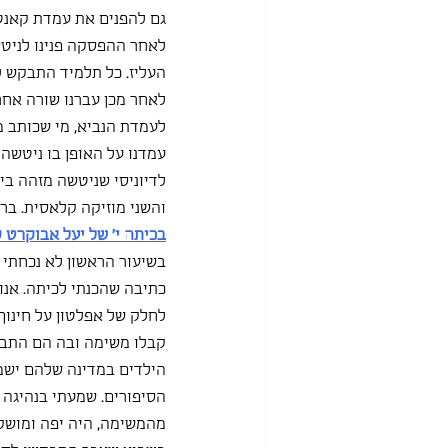
גם להפנים את עמדת קאנט 
לאחר ההפסקה פנינו לניטש
העליז. כל תלמיד התבקש ל
לאחר מכן עברנו שורה אחר 
לעמדת הנביא, מי שכותב מת
עמדנו על האופן בו ניטשה 
לדיוניסי שניטשה מזהה בי
והשני מוזיקה קלאסית. ברג
בכיתה י' של יעל אבוקרט ק
בשיעור הראשון לא נכחתי 
כתיבה שהכנתי לכיתה. אנו 
לחלק של אפלטון על חינוך
קבלו משימה ובה הם התבקש
הילדים במדינה שלהם ישמע
הסיפורים. שמעתי בנהיגה 
מהמשימה, היה יפה ומושק