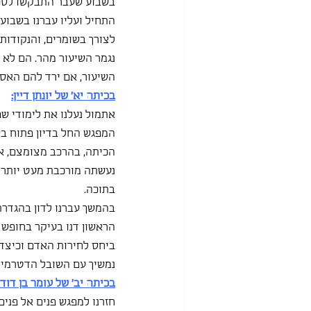
בשבוע שעבר התבקשו לסכם
התחיל ועליו עברנו בשבוע
לצורך בשומרים, והנקודות 
נגמר השיעור מהר. הם לא 
השיעור, אם ירד להם האסימו
בכיתה יא' של יונתן דיין:
אתמול נעלנו את לימודי ש
המפגש החל בדיון פתוח ב
הכיתה, בהרכב מצומצם, או
נעשתה מורכבת מעט יותר כ
בתוכה.
בהמשך עברנו לדון בהגדרת
הראשון דנו בעיקר בחופש
ביחס לחירות האדם וכיצד 
נמשיך עם השובל הדטרמיני
בכיתה יב' של עומר בן דוד:
חזרנו למפגש פנים אל פני