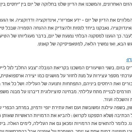
הזום האחרונים, והמשכנו את הדיון שלנו בחלוקה של יום בין "יחסים בין מ
לווים את הדיון של יום - ידע אפריורי, אינדוקציה ודדוקציה. אז הגע
האינדוקציה. נאבקנו ביחד לנסות ולהצדיק את ההנחה הסמויה שבכל טיעו
בר. כך הגענו למסקנה הבלתי נמנעת של יום, בדבר מעגליותו של הטיעון
גש הבא, ואז נמשיך הלאה, למטאפיסיקה של קאנט.
ן:
 בזום. בשני השיעורים המשכנו בקריאת הנובלה "צבע החלב" לנל ליישן
רכתי מספר עצירות על מנת לחזור על מושגים כמו יצירה ארספואטית, 
בורים ואת היחסים ביניהם, התפתחות ותנועה של העלילה ושל כל אחד מ
תורמים לבניית מתח עלילתי. מבחינה סוציולוגית דיברנו על מבנה משפ
 והשכלה ועוד.
ן, בשפה עילגת ומשובשת ועם זאת עתירת יופי ודמיון, במרחב הכפרי ש
רגיל הכתיבה (שלא הספקנו לקרוא) : להביא את הדמויות הראשיות שאותן ה
ו. כלומר להתאים את הדמויות ומכאן גם את העלילה, לימים האלה. בי
שבו מופיעה דמות אחת או יותר, השומרת על אופייה אבל בהתרחשות עכש