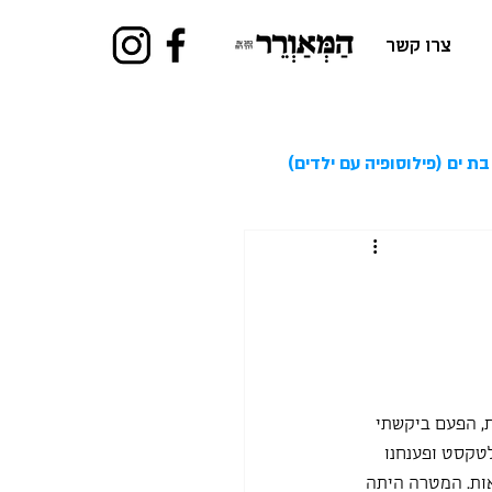
צרו קשר
בת ים (פילוסופיה עם ילדים)
, הפעם ביקשתי 
קסט ופענחנו 
אות. המטרה היתה 