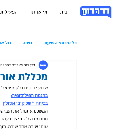
בית
מי אנחנו
הפעילות 
כל סיכומי השיעור
חיפה
תל אב
דרך רוח
29 בינו׳ 2022
זמן 
מכללת אורנים .2022
שבוע 17. חזרנו לקמפוס! לפחות חלקנו. כה משמח. כה מלבב 😊
במגמת הפילוסופיה:
בכיתה י' של קובי אסולין
המשכנו אתמול את הפגישה
מתלמידה להתייצב בעמדת 
אותו שורה אחר שורה. תוך 