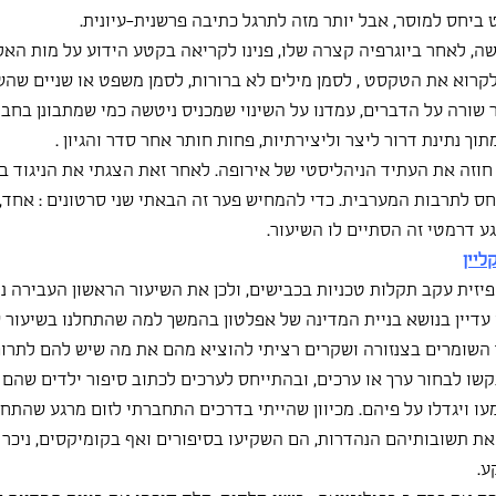
ביחס למוסר, אבל יותר מזה לתרגל כתיבה פרשנית-עיונית.
ה, לאחר ביוגרפיה קצרה שלו, פנינו לקריאה בקטע הידוע על מות האל
קרוא את הטקסט , לסמן מילים לא ברורות, לסמן משפט או שניים שהשא
שורה על הדברים, עמדנו על השינוי שמכניס ניטשה כמי שמתבונן בחברה
וך נתינת דרור ליצר וליצירתיות, פחות חותר אחר סדר והגיון .
חוזה את העתיד הניהליסטי של אירופה. לאחר זאת הצגתי את הניגוד בין
חס לתרבות המערבית. כדי להמחיש פער זה הבאתי שני סרטונים : אחד, 
ע דרמטי זה הסתיים לו השיעור.
ליין
פיזית עקב תקלות טכניות בכבישים, ולכן את השיעור הראשון העבירה נ
עדיין בנושא בניית המדינה של אפלטון בהמשך למה שהתחלנו בשיעור שע
 השומרים בצנזורה ושקרים רציתי להוציא מהם את מה שיש להם לתרום 
ו לבחור ערך או ערכים, ובהתייחס לערכים לכתוב סיפור ילדים שהם ה
ו ויגדלו על פיהם. מכיוון שהייתי בדרכים התחברתי לזום מרגע שהתחי
את תשובותיהם הנהדרות, הם השקיעו בסיפורים ואף בקומיקסים, ניכר 
ע.