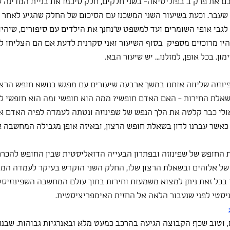
 את פרק ב בפוליטיאה- בשני חלקים, חלק סיכמו את בניית המדינה 
 שעבר. וכעת בשיעור השני המשכנו עם הסיכום של החלק שהגיע לאחר 
לגבי אופי השומרים ועד למשפט ש"נחנך את הילדים עם סיפורים, שיהיו
היו מרוכזים מספיק  בסוף השיעור ואני סקרנית לדעת אם הם הצליחו ל
ן. בכל אופן, למזלנו... יש שיעור הבא. 
פינוזה שליווה אותנו במשך ארבעה שיעורים עם מפגש בנושא חופש הרצון
שאלת החירות - האם האדם חופשי? ממה הוא חופשי ומה הוא חופשי ל
לי כבר קלטה את הלך הנפש של שפינוזה ונטתה לעמדה לפיה האדם אינו
אשר עברנו לדון בשאלת חופש הרצון, ובאיזה אופן מגבילה המחשבה את
 החופש של שפינוזה ובפתרון הבעייה הדואליסטית שבין החופש להכרח
 של אלוהים ובשאלת הרצון שלו, החלק השני הוקדש בעיקר לעמדה המב
בכל זאת ניתן למצוא משמעות וחירות בתוך עולם המחשבה השפינוזיסט
סטי לפני שנעבור הלאה אל החזית האימפריציסטית. 
ם, וטוב שכך! הקבוצה הגיעה בהרכב כמעט מלא ובאנרגיות גבוהות. שבנ