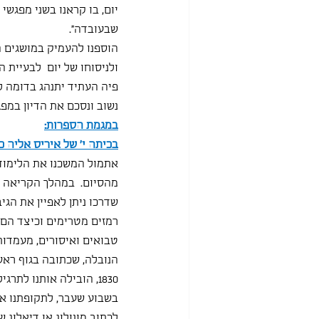
יום, בו קראנו בשני מפגשי 
שבעובדה".
הוספנו להעמיק במושגים המ
ולניסוחו של יום  לבעיית 
פיה העתיד יתנהג בדומה לע
נשוב ונסכם את הדיון במפ
במגמת הספרות:
בכיתה י' של איריס אליה כה
אתמול המשכנו את הלימודים
מהסיום.  במהלך הקריאה ע
שדרכו ניתן לאפיין את הגי
רמזים מטרימים וכיצד הם 
טבואים ואיסורים, מעמדות
הנובלה, שכתובה בגוף ראשו
1830, הובילה אותנו לת
בשבוע שעבר, לתקופתנו אנ
לכתוב מונולוג או דיאלוג 