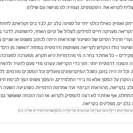
ליח לקרוא את  הטקסטים. (צפויה לנו פגישה עם שילה)
 ואמיץ. כאילו כולנו יחד על ספינה בלב ים, לבד בים וקוראים; לחוות 
קריאה מעניקה חיים למילים; לצלול אל קיום האחר, להשתנות, לדבר 
רי תרגיל הסיום של השיעור שהוראתו היתה לכתוב משפט או שניים 
יעור כולו הוקדש לקריאה משותפת ודרמטית במחזה "האשה מן הים" ל
קידים – כל אחת.ד בחר.ה מי מהדמויות היא תקרא. ממערכה למערכה, כ
 והפכה דרמטית יותר. תוך כדי הקריאה עצרנו מדי פעם להעיר ולהאיר,
 וכל זה היה בזום, כשכל המיקרופונים פועלים וכל המסכים מורמים. לל
 הוקרן על המסך אלא נח בידי התלמידים, והמסך פשוט הפך לבימת תיא
תלב בקריאה, מהוראות הבימוי ועד אחרונת הדמויות. כשהגיעה השעה רב
תחלנו, אף אחת.ד לא רצה להפסיק לקרוא. אז הנה הוכחה שאפשר גם ב
 בלב ים, מפליגים בקריאה.
קרטס
יונתן דיין
רותם וגנר
יעל אבוקרט קליין
חיה גלמן
שפינוזה
איריס אליה כהן