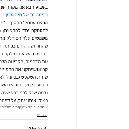
בשבוע הבא אני מקווה שנצ
בכיתה יב' של חיה גלמן :
הפעם אתחיל מהסוף – "מרתק
להסתקרן יחד, להתעצם;  ה
משפטים אלה הם חלק מתוצ
שהתרחשה קודם בכיתה. הש
בתחילת השיעור חילקנו תפ
את הדמויות, הקריאה הלכה
קראנו/שיחקנו את הדמויות.
שחור. הטקסט (בכוונה) לא
ריבוע, ריבוע בתורה/ו הש
נדמה שרק לפני רבע שעה ה
כאילו אנחנו יחד, על ספינה
עומר בן דוד
קאנט
קובי אסולין
סו
אורנים