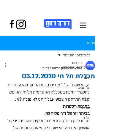
פוסט
כל סיכומי השיעור
דרך רוח
כל סיכומי השיעור
2 בדצמ׳ 2020
זמן קריאה 3 דקות
מכללת תל חי 03.12.2020
חיפה
שבוע שמיני של לימודים בבית החינוך למדעי הרוח 
תל אביב
לתלמידי תיכון במכללה האקדמית תל חי. האופק 
בן-גוריון
קצת התרחק השבוע אבל רוחנו לא נפלה 😊 :
במגמת הספרות
אורנים
בכיתה יא' של ד"ר טליה לוי:
תל-חי
חזרנו לדון קיחוטה וחידדנו חלקים חשובים פרק ב' 
אותו קראנו בשבוע שעבר: היציאה החפוזה של 
בר-אילן