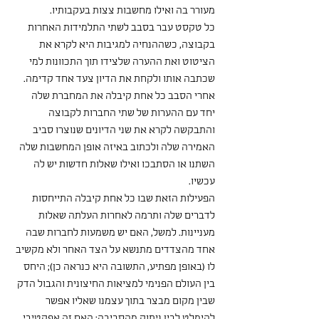
מעורר בה ואילו מחשבות צצות בעקבותיו.
כל טקסט עבר בסבב לשתי התלמידות האחרות 
בקבוצה, כשההנחיה למגיבות היא לקרא את 
הציטוט ואת ההערה שלצידו תוך התכוונות למי 
שכתבה אותו ולקחת את הדיון צעד אחד קדימה. 
אחרי הסבב כל אחת קיבלה את המחברת שלה 
יחד עם ההערות של שתי החברות לקבוצה 
והתבקשה לקרא את שני הדיונים שנוצרו סביב 
האמירה שלה ולכתוב באיזה אופן המחשבות שלה 
השתנו או הסתבכו ואילו שאלות חדשות יש לה 
עכשיו.
הפעילות הזאת שבו כל אחת קיבלה התייחסות 
לדברים שלה ותרמה לאחרות העלתה שאלות 
מעניינות. למשל, האם יש משמעות לחברות שבה 
אחד מהצדדים מתנשא על הצד האחר ולא מקשיב 
לו (באופן מפתיע, התשובה היא כנראה כן); היחס 
בין העולם הפנימי למציאות החיצונית והגבול הדק 
שבין מקום מבצר בתוך עצמנו שאליו אפשר 
להימלט לבין ניתוק מהסביבה; האם זה אפקטיבי 