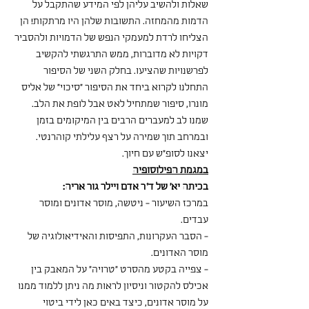
שאלות ולהשיב עליהן לפי המידע שהתקבל על 
הדמות מהמחזה. התשובות שלהן היו מרתקות! הן 
הצליחו לרדת למעמקי הנפש של הדמויות ולהסביר 
דקויות לא מדוברות, ממש התרגשתי להקשיב 
לפרשנויות שהציעו. בחלק השני של הסיפור 
התחלנו לקרוא ביחד את הסיפור "סיכוי" של אליס 
מונרו, סיפור שמתחיל לאט אבל לופת את הלב.
שמנו לב למעברים הרבים בין המיקומים בזמן 
ובמרחב תוך שמירה על רצף עלילתי קוהרנטי. 
יצאנו לסופ"ש עם חיוך.
במגמת הפילוסופיה
בכיתה יא' של ד"ר אדם ויילר גור אריה:
במרכז השיעור - ניטשה, מוסר אדונים ומוסר 
עבדים.
- הסבר העקרונות, התפיסות והאידיאולוגיה של 
מוסר האדונים.
- צפייה בקטע מהסרט "טרויה" על המאבק בין 
אכילס להקטור וניסיון לראות מה ניתן ללמוד ממנו 
על מוסר אדונים, כיצד באים כאן לידי ביטוי 