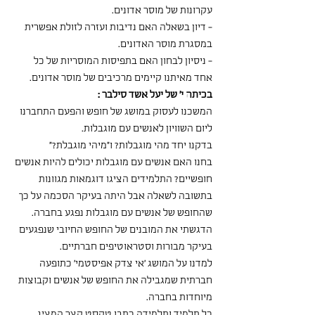
עקרונות של מוסר אדונים.
- דיון בשאלה האם נדיבות ועזרה לזולת אפשרית 
במסגרת מוסר האדונים.
- ניסיון לבחון האם בתפיסות המוסריות של כל 
אחד מאיתנו קיימים מרכיבים של מוסר אדונים.
בכיתה י' של יעל אשד סילבר :
המשכנו לעסוק במושג של חופש והפעם התחברנו 
ליום השוויון לאנשים עם מוגבלות.
בדקנו יחד מהי מוגבלות? ו"מיהי מוגבלת?"
בחנו האם אנשים עם מוגבלות יכולים להיות אנשים 
חופשיים? התלמידים הציגו דוגמאות מגוונות 
בתשובה לשאלה אבל היתה בעיקר הסכמה על כך 
שהחופש של אנשים עם מוגבלות נפגע בחברה.
הדגשתי את המובנים של החופש החיובי שנפגעים 
בעיקר מבורות וסטראוטיפים חברתיים.
למדנו על המושג 'אי צדק אפיסטמי' כתופעה 
חברתית שמגבילה את החופש של אנשים וקבוצות 
מיוחדות בחברה.
כל תלמיד ותלמידה כתבו טקסט קצר המציג 