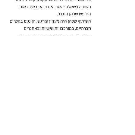
תשובה לשאלה: האם ואם כן אז באיזה אופן 
החופש שלהן מוגבל.
השיתוף שלהן היה מעניין ומרגש. הן נגעו בקשיים 
חברתיים, במורכבויות אישיות ובאתגרים 
בהתנהלות בחייהן. לצד תשובות אלה היו גם 
תלמידות ששיתפו בחופש רב שלשות בחייהן 
לפעול, לחוות, להתנסות ובתמיכה שיש להן 
בבחירה חופשית מתוך אפשרויות רבות.
מתוך השיתוף בטקסטים התחלנו ללמוד כיצד 
לענות על שאלה באופן מנומק, מיומנות שנתנסה 
בה באופן ממוקד בתקופה הקרובה.
אילה ליבנה
טליה לוי
יעל אשד סילבר
אדם ויילר גור אריה
תל-חי