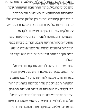
האביר מטעם עצמו להציל את עולם, הרשות שהוא 
יסודי בת ים (פילוסופיה עם ילדים)
נותן לסוס להוביל, מתוך המחשבה המעוותת שכך 
מתנהלות ההרפתקאות, האירוניה של המספר 
ביחס לדון קיחוטה והפער בין הלשון הפשוטה שלו 
לזו המנופחת של גיבורנו. מפרק ב' גישרנו בעל-פה 
על חלקים שאותם אין לנו אפשרות לקרא: 
ההסמכה המגוחכת לאבירות, הניסיון לעזור לנער 
שחוטף מלקות והרעת מצבו, הפרובוקציות כלפי 
העוברים והשבים ומינויו של סנצ'ו פנסה לנושא 
כלים תוך הבטחה שביום מן הימים הוא יקבל אי 
משלו.
אחרי שרומי הציגה לכיתה את קורות חייו של 
סרוונטס, שבשונה מגיבורו היה בעל ניסיון עשיר 
בשדות קרב, ניגשנו לקריאת פרק ח' שבו מוצגת 
הסצינה המפורסמת של המלחמה בטחנות הרוח. 
כדי לעבד את השאלות הגדולות שעולות מהפרק 
יצרנו מחברת דיאלוגית. התחלקנו לקבוצות של 
שלוש וכל תלמידה חיפשה ציטוט שאהבה במיוחד 
או שדיבר אליה, העתיקה אותו וכתבה מה הוא 