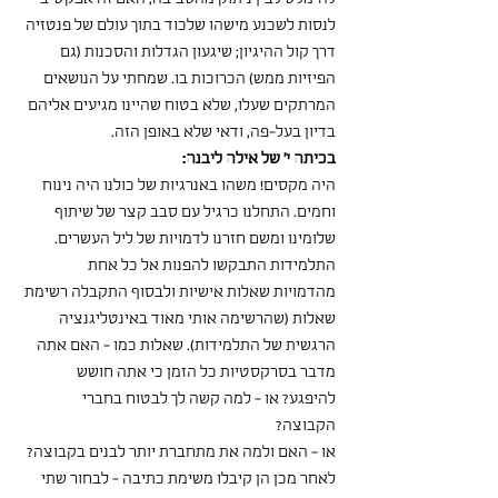
לנסות לשכנע מישהו שלכוד בתוך עולם של פנטזיה 
דרך קול ההיגיון; שיגעון הגדלות והסכנות (גם 
הפיזיות ממש) הכרוכות בו. שמחתי על הנושאים 
המרתקים שעלו, שלא בטוח שהיינו מגיעים אליהם 
בדיון בעל-פה, ודאי שלא באופן הזה.
בכיתה י' של אילה ליבנה:
היה מקסים! משהו באנרגיות של כולנו היה נינוח 
וחמים. התחלנו כרגיל עם סבב קצר של שיתוף 
שלומינו ומשם חזרנו לדמויות של ליל העשרים. 
התלמידות התבקשו להפנות אל כל אחת 
מהדמויות שאלות אישיות ולבסוף התקבלה רשימת 
שאלות (שהרשימה אותי מאוד באינטליגנציה 
הרגשית של התלמידות). שאלות כמו - האם אתה 
מדבר בסרקסטיות כל הזמן כי אתה חושש 
להיפגע? או - למה קשה לך לבטוח בחברי 
הקבוצה?
או - האם ולמה את מתחברת יותר לבנים בקבוצה? 
לאחר מכן הן קיבלו משימת כתיבה - לבחור שתי 