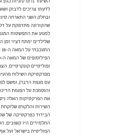
השיעור נדונו סוגיות כגון:
לדעתו צריכים לדבוק ושאו
ובחלק השני התארחה סיגל נ
שהקורונה מתדפקת על דלת
שלילדים ימתח 7ציר זמן היסטורי מאורגן.
ופוליטיים קונקרטיים. הצג
מפרקטיקת השילוח מהעיר 
עם מגפת הדבר), ומשם ל
והנסמכת על הפנמת הדיכוי
את הפרקטיקות האלה ניסינו
השירות והלקוח) שלוקחת 
הבידוד כפרקטיקה של שלי
התלמידים היו קשובים, הש
הפוליטית בישראל ועל אף 