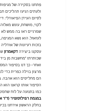
פתחנו בסקירה של מגיפות 
ולעתים הניעו תהליכים חברתיים: מגיפת ה
לסיום העידן הפיאודלי. די
שמרניים ראו בה ממש לא מ
לעזאזל. הוא נשא המגיפה, 
בזכות רעיונות של אודליה
עסקנו ביצירה 
דקאמרון 
שכותרתו "מחשבות מן בידו
ואחר- כך דנו בסיפור המס
מרצון בוילה כפרית כדי ל
הם מחליטים הוא אהבה. בכ
הסיפור אותו קראנו הוא הס
כמו בתנועה על לוח שחמט,
במגמת הפילוסופיה (ד"ר אדם
בחלק הראשון אירחנו בכית