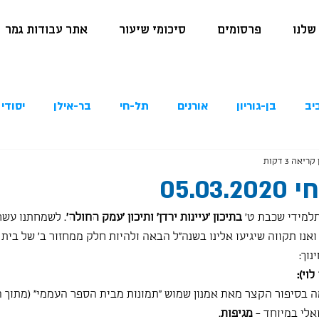
שלנו
פרסומים
סיכומי שיעור
אתר עבודות גמר
יב
בן-גוריון
אורנים
תל-חי
בר-אילן
יסודי 
קריאה 3 דקות
05.0
למידי שכבת ט' 
בתיכון 'עיינות ירדן' ותיכון 'עמק החולה'
. לשמחתנו עשרו
ואנו תקווה שיגיעו אלינו בשנה"ל הבאה ולהיות חלק ממחזור ב' של בית ה
וך:
וי):
 בסיפור הקצר מאת אמנון שמוש "תמונות מבית הספר העממי" (מתוך 
לי במיוחד - 
מגיפות
.