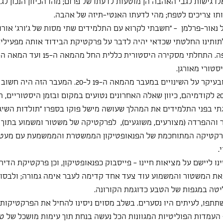
 אלו גישות לגבי האהבה הן מוטעות לדעתו של פרום; מהו הכיוון הנכון לג
תו צריכים לטפח; מהי לדעתו האנטי-תיזה של אהבה.
אור-פרלמן  - "חשבתי לקרוא עם התלמידים שתי מסות של ג'ורג' אורוול,
ותינו החלטתי שכדאי יהיה לדבר על פרקטיקת הבידוד אותה מפעילים 
התעכבתי על המאה ה-19 ובעיקר על השינויים במעבר מהמאה ה-19 ל-20
הפילוסופים של המאה ה-20 לקודמיהם, כיוון שאלה האחרונים נטועים במקום ובזמן היסטורי
תי בפני התלמידים את המהלך שעושה מישל פוקו בספרו "תולדות השיגעו
וההפרדה (מצורעים, משוגעים),  לפרקטיקה של משטור ומשמוע בתוך 
פרקטיקה המתוחכמת של הפנאופטיקון הממשטרת והממשמעת עם מעט
.
 ליישם על מציאות חיינו - פייסבוק כפנאופטיקון, וכן פרקטיקת הדירוג
את המשטור והמשמוע עוד צעד אחד קדימה לעבר אימה גמורה; ולבסוף
טה במגפות של הטבע כדוגמת הקורונה.
תתפו, לעיתים היו נסערים. בשלב מסוים ניסינו להחיל את הפרקטיקות 
העמדות הפוליטיות המגוונות הכל נעשה בנחת תוך עימות מושכל של טי