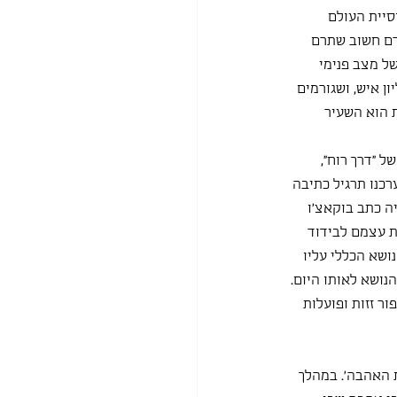
סיית העולם 
של מצב פנימי 
נש מאלוהים על חטאים. בהקשר זה הזכרנו גם את מגיפת האיידס שהרגה כ-30 מליון איש, ושגורמים 
 הוא השעיר 
 "דרך רוח", 
מגיפת הדבר, וערכנו תרגיל כתיבה 
ה כתב בוקאצ'ו 
ת עצמם לבידוד 
ושא הכללי עליו 
ושא לאותו היום. 
ור זזות ופועלות 
 האהבה'. במהלך 