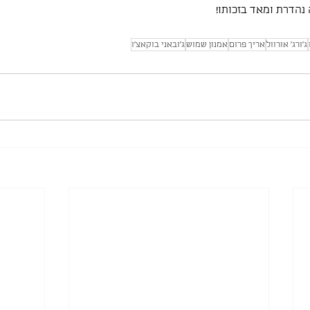
נהדרת ומאד בזכותו!
ג'ורג' אורוול
אריך פרום
אמנון שמוש
ג'ובאני בוקאצ'ו