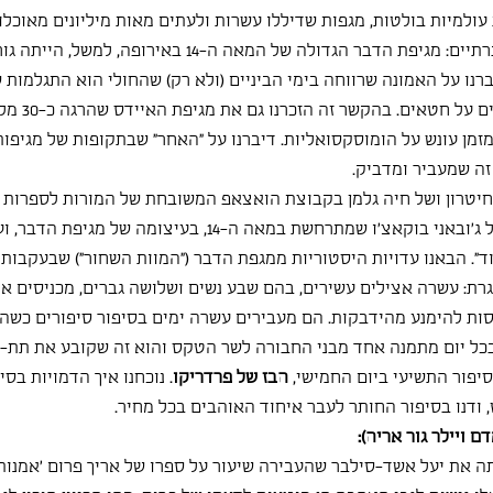
עולמיות בולטות, מגפות שדיללו עשרות ולעתים מאות מיליונים מאוכלו
דבר הגדולה של המאה ה-14 באירופה, למשל, הייתה גורם חשוב שתרם
ברנו על האמונה שרווחה בימי הביניים (ולא רק) שהחולי הוא התגלמות 
לקוי, מושחת, עו
זמן עונש על הומוסקסואליות. דיברנו על "האחר" שבתקופות של מגיפות
זה שמעביר ומדביק.
 חיטרון ושל חיה גלמן בקבוצת הואצאפ המשובחת של המורות לספרות של
של ג'ובאני בוקאצ'ו שמתרחשת במאה ה-14, בעיצומה של 
ד". הבאנו עדויות היסטוריות ממגפת הדבר ("המוות השחור") שבעקבותי
גרת: עשרה אצילים עשירים, בהם שבע נשים ושלושה גברים, מכניסים א
נסות להימנע מהידבקות. הם מעבירים עשרה ימים בסיפור סיפורים כשהנ
ל יום מתמנה אחד מבני החבורה לשר הטקס והוא זה שקובע את תת-הנ
יפור התשיעי ביום החמישי, 
הבז של פרדריקו
. נוכחנו איך הדמויות בסיפ
 ודנו בסיפור החותר לעבר איחוד האוהבים בכל מחיר.
 ויילר גור אריה):
ה את יעל אשד-סילבר שהעבירה שיעור על ספרו של אריך פרום 'אמנות