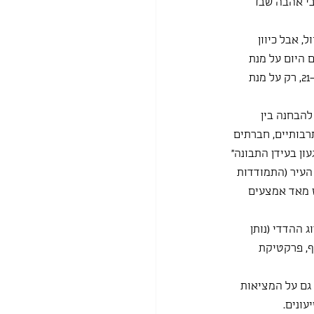
בי אהבה שבו 
 אבל כיוון 
היום על מנת 
למנוע את התפשטות המגפה. התחלתי מסקירה היסטורית כללית החל מהמאה ה-15 ועד המאה ה-21, רק על מנת 
. המעבר הזה היה חשוב להבחנה בין 
ים, תרבותיים, חברתים 
ן בעידן התבונה" 
העיר (התמודדות 
 מאד אמצעים 
 ההדדי (נותן 
, פרקטיקת 
גם על המציאות 
עונים.