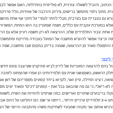
 הכתוב, והוביל לשאלה צורנית, לא פוליטית בתחילתה, האם אפשר לבנ
ת. מתוך ניסוי מתמשך ברישום, פירוק והרכבה של אותיות, נולד פרויקט 
קרא גם בעברית וגם בערבית, מבלי לוותר לגמרי על חוקי אף אחת מהשפ
אלא במערכת עקבית עם כללים, ושמה שמעניין בה הוא המתח, הפשרות, 
אחת. עבור התלמידים שלנו, ההרצאה לא רק חשפה רעיון אלא גם הראת
ה וכיצד אפשר להוציא מחשבה אל הפועל בעבודה מדויקת ומתמשכת;
ת והתפעלו מאוד מן ההרצאה, שנגעה בדיוק במקום שבו מחשבה, שפה וע
ה ליבנה
ל בזום להרצאה המעניינת של לירון לביא טורקניץ שעיצבה פונט חדש
חלק הראשון, כשנפגשנו שנית עם תלמידותינו הן אמרו שהופתעו לטובה
אה, רצינו תחילה, סיון ואני, לקרוא ביחד קטעים מספריהם של ז'אן אמר
לא ריאלי, כי גם מה שהבאנו בכל זאת - קטעים "רכים" ומאוד יפים מספ
ו בריבועים שחורים ואדישים. כמה שניסינו להחיות את השיח, לשאול 
לעורר פרובקציות - היו איתנו 3-4 תלמידים ערניים והיתר... ריחפו אי שם. הם התלוננו על ה
רגיש אותם. אני מקווה שמבעד לשתיקות משהו מהתבונה והיופי של המ