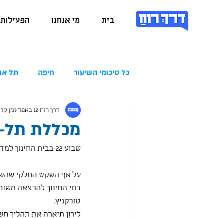
בית
מי אנחנו
הפעילות 
כל סיכומי השיעור
חיפה
תל אב
דרך רוח
12 באפר׳
זמן קריאה 
מכללת תל-חי 4.2026
שבוע 22 בבית החינוך למדעי הרוח לתלמידי תיכון במכללה האקדמית תל חי. 
על אף השקט החלקי שהשתר
בתי החינוך להרצאה משותפ
טורקניץ.
לירון תיארה את תהליך חש