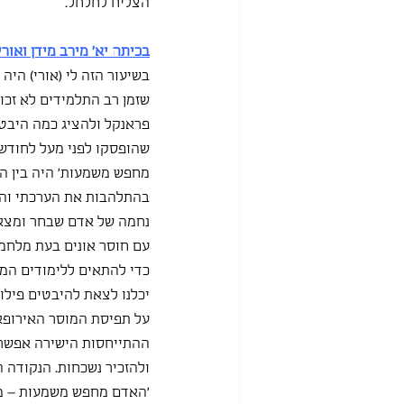
הצליח לחלחל.
בכיתה יא' מירב מידן ואורי
בשיעור הזה לי (אורי) היה
שזמן רב התלמידים לא זכו 
פראנקל ולהציג כמה היבטים
שהופסקו לפני מעל לחודש 
מחפש משמעות' היה בין הט
בהתלהבות את הערכתי והמל
נחמה של אדם שבחר ומצא מ
עם חוסר אונים בעת מלחמ
כדי להתאים ללימודים המק
יכלנו לצאת להיבטים פילו
על תפיסת המוסר האירופא
ההתייחסות הישירה אפשרה 
ולהזכיר נשכחות. הנקודה 
'האדם מחפש משמעות – ממח