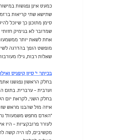
כמעט אינן נפגשות במישור
שתישא שתי קריאות בו־זמני
סימן מתוכנן כך שיוכל להי
שמדובר לא בגימיק חזותי 
אחת לשאת יותר ממשמעות 
מופשט הופך בהדרגה לשיט
שאלות רבות, גילו מעורבו
בכיתה י' סיון קיפניס ואיל
בחלק הראשון נפגשנו אתמו
וערבית - ערברית. בתום ה
בחלק השני, לקראת יום השו
איזה מזל שהבנו מראש שזה 
"האדם מחפש משמעות" נתקל
מקשיבים, לנו היה קשה לה