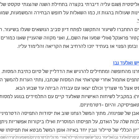
ליסטית (שגם עליה דיברתי בקצרה בתחילת השנה שהצגתי טקסט של ק
נות שעולות בהגות זו, כמו השאלות על חופש הבחירה והמשמעות, שמו
ם התחברו לשיעור והתקשנו לפתח דיון סביב הנושאים שעלו בשיעור. ה
ור פראנקל (אולי שמעו את השם...), ואני מקווה שהעניין שאנו כמורים ה
בזמן הפנוי או בעתיד יזכו להרחיב את הקריאה והלימוד עליו.
ש ואלעד נבו
רנו מהחופשה ומתחילים להרגיש את הדדליין של סיום כתיבת המסות. ק
פים אתמול אחרי שקראתי את המסות שכתבו, נתתי הערות להמשך הכת
 אצל מי שצריך וכולם יצאו עם עבודה הביתה עד שבוע הבא.
ר): במקביל לשיחות האישיות שאלעד קיים עם התלמידים בנוגע למסות
אפיסיקה. והיום -דטרמיניזם.
בן של שפינוזה. מתוך המשל הנחנו שוב את יסודות התפיסה הדטרמיניס
ות שלה על האדם, על תפיסתו המוסרית ואילו ביקורות אפשריות ניתן 
ן הכללי של טיילור ונבין יחד באיזה אופן המשל מבטא את תפיסתו של 
קיפניס
אלעד נבו
אליעזר בקליש
שפינוזה
טיילור
אורי מרגלית
דטרמיניזם
משמעות
יצירה
שפה