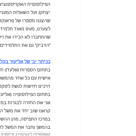
הפילוסופית האקזיסטנציא
יצחק) ועל השאלות המעניי
שהצגנו מספרו של פראנקל.
לצערנו, מעט מאוד תלמידי
שהתחברו לא הכירו את ויקט
"הדביק" גם את התלמידים ו
בכיתה יב' של אליעזר בקלי
בתחום הספרות (אלעד): חז
אישית עם כל אחד מהמשתת
דרכים חדשות לגשת לטקסט
בתחום הפילוסופיה (אליעז
אני את החזרה לבגרות במט
קראנו שוב יחד את משל הא
במרכז התפיסה, מהן ההשלכ
בהמשך נחבר את המשל לדיו
קאנט
אילה ליבנה
מירב מידן
סיון 