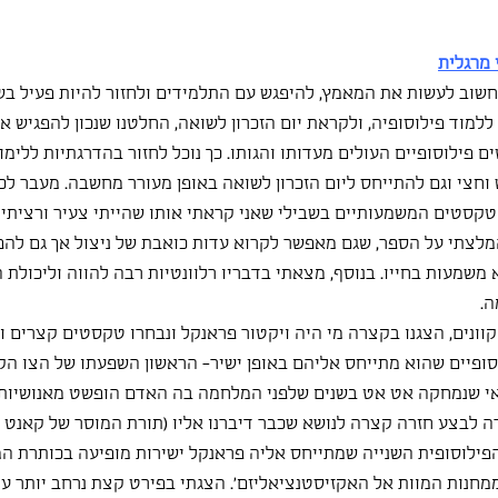
 מרגלית
 חשוב לעשות את המאמץ, להיפגש עם התלמידים ולחזור להיות פעיל בשיע
ללמוד פילוסופיה, ולקראת יום הזכרון לשואה, החלטנו שנכון להפגיש א
 פילוסופיים העולים מעדותו והגותו. כך נוכל לחזור בהדרגתיות ללימו
וחצי וגם להתייחס ליום הזכרון לשואה באופן מעורר מחשבה. מעבר לכ
קסטים המשמעותיים בשבילי שאני קראתי אותו שהייתי צעיר ורציתי 
צתי על הספר, שגם מאפשר לקרוא עדות כואבת של ניצול אך גם להפי
שמעות בחייו. בנוסף, מצאתי בדבריו רלוונטיות רבה להווה וליכולת 
ה.
וונים, הצגנו בקצרה מי היה ויקטור פראנקל ונבחרו טקסטים קצרים ו
סופיים שהוא מתייחס אליהם באופן ישיר- הראשון השפעתו של הצו הק
י שנמחקה אט אט בשנים שלפני המלחמה בה האדם הופשט מאנושיותו ו
לבצע חזרה קצרה לנושא שכבר דיברנו אליו (תורת המוסר של קאנט וה
הפילוסופית השנייה שמתייחס אליה פראנקל ישירות מופיעה בכותרת ה
נות המוות אל האקזיסטנציאליזם'. הצגתי בפירט קצת נרחב יותר על