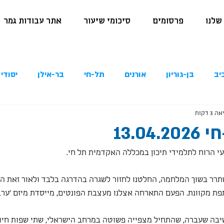
שלנו
פרסומים
סיכומי שיעור
אתר עבודות גמר
יב
בן-גוריון
אורנים
תל-חי
בר-אילן
יסודי 
3 דקות
13.0
ר בשוך המלחמה, החלטנו לחזור לשגרה בהדרגה בלבד ולאור זאת המ
ת מקוונת. הפעם התארחה אצלנו מעצבת הפונטים, מייסדת מיזם 'ערברי
יבה שעברה, שהתחיל מצפייה פשוטה במרחב הישראלי, שתי שפות חיות ז