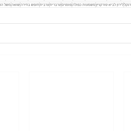
רנקל
לירון לביא טורקניץ
משמעות כפולה
פונטים
ערברית
ערבית
חופש בחירה
שואה
משל הא