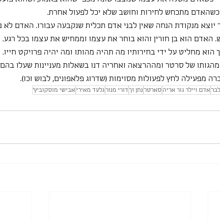
. כשהאדם מתכחש לחירות וחושב שלא יכל לפעול אחרת.
ר יוצא מנקודת הנחה שאין לבני אדם תכלית שנקבעה עבורו. האדם לא נו
. האדם הוא בן חורין והוא בוחר את עצמו וממחיש את עצמו בכל רגע.
 הוא מחליט על ידי בחירותיו מה תהיה מהותו ומה יהיה פרויקט חייו.
גותו של סרטר ומההרצאה ואחריה דנו בשאלות מעניינות שעלו בהם, ל
ה מפעילה לחץ לפעולות מסוימות (שדרוג פלאפונים, לבוש וכו).
לבר
אדם ויילר גור אריה
סארטר
נתן זך
דורי מנור
גלעד מאירי
אבישי מוסקוביץ'