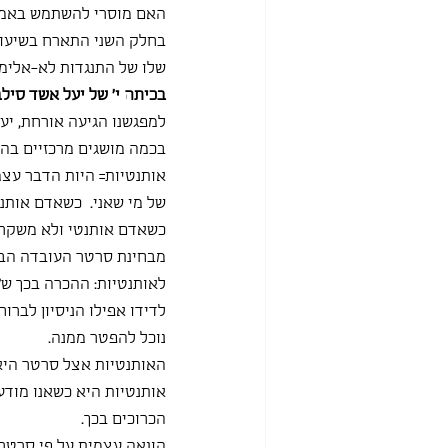
האם מוסרי להשתמש באמצע
בחלק השני התארח בשיעור 
שלו של התנגדות לא-אלימה
בכיתה י' של יעל אשד סילב
למפגשנו הגיעה אורחת, יע
בכמה מושגים מרכזיים בהגו
אותנטיות= היות הדבר עצמו
של מי שאני.  כשאדם אותנט
כשאדם אותנטי ולא משקר ל
מבחינת סרטר העובדה הבסי
לאותנטיות: ההכרה בכך ש"ה
לדידו אפילו הניסיון לברו
נוכל להפטר ממנה.
האותנטיות אצל סרטר היא
אותנטיות היא כשאנו מודע
הכרוכים בכך.
הונאה עצמית על פי סרטר