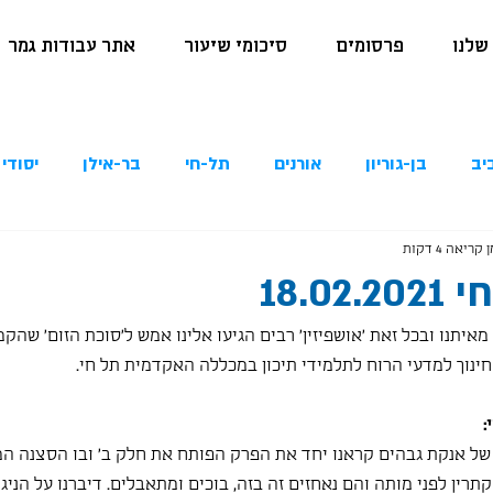
שלנו
פרסומים
סיכומי שיעור
אתר עבודות גמר
יב
בן-גוריון
אורנים
תל-חי
בר-אילן
יסודי 
 קריאה 4 דקות
18.0
איתנו ובכל זאת 'אושפיזין' רבים הגיעו אלינו אמש ל'סוכת הזום' שהק
:
של אנקת גבהים קראנו יחד את הפרק הפותח את חלק ב' ובו הסצנה ה
רין לפני מותה והם נאחזים זה בזה, בוכים ומתאבלים. דיברנו על הניגו