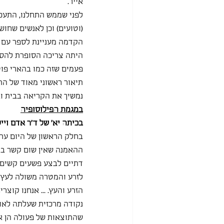
אייר.
לפני שממש התחלנו, התעכב
(וטועים) וכן לאנשים שחו
הקדמה מעניינת לספר עם י
היתה צריכה הסופרת להסת
פעמים שזה כמו בהארי פוט
תיאור ראשוני מאוד של התק
נמשיך את הקריאה בבית וא
במגמת הפילוסופיה
בכיתה יא' של ד"ר אדם וייל
בחלק הראשון של היום ערכ
ההאמנה שאין שום קשר בין
דתיים לבצע פשעים קשים וח
לזרע והמטרה משולה לעץ 
הזרע והעץ. ... אנחנו קוצר
נקודה מרכזית שעלתה לאו
שהתוצאות של פעולה הן 