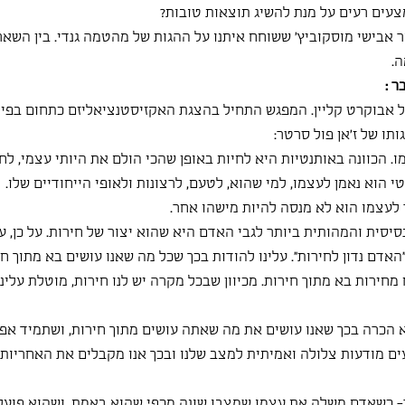
ים רעים על מנת להשיג תוצאות טובות?
אבישי מוסקוביץ' ששוחח איתנו על ההגות של מהטמה גנדי. בין השא
.
ר :
ל אבוקרט קליין. המפגש התחיל בהצגת האקזיסטנציאליזם כתחום בפילו
תו של ז'אן פול סרטר:
. הכוונה באותנטיות היא לחיות באופן שהכי הולם את היותי עצמי, לחי
י הוא נאמן לעצמו, למי שהוא, לטעם, לרצונות ולאופי הייחודיים שלו.
עצמו הוא לא מנסה להיות מישהו אחר.   
סית והמהותית ביותר לגבי האדם היא שהוא יצור של חירות. על כן, ע
אדם נדון לחירות". עלינו להודות בכך שכל מה שאנו עושים בא מתוך חי
ח מחירות בא מתוך חירות. מכיוון שבכל מקרה יש לנו חירות, מוטלת עלינ
 הכרה בכך שאנו עושים את מה שאתה עושים מתוך חירות, ושתמיד אפ
ים מודעות צלולה ואמיתית למצב שלנו ובכך אנו מקבלים את האחריות ו
- כשאדם משלה את עצמו שמצבו שונה מכפי שהוא באמת, ושהוא פועל 