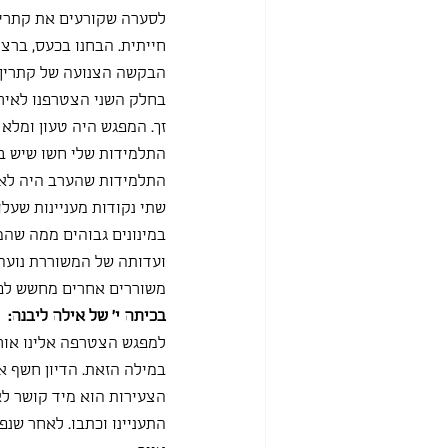
לסערה שקורעים את קתרין 
חייתית. הבחנו בכעס, ברצ
הבקשה הצנועה של קתרין מ
בחלק השני הצטרפנו לאירו
זך. המפגש היה טעון ומלא 
התלמידות שלי חשו שיש ב
התלמידות שהערב היה לא 
שתי נקודות מעניינות שעלו
במינונים גבוהים ממה שהמש
ועדותה של המשוררת נועה 
משוררים אחרים מחשש לפג
בכיתה י' של אילה ליבנה:
למפגש הצטרפה אלינו אורח
במילה הזאת. הדיון חשף את
הצעירות הוא מיד קושר לא
התעניינו וכתבו. לאחר שנפ