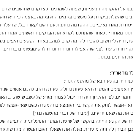
נו על ההקדמה המעניינת, שפונה לשמרנים ולצדקנים שחושבים שהם מו
שבים שהטלת ביקורת על מעשים פגומים היא פגומה בעצמה כי היא חוש
סודות מאוד נאיביים... ההקדמה נחתמת עם השם "קארר בל", שהעלה 
תר מאחוריו. לאחר שהתחלנו לקרוא את הפרקים הראשונים אמרו התל
ר, והיה לי חשוב להזכיר להן מה קדם למה... באחד הקטעים היפים בספ
ף חרדה, עוד לפני שזה אפילו הוגדר והוגדרו לו סימפטומים ברורים.
ת הדיונים בכתה.
ר גור אריה:
נו דיון בקטע הבא של מהטמה גנדי:
 האמצעים והמטרה היא טעות גדולה. טעות זו הובילה גם אנשים שנחשב
מורים. לפי ההיגיון הזה ורד יכול לצמוח מזרע של עשב שוטה.  ... הא
ואי-אפשר לנתק את הקשר בין האמצעים והמטרה כשם שאי-אפשר לנת
ים את מה שאנו זורעים.  [עיבוד של דברי מהטמה גנדי]
רו של הקטע הייתה בהקשר של שיטת המוסר התועלתנית. התפיסה של ש
אבן הבוחן להיותה מוסרית, מעלה את השאלה האם המטרה מקדשת את