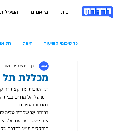
בית
מי אנחנו
הפעילות 
כל סיכומי השיעור
חיפה
תל אב
דרך רוח
17 בפבר׳ 2021
זמן
מכללת תל חי 2.2021
חג הסוכות עוד קצת רחוק מ
ה 18 של הלימודים בבית החינוך למדעי הרוח לתלמידי תיכון במכללה האקדמית תל חי.
במגמת הספרות
בכיתה יא' של ד"ר טליה לוי
אחרי שסיכמנו את חלק א' 
היתקליף מגיע לחדרה של קת