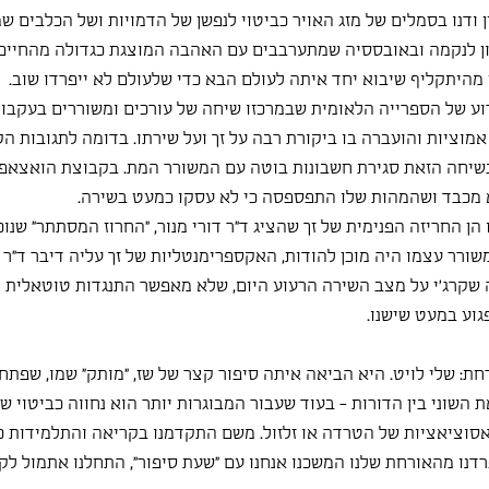
ודנו בסמלים של מזג האויר כביטוי לנפשן של הדמויות ושל הכלבים שמ
ון לנקמה ובאובססיה שמתערבבים עם האהבה המוצגת כגדולה מהחיים ו
היתקליף שיבוא יחד איתה לעולם הבא כדי שלעולם לא ייפרדו שוב. 
ע של הספרייה הלאומית שבמרכזו שיחה של עורכים ומשוררים בעקבות 
אמוציות והועברה בו ביקורת רבה על זך ועל שירתו. בדומה לתגובות הק
שיחה הזאת סגירת חשבונות בוטה עם המשורר המת. בקבוצת הואצאפ 
מכבד ושהמהות שלו התפספסה כי לא עסקו כמעט בשירה.
 הן החריזה הפנימית של זך שהציג ד"ר דורי מנור, "החרוז המסתתר" שנו
ורר עצמו היה מוכן להודות, האקספרימנטליות של זך עליה דיבר ד"ר ג
שקרג'י על מצב השירה הרעוע היום, שלא מאפשר התנגדות טוטאלית וי
וע במעט שישנו.
ת: שלי לויט. היא הביאה איתה סיפור קצר של שז, "מותק" שמו, שפתח 
 השוני בין הדורות - בעוד שעבור המבוגרות יותר הוא נחווה כביטוי של
סוציאציות של הטרדה או זלזול. משם התקדמנו בקריאה והתלמידות כ
רדנו מהאורחת שלנו המשכנו אנחנו עם "שעת סיפור", התחלנו אתמול לקרו