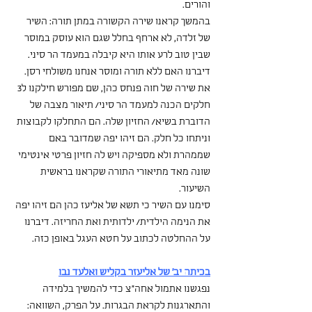
והורים.
בהמשך קראנו שירה הקשורה במתן תורה: השיר 
של זלדה, לא ארחף בחלל שגם הוא עוסק במוסר 
שבין טוב לרע אותו היא קיבלה במעמד הר סיני. 
דיברנו האם ללא תורה ומוסר אנחנו משולחי רסן. 
את שירה של חוה פנחס כהן, שם מפורש חילקנו ל3 
חלקים הכנה למעמד הר סיני/ תיאור מצבה של 
הדוברת בשיא/ החזיון שלה. הם התחלקו לקבוצות 
וניתחו כל חלק. הם זיהו יפה שמדובר באם 
שממהרת ולא מספיקה ויש לה חזיון פרטי אינטימי 
שונה מאד מתיאורי התורה שקראנו בראשית 
השיעור.
סימנו עם השיר כי תשא של אליעז כהן הם זיהו יפה 
את הנימה הילדית/ ילדותית ואת החריזה. דיברנו 
על ההחלטה לכתוב על חטא העגל באופן כזה.  
בכיתה יב' של אליעזר בקליש ואלעד נבו
נפגשנו אתמול אחה"צ כדי להמשיך בלמידה 
והתארגנות לקראת הבגרות. על הפרק, השוואה: 