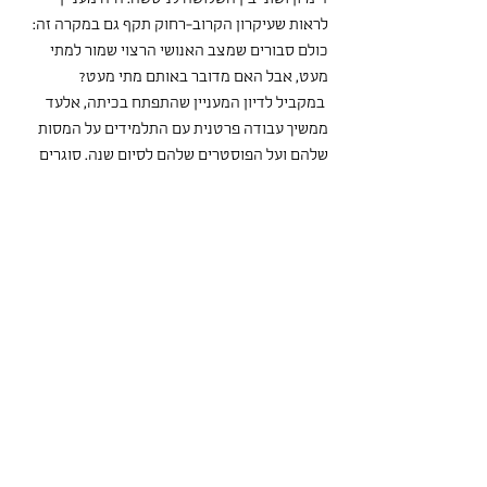
לראות שעיקרון הקרוב-רחוק תקף גם במקרה זה: 
כולם סבורים שמצב האנושי הרצוי שמור למתי 
מעט, אבל האם מדובר באותם מתי מעט?
 במקביל לדיון המעניין שהתפתח בכיתה, אלעד 
ממשיך עבודה פרטנית עם התלמידים על המסות 
שלהם ועל הפוסטרים שלהם לסיום שנה. סוגרים 
קצוות אחרונים. אנחנו מתקרבים בצעדי ענק 
לסיום התהליך, מסות, בגרות, תכף הכל קורה. 
ההתרגשות באויר גדולה.
אפלטון
אריסטו
אילה ליבנה
מירב מידן
סיון קיפניס
אלעד נבו
אליעזר בקליש
תועלתנות
אורי מרגלית
רנה דקארט
עמנואל קאנט
הצו הקטגורי
זלדה
מטאפיזיקה
פרידריך ניטשה
אתיקה ניקומאכית
דון קיחוטה
ג׳ון סטיוארט מיל
מיגל דה סרוונטס
חוה פנחס כהן
אאודימוניה
לא ארחף בחלל
שם מפורש
מטריקס
אליעז כהן
כי תשא
תל-חי