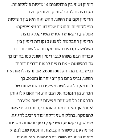
דימיון ושוני בין פילוסופים או שיטות פילוסופיות. 
הקבוצה חולקה לשתי קבוצות: קבוצת 
הדימיון וקבוצת השוני. ההשוואה היא בין השיטות 
הפילוסופיות וההוגים שלמדנו במטאפיסיקה: 
אפלטון, דיקארט והסרט מטריקס. קבוצת 
הדימיון התבקשה למצוא 3 נקודות דימיון בין 
השלושה. קבוצת השוני נקודות של שוני. תוך כדי 
עבודה הבנו משהו לגבי דימיון ושוני: כמו בחיים כך 
גם בהשוואה - אם רוצים לראות דברים דומים 
נביט בהם ממרחק zoom out. אם נרצה לראות את 
השוני, נביט בהם מקרוב יותר zoom in. כך 
לדוגמא, כל השלושה מציעים דרגות שונות של 
הכרה, מן הנמוכה אל הגבוהה. אך האם אלו אותן 
הדרגות? כל השיטות מציעות יציאה אל עבר 
'אמת'. אך האם זו אותה אמת? עם תובנה זו יצאנו 
להפסקה. בחלק השני זרקתי עוד מרכיב לחגיגה. 
אפלטון, דיקארט, מטריקס, בסוף זו אותה משפחה. 
אך מה עם ניטשה? הקבוצות התכנסו שוב למצוא 
דימיון ושוני בין השלושה לניטשה. היה מעניין 