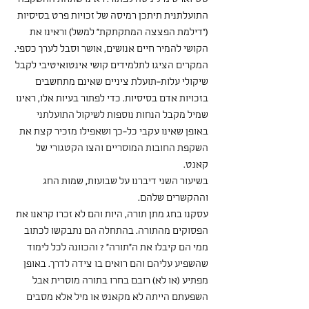
התועלתנית תיתכן רמיסה של זכויות פרט בסיסיות 
("דילמת הפצצה המתקתקת" למשל) וראינו את 
הקושי להמיר חיים אנושים, אושר וסבל לערך כספי. 
המקרים הציגו לתלמידים קושי אינטואיטיבי לקבל 
שיקולי עלות-תועלת ציניים שאינם מתחשבים 
בזכויות אדם בסיסיות. כדי לפתור בעיות אלו, ראינו 
שמיל מקבל הנחות נוספות לשיקול התועלתני 
באופן שאינו עקבי כל-כך ושאפילו מזכיר קצת את 
השקפת החובות המוסריים והצו הקטגורי של 
קאנט.  
בשיעור השני דיברנו על שבועות, שמות החג 
וההקשרים שלהם.
עסקנו בחג מתן תורה, היות והם לא זכרו קראנו את 
הפסוקים מהתורה. בהתחלה הם נתבקשו לכתוב 
ממי הם קיבלו את ה"תורה" ? והכוונה לכל לימוד 
שהשפיע עליהם והם רואים בו צידה לדרך. באופן 
מפתיע (או לא) רובם בחרו בתורה מוסרית אבל 
השפעתם הייתה לא מקאנט או מיל אלא מסבים 