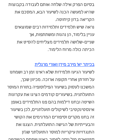
בסיום הפרק אילה שלחה אותם לעבודה בקבוצות 
שהיא למעשה הכנה לשיעור הבא, המסכם את 
הקריאה בדון קיחוטה.
נראה שיש תלמידים ותלמידות רבים שמוצאים 
עניין בלימוד, הן נהנות ומשתתפות, אך 
שניים-שלושה תלמידים מצליחים להסיט את 
הכיתה כולה מרוח הלימוד.
בכיתה יא' מירב מידן ואורי מרגלית
לשיעור הגיעו תלמידות שלא ראינו זמן רב ושמחנו 
על חזרתן אחרי תקופה ארוכה. מכיוון שכך, 
המשכנו לעסוק בשיעור הפילוסופיה בתורת המוסר 
התועלתנית. בשיעורים קודמים הציגו את עקרונות 
השיטה ובחנו דילמות בהם פנו התלמידים באופן 
אינסטינקטיבי לשיקולים תועלתניים, לכן בשיעור 
זה בחנו מקרים וסיפורים המדגימים את הקושי 
והבעייתיות של הגישה התועלתנית. הצגנו את 
התנגדויות עיקריות למוסר התועלתני שג'ון 
סטיוארט מיל ניסה לפתור. ראינו שתחת ההשקפה 