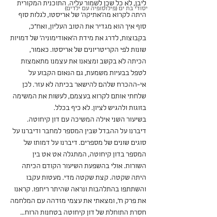
ליבן, לא כל שכן לשמור עליה. התוכנית המקורית 
יסודי בת ים (פילוסופיה עם ילדים)
היתה לקרוא מה'אתיקה' של אריסטו, לגלות סוף 
סוף איך הוא מגדיר את הטוב העליון, ואח"כ, 
בקבוצות, לדרג את מידת ה'אאודימוניה' של דמויות 
שונות לפי הקריטריונים של אריסטו. כאמור, 
הכיתה לא בקשב ומצאנו את עצמנו מתאמצות 
לטפל בבעיות משמעת, גם הנאום הקבוע על 
אי-ההכרח שלהם להישאר בכיתה לא עזר. לכן 
שלחתי אותם לקרוא בעצמם, לעשות את המשימה 
בזוגות ולהגיש לציון. לא כיף בכלל. 
בשיעור השני אילה המשיכה עם דון קיחוטה. 
דיברנו על ההבדל שבין המספר למחבר ודיברנו על 
סוגים שונים של מספרים. דיברנו על דמותו של 
המספר בדון קיחוטה, המתגלה אט אט בין 
השורות. אולי בהשפעת השיעור הקודם הכיתה 
היתה שקטה. קצת שקטה מדי. מעטות עקבו 
והשתתפו בהתלהבות ונראה שהיתר ריחפו. קראנו 
את פרק ח', ומצאתי את עצמי מזדהה עם המלחמה 
חסרת התוחלת של דון קיחוטה בטחנות הרוח...