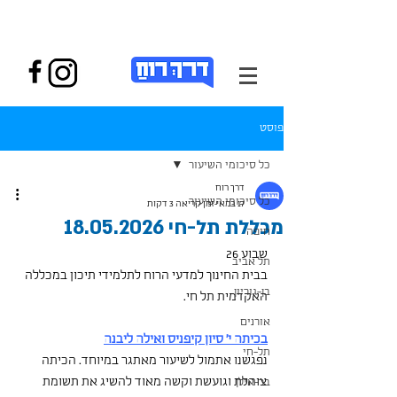
פוסט
כל סיכומי השיעור
דרך רוח
כל סיכומי השיעור
17 במאי
זמן קריאה 3 דקות
מכללת תל-חי 18.05.2026
חיפה
שבוע 26 
תל אביב
בבית החינוך למדעי הרוח לתלמידי תיכון במכללה 
בן-גוריון
האקדמית תל חי. 
אורנים
בכיתה י' סיון קיפניס ואילה ליבנה
תל-חי
נפגשנו אתמול לשיעור מאתגר במיוחד. הכיתה 
צוהלת וגועשת וקשה מאוד להשיג את תשומת 
בר-אילן