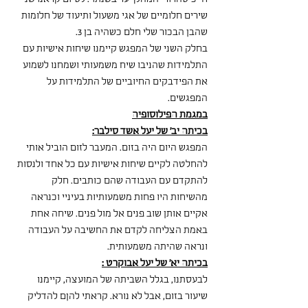
שירים חלומיים של אגי משעול ותיעוד של חלומות 
שהבן הבכור שלי חלם כשהיה בן 3.
בחלק השני של המפגש קיימנו שיחות אישיות עם 
התלמידות שהניבו שיח משמעותי ושמחנו לשמוע 
את הפידבקים החיוביים של התלמידות על 
המפגשים.
במגמת הפילוסופיה
בכיתה יב' של יעל אשד סילבר:
המפגש היום היה בזום. המעבר לזום הוביל אותי 
להחלטה לקיים שיחות אישיות עם כל אחד ולנסות 
להתקדם עם העבודה שהם כותבים. חלק 
מהשיחות היו פחות משמעותיות בעיניי וכנראה 
אקיים אותן שוב פנים אל מול פנים. שיחה אחת 
באמת הצליחה לקדם את החשיבה על העבודה 
ונראה שהיתה משמעותית.
בכיתה יא' של יעל אבוקרט :
לבעסתנו, בגלל השביתה של המועצה, קיימנו 
שיעור בזום, אבל לא נורא. קראתי להןם להדליק 