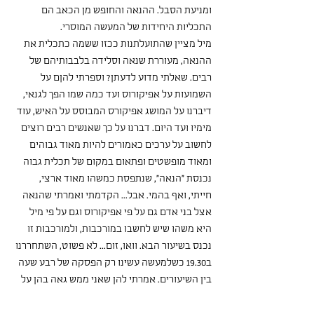
ומניעת הסבל. ההנאה והחופש מן הכאב הם 
התכליות היחידות של המעשה המוסרי.
מיל מציין שהתועלתנות ככזו ששמה כתכלית את 
ההנאה, מעוררת שנאה וסלידה בלבבותיהם של 
רבים. שאלתי מדוע לדעתן? וספרתי להןם על 
השמועות על אפיקורוס ועד כמה שמו הפך לגנאי, 
דיברנו על המושג אפיקורס המבוסס על האיש, עוד 
מימיו ועד היום. דברנו על כך שאנשים רבים רוצים 
לחשוב על ערכים כאמורים להיות מאוד גבוהים 
ומאוד מופשטים ופתאום במקום של תכלית גבוה 
נכנסת "הנאה", שנתפסת כמשהו מאוד ארצי, 
חייתי, ואף בהמי. אבל... הקדמתי ואמרתי שהנאה 
אצל בני אדם גם על פי אפיקורוס וגם על פי מיל 
היא משהו שיש לחשבו במורכבות, ולמורכבות זו 
נכנס בשיעור הבא. וואו, זום... לא פשוט, השתחררנו 
ב19.30 כשלמעשה עשינו רק הפסקה של רבע שעה 
בין השיעורים. אמרתי להן שאני ממש גאה בהן על 
הנוכחות וההישרדות בשיעור, אני בכלל מעריצה 
אותן , "מעריצה מספר אחת! " ימי החמישי האלה 