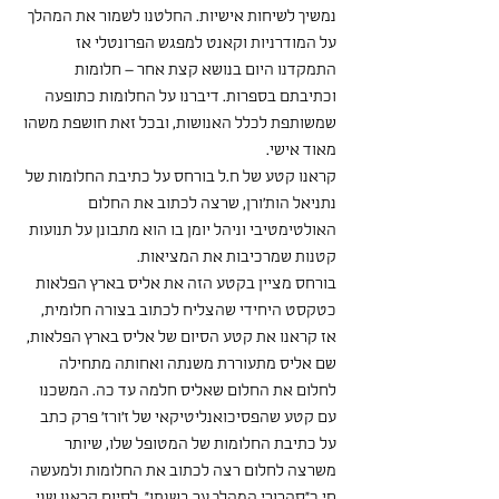
נמשיך לשיחות אישיות. החלטנו לשמור את המהלך 
על המודרניות וקאנט למפגש הפרונטלי אז 
התמקדנו היום בנושא קצת אחר – חלומות 
וכתיבתם בספרות. דיברנו על החלומות כתופעה 
שמשותפת לכלל האנושות, ובכל זאת חושפת משהו 
מאוד אישי.
קראנו קטע של ח.ל בורחס על כתיבת החלומות של 
נתניאל הות'ורן, שרצה לכתוב את החלום 
האולטימטיבי וניהל יומן בו הוא מתבונן על תנועות 
קטנות שמרכיבות את המציאות.
בורחס מציין בקטע הזה את אליס בארץ הפלאות 
כטקסט היחידי שהצליח לכתוב בצורה חלומית, 
אז קראנו את קטע הסיום של אליס בארץ הפלאות, 
שם אליס מתעוררת משנתה ואחותה מתחילה 
לחלום את החלום שאליס חלמה עד כה. המשכנו 
עם קטע שהפסיכואנליטיקאי של ז'ורז' פרק כתב 
על כתיבת החלומות של המטופל שלו, שיותר 
משרצה לחלום רצה לכתוב את החלומות ולמעשה 
חי כ"סהרורי המהלך ער בשנתו". לסיום קראנו שני 