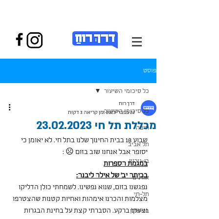
פוסט
כל סיכומי השיעור
דרך רוח
כל סיכומי השיעור
22 בפבר׳ 2023
זמן קריאה 3 דקות
מכללת תל חי 23.02.2023
חיפה
שבוע 18 בבית החינוך שלנו בתל חי. לא יאומן כי 
תל אביב
יסופר אבל אנחנו שוב בזום ☹ :
בן-גוריון
במגמת הספרות
בכיתה יב' של אילה ליבנה:
אורנים
נפגשנו בזום, שנוא נפשינו. לשמחתי כולן הדליקו 
תל-חי
מצלמות והכרנו אימהות ואחיות קטנות שהצטרפו 
וצעקו ברקע. הסברתי קצת על בחינת הבגרות 
בר-אילן