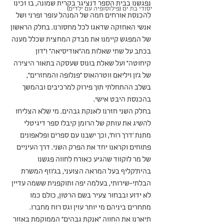
נפגשנו בבית הספר דנציגר בקרית שמונה, בו זכינו 
יסודי בת ים (פילוסופיה עם ילדים)
להכנסת אורחים חמה של המנהל עופר זפרני ושל 
אנשי האחזקה שדאגו לכל מחסורנו. בחלק הראשון 
של המפגש קיימנו את מבדק המחצית שכלל מענה 
בכתב על שתי שאלות מה"אודיסיאה" ו"דון 
קיחוטה" ועל שאלת בונוס שעסקה בתאור היצירה 
של ג'ון ויליאם ווטרהאוס "פנלופה והמחזרים", 
בשלב ההתחלתי תוך פירוק למרכיבים ובהמשך 
בהכנסת היבט אישי.
בחלק השני חזרנו לאנקת גבהים. מי שלא הצליחו 
להשיג את עותק של הרומן קיבלו ספר דיגיטלי 
מתנת 'דרך רוח', וכך ישבנו עם ספרים ופלאפונים 
פתוחים וקראנו יחד את הפרק השני. דרך העיניים 
של מר לוקווד שהגיע כאורח לחווה פגשנו 
בהית'קליף בעל המראה הצועני, בג'וזף המשרת 
הבלתי-שירותי, בעלמה יפה ותוקפנית ששמה עדיין 
לא ידוע ובבחור צעיר בשם הרטון, כולם כמו 
מתחרים ביניהם מי יותר עוין וגס רוח מחברו.
תיארנו את החווה "אנקת גבהים" הממוקמת באזור 