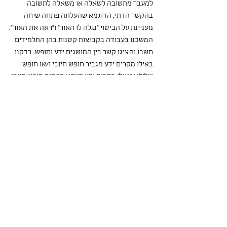
למעבר מתשובה לשאלה או משאלה לתשובה 
בהקשר הדתי, הדוגמא שהעלתה פתחה שיחה 
מעניינת על הביטוי "נגלה לו האור" ו"ראה את האור".
המשכנו בעבודה בקבוצות קטנות בהן התלמידים 
חשבו והציגו קשר בין המושגים ידע וחופש. בדקנו 
באילו מקרים ידע מגביר חופש חיובי ו/או חופש 
שלילי ובאילו מקרים ידע דווקא מפחית חופש חיובי 
ו/ או חופש שלילי.
לאחר שדנו בקשרים השונים שבין חופש וידע, 
בעקבות שיחה שהתפתחה מתוך התלמידים,  
קיימנו דיון על המשמעות של סגר בחייהם, על 
המשמעות של למידה בזום מול למידה בכיתה 
עבורם ועל החיים בבית בזמן סגר.
בגרנו את המפגש עם דיבייט על שאלה "האם 
לקיים סגר?" (ועל היתרונות והחסרונות של סגר 
עבורם, למשל שבזמן סגר אפשר להשקיע יותר 
בתחביבים ולמצוא גם תחביבים חדשים).
המפגש התנהל באנרגיות גבוהות וניכרה 
ההתרגשות מהמפגש האנושי, מקווה שניפגש שוב 