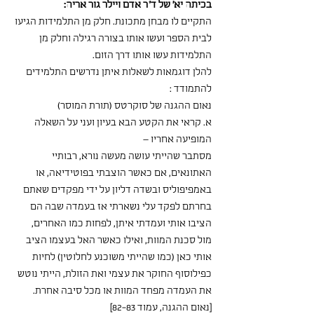
בכיתה יא' של ד"ר אדם ויילר גור אריה:
התקיים לו מבחן מתכונת. חלק מן התלמידות הגיעו 
לבית הספר ועשו אותו בצורה רגילה וחלק מן 
התלמידות עשו אותו דרך הזום.
להלן דוגמאות לשאלות איתן נדרשים התלמידים 
להתמודד :
נאום ההגנה של סוקרטס (תורת המוסר)
א. קראי את הקטע הבא בעיון ועני על השאלה 
המופיעה אחריו – 
מסתבר שהייתי עושה מעשה נורא, רבותיי 
האתונאים, אם כאשר הוצבתי בפוטידיאה, או 
באמפיפוליס ובשדה דליון על ידי מפקדים שאתם 
בחרתם לפקד עלי נשארתי אז בעמדה שבה הם 
הציבו אותי ועמדתי איתן, לפחות כמו האחרים,
מול סכנת המוות, ואילו כאשר האל בעצמו הציב 
אותי כאן (כמו שהייתי משוכנע לחלוטין) לחיות 
כפילוסוף החוקר את עצמי ואת הזולת, הייתי נוטש 
את העמדה מפחד המוות או מכל סיבה אחרת. 
[נאום ההגנה, עמוד 82-83]