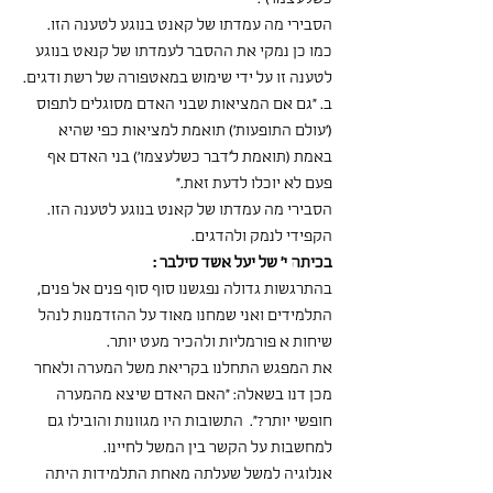
הסבירי מה עמדתו של קאנט בנוגע לטענה הזו. 
כמו כן נמקי את ההסבר לעמדתו של קנאט בנוגע 
לטענה זו על ידי שימוש במאטפורה של רשת ודגים. 
ב. "גם אם המציאות שבני האדם מסוגלים לתפוס 
('עולם התופעות') תואמת למציאות כפי שהיא 
באמת (תואמת ל'דבר כשלעצמו') בני האדם אף 
פעם לא יוכלו לדעת זאת."
הסבירי מה עמדתו של קאנט בנוגע לטענה הזו. 
הקפידי לנמק ולהדגים. 
בכיתה י' של יעל אשד סילבר :
בהתרגשות גדולה נפגשנו סוף סוף פנים אל פנים, 
התלמידים ואני שמחנו מאוד על ההזדמנות לנהל 
שיחות א פורמליות ולהכיר מעט יותר.
את המפגש התחלנו בקריאת משל המערה ולאחר 
מכן דנו בשאלה: "האם האדם שיצא מהמערה 
חופשי יותר?".  התשובות היו מגוונות והובילו גם 
למחשבות על הקשר בין המשל לחיינו.
אנלוגיה למשל שעלתה מאחת התלמידות היתה 