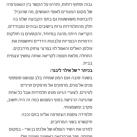
גבוה וסחוף רוחות, ותהינו על הקשר בין הגאוגרפיה 
של מקום המגורים לאופי האנשים, מה שהוביל 
להבחנות משעשעות גם בתוך הקבוצה שלנו בה 
חלק מהתלמידות גרות בישובים גבוהים ומבודדים.
הקריאה היתה מהנה במיוחד, והקטעים בו חולקות 
הדמויות הכפריות עלבונות הדדיים וחושפות את 
עולמן האלים והאפל לוו בפרצי צחוק מידבקים. 
התחלה מלאת תנופה לקריאה אותה נמשיך עצמית 
בבית.
בכיתה י' של אילה ליבנה:
בשעה טובה ועם המון שמחה בלב נפגשנו סופסוף 
פנים אל פנים, מרפקים אל מרפקים ועיניים 
לעיניים. לצערי הגיעו מעט תלמידות אבל כל אחת 
שהגיעה הרגישה בסוף המפגש כמה זה היה חשוב, 
מקרב ומשמעותי.
תלמידה נוספת הצטרפה אלינו בזום וככה 
תיקשרנו בשני המרחבים.
למדנו את השיר הנפלא של אלכס בן ארי - במקום 
פתיחה. שיר שבקריאה ראשונה ושנייה שלו 