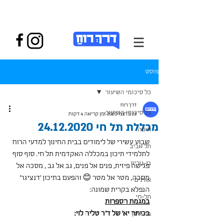
פוסט
כל סיכומי השיעור
דרך רוח
כל סיכומי השיעור
23 בדצמ׳ 2020
זמן קריאה 4 דקות
מכללת תל חי 24.12.2020
חיפה
שבוע עשירי של לימודים בבית החינוך למדעי הרוח 
תל אביב
לתלמידי תיכון במכללה האקדמית תל חי. סוף סוף 
בן-גוריון
פגישה פיזית, פנים אל פנים, גב אל גב , מסכה אל 
מסכה, מטר אל מטר 😊 והפעם בתיכון 'דנציגר' 
אורנים
הנפלא בקרית שמונה:
תל-חי
במגמת הספרות
בכיתה יא' של ד"ר טליה לוי:
בר-אילן