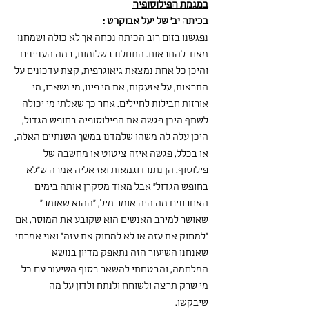
במגמת הפילוסופיה
בכיתה יב' של יעל אבוקרט :
נפגשנו בזום רוב הכיתה נכחה אך לא כולה ושמחנו 
מאוד להתראות. התחלנו בשלומות, במה העניינים 
והיכן כל אחת נמצאת גיאוגרפית, קצת עדכונים על 
התראות, על אזעקות, את מי פינו, מי נשארו, מי 
אורזות חבילות לחיילים. אחר כך שאלתי מי יכולה 
לשתף היכן פגשה את הפילוסופיה בחופש הגדול, 
היכן עלה לה משהו שלמדנו במשך השנתיים האלה, 
או בכלל, פגשה איזה ציטוט או מחשבה של 
פילוסוף. הן נתנו דוגמאות ואז אליה אמרה ש"לא 
בחופש הגדול" אבל מאוד מסקרן אותה בימים 
האחרונים מה היה אומר מיל, "ההוא שאומר" 
שאושר למירב האנשים הוא שקובע את המוסר, אם 
"למחוק את עזה או לא למחוק את עזה" ואני אמרתי 
שאנחנו השיעור הזה נתאפק מדיון בנושא 
המלחמה, והבטחתי להשאר בסוף השיעור עם כל 
מי שרק תרצה ולשוחח ולנתח ולדון על מה 
שיבקשו. 