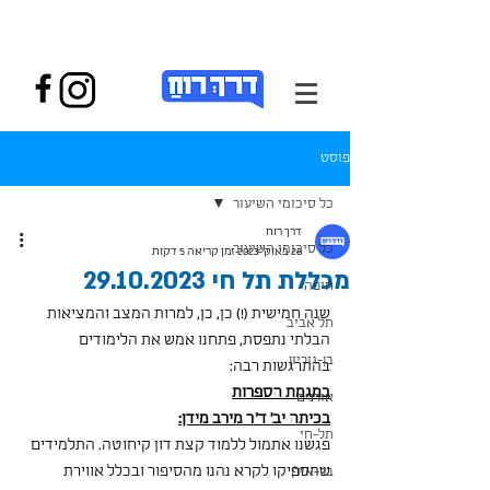
פוסט
כל סיכומי השיעור
דרך רוח
כל סיכומי השיעור
28 באוק׳ 2023
זמן קריאה 5 דקות
מכללת תל חי 29.10.2023
חיפה
שנה חמישית (!) כן, כן, למרות המצב והמציאות 
תל אביב
הבלתי נתפסת, פתחנו אמש את הלימודים 
בן-גוריון
בהתרגשות רבה:
במגמת הספרות
אורנים
בכיתה יב' ד"ר מירב מידן:
תל-חי
פגשנו אתמול ללמוד קצת דון קיחוטה. התלמידים 
שהספיקו לקרא נהנו מהסיפור ובכלל אווירת 
בר-אילן