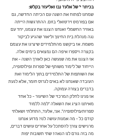
בכיתה י' של אלעד נבו ואליעזר בקלש:
שמחנו לפתוח את השנה עם הכיתה החדשה, גם 
אם בפורמט וירטואלי בזום. ההתרגשות הייתה 
באוויר החשמלי ואנחנו הצגנו את עצמנו, יחד עם 
נגה מנהלת בית החינוך וליאור שהגיע לביקור 
משמח. אז ביקשנו מהתלמידים שיציגו את עצמם 
בקצרה ויספרו איפה הם נמצאים בימים אלה. 
אז הצגנו את מה שנעשה כאן לאורך השנה - את 
הייחוד של לימוד משותף של ספרות ופילוסופיה, 
את השותפות של התלמידים בתוך הלימוד ואת 
העובדה שאנחנו לא באים לגרוס חומר, אלא לגעת 
בדברים בצורה עמוקה.
אז פנינו לחלק המרכזי של השיעור - כל אחד 
מאיתנו הציג את השאלה "למה ללמוד 
ספרות/פילוסופיה". אני, אלעד, התחלתי ושאלתי 
קודם כל - מה אמנות עושה לנו? מדוע אנחנו 
מרגישים צורך להסתכל על אחרים עושים דברים, 
מה בזה גורם לנו הנאה? שתי תשובות יפות 