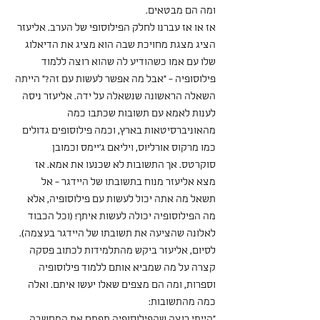
ומה הם מבטאים. 
אז או אז עברנו לחלק הפילוסופי של הערב. אליעזר 
הציג מצגת מחויכת שבה הוא מציג את הדיאלוג 
שלו עם אמו כשהודיע לה שהוא רוצה ללמוד 
פילוסופיה - "אבל מה אפשר לעשות עם זה?" הייתה 
השאלה הראשונה שנשאלה על ידה. אליעזר ניסה 
לענות לאמא עם תשובות שכתבו כמה 
מהאוניברסיטאות בארץ, וכמה פילוסופים גדולים 
כמו מרקוס אורליוס, ויליאם ג'יימס וכמובן 
סוקרטס. אך התשובות לא שכנעו את אמא. אז 
מצא אליעזר מנוח בתשובתו של היידגר - אל 
תשאל מה אתה יכול לעשות עם פילוסופיה, אלא 
מה הפילוסופיה יכולה לעשות איתך! (וכל הכבוד 
לאלונה שהציעה את תשובתו של היידגר בעצמה).
לסיום, אליעזר ביקש מהתלמידות לכתוב פסקה 
קצרה על מה שמביא אותם ללמוד פילוסופיה 
וספרות, ומה הם מצפים שאלו יעשו איתם. ואלה 
כמה מהתשובות:
"הייתי רוצה שהפילוסופיה תפתח את המחשבה 