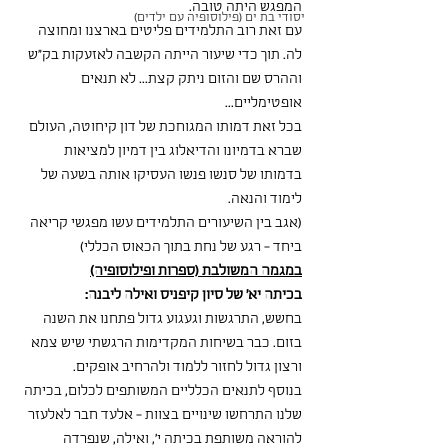
המפגש היתה טובה.
יסודי בת ים (פילוסופיה עם ילדים)
עם זאת רוב התלמידים פליטים בארצנו ומחוצה 
לה. תוך כדי שיעור הייתה הקשבה לאזעקות בק"ש 
וההרס שם והזום ניתק קצת... לא תנאים 
אופטימליים...
בכל זאת דמותו המגוחכת של דון קיחוטה, העולם 
שברא בדמיונו והדיאלוג בין דמיון למציאות 
בדמותו של סנשו פנשו העסיקו אותה בשעה של 
לימוד והנאה.
(אגב בין השיעורים התלמידים עשו מפגשי קריאה 
ביחד - רגע של נחת בתוך הכאוס הכללי)
במגמה המשולבת (ספרות ופילוסופיה)
בכיתה יא' של סיון קיפניס ואילה ליבנה:
בחשש, התרגשות וגעגוע גדול פתחנו את השנה 
בזום. כבר בשיחות המקדימות הרגשתי שיש צמא 
ורצון גדול לחזור ללמוד ולהרחיב אופקים.
בנוסף לתנאים הכלליים המשותפים לכלום, בכיתה 
שלנו התרחשו שינויים בצוות - אלעד חבר לאלעזר 
להוראה משותפת בכיתה י', ואילה, שנפרדה 