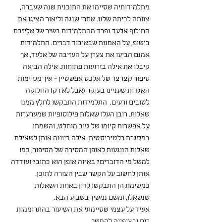
מתלמידותיה שסיימו את התוכנית שנה שעברה, 
צוותה לכיתה שלנו. אחרי שנגה וליאור הציגו את 
החילוף אלעד נפרד מהתלמידות בשיר של אליזבת 
בישופ, על האמנות שבאיבוד דברים. התלמידות 
אמנם הביעו את צערן על העזיבה של אלעד, אך 
קיבלו את אילה בזרועות פתוחות. אילה הביאה 
סיפור קצרצר של אלכס אפשטיין - איך מסיימות 
האגדות שעניינו בעיקר (אבל לא רק) החלוקה 
לטובים ורעים.  התלמידות התבקשו לחלץ ממנו 
שאלות. רובן העלו שאלות פילוסופיות שמערערות 
על אפשרות קיומו של טוב מוחלט, והשמתו 
במסגרת רלטיביסטית. אילה כיוונה אותן לשאילת 
שאלות הנוגעות לאופן המסירה של הסיפור, כמו 
למשל מי הדוברים? באיזה אופן הוא כתוב? ועודדה 
אותן לחשוב על הקשר שבין הצורה לתוכן. 
כמשימת הן התבקשו לדון באחת השאלות 
שנשאלו, ומשם נמשיך בשבוע הבא.
אעיד על עצמי שסיימתי את השיעור בהתרוממות 
רוח ובציפייה להמשך.