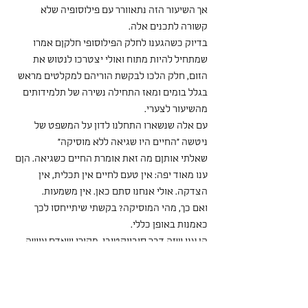
אך השיעור הזה נתאוורר עם פילוסופיה שלא 
קשורה לתכנים אלה.
בדיוק כשהגענו לחלק הפילוסופי חלקןם אמרו 
שמתחיל להיות מתוח ואולי יצטרכו לנטוש את 
הזום, חלק הלכו לבקשת הוריהם למקלטים מראש 
בגלל בומים ומאז התחילה נשירה של תלמידותים 
מהשיעור לצערי.
עם אלה שנשארו התחלנו לדון על המשפט של 
ניטשה "החיים היו שגיאה ללא מוסיקה"
שאלתי אותןם מה זאת אומרת החיים כשגיאה. הןם 
ענו מאוד יפה: אין טעם לחיים אין תכלית, אין 
הצדקה. אולי אנחנו סתם כאן. אין משמעות.
ואם כך, מהי המוסיקה? בקשתי שיתייחסו לכך 
כאמנות באופן כללי.
הן ענו שזה דבר סובייקטיבי, מקורי שאדם עושה 
בעצמו. דברנו על כך שהמוסיקה והאמנות הן מקום 
של רגש יצירה, והחוויה מהאמנות היא מופשטת, 
לא רציונאלית.
האמנות מענגת והיא פועלת באופן הפוך ממה 