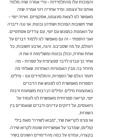
והפוכות עלו מהתלמידות - עדי אמרה שזה מלמד 
אותנו על עצמנו. ומיד אחריה רוני אמרה שזה 
מאפשר לנו לצאת מעצמנו, אסקפיזם. ואיזה יופי - 
שתי תשובות הפוכות ושתיהן נכונות. אז נגה דיברה 
על האמנות כמפגש עם יופי, עם צדדים אסתטיים. 
ואני הוספתי - זה גם מאפשר לנו ללמוד דברים על 
העולם, על מה שסביבנו. והנה, ארבע תשובות, כל 
אחת אחרת, וכולן נכונות ומשלימות זו את זו.
אחר כך עברנו לדבר ספציפית על ספרות - מה 
מיוחד בה מבין האמנויות האחרות. שאלתי מה 
חומר הגלם של הספרות, והתלמידים ענו - מילים. 
הספרות מאפשרת לנו לפגוש את הדברים 
באמצעות מילים. ומילים הן רבות משמעות ורבות 
יופי. קריאה ספרותית מאפשרת לנו לעמוד על 
ניואנסים, על דיוקים עדינים ודברים שנאמרים בין 
השורות. 
אז פנינו לקריאת שיר, "מבוא לשירה" מאת בילי 
קולינס, שמדבר על אפשרויות שונות לקרוא שירה. 
בקצרה, עמדנו על כמה מהדימויים השונים בשיר 