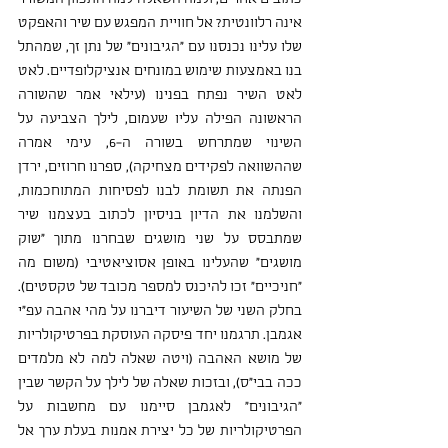
אינה רלוונטית? אל חוויית המפגש עם שיר והאפקט 
שלו עלינו נכנסנו עם "הגיבונים" של נתן זך, שמהתל 
בנו באמצעות שימוש במונחים אנציקלופדיים. לאט 
לאט השיר נפתח בפנינו (עילאי אמר שהשורה 
הראשונה הפילה עליו שעמום, לילך הצביעה על 
השינוי שמתרחש בשורה ה-6, עימי אמרה 
שההשוואה לפקידים מצחיקה), ספרנו חרוזים, ירדן 
הפנתה את תשומת לבנו לפסיחות המתוחכמות, 
והשלמנו את הדיון בניסיון לכתוב בעצמנו שיר 
שמתבסס על שני מושגים שבחרנו מתוך "שוק 
מושגים" שהעלינו באופן אסוציאטיבי (משום מה 
"חניכיים" זכו להיכנס למספר מכובד של טקסטים). 
בחלק השני של השיעור דיברנו על מהי אהבה עפ"י 
אגמבן. תרגמנו יחד פיסקה העוסקת בפרטיקולריות 
של מושא האהבה (ויטה שאלה למה לא מלמדים 
ככה בבי"ס), ובזכות שאלה של לילך על הקשר שבין 
"הגיבונים" לאגמבן סיימנו עם מחשבות על 
הפרטיקולריות של כל יצירת אמנות בעלת ערך אל 