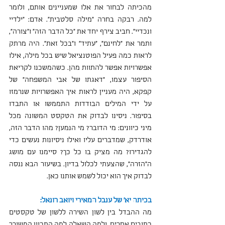
מהכיתה לבחור את אלו שמעניינים אותם, ולומר 
למה. רבקה בחרה ״מילה סלטבית״. אדם: ״ילדיי 
ונכדיי״. חביב צירף יחד את ״כל הדבר הזה״ ו״צורה״, 
ותמר את ״לחינם״, ״עתיד״ ו״בכל זאת״. היה מרתק 
לראות כמה פעיל הפוטנציאל שיש בכל מילה, אילו 
אפשרויות אפשר להתוות מהן. כשהמשכנו לקריאת 
הסיפור עצמו, ״דאגתו של אבי המשפחה״ של 
קפקא, היה מעניין לראות איך האפשרויות שנרמזו 
על ידי המילים הבודדות התממשו או התבדו 
בסיפור. ניסינו לבדוק את הטקסט המשונה מכל 
מיני כיוונים: מי הדובר? מי הנמען? מהו הדבר הזה, 
אודרדק, שמדברים עליו ואילו ניסיונות נעשים כדי 
להגדירו? מה מציק בו כל כך? סיימנו עם מושג 
ה״הזרה״, שהצעתי לכלול בדיון. בשיעור הבא ננסה 
לבדוק איך הוא יכול לשמש אותנו כאן.
בכיתה יא' של ענבל המאירי ויואב רונאל:
מה ההבדל בין לשון השירה ללשון של טקסטים 
כתובים אחרים, ולמה השאלה למה התכוון המשורר 