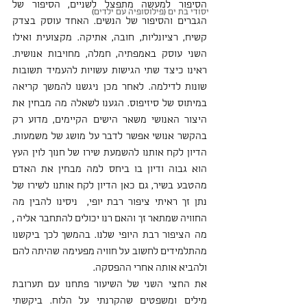
הסיפור למעשה מתפצל לשניים, הסיפור של 
יסודי בת ים (פילוסופיה עם ילדים)
הגברים והסיפור של הנשים. האחד עוסק בצדק 
קשיח, רציונליות, חובה, אתיקה. מקצועית ואילו 
השני עוסק באמפתיה, חמלה, מחויבות אנושית. 
ראינו כיצד שתי הגישות עשויות להעמיד תשובות 
שונות לדילמה. לאחר מכן ניגשנו להמשך קריאה 
במיתוס של סיזיפוס. הגענו לשאלה מה מבחין את 
היצור האנושי משאר הישים הקיימים, מדוע רק 
בהקשר אנושי אפשר לדבר על מושג של משמעות. 
הדיון לקח אותנו להשמעת שירו של חנוך לוין העץ 
הוא גבוה ודיון בו ביחס למה מבחין את האדם 
מהטבע בשיר, גם כאן הדיון לקח אותנו לשירו של 
נתן זך ראיתי ציפור רבת יופי,  ניסינו להבין מה 
החוויה שמתאר זך והאם רנו יכולים להתחבר אליה , 
מה הציפור רבת היופי שלנו. בהמשך לכך ביקשנו 
מהתלמידים לחשוב על חוויה מפעימה שהיתה להם 
ולהביא אותה אחרי ההפסקה.
את החצי השני של השיעור פתחנו עם תערובת 
מילים ומשפטים שהקרנתי על הלוח. ביקשתי 