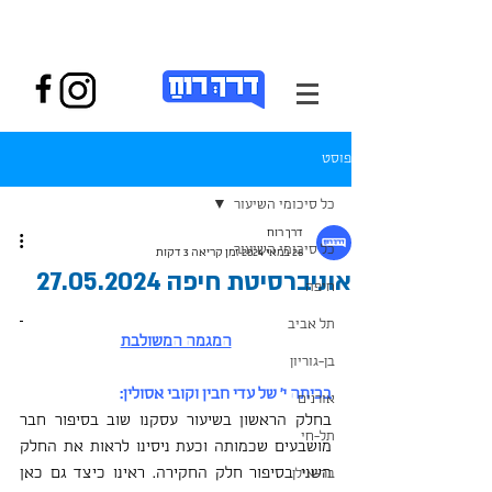
פוסט
כל סיכומי השיעור
דרך רוח
כל סיכומי השיעור
26 במאי 2024
זמן קריאה 3 דקות
אוניברסיטת חיפה 27.05.2024
חיפה
תל אביב
המגמה המשולבת
בן-גוריון
בכיתה י' של עדי חבין וקובי אסולין:
אורנים
בחלק הראשון בשיעור עסקנו שוב בסיפור חבר 
תל-חי
מושבעים שכמותה וכעת ניסינו לראות את החלק 
השני בסיפור חלק החקירה. ראינו כיצד גם כאן 
בר-אילן