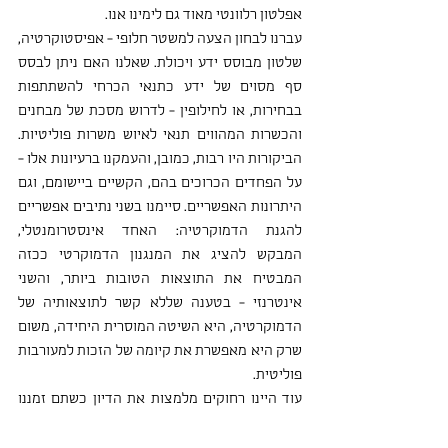
אפלטון רלוונטי מאוד גם לימינו אנו.
עברנו לבחון הצעה למשטר חלופי - אפיסטוקרטיה, 
שלטון מבוסס ידע ויכולת. שאלנו האם ניתן לבסס 
סף מסוים של ידע כתנאי הכרחי להשתתפות 
בבחירות, או לחילופין - לדרוש מסכת של מבחנים 
והכשרות המהווים תנאי לאיוש משרות פוליטיות. 
הביקורות היו רבות, כמובן, והעמקנו ברעיונות אלו - 
על הפחדים הכרוכים בהם, הקשיים ביישומם, וגם 
היתרונות האפשריים. סיימנו בשני נתיבים אפשריים 
להגנת הדמוקרטיה: האחד אינסטרומנטלי, 
המבקש להציג את המנגנון הדמוקרטי ככזה 
המבטיח את התוצאות הטובות ביותר, והשני 
אינטרנזי - בטענה שללא קשר לתוצאותיה של 
הדמוקרטיה, היא השיטה המוסרית היחידה, משום 
שרק היא מאפשרת את קיומה של הזכות למעורבות 
פוליטית.
עוד היינו רחוקים מלמצות את הדיון כשתם זמננו 
ונפרדנו לשלום. בשבוע הבא נעבור לשמוע את 
הרצאותיהם של כותבי עבודות הגמר, שצלחו את 