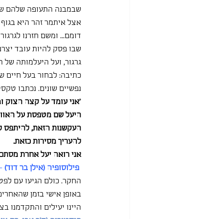
אצל איתמר זהר היא בגוף זכ
שבו פסק להיות עובד יצרני
גרגור, ועל היעלמותה של ה
כתיבה: לבחור בעל חיים שא
נפשיים שונים. נכתבו טקסט
"אני עומד על קצה הצוק ו
היעל שם מטפסת על האווי
העקשנות הזאת, להיתפס ל
להעריך מסירות כזאת.
אני רואה יעל אחרת מסתכל
פילוסופיה (אילן בר דוד)
 -
החקר. כולם הגיעו עם לפטו
באופן אישי בזמן שהאחרים
היינו יעילים והתקדמנו בצו