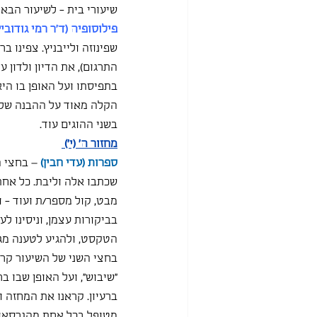
שיעורי בית - לשיעור הבא
פילוסופיה (ד"ר רמי גודוביץ
שפינוזה ולייבניץ. צפינו ב
התרגום), את הדיון ולדון 
בתפיסתו ועל האופן בו היא
הקלה מאוד על ההבנה של ש
בשני ההוגים עוד.
מחזור ה' (י') 
ספרות (עדי חבין)
– בחצי 
שכתבו אלה וליבת. כל אחת
מבט, קול מספר/ת ועוד - 
בביקורות עצמן, וניסינו ל
הטקסט, ולהגיע לטענה מגו
בחצי השני של השיעור קראנ
״שיבוש״, ועל האופן שבו 
ברעיון. קראנו את המחזה 
מטופל בכל אחת מהגרסאות