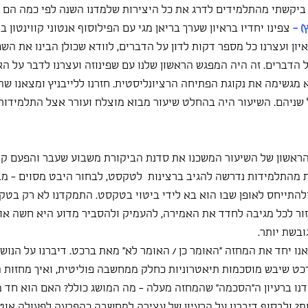
 ביקשתי מהתלמידים לדרג את כל היצירות שלמדנו השנה לפי כמה הם א
) -
צפינו יחדיו בראיון שערך בריאן מגי עם הפילוסוף אנטוני קווינטון ב
ראיון ועצרנו כל מספר דקות לדון על הדברים, לוודא שכולן הבינו את הש
על הדברים. זה היה המפגש הראשון שלנו עם שפינוזה ועצרנו לדבר על ה
 מגשימה את נקוגת הפתיחה הרציונליסטית. חזרנו ללייבניץ ומצאנו שהה
ניהם. השיעור היה בהחלט שיעור מבוא מוצלח ועורר אצל התלמידות 
הראשון של השיעור המשכנו את סדנת הביקורת משבוע שעבר והפעם ק
 מהתלמידות נדרשה להגיב ברצינות  לטקסט, לבחור היבט מסוים - מבנ
ולהתייחס לאופן שבו הוא בא לידי ביטוי בטקסט. התמקדנו לא רק בטק
עזור לכל מגיבה לחדד את האמירה, להעמיק ולהסביר מדוע היא חשה או 
בשת יותר.
ו יחד את המחזה ״האומר כן / האומר לא״ מאת ברכט. דיברנו על הנושא
ברכט שיבש מוסכמות תיאטרוניות כחלק ממחשבה פוליטית, ואיך מחזות 
ודנו ברעיון ה״הסכמה״ שהמחזה מעלה - מה המושג כולל? האם הוא חד מ
? ולבסוף דיברנו על הרעיון של עצירה למחשבה כהפרעה לפעולה אוט