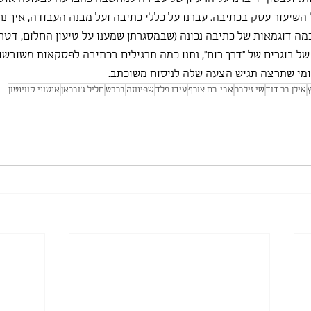
 השיעור עסק בכתיבה. עברנו על כללי כתיבה ועל מבנה העבודה, איך נ
מה דוגמאות של כתיבה נכונה (שבמסגרתן שמענו על טיעון החלום, דטרמ
ל בוגרים של "דרך רוח", נתנו כמה תרגילים בכתיבה לפסקאות משובשות
ומי שתרצה תגיש הצעה שלה לניסוח משוכתב. 
אילן בר דוד
שי זילבר
אבי-רם צורף
עידו פלד
שפינוזה
ברכט
חליל ג'ובראן
אנטוני קווינטון