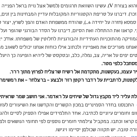
שבמבנה התעופה שלהם שהוא בצורת V). עשינו השוואת תרגומים (למשל אצל נוית בראל
ר). דיברנו על טריפת הקטגוריות המקובלות עדיין המבחינות בין זנים, סו
דומם... ומשם חזרנו לגרגור סמסא (חזרה על יחידה 4...), שהודח ממשפחת האדם והפך 
. קראנו את ההתחלה ואת הסיום, דיברנו על הסדר הבורגני שהופר ועל 
מוזיקה מהתוכניות העתידיות והבורגניות לחלוטין של משפחתו. אח"כ יצ
נחנו מעריכים את מאפייניו ולכתוב אילו כוחות אנחנו יכולים לשאוב מ
ים יפים על אריה, צב, נמלה, כלב, ובטקסט של ליהיא הופיעה כך היעל: 
מסתכל כלפי מטה.
ר עצמו, בעקשנות, מתקדמת אל השיח שהצליח לפרוץ מתוך ההר.
קטנות, להתביית על הדבר הקטן הזה ולבצע - בהצלחה - את המשימה.
ת עליה ליד מקבץ גדול של שיחים על האדמה. אני חושב שמה שראיתי ב
  התכנסנו בחדר הסמינרים במכון הקשרים והקדשנו את השיעורים לעזר
פ וחומרים עיוניים לכתיבה. אחד התלמידים אפילו הספיק לסיים ולהגי
 קראו וכתבו. במקביל צילמתי חומרים נוספים לפי תחומי הנושאים ולפ
רה טובה. יש תקווה שכולםן יסיימו ויגישו.