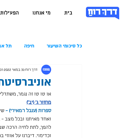
בית
מי אנחנו
הפעילות 
כל סיכומי השיעור
חיפה
תל אב
דרך רוח
31 במאי 2022
זמן
אוניברסיטת בן גור
או טו טו זה נגמר, משתדלי
מחזור ג' (יב')
ספרות (ענבל המאירי) - 
שיע
ואחד מאיתנו ובכל מצב - ב
להפך, לתת לחיה הרכה שבג
וכדימוי. דיברנו על אווזי