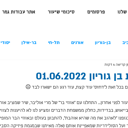
שלנו
פרסומים
סיכומי שיעור
אתר עבודות גמר
יב
בן-גוריון
אורנים
תל-חי
בר-אילן
יסודי 
 קריאה 4 דקות
יון 01.06.2022
ם בכל זאת ל'דחוס' עוד קצת, עוד רגע הם ישארו לבד ☹
ור לפני אחרון... התחלנו עם "אווזי בר" של מרי אוליבר, שיר שמציב אות
ייאוש, בבדידות, כחלק ממשפחת הדברים ומציע לנו לא להיענות לצווים
ופנו "לאהוב את מה שהיא אוהבת", להתבונן בעולם ובאווזי הבר המופי
 בר ועל הסולידריות שמאפיינת אותם (אלה מאיתנו שבמגמת פיזיקה הסביר