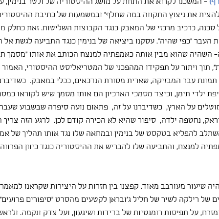
ף)
- המשכנו לקרוא את התזות על מושג ההיסטוריה של ולטר בנימין, ע
הצית את ניצוץ התקווה במה שחלף" ובמשמעות של כתיבת ההיסטוריה 
ל סכנה, כרכיב מרכזי של המאבק כנגד הקבוצות השליטות. זאת כחלק מ
ת העבר "כפי שהיה". עסקנו ביציאה של בנימין כנגד התביעה לגשת אל 
ה- השהיה שהוא מבין אותה כאמפתיה למנצח הכותב את אותו "מסמך תר
, תוך ויתור על תפקידו המהפכני של המטריאליסט ההיסטורי, האמור
תמונת עבר המבזיקה, שארית מסורת הנדכאים, ככלי במאבק.  כשדיברנו 
ת ילדי תימן, וכיצד מסמכי הארכיון הם אותו מסמך שיש לקוראו כמסמך
לים על הארץ,  כשדיברנו על זה,  פתאום נועה סיפרה שבשבוע שעבר 
ק, נחטפה ילדה,  סיפור שהיא לא הכירה קודם לכן.  לרגע הזה צריך ה
שתלב להפליא בטקסט של בנימין ובמחאה שלו נגד אותו תהליך של אמ
תיה למנצח, והתביעה שלו להבריש את ההיסטוריה כנגד כיוון הפרווה..
יה שיעור מעורבב מאוד. קפצנו בין חזרות על היצירות שקראנו למאמר ש
 של רילקה לשיר של חליל ג'ובראן לקטעים מהסרט "סיפורים פרועים". 
זרח, על תפיסות רומנטיות של בדידות ושיגעון, ועל צדק ונקמה. ולראש