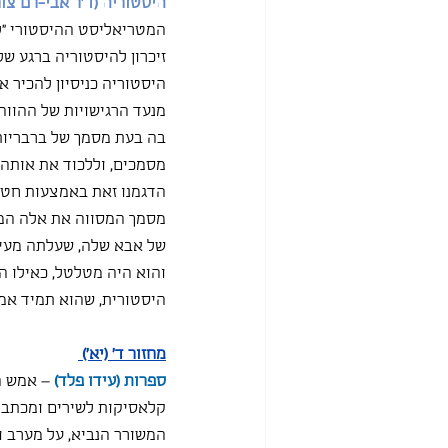
היסטוריה (ד"ר אבי-רם צור
המטריאליסט ההיסטורי "ל
זיכרון להיסטוריה ברגע ש
היסטוריה כניסיון להכיר א
מנעד הרגישויות של ההוו
בה בעת מסמך של ברבריות"
מסמכים, וללכוד את אותה 
הדגמנו זאת באמצעות חטיפ
מסמך המסווה את אלה המוט
של אבא שלה, שעלתה מעירא
והוא היה מטלטל, כאילו ה
היסטורית, שהוא תמיד אמפ
מחזור ד' (יא') 
ספרות (עידו פלד)
– אמש ה
קלאסיקות לשירים ומכתבים
המשורר הנביא, על מערב ומ