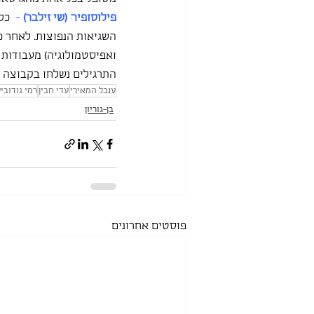
פילוסופיה (שי זילבר)
 -
  כל
השגיאות הנפוצות. לאחר כ
ואפיסטמולוגיה) מעבודות ש
התרגילים נשלחו בקבוצה 
ענבל המאירי
עדי חבין
רמי גודוביץ
בן-גוריון
פוסטים אחרונים