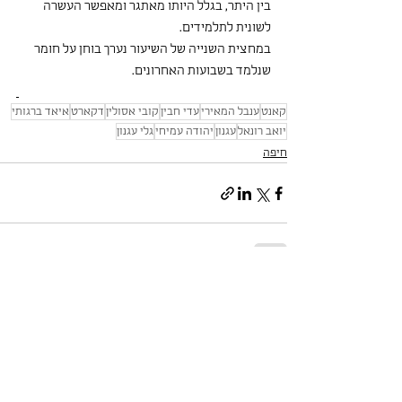
בין היתר, בגלל היותו מאתגר ומאפשר העשרה 
לשונית לתלמידים.
במחצית השנייה של השיעור נערך בוחן על חומר 
שנלמד בשבועות האחרונים.
קאנט
ענבל המאירי
עדי חבין
קובי אסולין
דקארט
איאד ברגותי
יואב רונאל
עגנון
יהודה עמיחי
גלי עגנון
חיפה
הצג הכול
פוסטים אחרונים