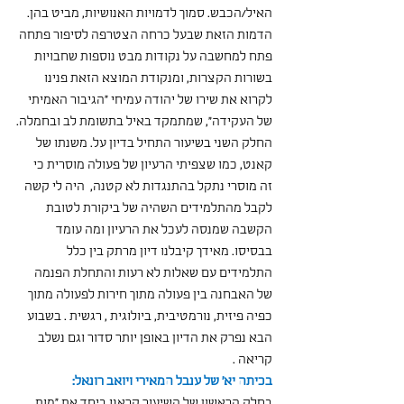
האיל/הכבש. סמוך לדמויות האנושיות, מביט בהן. 
הדמות הזאת שבעל כרחה הצטרפה לסיפור פתחה 
פתח למחשבה על נקודות מבט נוספות שחבויות 
בשורות הקצרות, ומנקודת המוצא הזאת פנינו 
לקרוא את שירו של יהודה עמיחי "הגיבור האמיתי 
של העקידה", שמתמקד באיל בתשומת לב ובחמלה.
החלק השני בשיעור התחיל בדיון על. משנתו של 
קאנט, כמו שצפיתי הרעיון של פעולה מוסרית כי 
זה מוסרי נתקל בהתנגדות לא קטנה,  היה לי קשה 
לקבל מהתלמידים השהיה של ביקורת לטובת 
הקשבה שמנסה לעכל את הרעיון ומה עומד 
בבסיסו. מאידך קיבלנו דיון מרתק בין כלל 
התלמידים עם שאלות לא רעות והתחלת הפנמה 
של האבחנה בין פעולה מתוך חירות לפעולה מתוך 
כפיה פיזית, נורמטיבית, ביולוגית , רגשית . בשבוע 
הבא נפרק את הדיון באופן יותר סדור וגם נשלב 
קריאה .
בכיתה יא' של ענבל המאירי ויואב רונאל:
בחלק הראשון של השיעור קראנו ביחד את ״מות 