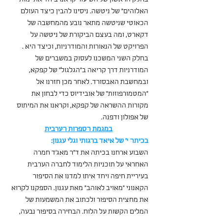
האלוהים״ של ניטשה. ניסינו להבין כיצד העולם 
הכאוטי שניטשה מתאר נובע מהמחשבה של 
דקארט, ומה בעצם הביקורת של ניטשה על 
הפרויקט של הנאורות והמודרניות, וכיצד היא . 
בחלק השני המשכנו לעסוק במשברים של 
המודרניות דרך קריאה ב״הגלגול״ של קפקא, 
ובמחשבת האבסורד. לאחר מכן חזרנו אל 
״המטמורפוזות״ של אובידיוס כדי לבחון את 
מקורות ההשראה של קפקא, וקראנו את המיתוס 
של אפולון ודפנה.
במגמת הספרות הערבית
בכיתה י' של איאד ברגותי וגלי עגנון:
השבוע ארחנו בכיתה את ד"ר מאג'ד חמרה 
האחראי על תוכניות הלימוד לחברה הערבית 
בעיריית חיפה ויחד איתו למדנו את הסיפור 
הקאנוני "מאויב לאוהב" מאת עגנון. הספקנו לקרוא 
את מחצית הסיפור ולכתוב את המשמעות של 
המלים הקשות על הלוח. הבחירה בסיפור נבעה, 