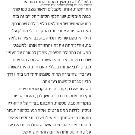
ה"עלילה" שבו, ואיך במקום התקדמות או 
יסודי בת ים (פילוסופיה עם ילדים)
התרחשות, אנחנו מקבלים תיאור מצב כמו שתי 
כפות מאזניים; שני חלקי הסיפור תלויים זה בזה, 
כמו שהאושר של אומלאס תלוי בילדה שבמרתף. 
האם הסיפור עצמו יכול להתקיים בלי החלק על 
הילדה? כשם שהעיר תלויה בה, גם היצירה תלויה 
בה. אורי זיהתה את זה, והחזירה אותנו למשפט 
המשונה בתחילת הסיפור, שמלין לכאורה על העניין 
שלנו ברוע ובכאב. מהי הטענה שעולה מהסיפור 
לגביו, ולגבי אמנות בכלל? האם חייב להיות "משהו 
רע" כדי שהיצירה תהיה משמעותית? דנו בזה, ודרך 
הדיון עברנו ל"משהו רע" אחר.
בשיעור שעבר, קובי והכיתה קראו את סיפור 
עקידת יצחק ודנו בו. בהמשך לכך, נגענו בסיפור 
מנקודות מבט נוספות. התבוננו בציור של קרוואג'יו 
וניסינו לדלות ממנו פרטים. איזה רגע בסיפור הציור 
מתאר? מי משתתף בו? אילו מערכות יחסים אפשר 
לזהות בציור? הפרט הראשון שהתלמידות הצביעו 
עליו, היה נוכחותו הקרובה והמוחשית של 