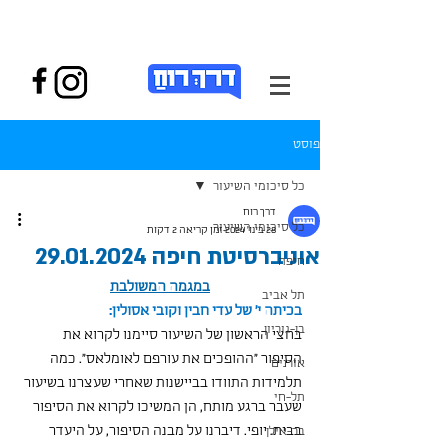
פוסט
כל סיכומי השיעור
דרך רוח
כל סיכומי השיעור
28 בינו׳ 2024
זמן קריאה 2 דקות
אוניברסיטת חיפה 29.01.2024
חיפה
במגמה המשולבת
תל אביב
בכיתה י' של עדי חבין וקובי אסולין:
בן-גוריון
בחצי הראשון של השיעור סיימנו לקרוא את 
הסיפור "ההופכים את עורפם לאומלאס". כמה 
אורנים
תלמידות התוודו בביישנות שאחרי שעצרנו בשיעור 
תל-חי
שעבר ברגע מותח, הן המשיכו לקרוא את הסיפור 
בבית. יופי. דיברנו על מבנה הסיפור, על היעדר 
בר-אילן